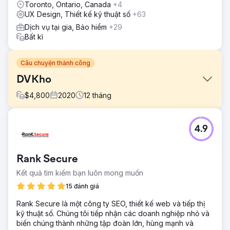
Toronto, Ontario, Canada
+4
UX Design, Thiết kế kỹ thuật số
+63
Dịch vụ tại gia, Bảo hiểm
+29
Bất kì
Câu chuyện thành công
DVKho
$
4,800
2020
12
tháng
Thử thách
4.9
DVWarehouse.com phải đối mặt với lưu lượng truy cập
không phải trả tiền thấp và tỷ lệ chuyển đổi kém. Mặc dù
cung cấp sản phẩm mạnh mẽ nhưng trang web vẫn có
Rank Secure
khả năng hiển thị hạn chế trên công cụ tìm kiếm và gặp
khó khăn trong việc thu hút người dùng, điều này ảnh
Kết quả tìm kiếm bạn luôn mong muốn
hưởng đáng kể đến tiềm năng tăng trưởng và doanh thu
15 đánh giá
của họ.
Rank Secure là một công ty SEO, thiết kế web và tiếp thị
Giải pháp
kỹ thuật số. Chúng tôi tiếp nhận các doanh nghiệp nhỏ và
GroupFractal đã tiến hành kiểm tra SEO toàn diện để khắc
biến chúng thành những tập đoàn lớn, hùng mạnh và
phục các sự cố kỹ thuật và tối ưu hóa các yếu tố trên