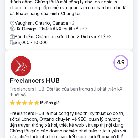
thành công. Chúng tôi là một công ty nhỏ, có nghĩa là
trang. Chúng tôi đã cải thiện việc nhắm mục tiêu theo từ
chúng tôi cung cấp nhiều sự quan tâm cá nhân hơn cho tất
khóa, xây dựng các liên kết ngược có thẩm quyền và thẻ
cả khách hàng của mình. Chúng tôi
meta nâng cao. Đối với CRO, chúng tôi đã sử dụng Google
Analytics và thử nghiệm A/B để tối ưu hóa trang đích và cải
Vaughan, Ontario, Canada
+2
thiện khả năng sử dụng trang web.
UX Design, Thiết kế kỹ thuật số
+57
Kết quả
Bảo hiểm, Chăm sóc sức khỏe & Dịch vụ Y tế
+3
Trong vòng sáu tháng, DVWarehouse.com đã nhận thấy
$5,000 - 10,000
lưu lượng truy cập không phải trả tiền tăng 50% và tỷ lệ
chuyển đổi tăng 30%. Điều này dẫn đến khả năng hiển thị
trên công cụ tìm kiếm cao hơn, doanh số bán hàng tăng
4.9
và mức độ tương tác của người dùng tốt hơn, thiết lập sự
hiện diện trực tuyến mạnh mẽ hơn và tăng trưởng bền
vững.
Freelancers HUB
Freelancers HUB: Đối tác của bạn trong sự phát triển kỹ
Chuyển đến trang agency
thuật số!
15 đánh giá
Freelancers HUB là một công ty tiếp thị kỹ thuật số có trụ
sở tại London, Ontario chuyên về SEO, quản lý phương
tiện truyền thông xã hội, thiết kế web và tiếp thị nội dung.
Chúng tôi giúp các doanh nghiệp phát triển trực tuyến với
các chiến lược phù hợp, cam kết mang lại kết quả có thể