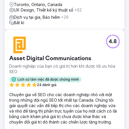
chuẩn bị cho sự phát triển trong tương lai.
Toronto, Ontario, Canada
Với nền tảng sẵn có để xây dựng một chiến dịch thành
UX Design, Thiết kế kỹ thuật số
+62
công và mang tính chiến lược, kết quả trong ba tháng đầu
tiên bao gồm: tỷ lệ chuyển đổi thương mại điện tử tăng
Dịch vụ tại gia, Bảo hiểm
+29
70%. Giao dịch thương mại điện tử tăng 60%. Tổng doanh
Bất kì
thu trang web tăng 206%.
Chuyển đến trang agency
4.8
Asset Digital Communications
Doanh nghiệp của bạn có giá trị hơn khi được tối ưu hóa
SEO
Lịch sử làm việc đã được chứng minh
24 đánh giá
Chuyên gia về SEO cho các doanh nghiệp nhỏ với một
trong những đội ngũ SEO tốt nhất tại Canada. Chúng tôi
giải quyết các vấn đề tiếp thị cho các doanh nghiệp vừa
và nhỏ để tăng thị phần trực tuyến của họ một cách có lãi
bằng cách khám phá giá trị chưa được khai thác và
chuyển đổi giá trị đó thành các chiến lược tăng trưởng.