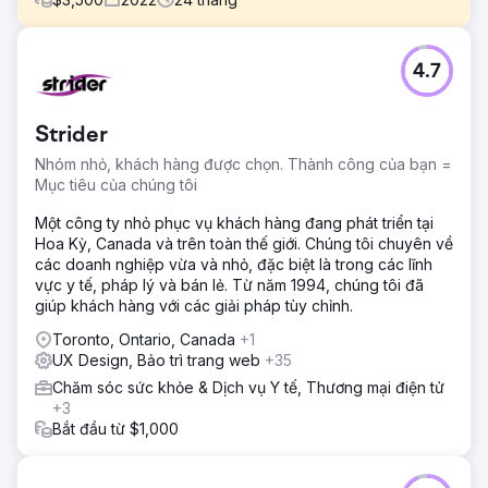
Thử thách
4.7
Công ty dạy kèm toán bắt đầu ở quy mô nhỏ và bắt đầu ở
địa phương, với hy vọng mở rộng trong tương lai
Giải pháp
Strider
Chúng tôi đã thiết kế một trang web được tối ưu hóa
Nhóm nhỏ, khách hàng được chọn. Thành công của bạn =
chuyển đổi cập nhật, mới mẻ, hiện đại cho khách hàng với
Mục tiêu của chúng tôi
UX/UI mới nhất hiển thị đúng các lớp và chương trình.
Chúng tôi đã chạy Quảng cáo Google ở cấp độ chuyên
Một công ty nhỏ phục vụ khách hàng đang phát triển tại
gia để bắt đầu và tối ưu hóa, điều này cho phép phát triển
Hoa Kỳ, Canada và trên toàn thế giới. Chúng tôi chuyên về
Quảng cáo trên mạng xã hội và bắt đầu các nỗ lực Tối ưu
các doanh nghiệp vừa và nhỏ, đặc biệt là trong các lĩnh
hóa Công cụ Tìm kiếm.
vực y tế, pháp lý và bán lẻ. Từ năm 1994, chúng tôi đã
giúp khách hàng với các giải pháp tùy chỉnh.
Kết quả
Trong vòng 8 tháng, khách hàng đã tăng từ 1 địa điểm lên
Toronto, Ontario, Canada
+1
3 địa điểm ở khu vực địa phương. Điều này cho phép có
UX Design, Bảo trì trang web
+35
thêm ngân sách cho các nỗ lực quảng cáo kỹ thuật số đến
Chăm sóc sức khỏe & Dịch vụ Y tế, Thương mại điện tử
các khu vực mở rộng mới, nơi khách hàng hiện có 28 địa
+3
điểm trên toàn quốc và quốc tế.
Bắt đầu từ $1,000
Chuyển đến trang agency