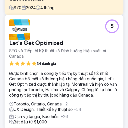
$
70
2024
4
tháng
Thử thách
5
Optimus SBR đã hợp tác với công ty chúng tôi để khôi
phục lại bản sắc thương hiệu đang gặp khó khăn của họ
và cải tiến sự hiện diện kỹ thuật số của họ để thu hút đối
Let's Get Optimized
tượng khách hàng doanh nghiệp.
SEO và Tiếp thị Kỹ thuật số Định hướng Hiệu suất tại
Giải pháp
Canada
Bắt đầu bằng việc làm mới thương hiệu kỹ thuật số để
mang lại sự nhất quán cho việc áp dụng bản sắc và hiện
34 đánh giá
đại hóa, nhóm sáng tạo của chúng tôi đã thổi luồng sinh
Được bình chọn là công ty tiếp thị kỹ thuật số tốt nhất
khí mới vào bản sắc Optimus SBR. Tiếp theo là một trang
Canada bởi một số thương hiệu hàng đầu quốc gia, Let's
web cấp doanh nghiệp cực kỳ linh hoạt với hình ảnh động
Get Optimized được thành lập tại Montreal và hiện có văn
UI hấp dẫn và hành trình người dùng được cải thiện, chúng
phòng tại Toronto, Halifax và Calgary. Chúng tôi tự hào là
tôi đã ra mắt bản sắc mới một cách tự tin.
công ty tiếp thị kỹ thuật số hàng đầu Canada.
Kết quả
Toronto, Ontario, Canada
+2
Trong vòng vài tuần triển khai, vị trí trên công cụ tìm kiếm
UX Design, Thiết kế kỹ thuật số
+54
tự nhiên đã có sự cải thiện đáng kể cũng như số liệu về
mức độ tương tác của người dùng và tỷ lệ chuyển đổi
Dịch vụ tại gia, Bảo hiểm
+26
trang web tăng đều đặn.
Bắt đầu từ $1,000