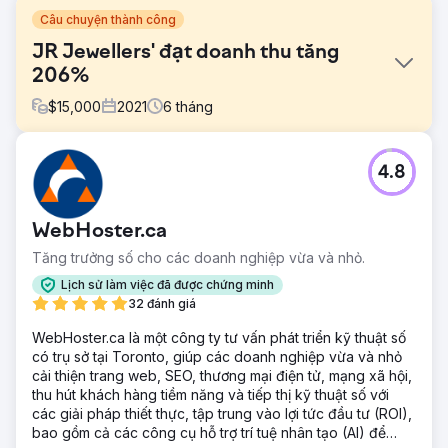
Câu chuyện thành công
JR Jewellers' đạt doanh thu tăng
206%
$
15,000
2021
6
tháng
Thử thách
4.8
Thị trường của JR Jewelers có tính cạnh tranh tự nhiên và
tồn tại trong một thị trường ngách sang trọng. Xây dựng
niềm tin với khách hàng và kết nối với khách hàng tiềm
WebHoster.ca
năng là một việc khó khăn. Bằng cách hợp tác với
GroupFractal, JR Jewelers hy vọng hiểu rõ hơn lý do tại
Tăng trưởng số cho các doanh nghiệp vừa và nhỏ.
sao tỷ lệ chuyển đổi lại kém hiệu quả.
Lịch sử làm việc đã được chứng minh
Giải pháp
32 đánh giá
Cách tiếp cận của GroupFractal liên quan đến chiến lược
WebHoster.ca là một công ty tư vấn phát triển kỹ thuật số
hai lớp đồng thời để tăng cường tối ưu hóa chuyển đổi: 1-
có trụ sở tại Toronto, giúp các doanh nghiệp vừa và nhỏ
Thu hút lưu lượng truy cập cho các kênh không phải trả
cải thiện trang web, SEO, thương mại điện tử, mạng xã hội,
tiền và trả phí. 2- Lớp hành vi/chuyển đổi. Bằng cách tập
thu hút khách hàng tiềm năng và tiếp thị kỹ thuật số với
trung vào trải nghiệm người dùng và kênh chuyển đổi,
các giải pháp thiết thực, tập trung vào lợi tức đầu tư (ROI),
chúng tôi đã tối ưu hóa các trang trên trang web
bao gồm cả các công cụ hỗ trợ trí tuệ nhân tạo (AI) để
Kết quả