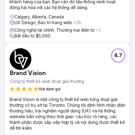
khách hàng của bạn. Bạn cần dữ liệu thông minh hoạt
đã đưa ra phản hồi về những gì tôi thích và những gì đã
động hài hòa với các hệ thống dễ dàng.
hiệu quả.
Calgary, Alberta, Canada
Kết quả
UX Design, Bảo trì trang web
+28
Trang web được làm việc thường xuyên và đi vào hoạt
động trong một thời gian ngắn kể từ khi bắt đầu dự án.
Công nghệ tài chính, Thương mại điện tử
+3
Trang web nhận được một số lượt truy cập và nhận được
Bắt đầu từ $5,000
phản hồi tuyệt vời về các tính năng của người dùng cũng
như tính thẩm mỹ của trang web.
4.7
Chuyển đến trang agency
Brand Vision
Công ty thiết kế web đoạt giải thưởng
108 đánh giá
Brand Vision là một công ty thiết kế web từng đoạt giải
thưởng có trụ sở tại Toronto. Chúng tôi định hình nhận diện
thương hiệu, trải nghiệm người dùng (UX) và hệ thống
website bền vững theo thời gian: cấu trúc rõ ràng, các
thành phần được sắp xếp hợp lý và nội dung được thiết kế
dễ tìm kiếm.