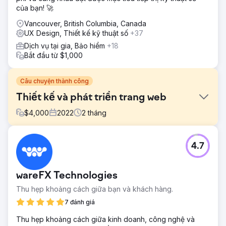
của bạn! 🚀
Vancouver, British Columbia, Canada
UX Design, Thiết kế kỹ thuật số
+37
Dịch vụ tại gia, Bảo hiểm
+18
Bắt đầu từ $1,000
Câu chuyện thành công
Thiết kế và phát triển trang web
$
4,000
2022
2
tháng
Thử thách
4.7
Tôi đang tìm ai đó biến tầm nhìn của tôi thành hiện thực và
sắp xếp trực quan tất cả các tác phẩm của tôi theo cách
có ý nghĩa đối với người dùng trực tuyến.
wareFX Technologies
Giải pháp
Thu hẹp khoảng cách giữa bạn và khách hàng.
Đã xem xét các ý tưởng tổng thể cho những gì tôi đang
tìm kiếm. Người chủ đã hướng dẫn tôi một số ý tưởng và
7 đánh giá
các khả năng khác nhau về giao diện của trang web. Sau
Thu hẹp khoảng cách giữa kinh doanh, công nghệ và
đó anh ấy đã tạo ra một phiên bản thô của trang web. Tôi