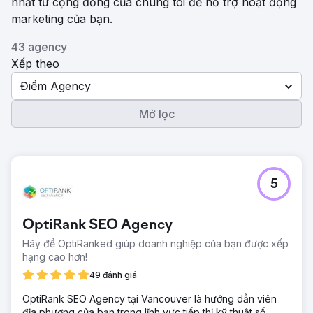
nhất từ ​​cộng đồng của chúng tôi để hỗ trợ hoạt động
marketing của bạn.
43 agency
Xếp theo
Điểm Agency
Mở lọc
5
OptiRank SEO Agency
Hãy để OptiRanked giúp doanh nghiệp của bạn được xếp
hạng cao hơn!
49 đánh giá
OptiRank SEO Agency tại Vancouver là hướng dẫn viên
địa phương của bạn trong lĩnh vực tiếp thị kỹ thuật số,