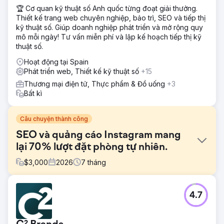
🏆 Cơ quan kỹ thuật số Anh quốc từng đoạt giải thưởng.
Thiết kế trang web chuyên nghiệp, bảo trì, SEO và tiếp thị
kỹ thuật số. Giúp doanh nghiệp phát triển và mở rộng quy
mô mỗi ngày! Tư vấn miễn phí và lập kế hoạch tiếp thị kỹ
thuật số.
Hoạt động tại Spain
Phát triển web, Thiết kế kỹ thuật số
+15
Thương mại điện tử, Thực phẩm & Đồ uống
+3
Bất kì
Câu chuyện thành công
SEO và quảng cáo Instagram mang
lại 70% lượt đặt phòng tự nhiên.
$
3,000
2026
7
tháng
Thử thách
4.7
Một công ty du lịch nhỏ phụ thuộc hoàn toàn vào quảng
cáo trả phí và các đối tác ngoại tuyến để thu hút khách
hàng. Trang web của họ không có SEO, lưu lượng truy