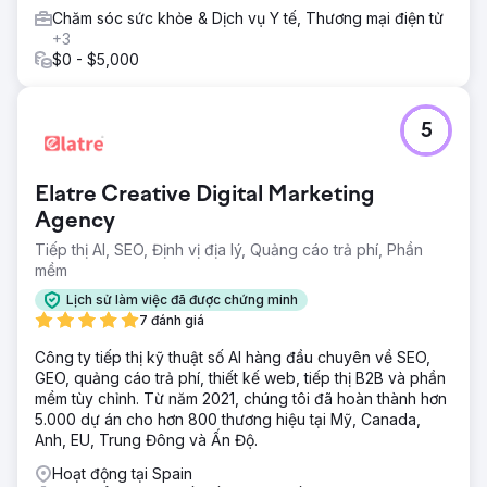
Kết quả
Chăm sóc sức khỏe & Dịch vụ Y tế, Thương mại điện tử
1 – Xếp hạng #1 trên Google tìm kiếm cho nhiều thuật ngữ
+3
liên quan đến sổ sách kế toán, kế toán, CPA, tư vấn thuế
$0 - $5,000
tại Ottawa, Toronto, Montreal và Vancouver 2- Trang web
bắt đầu xếp hạng trong SERP cho hơn 500 từ khóa 3-
Tăng lưu lượng truy cập tự nhiên hơn 500% trong 12 tháng
5
4.- Không chỉ Google mà trang web hiện đã (vào năm
2025) bắt đầu xếp hạng trên kết quả ChatGPT và SGE. 5.
Quan trọng nhất là dự án bắt đầu như một dự án thí điểm
Elatre Creative Digital Marketing
đã chạy với chúng tôi trong hơn 2 năm nay
Agency
Tiếp thị AI, SEO, Định vị địa lý, Quảng cáo trả phí, Phần
Chuyển đến trang agency
mềm
Lịch sử làm việc đã được chứng minh
7 đánh giá
Công ty tiếp thị kỹ thuật số AI hàng đầu chuyên về SEO,
GEO, quảng cáo trả phí, thiết kế web, tiếp thị B2B và phần
mềm tùy chỉnh. Từ năm 2021, chúng tôi đã hoàn thành hơn
5.000 dự án cho hơn 800 thương hiệu tại Mỹ, Canada,
Anh, EU, Trung Đông và Ấn Độ.
Hoạt động tại Spain