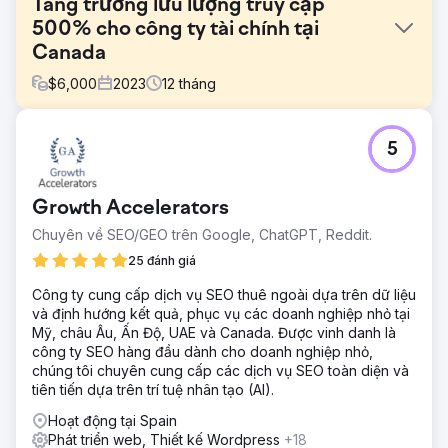
Tăng trưởng lưu lượng truy cập
500% cho công ty tài chính tại
Canada
$
6,000
2023
12
tháng
Thử thách
5
- Đạt được thứ hạng top 3 về các điều khoản giao dịch tại
Ottawa và các thành phố chính khác của Canada. - Thu
hút lưu lượng truy cập tập trung vào doanh nghiệp nhỏ
Growth Accelerators
vào trang web - Chuyển đổi lưu lượng truy cập trang web
thành khách hàng tiềm năng đủ điều kiện
Chuyên về SEO/GEO trên Google, ChatGPT, Reddit.
Giải pháp
25 đánh giá
Dựa trên nghiên cứu ngành và phân tích đối thủ cạnh
Công ty cung cấp dịch vụ SEO thuê ngoài dựa trên dữ liệu
tranh, chúng tôi đã vạch ra một kế hoạch SEO chi tiết và
và định hướng kết quả, phục vụ các doanh nghiệp nhỏ tại
tùy chỉnh cho khách hàng của mình. Kế hoạch này bao
Mỹ, châu Âu, Ấn Độ, UAE và Canada. Được vinh danh là
gồm: – Tạo các trang đích/trang dịch vụ bổ sung/mới cho
công ty SEO hàng đầu dành cho doanh nghiệp nhỏ,
mỗi dịch vụ để căn chỉnh một tập hợp từ khóa cụ thể với
chúng tôi chuyên cung cấp các dịch vụ SEO toàn diện và
một trang cụ thể – Viết nội dung chất lượng cao, không
tiên tiến dựa trên trí tuệ nhân tạo (AI).
nhồi nhét từ khóa – Thêm CTA phù hợp vào các trang –
Thêm Câu hỏi thường gặp và nội dung thông tin vào trang
Hoạt động tại Spain
– Tối ưu hóa trên trang theo các thông lệ SEO tốt nhất
Phát triển web, Thiết kế Wordpress
+18