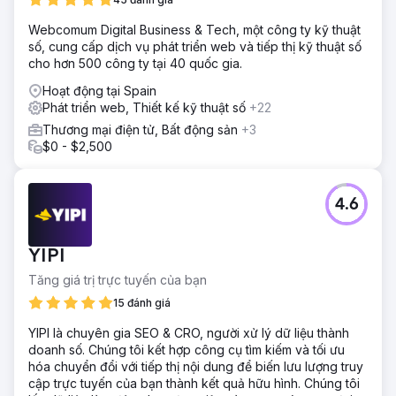
thông qua SEO và tiếp thị nội dung. Các trang đích SEO
Webcomum Digital Business & Tech, một công ty kỹ thuật
xếp hạng ở trang đầu tiên của Google cho các từ khóa
số, cung cấp dịch vụ phát triển web và tiếp thị kỹ thuật số
điểm đến có ý định mua cao, lưu lượng truy cập tự nhiên
cho hơn 500 công ty tại 40 quốc gia.
tăng hơn 8 lần và quảng cáo trên Instagram đã mang lại
hàng nghìn yêu cầu chất lượng. Doanh thu từ đặt phòng
Hoạt động tại Spain
trực tiếp vượt quá 150.000 đô la, chi phí thu hút khách
Phát triển web, Thiết kế kỹ thuật số
+22
hàng giảm 58% và lợi tức đầu tư quảng cáo tăng từ 1,9 lần
Thương mại điện tử, Bất động sản
+3
lên 4,6 lần. Hiện tại, công ty đang phát triển chủ yếu thông
$0 - $2,500
qua SEO và mạng xã hội.
Chuyển đến trang agency
4.6
YIPI
Tăng giá trị trực tuyến của bạn
15 đánh giá
YIPI là chuyên gia SEO & CRO, người xử lý dữ liệu thành
doanh số. Chúng tôi kết hợp công cụ tìm kiếm và tối ưu
hóa chuyển đổi với tiếp thị nội dung để biến lưu lượng truy
cập trực tuyến của bạn thành kết quả hữu hình. Chúng tôi