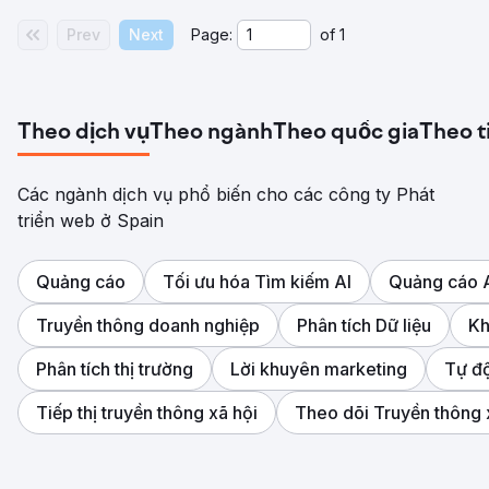
Prev
Next
Page:
of
1
Theo dịch vụ
Theo ngành
Theo quốc gia
Theo t
Các ngành dịch vụ phổ biến cho các công ty Phát
triển web ở Spain
Quảng cáo
Tối ưu hóa Tìm kiếm AI
Quảng cáo
Truyền thông doanh nghiệp
Phân tích Dữ liệu
Kh
Phân tích thị trường
Lời khuyên marketing
Tự đ
Tiếp thị truyền thông xã hội
Theo dõi Truyền thông 