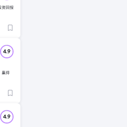
投资回报
4.9
、赢得
4.9