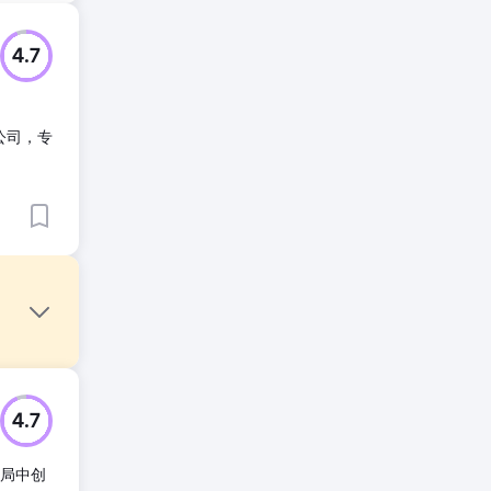
4.7
 公司，专
4.7
格局中创