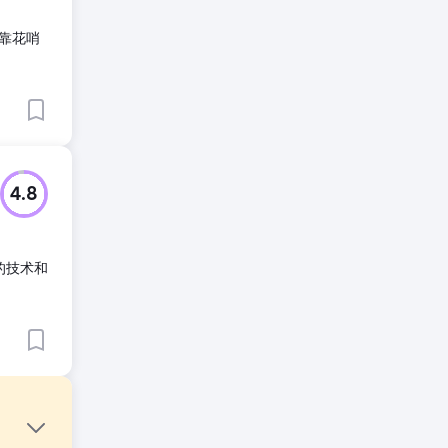
靠花哨
4.8
的技术和