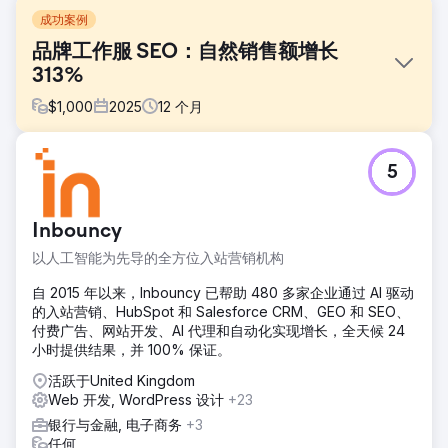
成功案例
品牌工作服 SEO：自然销售额增长
313%
$
1,000
2025
12
个月
挑战
5
SP Workwear缺乏必要的SEO专业知识和时间，无法有效地优
化其网站。他们内部的优化工作限制了网站的曝光度，导致自
然流量流失，潜在购买者数量减少。由于网站是重要的销售渠
Inbouncy
道，他们需要吸引目标用户，提高用户参与度，并促进更多线
上销售。
以人工智能为先导的全方位入站营销机构
解决方案
自 2015 年以来，Inbouncy 已帮助 480 多家企业通过 AI 驱动
我们为SP Workwear公司开展了全面的SEO推广活动，持续优
的入站营销、HubSpot 和 Salesforce CRM、GEO 和 SEO、
化其网站，使其在关键搜索词和目标客户意向方面表现更佳。
付费广告、网站开发、AI 代理和自动化实现增长，全天候 24
通过优化技术SEO、提升内容质量和改进页面结构，我们使其
小时提供结果，并 100% 保证。
网站更好地满足高价值客户的需求。这一以研究为导向的策略
显著提升了其在线商店的曝光度、用户互动度和转化率。
活跃于United Kingdom
Web 开发, WordPress 设计
+23
结果
银行与金融, 电子商务
+3
SP Workwear 的业务增长显著：自然流量增长 181%，互动率
任何
提升 236%，自然购买量更是激增 313%。更高的曝光度吸引