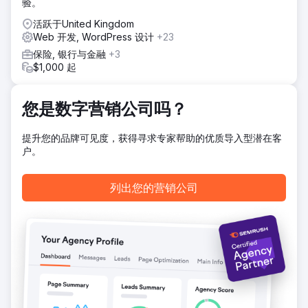
验。
内容规划为支撑。这一框架为Emerald Group提供了清晰的目
标、方向和工具，使其能够发布引人入胜、转化率高的内容，
活跃于United Kingdom
从而实现其增长目标。
Web 开发, WordPress 设计
+23
结果
保险, 银行与金融
+3
影响显著：Emerald Group 的网站首页排名提升了 214%，用
$1,000 起
户互动率达到 59%，转化率达到 28%。他们的内容策略清晰
明确，能够吸引精准流量并延长用户在网站上的停留时间。关
键的用户互动和留存指标持续增长，团队对未来的发展方向和
您是数字营销公司吗？
机遇充满信心。
提升您的品牌可见度，获得寻求专家帮助的优质导入型潜在客
户。
前往营销公司页面
列出您的营销公司