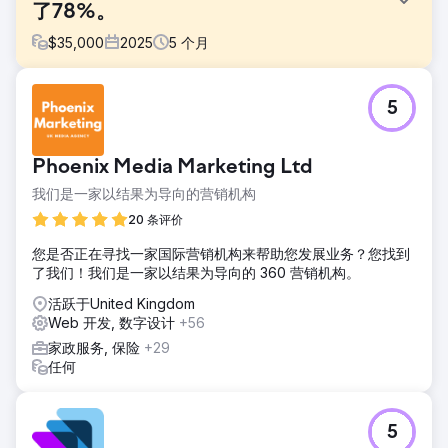
了78%。
$
35,000
2025
5
个月
挑战
5
由于客户身处高端家具和室内设计市场，网站需要在视觉效果
和商业表现之间取得平衡。客户现有的网站基于过时的
WordPress 和 Elementor 版本构建，这限制了网站的灵活
Phoenix Media Marketing Ltd
性，降低了用户体验，并且无法体现品牌的品质。因此，我们
面临的挑战是如何用定制网站替换旧网站，安全地迁移数据，
我们是一家以结果为导向的营销机构
保持排名，并提升网站流量和转化率。
20 条评价
解决方案
您是否正在寻找一家国际营销机构来帮助您发展业务？您找到
我们为客户的高端品牌和产品系列量身定制了专属网站，并在
了我们！我们是一家以结果为导向的 360 营销机构。
更强大的 WordPress 平台上开发了自定义页面模板。我们精
心迁移了内容、产品数据和关键网站元素，以确保内容的一致
活跃于United Kingdom
性和搜索可见性。整个项目过程中，我们始终专注于提升用户
Web 开发, 数字设计
+56
体验、增强用户信任，并优化从浏览到咨询或购买的流程。
家政服务, 保险
+29
结果
任何
新网站的上线使网站流量提升了 40%，销售额增长了 78%，
显著增强了企业在竞争激烈的电商市场中的数字化影响力。除
了业绩提升之外，此次改版还提高了品牌信誉度，打造了更完
5
善的用户体验，并为未来的发展提供了更灵活的平台。