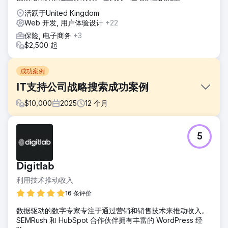
活跃于United Kingdom
Web 开发, 用户体验设计
+22
保险, 电子商务
+3
$2,500 起
成功案例
IT支持公司战略搜索成功案例
$
10,000
2025
12
个月
挑战
5
Emerald Group了解SEO的基础知识，但却难以将这些知识转
化为有效的自然增长。他们的网站需要进行全面审核，以解决
内容缺失、结构问题以及错失的良机。他们希望提高高价值关
Digitlab
键词的曝光度，并在访客进入网站后提升互动率。由于缺乏明
确的指导，他们无法持续吸引或转化目标受众。
利用技术推动收入
解决方案
16 条评价
我们首先进行了全面的页面内和页面外优化，重塑了内容、结
数据驱动的数字专家专注于通过营销和销售技术来推动收入。
构和用户体验，使其更符合搜索引擎和访客的需求。我们以目
SEMRush 和 HubSpot 合作伙伴拥有丰富的 WordPress 经
标受众为中心，制定了一项长期的SEO策略，并以研究驱动的