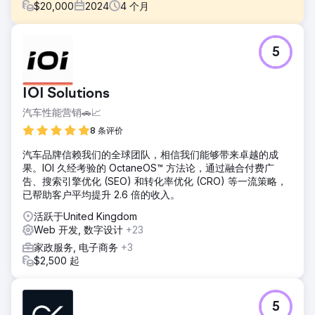
$
20,000
2024
4
个月
挑战
5
将一个成熟的网站从 Blogspot 迁移到 WordPress，同时不损
害搜索可见性、流量或 URL 权重，并用完全定制的设计替换旧
网站。
IOI Solutions
解决方案
汽车性能营销🚗📈
我们为客户量身定制并搭建了一个 WordPress 网站，然后小
心翼翼地将客户现有的 Blogspot 内容迁移过来，以确保网站
8 条评价
结构、可见性和连贯性不受影响。我们尽可能保留了原有
汽车品牌信赖我们的全球团队，相信我们能够带来卓越的成
URL，并在需要的地方实施了精准的 301 重定向。此外，我们
果。IOI 久经考验的 OctaneOS™ 方法论，通过融合付费广
还开发了一套基于人工智能的翻译工作流程，为客户提供了一
告、搜索引擎优化 (SEO) 和转化率优化 (CRO) 等一流策略，
种可扩展的方式，使其能够以多种语言提供多语言内容。
已帮助客户平均提升 2.6 倍的收入。
结果
活跃于United Kingdom
重新设计的网站帮助客户获得了超过100万次的浏览量，并将
Web 开发, 数字设计
+23
月点击量从约1万次提升至约3万次。除了搜索排名的提升，客
户还收到了用户对网站设计和易用性的积极反馈。该项目增强
家政服务, 电子商务
+3
了客户的数字化影响力，提高了用户体验，并为其未来的发展
$2,500 起
打造了一个更具扩展性的平台。
前往营销公司页面
5