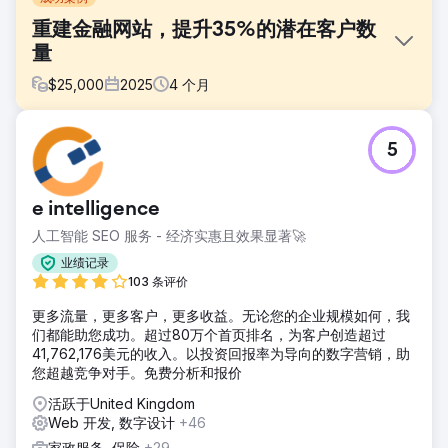
重建金融网站，提升35%的潜在客户数
量
$
25,000
2025
4
个月
挑战
5
在竞争激烈的金融领域，提升业绩需要的不仅仅是视觉上的更
新。客户现有的网站显得过时，缺乏可信度，而且用户咨询流
程薄弱，难以促成交易。因此，挑战在于如何用一个更具说服
e intelligence
力、更易于使用的网站来取代这个失效的网站，从而快速建立
信任并提高转化率。
人工智能 SEO 服务 - 经济实惠且效果显著🚀
解决方案
业绩记录
我们为用户量身定制了桌面和移动端网站，并将其开发成一个
103 条评价
响应式 WordPress 主题。新网站旨在提升用户体验的清晰
更多流量，更多客户，更多收益。无论您的企业规模如何，我
度、信任度和易用性。我们还采用了分步表单，以减少用户操
们都能助您成功。超过80万个首页排名，为客户创造超过
作步骤，更有效地引导用户完成咨询，并打造更流畅的转化流
41,762,176美元的收入。以投资回报率为导向的数字营销，助
程。
您超越竞争对手。免费分析和报价
结果
活跃于United Kingdom
重新设计的网站转化率提升了35%，同时也增强了客户的品牌
Web 开发, 数字设计
+46
信誉。新设计打造了更专业的数字化形象，优化的咨询流程让
用户更容易联系到公司，整体用户体验的提升也为企业在竞争
家政服务, 保险
+29