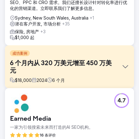
SEO、PPC 和 CRO 需求。我们还擅长设计针对转化率进行优
化的营销渠道。立即联系我们了解更多信息。
Sydney, New South Wales, Australia
+1
潜在客户开发, 市场分析
+35
保险, 房地产
+3
$1,000 起
成功案例
6 个月内从 320 万美元增至 450 万美
元
$
18,000
2024
6
个月
挑战
4.7
尽管 Velocity Home Lifts 提供优质产品，但销售却停滞不
前。他们的网站过时，缺乏清晰度，用户界面混乱，无法有效
传达其升降机的价值。此外，缺乏有针对性的营销策略和糟糕
Earned Media
的 SEO 性能使其难以接触潜在客户，尤其是建筑师，而建筑
师是其业务增长的关键。
一家为引领搜索未来而打造的AI SEO机构。
解决方案
16 条评价