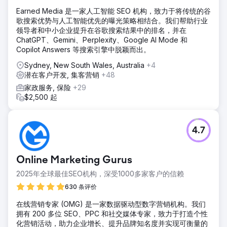
我们重新设计了网站，重点关注用户体验、清晰的信息传递和
Earned Media 是一家人工智能 SEO 机构，致力于将传统的谷
引人入胜的视觉效果，以突出 Velocity Home Lifts 的独特价
歌搜索优势与人工智能优先的曝光策略相结合。我们帮助行业
值。我们实施了有针对性的数字营销策略，包括 SEO 优化和
领导者和中小企业提升在谷歌搜索结果中的排名，并在
针对建筑师量身定制的内容。我们还引入了潜在客户生成工具
ChatGPT、Gemini、Perplexity、Google AI Mode 和
并简化了查询流程，以更有效地将网站访问者转化为合格的潜
Copilot Answers 等搜索引擎中脱颖而出。
在客户。
Sydney, New South Wales, Australia
+4
结果
潜在客户开发, 集客营销
+48
重新设计的网站使网站查询量增加了 50%，合格潜在客户增
加了 35%。有针对性的营销策略提高了知名度，使自然流量增
家政服务, 保险
+29
加了 45%，尤其是来自建筑师的流量。总体而言，增强的数
$2,500 起
字形象和营销努力推动了销售额的大幅增长，帮助 Velocity
Home Lifts 重拾势头并确立了自己在行业中的领先地位。
4.7
前往营销公司页面
Online Marketing Gurus
2025年全球最佳SEO机构，深受1000多家客户的信赖
630 条评价
在线营销专家 (OMG) 是一家数据驱动型数字营销机构。我们
拥有 200 多位 SEO、PPC 和社交媒体专家，致力于打造个性
化营销活动，助力企业增长、提升品牌知名度并实现可衡量的