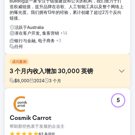
Bulldog是一家专注于链接建设和公关的机构，我们致力于打
造权威链接，提升品牌在谷歌、人工智能工具以及整个网络上
的曝光度。我们拥有13年的经验，累计创建了超过2万个反向
链接。
活跃于Australia
潜在客户开发, 集客营销
+14
银行与金融, 电子商务
+3
任何
成功案例
3 个月内收入增加 30,000 英镑
$
8,000
2024
3
个月
挑战
5
我们的客户是功能医学领域的领先医疗从业者，提供一系列整
体健康服务。客户要求我们提供有机 SEO 和 PPC 活动服务来
提升他们的在线形象并创造更多收入。
Cosmik Carrot
解决方案
帮助那些热衷于发展的企业主
我们进行了广泛的研究，优化了目标关键词，并使用 Google
Ads 发起了高度集中的 PPC 广告系列。此外，我们还针对潜
62 条评价