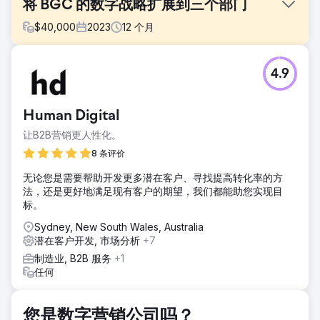
将 BGC 的数字战略扩展到三个部门
$
40,000
2023
12
个月
挑战
4.9
BGC 需要为三个不同的品牌制定统一的数字营销策略。他们之
前曾与其他代理商合作，但在透明度、报告和效果方面遇到困
难。他们希望获得清晰的投资回报率 (ROI)、更精准的潜在客
Human Digital
户追踪，以及在付费和自然增长渠道中实现可扩展的增长。
让B2B营销更人性化。
解决方案
PWD 最初采用 SEMrush 支持的 SEO 和 Google Ads 策略，
8 条评价
旨在提升曝光度并精准追踪效果。在取得早期成功后，我们拓
无论您是需要帮助开发更多潜在客户、寻找提高转化率的方
展至社交媒体广告领域，以支持产品发布——在 Facebook 和
法，还是更好地满足现有客户的期望，我们都能助您实现目
Instagram 上开展了一场多平台竞赛活动。之后，我们为主要
标。
部门承接了网站的整体开发工作，引入了现代化的用户体验/用
户界面 (UX/UI) 并改进了网站结构，以更好地挖掘潜在客户。
Sydney, New South Wales, Australia
潜在客户开发, 市场分析
+7
结果
BGC 在五个月内实现了自然增长和付费增长。社交媒体参与度
制造业, B2B 服务
+1
飙升，潜在客户追踪更加精准，网站质量也显著提升。数字经
任何
理 Amalia 表示，业绩逐月超出预期——“当你认为自己无法再
进步时，下一份报告会证明你错了。” 双方的合作关系发展成
为持续的合作伙伴关系，建立在响应能力、信任和可衡量的投
您是数字营销公司吗？