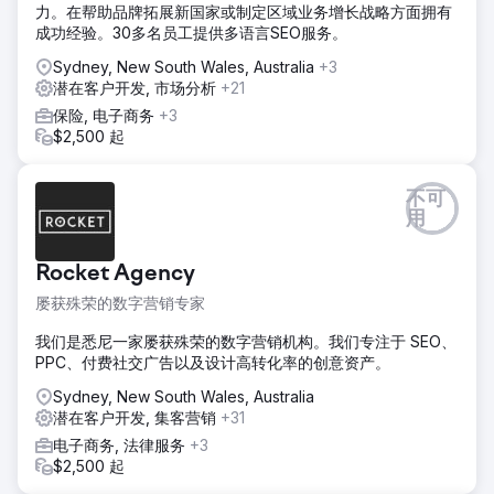
力。在帮助品牌拓展新国家或制定区域业务增长战略方面拥有
网站，以提高移动响应能力和用户参与度。通过有针对性的序
成功经验。30多名员工提供多语言SEO服务。
列和重新排序系统扩展电子邮件营销，增强了客户保留率。这
种方法提高了流量质量、网站功能和客户
Sydney, New South Wales, Australia
+3
潜在客户开发, 市场分析
+21
结果
我们的营销使在线药店网站成为英国顶级药店之一，收入增长
保险, 电子商务
+3
了 105%，移动转化率上升了 14%。创意内容策略推动自然用
$2,500 起
户增长了 62%，而智能电子邮件营销使电子邮件收入增长了
109%。此外，之前表现不佳的广告帐户现在的 ROAS 增长了
3.88 倍。我们的策略证明了有效的营销是实现增长的完美良
不可
方。
用
前往营销公司页面
Rocket Agency
屡获殊荣的数字营销专家
我们是悉尼一家屡获殊荣的数字营销机构。我们专注于 SEO、
PPC、付费社交广告以及设计高转化率的创意资产。
Sydney, New South Wales, Australia
潜在客户开发, 集客营销
+31
电子商务, 法律服务
+3
$2,500 起