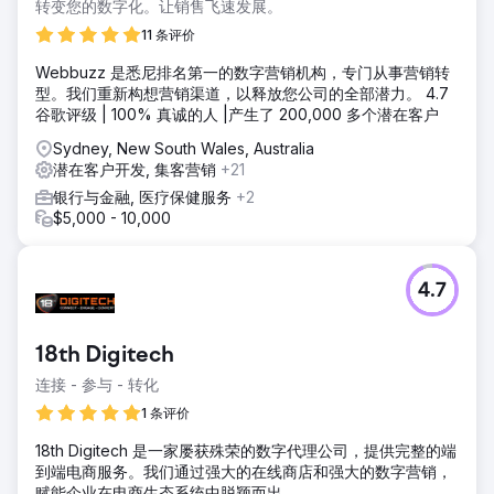
更广泛的受众。
转变您的数字化。让销售飞速发展。
解决方案
11 条评价
我们设计了一个现代化、移动响应式的电子商务平台，以适应
Webbuzz 是悉尼排名第一的数字营销机构，专门从事营销转
客户的品牌形象。该解决方案包括改进的导航、增强的产品展
型。我们重新构想营销渠道，以释放您公司的全部潜力。 4.7
示选项以及与库存管理的无缝集成。我们还实施了强大的 SEO
谷歌评级 | 100% 真诚的人 |产生了 200,000 多个潜在客户
策略来提高在线可见度，同时实施了有针对性的数字营销活动
来增加流量并提高转化率，确保平台能够随着业务的增长而扩
Sydney, New South Wales, Australia
展。
潜在客户开发, 集客营销
+21
结果
银行与金融, 医疗保健服务
+2
新平台使移动流量增加了 40%，整体销售额增加了 30%，跳
$5,000 - 10,000
出率也显著降低。增强的 SEO 工作使自然流量增加了 60%，
使商店在市场上更具竞争力。可扩展的平台使客户能够扩大其
产品范围，最终推动持续增长，并使品牌成为鞋类行业的关键
4.7
参与者。
前往营销公司页面
18th Digitech
连接 - 参与 - 转化
1 条评价
18th Digitech 是一家屡获殊荣的数字代理公司，提供完整的端
到端电商服务。我们通过强大的在线商店和强大的数字营销，
赋能企业在电商生态系统中脱颖而出。