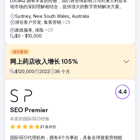
LocaliQ 拥有丰富的经验，我们将全球影响力与对澳大利亚本
地市场的深刻理解相结合，提供强大的数字营销解决方案。
Sydney, New South Wales, Australia
潜在客户开发, 集客营销
+28
家政服务, 保险
+29
$0 - $10,000
成功案例
网上药店收入增长 105%
$
120,000
2022
36
个月
挑战
4.4
这家网上药店面临许多在线障碍，需要尽快纠正。首先，他们
不断增加的广告支出几乎没有带来回报，他们对营销工作失去
了信心。不仅如此，转化率也很低，客户关系也不存在。从一
SEO Premier
开始，多重营销就很明显。
丰富的国际SEO经验
解决方案
为了提高销量，我们专注于付费和自然搜索，优先考虑转化率
21 条评价
优化。我们的策略包括改进 Google Ads、增强着陆页以及进
国际SEO代理机构，拥有4个办事处，具备全球搜索营销能
行技术审核、关键字研究和反向链接分析。我们还重新设计了