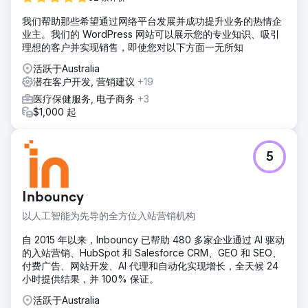
在患者和健康爱好者创建了引人入胜且信息丰富的内容，确保
我们帮助那些希望通过网络平台发展并成功提升业务的热情企
满足他们的需求。
业主。我们的 WordPress 网站可以展示您的专业知识、吸引
结果
理想的客户并实现销售，即使您对以下方面一无所知
3 个月内收入增加 30,000 英镑 自然流量增加 45% 新患者预
活跃于Australia
约增加 50% 社交媒体参与度增加 35% 客户在著名的健康和
潜在客户开发, 营销建议
+19
保健网站上亮相，大大提升了他们的在线形象和声誉。
医疗保健服务, 电子商务
+3
$1,000 起
前往营销公司页面
5
Inbouncy
以人工智能为先导的全方位入站营销机构
自 2015 年以来，Inbouncy 已帮助 480 多家企业通过 AI 驱动
的入站营销、HubSpot 和 Salesforce CRM、GEO 和 SEO、
付费广告、网站开发、AI 代理和自动化实现增长，全天候 24
小时提供结果，并 100% 保证。
活跃于Australia