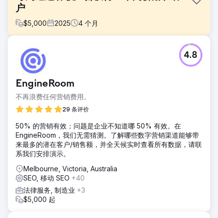
户
$
5,000
2025
4
个月
挑战
4.8
“数字营销在这个行业根本行不通。”这位客户在每次活动中都
听到这样的说法，而且在与我们合作之前，他们一直都是这样
认为的。我们对这个细分行业的深入了解，不仅让我们能够制
EngineRoom
定更有效的文案和关键词策略，还让我们尝试了一种另辟蹊径
的预算方案，最终使我们成为市场领导者。
不再浪费任何营销费用。
解决方案
29 条评价
我们为这位客户打造了全套数字营销方案，但当时正值销售旺
50% 的营销有效；问题是企业不知道哪 50% 有效。在
季，我们急需提升转化率。我们摒弃了他们之前代理商留下的
EngineRoom，我们无需猜测。了解哪些数字营销渠道能够带
所有策略，立即着手打造一个极具吸引力的落地页，让人无法
来最多的潜在客户/销售额，并全天候实时查看所有数据，请联
抗拒。两周内，落地页就上线了。从广告投放的那一刻起，我
系我们安排演示。
们几乎每天都能获得一个潜在客户。
Melbourne, Victoria, Australia
结果
SEO, 移动 SEO
+40
“我们现在需要暂停广告投放，因为需要处理的潜在客户太多
了。”作为一家代理公司，这算是我们能听到的最好的坏消息
法律服务, 制造业
+3
了。在此期间，我们仍在帮助他们优化搜索引擎，以便在他们
$5,000 起
准备重新上线时降低他们的每日广告支出。