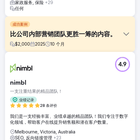
家政服务, 保险
+29
任何
成功案例
比公司内部营销团队更胜一筹的内容。
$
2,000
2025
10
个月
挑战
4.9
超越四大房屋建筑商一直都很困难，这需要多年的行业权威性
积累、链接建设和内部内容团队的支持。一家本地房屋建筑商
该如何脱颖而出呢？
nimbl
解决方案
一支注重结果的精品团队！
我们澳大利亚的文案撰稿人每月与他们的团队合作撰写三篇博
客文章，正是这些文章让我们在所有行业趋势方面都获得了排
业绩记录
名：最佳外立面、配色方案、房屋平面图。如果你在谷歌上搜
28 条评价
索，就能找到这位客户。
我们是一支经验丰富、业绩卓越的精品团队！我们专注于数字
结果
化领域，帮助客户在线提升销售额和潜在客户数量。
博客每月点击量达 100 次。Semrush 首页关键词数量在短短
Melbourne, Victoria, Australia
10 个月内从 5 个增加到 53 个，并且还在持续增长。
SEO, 反向链接管理
+23