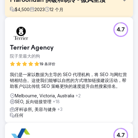
Maroondah 供暖和制冷 - 微风至顶
$
4,500
2023
12
个月
挑战
4.7
Maroondah Heating & Cooling 希望通过关注内容、通过博
客部分定位相关的长尾术语来提高其数字形象，而博客部分的
排名开始下降。我们的目标是通过价值驱动的内容吸引有机流
Terrier Agency
量，从而促进潜在客户的产生。
院子里最大的狗
解决方案
•内容审核：识别并纠正内容衰退并合并蚕食内容以加强搜索
19 条评价
引擎优化。 •关键词研究：确定目标受众积极使用的主题和搜
我们是一家以数据为主导的 SEO 代理机构，将 SEO 与网红营
索词，以指导内容创建。 •内容创建：开发满足特定需求的内
销相结合。这使我们能够以自然的方式增加链接建设活动，帮
容。
助客户以比传统 SEO 策略更快的速度提升自然搜索排名。
结果
Melbourne, Victoria, Australia
+2
成功定位信息内容以建立权威并为更具竞争力的关键词获得更
SEO, 反向链接管理
+18
高的排名。
牙科诊所, 美容与健身
+3
任何
前往营销公司页面
4.7