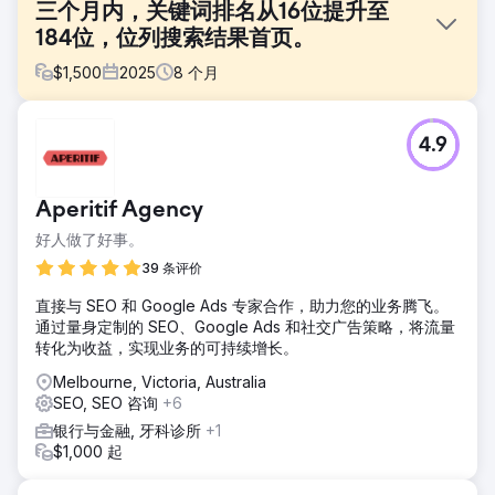
三个月内，关键词排名从16位提升至
184位，位列搜索结果首页。
$
1,500
2025
8
个月
挑战
4.9
这是一个全新的域名，已经上线三个月，并且积累了大量评
论。我们的客户就是利用这个域名，将其打造成为强大的搜索
引擎优化 (SEO) 平台。
Aperitif Agency
解决方案
好人做了好事。
只需结合服务页面独具匠心的手写内容、一些初期传播度尚可
的博客文章，以及直接联系那些在关键搜索关键词排名靠前的
39 条评价
网站，就能取得成功。无需任何页面优化秘诀，只需掌握SEO
直接与 SEO 和 Google Ads 专家合作，助力您的业务腾飞。
成功的基本要素。
通过量身定制的 SEO、Google Ads 和社交广告策略，将流量
结果
转化为收益，实现业务的可持续增长。
在短短三个月内，我们就将这家生日派对场地从品牌关键词和
Melbourne, Victoria, Australia
长尾关键词的搜索结果第五页，提升到了维多利亚州“儿童生日
SEO, SEO 咨询
+6
派对场地”搜索结果的第一页。但这仅仅是个开始，此后我们不
断加大他们的内容营销力度，力求使其成为儿童派对相关搜索
银行与金融, 牙科诊所
+1
领域的领军者。
$1,000 起