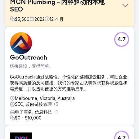
MCN Plumbing – 内容驱动的本地
SEO
$
5,500
2022
12
个月
挑战
4.7
提高客户网站的自然流量，以便他们减少对付费搜索流量的依
赖。
解决方案
GoOutreach
为了克服这一挑战，我们为我们目标的每个郊区创建了三个基
链接建设，变得简单。
于位置的登陆页面。我们还推出了一个博客。这使我们能够涵
盖网站中缺少的常见主题，并在内部链接到新的基于位置的登
GoOutreach 通过战略性、个性化的链接建设服务，帮助企业
陆页面。
获得高质量的反向链接。我们的专家团队确保您获得权威性和
曝光度，并以透明便捷的方式推动成果。
结果
2021 年 5 月至 2022 年 8 月期间，MCN Plumbing 网站的自
Melbourne, Victoria, Australia
然流量增长了 427.46%！
SEO, 反向链接管理
+5
电子商务, 信息科技
+1
前往营销公司页面
$0 - $10,000
4.7