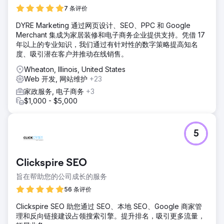
解决方案
7 条评价
我们首先进行了全面的页面内和页面外优化，重塑了内容、结
DYRE Marketing 通过网页设计、SEO、PPC 和 Google
构和用户体验，使其更符合搜索引擎和访客的需求。我们以目
Merchant 集成为家居装修和电子商务企业提供支持。凭借 17
标受众为中心，制定了一项长期的SEO策略，并以研究驱动的
年以上的专业知识，我们通过有针对性的数字策略提高知名
内容规划为支撑。这一框架为Emerald Group提供了清晰的目
度、吸引潜在客户并推动在线销售。
标、方向和工具，使其能够发布引人入胜、转化率高的内容，
从而实现其增长目标。
Wheaton, Illinois, United States
Web 开发, 网站维护
+23
结果
影响显著：Emerald Group 的网站首页排名提升了 214%，用
家政服务, 电子商务
+3
户互动率达到 59%，转化率达到 28%。他们的内容策略清晰
$1,000 - $5,000
明确，能够吸引精准流量并延长用户在网站上的停留时间。关
键的用户互动和留存指标持续增长，团队对未来的发展方向和
机遇充满信心。
5
前往营销公司页面
Clickspire SEO
旨在帮助您的公司成长的服务
56 条评价
Clickspire SEO 助您通过 SEO、本地 SEO、Google 商家管
理和反向链接建设占领搜索引擎。提升排名，吸引更多流量，