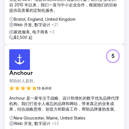
结果
自 2010 年以来，我们一直与中小企业合作，根据他们的目标
自 2021 年 5 月推出该网站以来，我们已拥有 7,415 名用户，
提供高质量的定制化服务。
平均参与时长为 50 秒。表现最好的页面包括：一篇关于整容
Bristol, England, United Kingdom
手术后 Covid-19 疫苗可能出现并发症的文章、一篇关于整容
Web 开发, 数字设计
+21
手术费用的文章、一篇关于体育锻炼和肩部美丽的深入文章以
及一份报告关于美丽的乳房和晒黑。
家政服务, 电子商务
+3
$2,500 起
前往营销公司页面
5
Anchour
帮助好人获胜。
13 条评价
Anchour 是一家专注于战略、设计和增长的数字优先品牌代理
机构。我们打造令人难忘的品牌和网站，带来真正的业务成
果，结合战略思维、创造力和勤奋工作，帮助品牌蓬勃发展。
New Gloucester, Maine, United States
Web 开发, 数字设计
+23