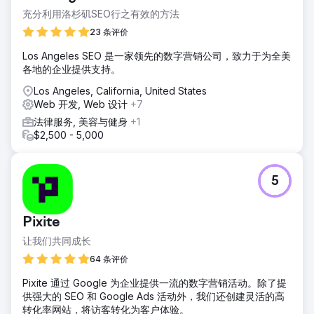
上销售。
充分利用洛杉矶SEO行之有效的方法
解决方案
23 条评价
我们为SP Workwear公司开展了全面的SEO推广活动，持续优
Los Angeles SEO 是一家领先的数字营销公司，致力于为全美
化其网站，使其在关键搜索词和目标客户意向方面表现更佳。
各地的企业提供支持。
通过优化技术SEO、提升内容质量和改进页面结构，我们使其
网站更好地满足高价值客户的需求。这一以研究为导向的策略
Los Angeles, California, United States
显著提升了其在线商店的曝光度、用户互动度和转化率。
Web 开发, Web 设计
+7
结果
法律服务, 美容与健身
+1
SP Workwear 的业务增长显著：自然流量增长 181%，互动率
$2,500 - 5,000
提升 236%，自然购买量更是激增 313%。更高的曝光度吸引
了更多潜在客户，有效提升了品牌知名度和销售额。我们持续
的 SEO 策略带来了丰厚的回报，并助力 SP Workwear 的业
5
务持续增长。
前往营销公司页面
Pixite
让我们共同成长
64 条评价
Pixite 通过 Google 为企业提供一流的数字营销活动。除了提
供强大的 SEO 和 Google Ads 活动外，我们还创建灵活的高
转化率网站，将访客转化为客户体验。