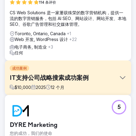
114 条评价
CS Web Solutions 是一家屡获殊荣的数字营销机构，提供一
流的数字营销服务，包括 AI SEO、网站设计、网站开发、本地
SEO、谷歌广告管理和社交媒体管理。
Toronto, Ontario, Canada
+1
Web 开发, WordPress 设计
+22
电子商务, 制造业
+3
任何
成功案例
IT支持公司战略搜索成功案例
$
10,000
2025
12
个月
挑战
5
Emerald Group了解SEO的基础知识，但却难以将这些知识转
化为有效的自然增长。他们的网站需要进行全面审核，以解决
内容缺失、结构问题以及错失的良机。他们希望提高高价值关
DYRE Marketing
键词的曝光度，并在访客进入网站后提升互动率。由于缺乏明
确的指导，他们无法持续吸引或转化目标受众。
您的成功，我们的使命