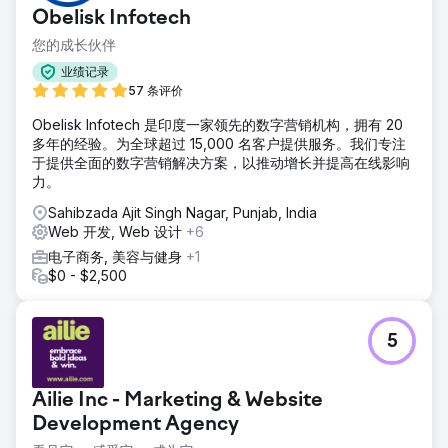
警告、死链以及未解决的技术SEO故障，这些都影响了排名。
Obelisk Infotech
这两个网站都没有结构化的SEO策略、内容计划或监控流程。
您的成长伙伴
解决方案
全面清理 Ximuwu 和 Wheelchair Safari 网站，每月进行网站
业绩记录
维护，每日进行搜索引擎优化 (SEO)，审核网站并修复技术问
57 条评价
题，审核反向链接并移除有害反向链接，并将其从 Google 等
Obelisk Infotech 是印度一家领先的数字营销机构，拥有 20
搜索引擎中移除。监控这两个网站并提供改进建议。创建新内
多年的经验。为全球超过 15,000 名客户提供服务。我们专注
容并修复现有内容。确保网站安全，并为 Wheelchair Safari
于提供全面的数字营销解决方案，以推动增长并提高在线影响
投放 Google 广告等付费媒体服务。
力。
结果
Sahibzada Ajit Singh Nagar, Punjab, India
在过去的24个月里，两个网站的所有关键指标均实现了500%
Web 开发, Web 设计
+6
以上的增长。活跃用户达到5200人（增长555.3%），新用户
增长557.1%，总访问量达到6000次（增长549.8%）。自然流
电子商务, 美容与健身
+1
量增长464.6%。谷歌广告系列带来了3100次访问。双方的共
$0 - $2,500
同努力使两个表现不佳的网站转型为高流量、持续增长的数字
资产。项目于2026年完成。
5
前往营销公司页面
Ailie Inc - Marketing & Website
Development Agency