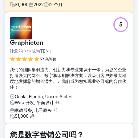
$
1,900
2022
12
个月
挑战
5
网站整体性能的提高。
解决方案
每天根据本报告持续进行网站审核和纠正。纠正错误，例如重
Graphicten
复的标题标签、内容问题、4xx 状态代码、无重定向或规范并
让您的企业成为TEN！
纠正它们。仅举几例，为所有内容添加元描述
57 条评价
结果
进行中
我们的团队集创造力、创新力和专业知识于一体，为您的企业
打造强大的网络、数字和印刷解决方案，以吸引客户并最大程
度地发挥您的增长潜力。让我们成为您实现业务目标的合作伙
前往营销公司页面
伴！
Ocala, Florida, United States
Web 开发, 平面设计
+6
家政服务, 电子商务
+1
$1,000 起
您是数字营销公司吗？