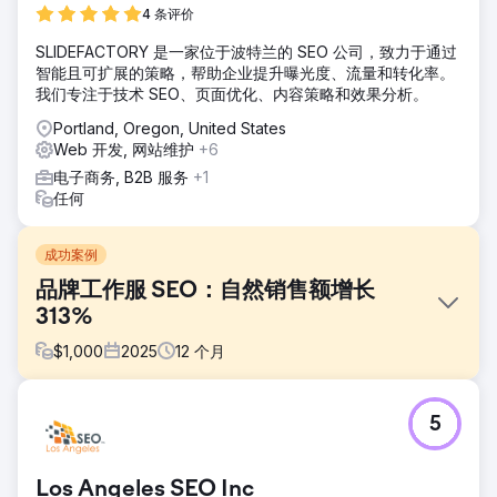
4 条评价
SLIDEFACTORY 是一家位于波特兰的 SEO 公司，致力于通过
智能且可扩展的策略，帮助企业提升曝光度、流量和转化率。
我们专注于技术 SEO、页面优化、内容策略和效果分析。
Portland, Oregon, United States
Web 开发, 网站维护
+6
电子商务, B2B 服务
+1
任何
成功案例
品牌工作服 SEO：自然销售额增长
313%
$
1,000
2025
12
个月
挑战
5
SP Workwear缺乏必要的SEO专业知识和时间，无法有效地优
化其网站。他们内部的优化工作限制了网站的曝光度，导致自
然流量流失，潜在购买者数量减少。由于网站是重要的销售渠
Los Angeles SEO Inc
道，他们需要吸引目标用户，提高用户参与度，并促进更多线