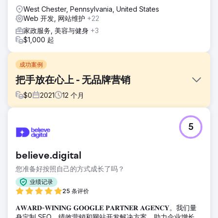
West Chester, Pennsylvania, United States
Web 开发, 网站维护
+22
家政服务, 美容与健身
+3
$1,000 起
成功案例
把手放在心上 - 无品牌营销
$
0
2021
12
个月
挑战
5
Mani sul cuore 是 Polytech Italia 的无品牌项目，Polytech
Italia 是一个通讯门户网站，其目的是传播有关女性身体健康和
福祉的经过验证的科学信息。
believe.digital
解决方案
您准备好按照自己的方式成长了吗？
Polytech Italia 从一开始就转向 Square Marketing，目的是
启动一个项目，其通过门户网站和社交渠道（Facebook、
业绩记录
Instagram、Youtube 和 Linkedin）进行的沟通与该计划的使
25 条评价
命一致：正确的信息对于女性来说，关注她们乳房的健康和美
𝐀𝐖𝐀𝐑𝐃-𝐖𝐈𝐍𝐈𝐍𝐆 𝐆𝐎𝐎𝐆𝐋𝐄 𝐏𝐀𝐑𝐓𝐍𝐄𝐑 𝐀𝐆𝐄𝐍𝐂𝐘。我们量
丽，而不是越来越多地出现在信息流和社交页面上的假新闻。
身定制 SEO、绩效营销和网站开发解决方案，助力企业增长。