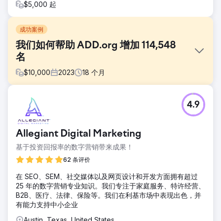
$5,000 起
成功案例
我们如何帮助 ADD.org 增加 114,548
名
$
10,000
2023
18
个月
挑战
4.9
数百万人在网上寻求 ADHD 的帮助，其中 99.9% 的人都没有
找到 ADDA——不是因为缺乏权威，而是因为他们无法与那些
采用 SEO 策略的人竞争。这意味着 ADDA 的真正声音正在被
Allegiant Digital Marketing
利润驱动的公司所掩盖。
基于投资回报率的数字营销带来成果！
解决方案
内容策略 - 从分析到执行 1. 关键词和转化映射 2. 内部链接定
62 条评价
位、内容清理和页面工作 3 逆向工程和获胜特色片段 4. 实施
在 SEO、SEM、社交媒体以及网页设计和开发方面拥有超过
EEAT 指南
25 年的数字营销专业知识。我们专注于家庭服务、特许经营、
结果
B2B、医疗、法律、保险等。我们在利基市场中表现出色，并
12 个月内，ADD.org 的自然覆盖范围猛增： - 自然搜索流量增
有能力支持中小企业
加了 233%，每月增加 114,548 人。 - 254 个特色片段获胜 –
Austin, Texas, United States