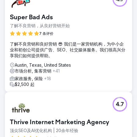
Walden Local 是一家现代化农贸市场，需要实现数字化体验
的现代化，并建立一种可持续、一致的方式来扩大会员基础。
自 2022 年以来，会员人数不断减少，该公司在创建具有凝聚
Super Bad Ads
力的品牌和有效的营销策略方面面临重大挑战。他们需要合作
伙伴来改善其品牌、网站和营销工作，以扭转局面并推动可衡
了解不良营销，从良好营销开始
量的增长。
7 条评价
解决方案
了解不良营销和良好营销 😎 我们是一家营销机构，为中小企
Anchour 提供全方位服务支持，包括品牌战略、网页设计、媒
业和初创公司提供广告、SEO、社交媒体服务。我们很高兴分
体策划、创意开发和搜索引擎营销。在审核了 Walden 的网
享我们如何提供帮助。
站、通讯和会员基础后，Anchour 确定了关键改进领域。他们
提供了品牌指南、社交媒体内容、电子邮件活动（通过
Austin, Texas, United States
Klaviyo）和联网电视创意（通过 MNTN）等资产。Anchour
市场分析, 集客营销
+41
与 Walden 的团队整合，使用 Slack 和项目管理工具实现无缝
家政服务, 保险
+18
执行。
$2,500 起
结果
Anchour 的工作取得了显著成果，Walden 实现了自 2022 年
以来的首次会员增长，同时将支出减少了 75%。他们的品牌
4.7
重塑让公司走上了一条新的成功之路，自合作开始以来，每月
都保持着稳定的增长。Anchour 专注于行动、清晰的沟通以及
与 Walden 团队的深度融合，使他们成为营销部门值得信赖的
Thrive Internet Marketing Agency
延伸，带来了切实的业务影响。
顶尖SEO及AI优化机构 | 20余年经验