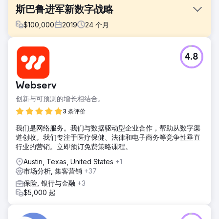
斯巴鲁进军新数字战略
$
100,000
2019
24
个月
挑战
4.8
斯巴鲁竞争对手通过对斯巴鲁车型术语进行竞价，在搜索工作
中变得越来越积极，通常是在广泛修改的基础上，这显着增加
了成本。鉴于预算限制，我们必须制定可持续的方法来减少支
Webserv
出。
创新与可预测的增长相结合。
解决方案
第 1 阶段 – 设置：SEP 为所有 SUBARU 车型搜索工作实施了
3 条评价
“仅观察”受众。第 2 阶段 – 分析：SEP 与 Google 合作完成了
我们是网络服务。我们与数据驱动型企业合作，帮助从数字渠
一项“联合搜索”研究，深入了解哪些竞争对手最常投放针对
道创收。我们专注于医疗保健、法律和电子商务等竞争性垂直
SUBARU 的广告。第 3 阶段 – 投标修改测试
行业的营销。立即预订免费策略课程。
结果
Austin, Texas, United States
+1
我们能够利用受众定位和出价修改来减少支出并改善预算使
市场分析, 集客营销
+37
用。被归类为斯巴鲁有购买意向的人群的平均每次点击费用降
低了 77% 新会话的百分比增加了 21% 未确定为斯巴鲁有购买
保险, 银行与金融
+3
意向的人群的支出增加了 32%
$5,000 起
前往营销公司页面