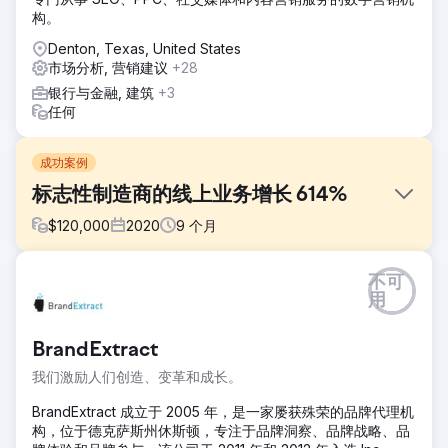
构。
Denton, Texas, United States
市场分析, 营销建议
+28
银行与金融, 建筑
+3
任何
成功案例
标志性制造商的线上业务增长 614%
$
120,000
2020
9
个月
挑战
不可
2020 年初，一家标志性体育用品制造商尽管经过多年努力，
用
但仍难以发展其在线业务。截至 2020 年 4 月，该公司的用户
数仅为 70,000 人，月收入为 162,318.92 美元。就在那时，
BrandExtract
该公司与我们合作。结果不言而喻。
我们激励人们创造、变革和成长。
解决方案
我们专注于通过有针对性的营销活动来识别合适的客户，以提
BrandExtract 成立于 2005 年，是一家屡获殊荣的品牌代理机
高参与度和转化率。自然搜索是实现业务可持续性的关键。我
构，位于德克萨斯州休斯顿，专注于品牌洞察、品牌战略、品
们重新设计了网站，优化了用户体验和买家旅程。