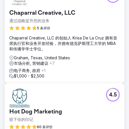
一个新品牌。他们相信我们追求成果和高标准的决心，因此委
托我们完成这个重要项目，因为他们知道这需要全面的战略、
Chaparral Creative, LLC
持续的承诺和反复的尝试。
通过战略提升您的业务
解决方案
我们制定了全面的计划，整合了营销的各个方面：市场研究、
5 条评价
品牌定位、创意设计、有针对性的活动和绩效分析。我们端到
Chaparral Creative, LLC 的创始人 Krisa De La Cruz 拥有首
端的承诺确保了无缝执行和管理。构建、启动、成长的典范。
席执行官和业务开发经验，并拥有德克萨斯理工大学的 MBA
结果
和传播学学士学位。
推出品牌需要敏捷性——这是现代营销的精髓。它涉及通过小
Graham, Texas, United States
部分不断测试品牌、定位和信息传递，快速学习，快速迭代，
市场分析, 营销建议
+7
并不断与客户校准。快速构建，战略性提升，实现指数级增
长。
电子商务, 政府
+1
$1,000 - $2,500
前往营销公司页面
4.5
Hot Dog Marketing
留下你的印记
60 条评价