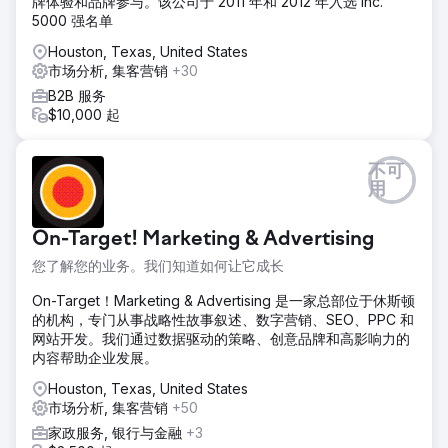
牌体验和品牌参与。该公司于 2011 年和 2012 年入选 Inc.
5000 强名单
结果
当我们在 4 月份开始运营时，公司花费过多以吸引 70,000 名
Houston, Texas, United States
用户，每月收入为 162,318 美元。到 8 月份，收入从 126,000
市场分析, 集客营销
+30
名访客增长到 559,387 美元。快进到 12 月，这些数字飙升。
B2B 服务
月收入从 180,000 名访客飙升至 1,159,200 美元。
$10,000 起
前往营销公司页面
不可
用
On-Target! Marketing & Advertising
您了解您的业务。我们知道如何让它成长
On-Target！Marketing & Advertising 是一家总部位于休斯顿
的机构，专门从事战略性故事叙述、数字营销、SEO、PPC 和
网站开发。我们通过数据驱动的策略、创意品牌和高影响力的
内容帮助企业发展。
Houston, Texas, United States
市场分析, 集客营销
+50
家政服务, 银行与金融
+3