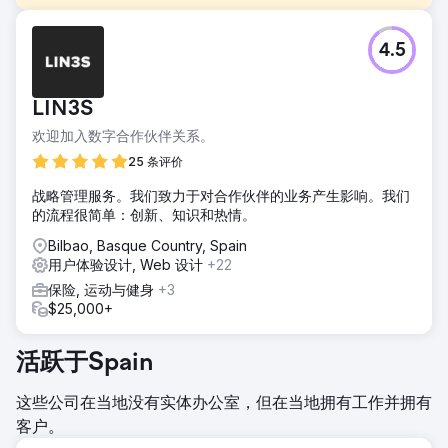
挑战
4.5
将一家汽车租赁公司从零开始定位在竞争力大于70%的行业。
解决方案
所有业务地点的 SEO 业务策略。 SEO 内容策略与每个业务线
LIN3S
相关。通过 UX 集成和 Core Web Vitals Google 进行 Web
欢迎加入数字合作伙伴关系。
开发。站外 SEO 策略，针对业务量进行优化投资。
25 条评价
结果
地理位置相关业务关键词的首页定位。按业务验证 KPI 计费
战略管理服务。我们致力于对合作伙伴的业务产生影响。我们
210%。 6 个月内您的 DR 提高了 10 点。
的流程很简单：创新、知识和热情。
Bilbao, Basque Country, Spain
前往营销公司页面
用户体验设计, Web 设计
+22
保险, 运动与健身
+3
$25,000+
活跃于Spain
这些公司在当地没有实体办公室，但在当地拥有工作并拥有
客户。