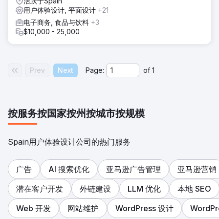
活跃于Spain
用户体验设计, 平面设计
+21
电子商务, 食品与饮料
+3
$10,000 - 25,000
Prev
Next
Page:
of
1
按服务
按国家
按州
按城市
按规模
Spain用户体验设计公司的热门服务
广告
AI 搜索优化
亚马逊广告管理
亚马逊营销
潜在客户开发
外链建设
LLM 优化
本地 SEO
Web 开发
网站维护
WordPress 设计
WordPr