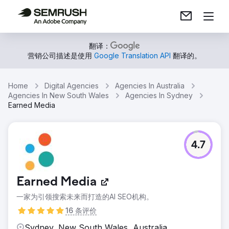
翻译：
营销公司描述是使用
Google Translation API
翻译的。
Home
Digital Agencies
Agencies In Australia
Agencies In New South Wales
Agencies In Sydney
Earned Media
4.7
Earned Media
一家为引领搜索未来而打造的AI SEO机构。
16 条评价
Sydney, New South Wales, Australia