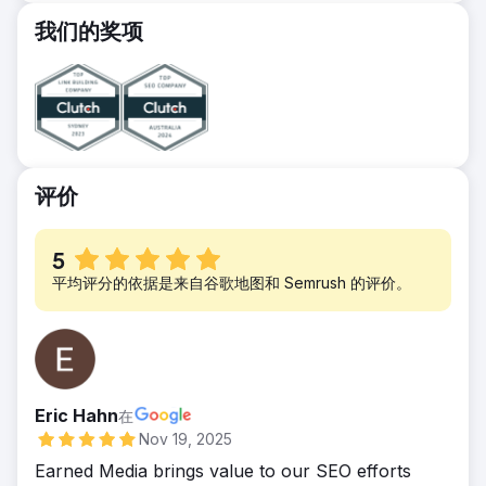
十二个月内有机流量增长 288%。相关商业有
建议，以及采取行动后进行审查以评估其影响。
机术语的总体话语权增长 84%。通过站外链接
我们的奖项
此外，还为整个网站的页面建立了持续的高质量
建设，网站权威性提高了 20%，使客户跻身全
链接建设，以提高 DR。
球权威网站前 0.4%。
成果
自从实施这些 SEO 改进措施以来，我们明显看
到自然流量激增，DR 也得到了改善（我们超额
完成了 2019 年年底前实现 DR 33-35 的目标，
12 月达到了 40）。自从实施这些 SEO 建议以
评价
来，我们现在还看到 Gathar 指数每月增加
105,000 次搜索（超过 500 个新查询）。
5
平均评分的依据是来自谷歌地图和 Semrush 的评价。
Eric Hahn
在
Nov 19, 2025
Earned Media brings value to our SEO efforts