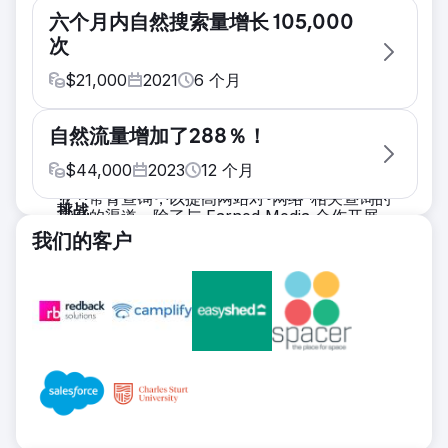
挑战
六个月内自然搜索量增长 105,000
目标 1：提高商业意图关键字的前 3 名排名，从
次
而推动网站 /services/ 部分的流量。目标 2：
在 12 个月内从纽卡斯尔以外的有机线索中获得
$
21,000
2021
6
个月
的新开发项目实现 300,000 美元的收入目标
挑战
解决方案
自然流量增加了288％！
现在，我们已经踏入了第 4 个年头，我们积累
我们专注于通过内容营销快速获得排名，通过高
了许多经验，并认识到 SEO 对我们早期成功的
$
44,000
2023
12
个月
度优化的内容和积极的站外 SEO 策略来针对商
影响。有机是我们最大的流量驱动因素和转化率
业、常青查询，以提高网站对“网络”相关查询的
挑战
最高的渠道。除了与 Earned Media 合作开展
主题权威。
过去几年，我们的有机增长停滞不前。我们需要
SEO 工作外，我们还想与 Nick 和他的团队合
我们的客户
成果
一家能够快速实施、与我们的团队合作并在 12
作一个项目，以确定需要改进的领域，希望这些
目标 1 结果：排名 1 - 3 的关键词排名增加
个月内取得渐进式改进的机构。
领域能够带来显著的有机增长。在此期间，我们
260%，排名 1 - 3 的关键词总数从 3.1% 增加
解决方案
还同意“加倍”进行场外链接建设，以在年底前提
到 8%。目标 2 结果：超出该目标 56%。自
实施 EEAT 审核并更新现有内容，以推动非品
高我们的 DR。
2022 年 8 月以来，纽卡斯尔以外的自然搜索获
牌搜索增长。通过深入的 SERP 审核确定新的
解决方案
得的网络项目收入销售额略高于 46.9 万美元。
内容机会并简化内容以超越竞争对手。通过高质
这个为期 6 个月的项目分为几个关键里程碑，
量链接建设推动权威增长。
由 Earned Media 交付。其中包括深入的关键
成果
字研究、完整的网站架构审查、提供见解和可行