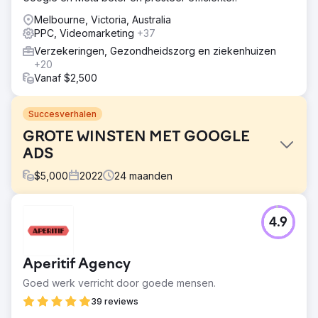
Melbourne, Victoria, Australia
PPC, Videomarketing
+37
Verzekeringen, Gezondheidszorg en ziekenhuizen
+20
Vanaf $2,500
Succesverhalen
GROTE WINSTEN MET GOOGLE
ADS
$
5,000
2022
24
maanden
Uitdaging
4.9
Het hoofddoel van Soup met Vanilla Blue was om het
aantal online cateringbestellingen van klanten in de regio
Groot-Sydney te verhogen, met een specifieke nadruk
Aperitif Agency
op het stimuleren van herhaalaankopen en het verhogen
van de totale omzet.
Goed werk verricht door goede mensen.
Oplossing
39 reviews
Soup heeft een gerichte zoekstrategie ingezet, die zich