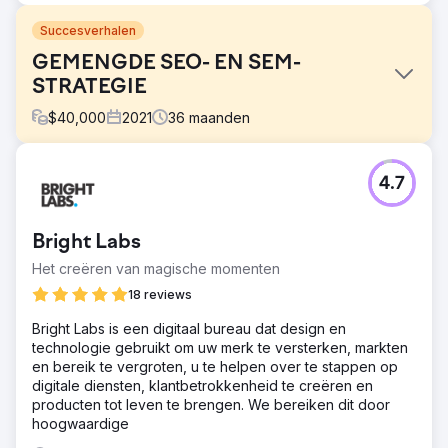
Succesverhalen
GEMENGDE SEO- EN SEM-
STRATEGIE
$
40,000
2021
36
maanden
Uitdaging
4.7
Verhoog de omzet van Komerco en versterk hun
merkmissie om de toonaangevende leverancier van
materialen voor de Australische bouwsector te worden.
Bright Labs
Oplossing
Het creëren van magische momenten
Soup werkte nauw samen met de klant om prioritaire
producten te identificeren die op SERP's en Shopping
18 reviews
moesten worden weergegeven om hun mediabudget te
Bright Labs is een digitaal bureau dat design en
maximaliseren. Soup voegde op maat gemaakte
technologie gebruikt om uw merk te versterken, markten
doelgroepsegmenten toe om klanten in de markt te
en bereik te vergroten, u te helpen over te stappen op
vinden en testte Search- en Shopping-campagnes om de
digitale diensten, klantbetrokkenheid te creëren en
perfecte match te vinden.
producten tot leven te brengen. We bereiken dit door
Resultaat
hoogwaardige
+106% GEBRUIKERS JAAR-OP-JAAR +7.106% ONLINE