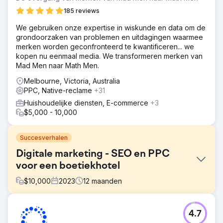
185 reviews
We gebruiken onze expertise in wiskunde en data om de
grondoorzaken van problemen en uitdagingen waarmee
merken worden geconfronteerd te kwantificeren... we
kopen nu eenmaal media. We transformeren merken van
Mad Men naar Math Men.
Melbourne, Victoria, Australia
PPC, Native-reclame
+31
Huishoudelijke diensten, E-commerce
+3
$5,000 - 10,000
Succesverhalen
Digitale marketing - SEO en PPC
voor een boetiekhotel
$
10,000
2023
12
maanden
Uitdaging
4.7
Channers On Norfolk is een prachtig boutique