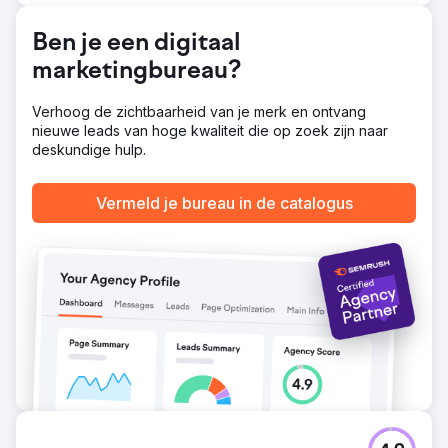
kregen we elke dag een lead.
Resultaat
Ben je een digitaal
"We moeten de advertenties even pauzeren, we hebben
marketingbureau?
te veel leads om te bedienen." Het beste slechte nieuws
dat we als bureau konden verwachten. We zijn in deze
periode nog steeds bezig met het opbouwen van hun
Verhoog de zichtbaarheid van je merk en ontvang
SEO, zodat we hun dagelijkse uitgaven kunnen verlagen
nieuwe leads van hoge kwaliteit die op zoek zijn naar
wanneer ze weer live kunnen gaan.
deskundige hulp.
Naar bureaupagina
Vermeld je bureau in de catalogus