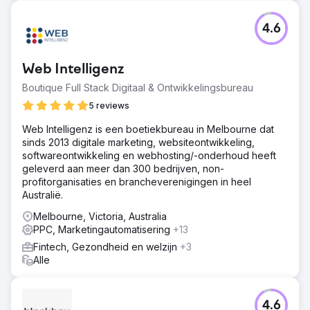
met gelokaliseerde creativiteit • We hebben
productbundels en upsell-/cross-sell-aanbiedingen op
4.6
de site geoptimaliseerd
Resultaat
Web Intelligenz
In 12 maanden: • De omzet groeide naar $ 2,1 miljoen (een
stijging van 176% op jaarbasis) • Het gemiddelde aantal
Boutique Full Stack Digitaal & Ontwikkelingsbureau
herhaalde aankopen steeg met 38% • De kosten voor
5 reviews
klantenwerving daalden met 29% • Betaalde campagnes
leverden een ROAS van 9,5x op
Web Intelligenz is een boetiekbureau in Melbourne dat
sinds 2013 digitale marketing, websiteontwikkeling,
softwareontwikkeling en webhosting/-onderhoud heeft
Naar bureaupagina
geleverd aan meer dan 300 bedrijven, non-
profitorganisaties en brancheverenigingen in heel
Australië.
Melbourne, Victoria, Australia
PPC, Marketingautomatisering
+13
Fintech, Gezondheid en welzijn
+3
Alle
4.6