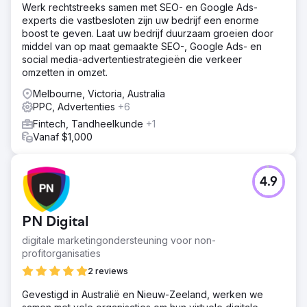
Werk rechtstreeks samen met SEO- en Google Ads-
puur richt op het werven van nieuwe klanten. Door ons te
experts die vastbesloten zijn uw bedrijf een enorme
concentreren op trefwoorden met een hoge intentie die
boost te geven. Laat uw bedrijf duurzaam groeien door
relevant zijn voor de horecabranche, trokken we klanten
middel van op maat gemaakte SEO-, Google Ads- en
aan die klaar waren om een aankoop te doen, en vulden
social media-advertentiestrategieën die verkeer
we hun bestaande B2B-activiteiten aan met een
omzetten in omzet.
uitbreidende DTC.
Melbourne, Victoria, Australia
Resultaat
PPC, Advertenties
+6
43x omzetgroei in de eerste 3 maanden +34% jaar-op-
jaar omzetgroei
Fintech, Tandheelkunde
+1
Vanaf $1,000
Naar bureaupagina
4.9
PN Digital
digitale marketingondersteuning voor non-
profitorganisaties
2 reviews
Gevestigd in Australië en Nieuw-Zeeland, werken we