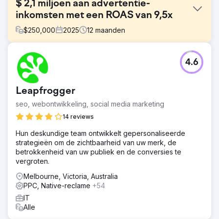
$ 2,1 miljoen aan advertentie-
inkomsten met een ROAS van 9,5x
$
250,000
2025
12
maanden
Uitdaging
4.6
Een huidverzorgingsmerk dat direct aan de consument
verkoopt, had een plateau bereikt in de online verkoop.
Ze kampten met: • Stijgende acquisitiekosten op Meta en
Leapfrogger
Google • Een stagnerend aantal herhaalaankopen • Lage
snelheid bij het testen van creatieve producten
seo, webontwikkeling, social media marketing
(maandenlang dezelfde advertenties weergeven) •
14 reviews
Geen segmentatie in hun e-mailmarketing • Beperkte
uitbreiding naar internationale markten
Hun deskundige team ontwikkelt gepersonaliseerde
strategieën om de zichtbaarheid van uw merk, de
Oplossing
betrokkenheid van uw publiek en de conversies te
We hebben een meervoudige groeistrategie uitgevoerd:
vergroten.
• We hebben prospectiecampagnes opgeschaald via
Meta Advantage+ en TikTok Spark Ads • We hebben
Melbourne, Victoria, Australia
een gestructureerde, creatieve testpijplijn gebouwd met
PPC, Native-reclame
+54
wekelijkse advertentie-iteraties • We hebben Klaviyo-
IT
stromen vernieuwd met gepersonaliseerde herinneringen
Alle
voor aanvullingen en VIP-aanbiedingen • We hebben
campagnes uitgebreid naar Nieuw-Zeeland en Singapore