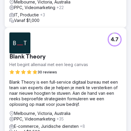
Melbourne, Victoria, Australia
OMZET JAAR-OP-JAAR +98% CONVERSIEPERCENTAGE
PPC, Videomarketing
+22
JAAR-OP-JAAR
IT, Productie
+3
Vanaf $1,000
Naar bureaupagina
4.7
Blank Theory
Het begint allemaal met een leeg canvas
30 reviews
Blank Theory is een full-service digitaal bureau met een
team van experts die je helpen je merk te versterken of
naar nieuwe hoogten te stuwen. Aan de hand van een
reeks beproefde strategieën formuleren we een
oplossing op maat voor jouw bedrijf.
Melbourne, Victoria, Australia
PPC, Videomarketing
+35
E-commerce, Juridische diensten
+8