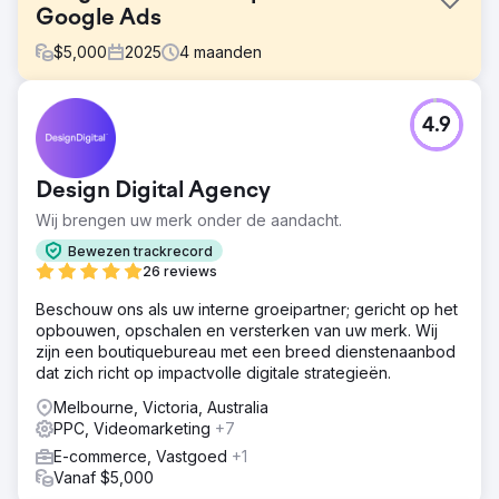
Google Ads
$
5,000
2025
4
maanden
Uitdaging
4.9
"Digitale marketing werkt gewoon niet in deze branche."
Dat was wat deze klant bij elk evenement te horen kreeg,
en tot ze met ons samenwerkten, was dat hun ervaring.
Design Digital Agency
Een beter begrip van wat een nichemarkt is, stelde ons
niet alleen in staat om effectievere copy- en
Wij brengen uw merk onder de aandacht.
zoekwoordstrategieën te ontwikkelen, maar ook om een
Bewezen trackrecord
alternatieve budgetstrategie te proberen die ons
26 reviews
marktleider maakte.
Beschouw ons als uw interne groeipartner; gericht op het
Oplossing
opbouwen, opschalen en versterken van uw merk. Wij
We hebben de volledige digitale suite voor deze klant
zijn een boutiquebureau met een breed dienstenaanbod
verzorgd, maar het was hoogseizoen toen we ze aan
dat zich richt op impactvolle digitale strategieën.
boord haalden en nu leads wilden genereren. We
gooiden het hele draaiboek van hun vorige bureaus
Melbourne, Victoria, Australia
overboord en gingen meteen aan de slag met een
PPC, Videomarketing
+7
dodelijk effectieve landingspagina, waar je geen nee
E-commerce, Vastgoed
+1
tegen kon zeggen. Binnen twee weken was die live en
Vanaf $5,000
vanaf het moment dat we de advertenties live zetten,