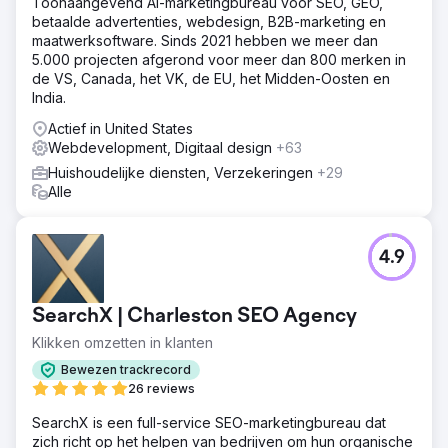
gerichte marketing. De website vernieuwd en data-
Toonaangevend AI-marketingbureau voor SEO, GEO,
analyse gebruikt om campagnes te personaliseren, met
betaalde advertenties, webdesign, B2B-marketing en
als doel het gebruikersbestand en de
maatwerksoftware. Sinds 2021 hebben we meer dan
conversiepercentages te verhogen.
5.000 projecten afgerond voor meer dan 800 merken in
de VS, Canada, het VK, de EU, het Midden-Oosten en
Resultaat
India.
Gebruikersbasis steeg met 108% tot 56K,
doelvoltooiingen stegen met 209% tot 2.945 en
Actief in United States
conversiepercentage steeg met 46% tot 4,18%. Deze
Webdevelopment, Digitaal design
+63
strategische digitale verbeteringen gaven de
Huishoudelijke diensten, Verzekeringen
+29
marktprestaties van het bedrijf een flinke boost.
Alle
Naar bureaupagina
4.9
SearchX | Charleston SEO Agency
Klikken omzetten in klanten
Bewezen trackrecord
26 reviews
SearchX is een full-service SEO-marketingbureau dat
zich richt op het helpen van bedrijven om hun organische