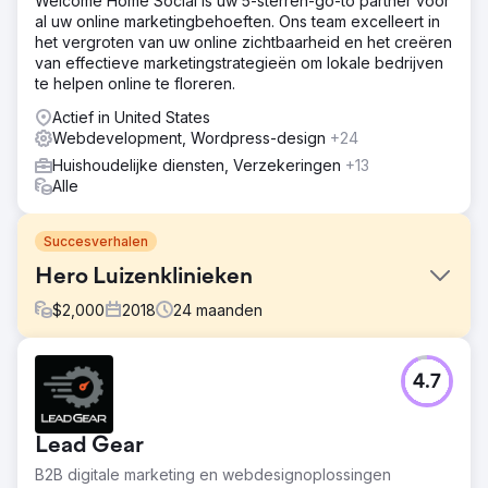
Welcome Home Social is uw 5-sterren-go-to partner voor
al uw online marketingbehoeften. Ons team excelleert in
het vergroten van uw online zichtbaarheid en het creëren
van effectieve marketingstrategieën om lokale bedrijven
te helpen online te floreren.
Actief in United States
Webdevelopment, Wordpress-design
+24
Huishoudelijke diensten, Verzekeringen
+13
Alle
Succesverhalen
Hero Luizenklinieken
$
2,000
2018
24
maanden
Uitdaging
4.7
Hero Lice Clinics was nog maar net begonnen met het
bedrijfsmodel voor het verwijderen van luizen. De zaken
gingen goed totdat nationale concurrenten zich in het
Lead Gear
gebied van Austin vestigden en hun ranglijsten begonnen
te dalen.
B2B digitale marketing en webdesignoplossingen