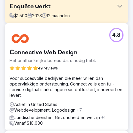
Enquête werkt
$
1,500
2023
12
maanden
Uitdaging
4.8
Mond-tot-mondreclame en verwijzingen werkten goed
om nieuwe klanten binnen te halen, maar het was niet
genoeg om Survey Works te laten groeien. Er waren
Connective Web Design
verschillende doorgewinterde concurrenten met veel
beoordelingen die actief investeerden in SEO.
Het onafhankelijke bureau dat u nodig hebt.
Oplossing
49 reviews
De website werd herbouwd in WordPress en de content,
Voor succesvolle bedrijven die meer willen dan
locatiepagina's en conversie-elementen werden
oppervlakkige ondersteuning. Connective is een full-
geoptimaliseerd. We startten een doorlopend
service digitaal marketingbureau dat luistert, innoveert en
linkbuildingprogramma dat resulteerde in dominante
levert.
rankings in maps en organisch zoeken.
Actief in United States
Resultaat
Webdevelopment, Logodesign
+7
De toegenomen zichtbaarheid via kaarten en
verbeteringen in de organische rangschikking
Juridische diensten, Gezondheid en welzijn
+1
resulteerden in een omzetstijging van 700% in 1 jaar.
Vanaf $10,000