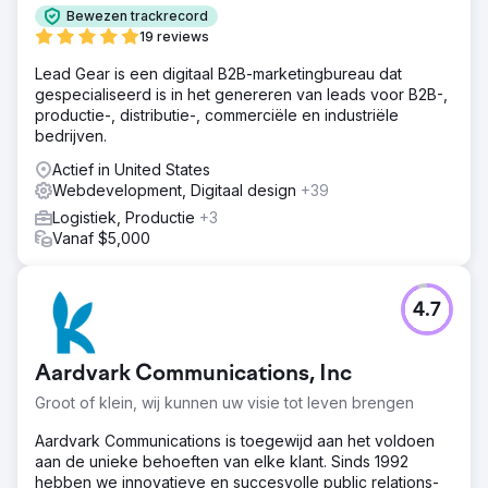
Oplossing
Bewezen trackrecord
De website is geoptimaliseerd voor snelheid en
19 reviews
conversies. Content en Google Business Profiles zijn
Lead Gear is een digitaal B2B-marketingbureau dat
geoptimaliseerd, samen met lokale vermeldingen. We
gespecialiseerd is in het genereren van leads voor B2B-,
hebben een lopende linkbuildingcampagne ingezet om
productie-, distributie-, commerciële en industriële
relevante plaatsingen te verkrijgen om dominante
bedrijven.
rankings in maps en organisch zoeken te stimuleren.
Actief in United States
Resultaat
Webdevelopment, Digitaal design
+39
De zaken namen met 177% toe door de verbeterde
zichtbaarheid op kaarten en organische zoekopdrachten.
Logistiek, Productie
+3
Ze breidden ook uit naar meerdere locaties in Centraal-
Vanaf $5,000
Texas.
Naar bureaupagina
4.7
Aardvark Communications, Inc
Groot of klein, wij kunnen uw visie tot leven brengen
Aardvark Communications is toegewijd aan het voldoen
aan de unieke behoeften van elke klant. Sinds 1992
hebben we innovatieve en succesvolle public relations-