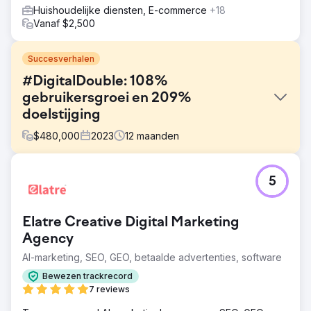
Huishoudelijke diensten, E-commerce
+18
Vanaf $2,500
Succesverhalen
#DigitalDouble: 108%
gebruikersgroei en 209%
doelstijging
$
480,000
2023
12
maanden
Uitdaging
5
Een B2C-bedrijf moest zijn gebruikersbestand
verdubbelen en conversies stimuleren in een
competitieve markt. Met een gemiddelde verkoop van $
Elatre Creative Digital Marketing
65.000 was het doel om zijn digitale aanwezigheid te
verbeteren om klanten effectiever aan te trekken en te
Agency
behouden.
AI-marketing, SEO, GEO, betaalde advertenties, software
Oplossing
Bewezen trackrecord
Een digitale transformatie geïmplementeerd met een
7 reviews
focus op het optimaliseren van de gebruikerservaring en