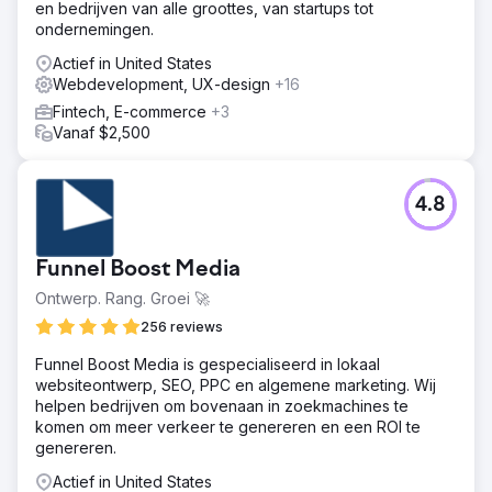
en bedrijven van alle groottes, van startups tot
campagne uit om hyperrelevante links te verwerven over
ondernemingen.
publicaties over woningverbetering, onroerend goed en
doe-het-zelf.
Actief in United States
Webdevelopment, UX-design
+16
Resultaat
Grime Time heeft zijn kaarten en organische ranglijsten in
Fintech, E-commerce
+3
Austin en omliggende markten aanzienlijk vergroot. De
Vanaf $2,500
toename in zichtbaarheid en organisch verkeer
resulteerde in een toename van 600% in commerciële en
residentiële afvalcontainerverhuur.
4.8
Naar bureaupagina
Funnel Boost Media
Ontwerp. Rang. Groei 🚀
256 reviews
Funnel Boost Media is gespecialiseerd in lokaal
websiteontwerp, SEO, PPC en algemene marketing. Wij
helpen bedrijven om bovenaan in zoekmachines te
komen om meer verkeer te genereren en een ROI te
genereren.
Actief in United States