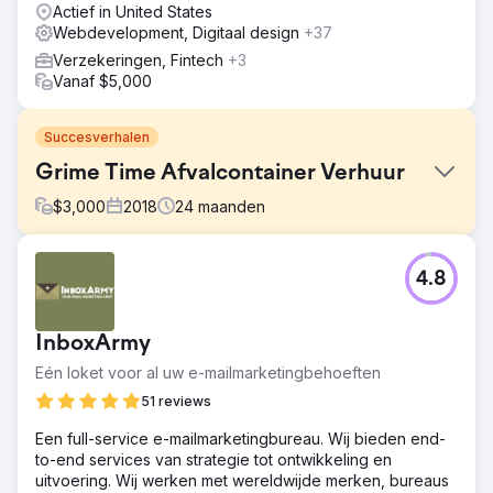
Actief in United States
Webdevelopment, Digitaal design
+37
Verzekeringen, Fintech
+3
Vanaf $5,000
Succesverhalen
Grime Time Afvalcontainer Verhuur
$
3,000
2018
24
maanden
Uitdaging
4.8
Grime Time kwam naar ons toe met een problematische
domeinnaam die was gebruikt voor een
schoonmaakbedrijf in het VK, met een aantal slechte links.
InboxArmy
De markt voor afvalcontainerverhuur in Austin is zeer
competitief, waarbij de meeste bedrijven agressief links
Eén loket voor al uw e-mailmarketingbehoeften
opbouwen.
51 reviews
Oplossing
Een full-service e-mailmarketingbureau. Wij bieden end-
De site gecontroleerd en laadtijden, sitearchitectuur,
to-end services van strategie tot ontwikkeling en
content, conversie-elementen en mobiele ervaring
uitvoering. Wij werken met wereldwijde merken, bureaus
verbeterd. Vervolgens voerden we een outreach-