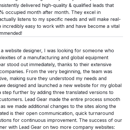
id budget
stently delivered high-quality & qualified leads that
 bureau
0% occupied month after month. They excel in
tually listens to my specific needs and will make real-
a new agency to manage their SEO and website. They
e incredibly easy to work with and have become a vital
user experience on their website and an increase in
commended!
nversions. The website had technical issues that were
gle Page Speed score and on-page SEO issues.
r a website designer, I was looking for someone who
lexities of a manufacturing and global equipment
dit and discovered areas of opportunity. We began
ar stood out immediately, thanks to their extensive
issues along with toxic backlink cleanup and on-page
l companies. From the very beginning, the team was
ified UX issues and are implementing a new navigation
ive, making sure they understood my needs and
pdates, new expanded content and CTA's.
 we designed and launched a new website for my global
step further by adding three translated versions to
shows us that User Engagement is up 68% over the
 customers. Lead Gear made the entire process smooth
seeing an increase in conversions of 93% over this time
as we made additional changes to the sites along the
issues identified on the site and in GTM setup.
iated is their open communication, quick turnaround
 and implementing UX updates to improve results.
stions for continuous improvement. The success of our
artner with Lead Gear on two more company websites:
ltancy, Technische SEO, UX-design, Webdesign,