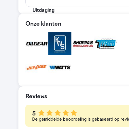
Uitdaging
Een transportbandfabrikant was succesvol me
Onze klanten
niet ontwikkeld om een significante bron van
SEO en contentstrategie om meer leads te 
Oplossing
We hebben een uitgebreide strategie uitgev
de contentstrategie hebben we een uitgebre
ontwikkeld en uitgevoerd om specifieke bran
content.
Resultaat
We hebben deze exacte strategie de afgelope
vastgelegde leads. Door leads met meer da
miljoenen dollars per jaar aan transportsy
Reviews
5
De gemiddelde beoordeling is gebaseerd op revi