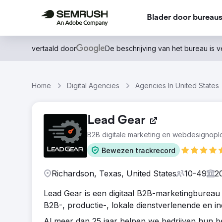
Blader door bureau
vertaald door
De beschrijving van het bureau is 
Home
Digital Agencies
Agencies In United States
Lead Gear
B2B digitale marketing en webdesignopl
Bewezen trackrecord
Richardson, Texas, United States
10-49
2
Lead Gear is een digitaal B2B-marketingbureau 
B2B-, productie-, lokale dienstverlenende en ind
Al meer dan 25 jaar helpen we bedrijven hun bed