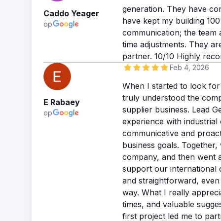
Nauwkeurighe
generation. They have consi
Caddo Yeager
Projectbeschrijving door
have kept my building 10
op
Uitdaging
communication; the team ac
Winsystems was needed a 
time adjustments. They ar
were looking for a better 
partner. 10/10 Highly re
search positioning and co
Feb 4, 2026
causing a low mobile Goo
When I started to look fo
Oplossing
truly understood the comp
We executed a full SEO au
E Rabaey
supplier business. Lead Ge
addressing technical SEO 
op
experience with industria
tag optimization. We ident
communicative and proact
structure, page layout u
business goals. Together,
Resultaat
company, and then went a 
Our first 90 day review 
support our international
previous 90 days. We are 
and straightforward, even 
period. Due to addressing 
way. What I really apprec
Continuing with SEO work
times, and valuable sugge
Diensten
first project led me to p
Leadgeneratie, SEO-consu