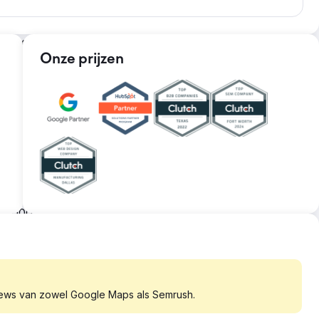
t directe verkoop, maar had zijn digitale strategie
 leadgeneratie te zijn. Wij ontwikkelden een website,
Onze prijzen
genereren.
oerd met on-page, off-page en technische SEO. Voor
ide hoeveelheid technische middelen en casestudies
ches te targeten met zowel toegankelijke als gated
n 8 jaar uitgevoerd. Het resultaat is een 10X in hun
n 1.000% te verhogen, verkopen ze consequent
stemen en onderdelen.
ews van zowel Google Maps als Semrush.