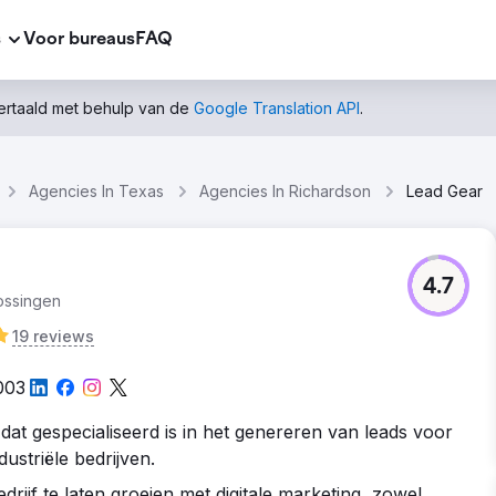
s
Voor bureaus
FAQ
vertaald met behulp van de
Google Translation API
.
Agencies In Texas
Agencies In Richardson
Lead Gear
4.7
ossingen
19 reviews
003
dat gespecialiseerd is in het genereren van leads voor
ustriële bedrijven.
rijf te laten groeien met digitale marketing, zowel