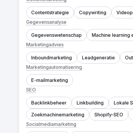
Contentstrategie
Copywriting
Videop
Gegevensanalyse
Gegevenswetenschap
Machine learning 
Marketingadvies
Inboundmarketing
Leadgeneratie
Out
Marketingautomatisering
E-mailmarketing
SEO
Backlinkbeheer
Linkbuilding
Lokale 
Zoekmachinemarketing
Shopify-SEO
Socialmediamarketing