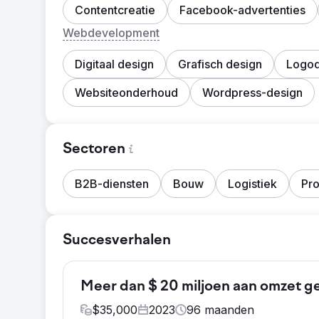
Contentcreatie
Facebook-advertenties
Webdevelopment
Digitaal design
Grafisch design
Logod
Websiteonderhoud
Wordpress-design
Sectoren
B2B-diensten
Bouw
Logistiek
Pro
Succesverhalen
Meer dan $ 20 miljoen aan omzet 
$
35,000
2023
96
maanden