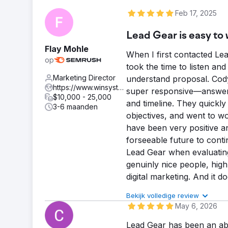
Feb 17, 2025
Lead Gear is easy to 
Flay Mohle
When I first contacted Le
op
took the time to listen a
Marketing Director
understand proposal. Cody
https://www.winsystems.com
super responsive—answeri
$10,000 - 25,000
and timeline. They quickly
3-6 maanden
objectives, and went to wo
have been very positive a
forseeable future to cont
Lead Gear when evaluating
genuinly nice people, hig
digital marketing. And it d
Bekijk volledige review
Kwaliteit van 
May 6, 2026
Communicati
Tijdige leveri
Lead Gear has been an abs