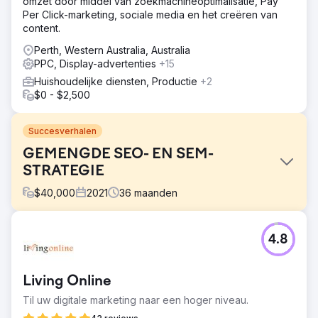
omzet door middel van zoekmachineoptimalisatie, Pay
Per Click-marketing, sociale media en het creëren van
content.
Perth, Western Australia, Australia
PPC, Display-advertenties
+15
Huishoudelijke diensten, Productie
+2
$0 - $2,500
Succesverhalen
GEMENGDE SEO- EN SEM-
STRATEGIE
$
40,000
2021
36
maanden
Uitdaging
4.8
Verhoog de omzet van Komerco en versterk hun
merkmissie om de toonaangevende leverancier van
materialen voor de Australische bouwsector te worden.
Living Online
Oplossing
Til uw digitale marketing naar een hoger niveau.
Soup werkte nauw samen met de klant om prioritaire