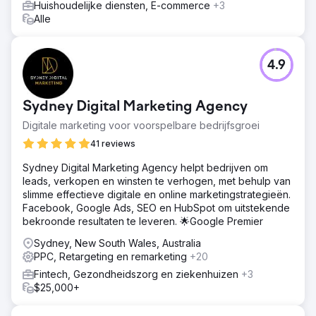
van 1,6x naar 7,2x. De maandelijkse inkomsten uit betaald
Huishoudelijke diensten, E-commerce
+3
zoeken stegen met 280%, terwijl de kosten per acquisitie
Alle
werden gehalveerd. Meer dan 30% van de aankopen
kwam van nieuwe klanten die het merk via advertenties
ontdekten.
4.9
Naar bureaupagina
Sydney Digital Marketing Agency
Digitale marketing voor voorspelbare bedrijfsgroei
41 reviews
Sydney Digital Marketing Agency helpt bedrijven om
leads, verkopen en winsten te verhogen, met behulp van
slimme effectieve digitale en online marketingstrategieën.
Facebook, Google Ads, SEO en HubSpot om uitstekende
bekroonde resultaten te leveren. 🌟Google Premier
Sydney, New South Wales, Australia
PPC, Retargeting en remarketing
+20
Fintech, Gezondheidszorg en ziekenhuizen
+3
$25,000+