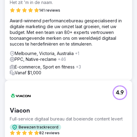
Het zit 'm in de naam.
Oplossing
Onze oplossing voor MNF was om een nieuwe e-
141 reviews
commercewebsite te bouwen en deze te optimaliseren
Award-winnend performancebureau gespecialiseerd in
voor zoekmachines met als doel de online aanwezigheid
digitale marketing die uw omzet laat groeien, niet uw
en zichtbaarheid van MNF te vergroten. We hebben ook
budget. Met een team van 80+ experts vertrouwen
een doorlopend digitaal marketingplan opgesteld om de
toonaangevende merken ons om wereldwijd digitaal
naamsbekendheid, merkloyaliteit, verkeer en conversies
succes te herdefiniëren en te stimuleren.
(verkoop) via de website te vergroten.
Melbourne, Victoria, Australia
+1
Resultaat
PPC, Native-reclame
+46
Een nieuw gebouwde professionele e-commercewebsite
heeft hun online verkopen en aanvragen bij MNF4x4 een
E-commerce, Sport en fitness
+3
boost gegeven, en daarnaast ook nieuw verkeer naar de
Vanaf $1,000
website getrokken. Hun online aanwezigheid is ook
vergroot als resultaat van het optimaliseren van de
website voor zoekmachines en een doorlopende SEO en
4.9
Google Ads.
Naar bureaupagina
Viacon
Full-service digitaal bureau dat boeiende content levert
Bewezen trackrecord
82 reviews