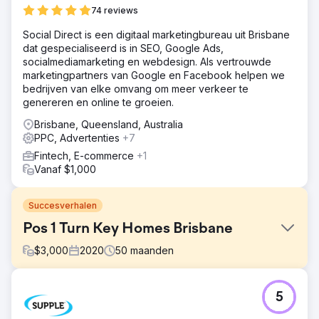
74 reviews
Social Direct is een digitaal marketingbureau uit Brisbane
dat gespecialiseerd is in SEO, Google Ads,
socialmediamarketing en webdesign. Als vertrouwde
marketingpartners van Google en Facebook helpen we
bedrijven van elke omvang om meer verkeer te
genereren en online te groeien.
Brisbane, Queensland, Australia
PPC, Advertenties
+7
Fintech, E-commerce
+1
Vanaf $1,000
Succesverhalen
Pos 1 Turn Key Homes Brisbane
$
3,000
2020
50
maanden
Uitdaging
5
De klant kwam naar EDGE in de hoop een partner te
vinden die hun servicekwaliteit weerspiegelde. Omdat de