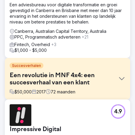
Een adviesbureau voor digitale transformatie en groei
gevestigd in Canberra en Brisbane met meer dan 10 jaar
ervaring in het ondersteunen van klanten op landelijk
niveau om betere prestaties te behalen.
Canberra, Australian Capital Territory, Australia
PPC, Programmatisch adverteren
+21
Fintech, Overheid
+3
$1,000 - $5,000
Succesverhalen
Een revolutie in MNF 4x4: een
succesverhaal van een klant
$
50,000
2017
72
maanden
Uitdaging
4.9
MNF 4x4, in Burleigh Heads, Australië, is gespecialiseerd
in 4x4 Ute-trays en accessoires. Hun verouderde
website miste optimalisatie en een digitale
Impressive Digital
marketingstrategie vóór de tussenkomst van VMA.