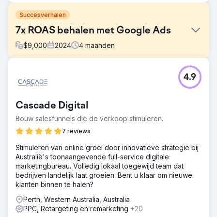
Succesverhalen
7x ROAS behalen met Google Ads
$
9,000
2024
4
maanden
Uitdaging
4.9
Een modeboetiek had intern betaalde advertenties
gelanceerd, maar kampte met lage conversieratio's en
onrendabele uitgaven. Hun productfeed was slecht
Cascade Digital
gestructureerd en campagnes waren niet
gesegmenteerd op doelgroep of productcategorie.
Bouw salesfunnels die de verkoop stimuleren.
Oplossing
7 reviews
We hebben het Google Ads-account helemaal opnieuw
Stimuleren van online groei door innovatieve strategie bij
opgebouwd: nieuwe Pmax-shoppingcampagnes,
Australië's toonaangevende full-service digitale
merkgerichte zoekadvertenties en remarketinglijsten zijn
marketingbureau. Volledig lokaal toegewijd team dat
geïmplementeerd. We hebben ook de producttitels en -
bedrijven landelijk laat groeien. Bent u klaar om nieuwe
beschrijvingen in hun feed geoptimaliseerd en GA4
klanten binnen te halen?
gekoppeld voor betere conversietracking.
Perth, Western Australia, Australia
Resultaat
PPC, Retargeting en remarketing
+20
Het rendement op advertentie-uitgaven (ROAS) steeg