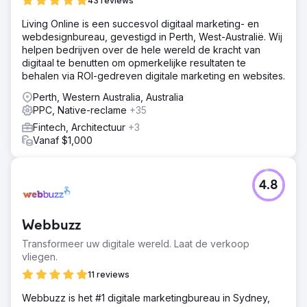
producten te identificeren die op SERP's en Shopping
43 reviews
moesten worden weergegeven om hun mediabudget te
Living Online is een succesvol digitaal marketing- en
maximaliseren. Soup voegde op maat gemaakte
webdesignbureau, gevestigd in Perth, West-Australië. Wij
doelgroepsegmenten toe om klanten in de markt te
helpen bedrijven over de hele wereld de kracht van
vinden en testte Search- en Shopping-campagnes om de
digitaal te benutten om opmerkelijke resultaten te
perfecte match te vinden.
behalen via ROI-gedreven digitale marketing en websites.
Resultaat
Perth, Western Australia, Australia
+106% GEBRUIKERS JAAR-OP-JAAR +7.106% ONLINE
PPC, Native-reclame
+35
OMZET JAAR-OP-JAAR +98% CONVERSIEPERCENTAGE
JAAR-OP-JAAR
Fintech, Architectuur
+3
Vanaf $1,000
Naar bureaupagina
4.8
Webbuzz
Transformeer uw digitale wereld. Laat de verkoop
vliegen.
11 reviews
Webbuzz is het #1 digitale marketingbureau in Sydney,