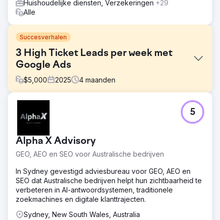
Huishoudelijke diensten, Verzekeringen
+29
Alle
Succesverhalen
3 High Ticket Leads per week met
Google Ads
$
5,000
2025
4
maanden
Uitdaging
5
"Digitale marketing werkt gewoon niet in deze branche."
Dat was wat deze klant bij elk evenement te horen kreeg,
en tot ze met ons samenwerkten, was dat hun ervaring.
Alpha X Advisory
Een beter begrip van wat een nichemarkt is, stelde ons
niet alleen in staat om effectievere copy- en
GEO, AEO en SEO voor Australische bedrijven
zoekwoordstrategieën te ontwikkelen, maar ook om een
alternatieve budgetstrategie te proberen die ons
In Sydney gevestigd adviesbureau voor GEO, AEO en
marktleider maakte.
SEO dat Australische bedrijven helpt hun zichtbaarheid te
verbeteren in AI-antwoordsystemen, traditionele
Oplossing
zoekmachines en digitale klanttrajecten.
We hebben de volledige digitale suite voor deze klant
verzorgd, maar het was hoogseizoen toen we ze aan
Sydney, New South Wales, Australia