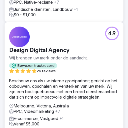
boord haalden en nu leads wilden genereren. We
PPC, Native-reclame
+7
gooiden het hele draaiboek van hun vorige bureaus
Juridische diensten, Landbouw
+1
overboord en gingen meteen aan de slag met een
$0 - $1,000
dodelijk effectieve landingspagina, waar je geen nee
tegen kon zeggen. Binnen twee weken was die live en
vanaf het moment dat we de advertenties live zetten,
4.9
kregen we elke dag een lead.
Resultaat
"We moeten de advertenties even pauzeren, we hebben
Design Digital Agency
te veel leads om te bedienen." Het beste slechte nieuws
Wij brengen uw merk onder de aandacht.
dat we als bureau konden verwachten. We zijn in deze
periode nog steeds bezig met het opbouwen van hun
Bewezen trackrecord
SEO, zodat we hun dagelijkse uitgaven kunnen verlagen
26 reviews
wanneer ze weer live kunnen gaan.
Beschouw ons als uw interne groeipartner; gericht op het
opbouwen, opschalen en versterken van uw merk. Wij
Naar bureaupagina
zijn een boutiquebureau met een breed dienstenaanbod
dat zich richt op impactvolle digitale strategieën.
Melbourne, Victoria, Australia
PPC, Videomarketing
+7
E-commerce, Vastgoed
+1
Vanaf $5,000