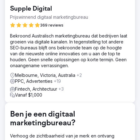
"wow"-factor ontbrak, lieten de resultaten van hun vorige
Supple Digital
leverancier ruimte voor groei. Ze hadden een bureau
nodig dat net dat stapje extra voor hen zou zetten.
Prijswinnend digitaal marketingbureau
Zonder toegang tot historische gegevens en accounts,
369 reviews
moest de klant vertrouwen op de branchekennis van
EDGE. Onze taak was om de barrières die het behalen
Bekroond Australisch marketingbureau dat bedrijven laat
van resultaten in de weg stonden, weg te nemen en te
groeien via digitale kanalen. In tegenstelling tot andere
werken aan het binnenhalen van minimaal 13 nieuwe
SEO-bureaus blijft ons bekroonde team op de hoogte
woningcontracten per maand.
van de nieuwste online innovaties om u aan de top te
houden. Geen snelle oplossingen op korte termijn. Geen
Oplossing
onaangename verrassingen.
Om branding en naamsbekendheid te vergroten,
ontwikkelden we een omnichannelstrategie op basis van
Melbourne, Victoria, Australia
+2
onze branche-ervaring die aan de eisen voor
PPC, Advertenties
+19
leadvolume en conversie zou voldoen. Zodra de
Fintech, Architectuur
+3
campagne op gang kwam, heeft de klant maandelijks 15
Vanaf $1,000
tot 20 nieuwe woningcontracten binnengehaald.
Resultaat
79% toename in websiteverkeer 700% toename in leads
Ben je een digitaal
via sociale media Pos 1 Turn Key Homes Brisbane 220%
marketingbureau?
toename in leads via Google Ads
Verhoog de zichtbaarheid van je merk en ontvang
Naar bureaupagina