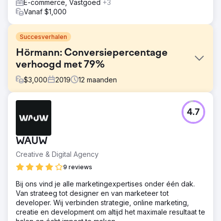
E-commerce, Vastgoed
+3
Vanaf $1,000
Succesverhalen
Hörmann: Conversiepercentage
verhoogd met 79%
$
3,000
2019
12
maanden
Uitdaging
4.7
Als onderdeel van een veranderingsproces moeten
marketing- en verkoopkanalen digitaler worden. In het
verleden werd hiervoor het zoekgebied gebruikt, maar
WAUW
er ontbrak een holistische strategie om de gebruiker
volledig te ondersteunen op vaak langere klantreizen.
Creative & Digital Agency
Oplossing
9 reviews
Nadat de campagnes waren onderverdeeld in B2B en
Bij ons vind je alle marketingexpertises onder één dak.
B2C, werden eerst de zoekwoorden herzien en de
Van strateeg tot designer en van marketeer tot
advertenties geanalyseerd. Met nieuwe advertenties en
developer. Wij verbinden strategie, online marketing,
een volledig herziene biedstrategie is nu het hele
creatie en development om altijd het maximale resultaat te
klanttraject afgedekt met als doel verschillende