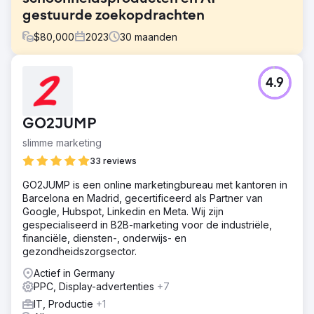
gestuurde zoekopdrachten
$
80,000
2023
30
maanden
Uitdaging
4.9
SINS moest doorbreken in een van de meest
concurrerende markten voor cosmetica en persoonlijke
verzorging in Duitsland – een markt die gedomineerd
GO2JUMP
wordt door gevestigde nationale retailreuzen. Hun
organische zichtbaarheid was zeer beperkt, Google Ads
slimme marketing
was ondergeoptimaliseerd zonder merkbescherming en
33 reviews
ze waren niet aanwezig op AI-gestuurde zoekplatformen.
Bovendien wilde SINS uitbreiden buiten de landsgrenzen,
GO2JUMP is een online marketingbureau met kantoren in
wat een internationale groeistrategie vereiste voor zowel
Barcelona en Madrid, gecertificeerd als Partner van
betaalde als organische zoekkanalen.
Google, Hubspot, Linkedin en Meta. Wij zijn
gespecialiseerd in B2B-marketing voor de industriële,
Oplossing
financiële, diensten-, onderwijs- en
Kleosa implementeerde een complete digitale strategie:
gezondheidszorgsector.
volledige on-page SEO voor alle hoofdpagina's en
ondersteunende pagina's, Google Ads-campagnes met
Actief in Germany
gerichte merkbescherming en een hoogwaardig
PPC, Display-advertenties
+7
programma voor redactionele content. We bouwden een
IT, Productie
+1
thematisch autoriteitskader dat zowel transactionele als