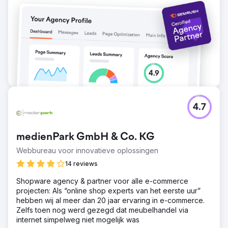
de praktijk. Nieuwe trefwoorden 55 We hebben 55
nieuwe trefwoorden voor de praktijk zien verschijnen en
een toename van het organische verkeer met 11,5%. 23
Foldervragen In totaal werden 23 foldervragen
geregistreerd.
Naar bureaupagina
4.7
medienPark GmbH & Co. KG
Webbureau voor innovatieve oplossingen
14 reviews
Shopware agency & partner voor alle e-commerce
projecten: Als “online shop experts van het eerste uur”
hebben wij al meer dan 20 jaar ervaring in e-commerce.
Zelfs toen nog werd gezegd dat meubelhandel via
internet simpelweg niet mogelijk was