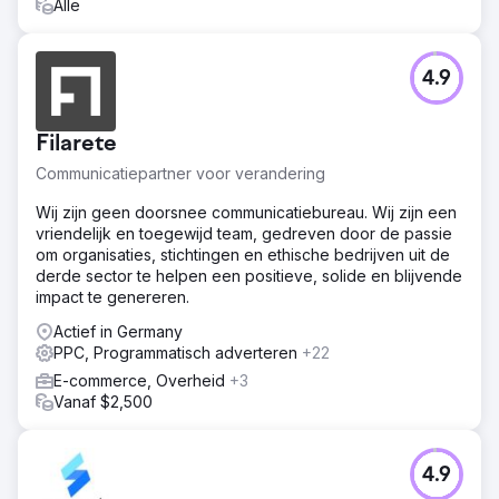
Alle
informatieve intenties omvat, waarmee we SINS
positioneerden als een betrouwbare bron in door AI
gegenereerde zoekresultaten (GEO).
4.9
Resultaat
SINS staat nu op nummer 1 voor hun meest concurrerende
zoekwoorden en overtreft daarmee grote nationale
Filarete
winkelketens. Google Search Console bevestigt meer
dan 200.000 impressies, uitsluitend gegenereerd door
Communicatiepartner voor verandering
content – zowel via artikelen als via pagina's met veel
Wij zijn geen doorsnee communicatiebureau. Wij zijn een
advertenties. Google Ads is succesvol opgeschaald met
vriendelijk en toegewijd team, gedreven door de passie
een sterke ROAS-groei en het merk is volledig
om organisaties, stichtingen en ethische bedrijven uit de
beschermd. SINS wordt nu consistent geciteerd door
derde sector te helpen een positieve, solide en blijvende
toonaangevende LLM's en heeft volledige zichtbaarheid
impact te genereren.
in zoekresultaten via AI bereikt.
Actief in Germany
PPC, Programmatisch adverteren
Naar bureaupagina
+22
E-commerce, Overheid
+3
Vanaf $2,500
4.9