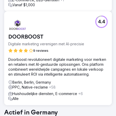
 Verbeterde organische conversies/boekingen met
Vanaf $1,000
meer dan 1.110% (conversies verhoogd van 6 naar 73)
per maand  Organisch verkeer verbeterd van 482 naar
2.197 (dat is meer dan 350%) per maand  Van de 25
4.4
doelzoekwoorden begonnen 22 zoekwoorden op de
eerste pagina van Google te verschijnen
DOORBOOST
Naar bureaupagina
Digitale marketing verenigen met AI-precisie
9 reviews
Doorboost revolutioneert digitale marketing voor merken
en retailers met AI-gestuurde oplossingen. Ons platform
combineert wereldwijde campagnes en lokale verkoop
en stimuleert ROI via intelligente automatisering.
Berlin, Berlin, Germany
PPC, Native-reclame
+58
Huishoudelijke diensten, E-commerce
+6
Alle
Actief in Germany