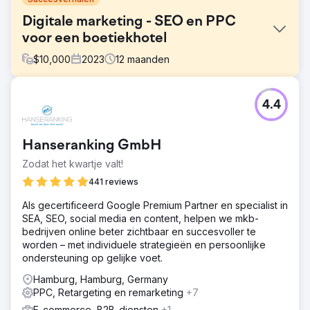
Digitale marketing - SEO en PPC
voor een boetiekhotel
$
10,000
2023
12
maanden
Uitdaging
4.4
Channers On Norfolk is een prachtig boutique
accommodatie-eigendom op Norfolk Island. Ze waren op
zoek naar digitale marketingoplossingen om hun
Hanseranking GmbH
merkbekendheid te ontwikkelen, organisch verkeer te
vergroten, trefwoordranglijsten te verbeteren en
Zodat het kwartje valt!
leads/boekingen voor hun bedrijf te verhogen.
441 reviews
Oplossing
Als gecertificeerd Google Premium Partner en specialist in
We hebben diepgaand Keyword Research uitgevoerd en
SEA, SEO, social media en content, helpen we mkb-
25 keywords (met Navigational search intent)
bedrijven online beter zichtbaar en succesvoller te
geïdentificeerd waarop ze zich moeten richten om hun
worden – met individuele strategieën en persoonlijke
organische verkeer te vergroten, gevolgd door
ondersteuning op gelijke voet.
boekingen. Met behulp van hun doelkeywords hebben
we de website geoptimaliseerd en belangrijke
Hamburg, Hamburg, Germany
onderliggende problemen opgelost.
PPC, Retargeting en remarketing
+7
Resultaat
E-commerce, B2B-diensten
+1