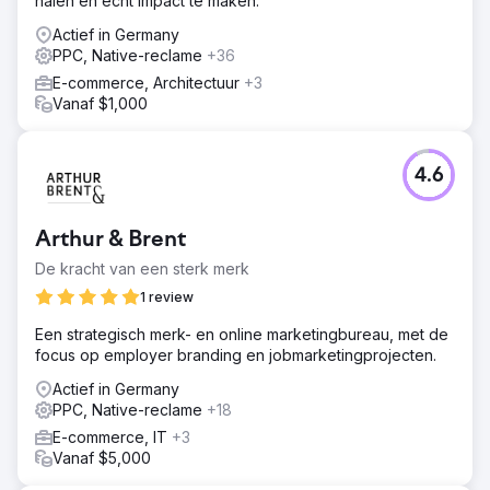
halen en écht impact te maken.
interesses beter aan te spreken
Actief in Germany
Resultaat
PPC, Native-reclame
+36
Met behulp van doelgroepspecifieke targeting was het
mogelijk aanzienlijk meer marktpotentieel aan te boren
E-commerce, Architectuur
+3
zonder het budget significant te verhogen. Vanwege de
Vanaf $1,000
uitstekende resultaten werd de campagne bekroond met
de gerenommeerde SEMY search marketing award van
SMX München.
4.6
Naar bureaupagina
Arthur & Brent
De kracht van een sterk merk
1 review
Een strategisch merk- en online marketingbureau, met de
focus op employer branding en jobmarketingprojecten.
Actief in Germany
PPC, Native-reclame
+18
E-commerce, IT
+3
Vanaf $5,000