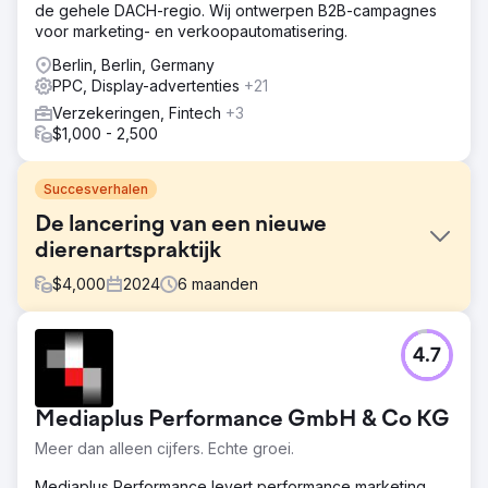
de gehele DACH-regio. Wij ontwerpen B2B-campagnes
voor marketing- en verkoopautomatisering.
Berlin, Berlin, Germany
PPC, Display-advertenties
+21
Verzekeringen, Fintech
+3
$1,000 - 2,500
Succesverhalen
De lancering van een nieuwe
dierenartspraktijk
$
4,000
2024
6
maanden
Uitdaging
4.7
The Mewes Vets is een gevestigde onafhankelijke,
prijswinnende dierenarts gevestigd in Haywards Heath en
Rottingdean, die de lokale gemeenschap bedient die
Mediaplus Performance GmbH & Co KG
zich inzet om huisdieren de best mogelijke zorg te
bieden. Ze benaderden ons om te helpen bij het lanceren
Meer dan alleen cijfers. Echte groei.
van een nieuwe praktijk in Peacehaven. We hebben een
volledige audit uitgevoerd van hun digitale media en
Mediaplus Performance levert performance marketing