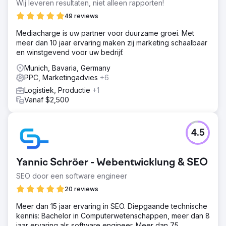
gegenereerde leads 88 leads zijn gegenereerd in de
Wij leveren resultaten, niet alleen rapporten!
afgelopen 3 maanden met behulp van PPC. £ 19,58 ROAS
49 reviews
PPC genereert een CPA (kosten per acquisitie) op ROAS
(rendement op advertentie-uitgaven) van £ 19,58
Mediacharge is uw partner voor duurzame groei. Met
(gemiddelde afgelopen drie maanden nov., dec., jan.
meer dan 10 jaar ervaring maken zij marketing schaalbaar
2024). Stijging van 27% Stijging van organisch verkeer
en winstgevend voor uw bedrijf.
met 27% door SEO-strategie.
Munich, Bavaria, Germany
PPC, Marketingadvies
+6
Naar bureaupagina
Logistiek, Productie
+1
Vanaf $2,500
4.5
Yannic Schröer - Webentwicklung & SEO
SEO door een software engineer
20 reviews
Meer dan 15 jaar ervaring in SEO. Diepgaande technische
kennis: Bachelor in Computerwetenschappen, meer dan 8
jaar ervaring als software engineer. Meer dan 75