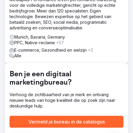
hebben gekeken naar traditionele promotiemethoden om
voor de volledige marketingtrechter, gericht op echte
de praktijk te lanceren.
bedrijfsgroei. Meer dan 120 specialisten. Eigen
technologie. Bewezen expertise op het gebied van
Oplossing
betaald zoeken, SEO, social media, programmatic
We hebben een volledige SEO (Search Engine
advertising en conversieoptimalisatie.
Optimization) audit van de website uitgevoerd en een
schema van werkzaamheden geïmplementeerd,
Munich, Bavaria, Germany
waaronder het maken van nieuwe SERP's rich snippets
PPC, Native-reclame
+57
voor doelgroepen om mee te interacteren, het
E-commerce, Gezondheid en welzijn
+3
hergebruiken van bestaande content met relevante
Alle
trefwoorden en het nastreven van een actieve backlink
outreach-strategie. De volgende stappen waren het
creëren van een lead funnel voor de nieuwe praktijk en
Ben je een digitaal
het kapitaliseren op digitale zoektermen voor PPC (Pay
Per Click)-advertenties met behulp van Google. We
marketingbureau?
hebben een combinatie van rich text en display-
advertenties geïmplementeerd.
Verhoog de zichtbaarheid van je merk en ontvang
nieuwe leads van hoge kwaliteit die op zoek zijn naar
Resultaat
deskundige hulp.
67 conversies - nieuwe klanten We genereerden 67
conversies of nieuwe klanten voor de praktijk met een
CTR (Click Through Rate) van 3,1%. 157
Vermeld je bureau in de catalogus
telefoongesprekken We bereikten 157
telefoongesprekken via de campagne rechtstreeks naar