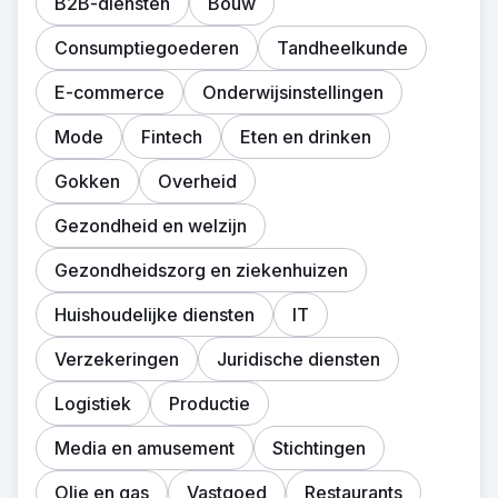
B2B-diensten
Bouw
Consumptiegoederen
Tandheelkunde
E-commerce
Onderwijsinstellingen
Mode
Fintech
Eten en drinken
Gokken
Overheid
Gezondheid en welzijn
Gezondheidszorg en ziekenhuizen
Huishoudelijke diensten
IT
Verzekeringen
Juridische diensten
Logistiek
Productie
Media en amusement
Stichtingen
Olie en gas
Vastgoed
Restaurants