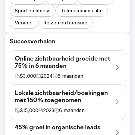
Sport en fitness
Telecommunicatie
Vervoer
Reizen en toerisme
Succesverhalen
Online zichtbaarheid groeide met
75% in 6 maanden
$
3,000
2024
6
maanden
Uitdaging
Lokale zichtbaarheid/boekingen
YourPad, een vakantieverhuurbedrijf in
met 150% toegenomen
Charleston, SC, stond voor de uitdaging om
zijn online zichtbaarheid te vergroten en
$
15,000
2023
6
maanden
boekingen te stimuleren in een competitieve
Uitdaging
markt. Het primaire doel was om hun
45% groei in organische leads
Charleston Event Rentals wilde zijn online
digitale aanwezigheid te verbeteren door