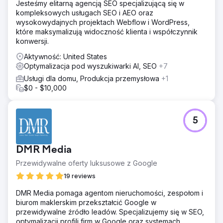
Jesteśmy elitarną agencją SEO specjalizującą się w
kompleksowych usługach SEO i AEO oraz
wysokowydajnych projektach Webflow i WordPress,
które maksymalizują widoczność klienta i współczynnik
konwersji.
Aktywność: United States
Optymalizacja pod wyszukiwarki AI, SEO
+7
Usługi dla domu, Produkcja przemysłowa
+1
$0 - $10,000
5
DMR Media
Przewidywalne oferty luksusowe z Google
19 reviews
DMR Media pomaga agentom nieruchomości, zespołom i
biurom maklerskim przekształcić Google w
przewidywalne źródło leadów. Specjalizujemy się w SEO,
optymalizacji profili firm w Google oraz systemach