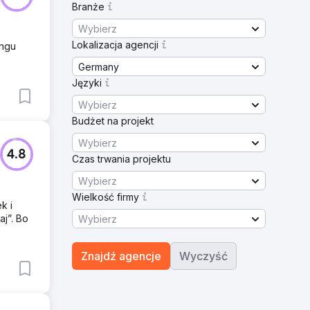
Branże
Wybierz
Lokalizacja agencji
ingu
Germany
Języki
Wybierz
Budżet na projekt
Wybierz
4.8
Czas trwania projektu
Wybierz
Wielkość firmy
k i
aj”. Bo
Wybierz
Znajdź agencje
Wyczyść