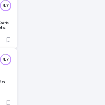
4.7
 Każda
lny.
4.7
lizę
ę