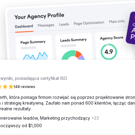
Pozycja na 1. stronie dla ponad 15 słów kluczowych związanych z
online” i „lekcje angielskiego GCSE online” Współczynnik konwersji
zy zapytań wzrosła z 4 do ponad 12 tygodniowo Współczynnik odrzu
rósł o 36% Pomogło to firmie w pozycjonowaniu na potrzeby skalowa
yniki, posiadająca certyfikat ISO
149 reviews
rth, która pomaga firmom rozwijać się poprzez projektowanie stro
 i strategię kreatywną. Zaufało nam ponad 600 klientów, łącząc dan
ealne rezultaty.
nerowanie leadów, Marketing przychodzący
+23
ocząwszy od $1,000