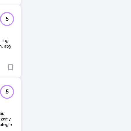
5
sługi
h, aby
5
niu
kszamy
ategie