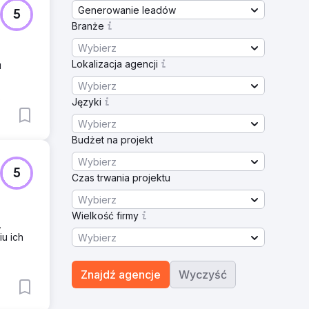
Generowanie leadów
5
Branże
Wybierz
Lokalizacja agencji
u
Wybierz
0
Języki
Wybierz
Budżet na projekt
Wybierz
5
Czas trwania projektu
Wybierz
Wielkość firmy
,
u ich
Wybierz
Znajdź agencje
Wyczyść