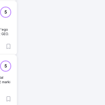
5
y'ego
z GEO.
5
al
ć marki