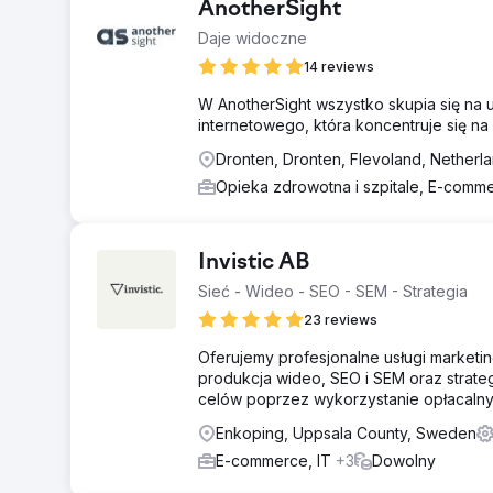
AnotherSight
Daje widoczne
14 reviews
W AnotherSight wszystko skupia się na
internetowego, która koncentruje się n
Dronten, Dronten, Flevoland, Netherl
Opieka zdrowotna i szpitale, E-com
Invistic AB
Sieć - Wideo - SEO - SEM - Strategia
23 reviews
Oferujemy profesjonalne usługi marketin
produkcja wideo, SEO i SEM oraz strate
celów poprzez wykorzystanie opłacalny
Enkoping, Uppsala County, Sweden
E-commerce, IT
+3
Dowolny