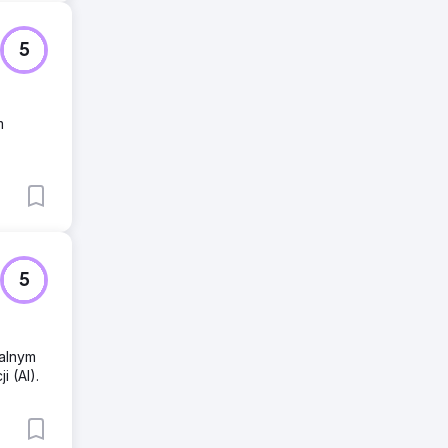
5
m
5
kalnym
 (AI).