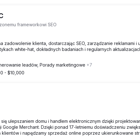
LC
wdzonemu frameworkowi SEO
na zadowolenie klienta, dostarczając SEO, zarządzanie reklamami i u
ktykach white-hat, dokładnych badaniach i regularnych aktualizacjac
nerowanie leadów, Porady marketingowe
+7
00 - $10,000
 się ulepszaniem domu i handlem elektronicznym dzięki projektowa
acji Google Merchant. Dzięki ponad 17-letniemu doświadczeniu zwię
 klientów i napędzamy sprzedaż online poprzez ukierunkowane str