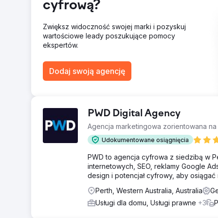
cyfrową?
+213% wzrost ruchu organicznego w ciągu 3 miesięcy 
konkretnymi przedmiotami, w tym „nauczyciel biologii 
dwukrotnie, a średnia liczba tygodniowych formular
Zwiększ widoczność swojej marki i pozyskuj
zmniejszył się o 28%, a średni czas trwania sesji wz
wartościowe leady poszukujące pomocy
regionalnego i krajowego w 2024 r.
ekspertów.
Przejdź do strony agencji
Dodaj swoją agencję
PWD Digital Agency
Agencja marketingowa zorientowana na w
Udokumentowane osiągnięcia
PWD to agencja cyfrowa z siedzibą w Pe
internetowych, SEO, reklamy Google Ads
design i potencjał cyfrowy, aby osiągać r
Perth, Western Australia, Australia
Ge
Usługi dla domu, Usługi prawne
+3
P