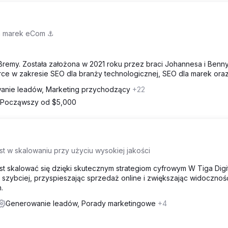
ch marek eCom ⚓️
emy. Została założona w 2021 roku przez braci Johannesa i Benn
e w zakresie SEO dla branży technologicznej, SEO dla marek ora
anie leadów, Marketing przychodzący
+22
Począwszy od $5,000
 w skalowaniu przy użyciu wysokiej jakości
 skalować się dzięki skutecznym strategiom cyfrowym W Tiga Digit
szybciej, przyspieszając sprzedaż online i zwiększając widocznoś
.
Generowanie leadów, Porady marketingowe
+4