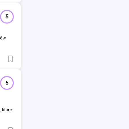
5
nów
5
, które