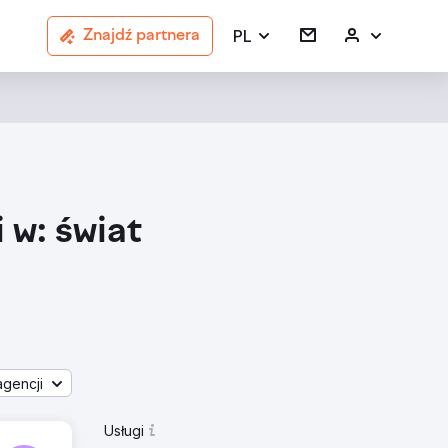
PL
Znajdź partnera
 w: świat
gencji
Usługi