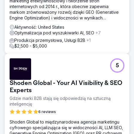
marketing efektywnościowy i tworzenie stron
internetowych od 2014 r., która obecnie zapewnia
markom zrównoważony rozwój dzięki GEO (Generative
Engine Optimization) i widoczności w wynikach
wyszukiwania dzięki sztucznej inteligencji (AI).
Aktywność: United States
Optymalizacja pod wyszukiwarki AI, SEO
+7
Produkcja przemysłowa, Usługi B2B
+1
$2,500 - $5,000
5
Shoden Global - Your AI Visibility & SEO
Experts
Gdzie marki B2B stają się odpowiedzią na sztuczną
inteligencję
6 reviews
Shoden Global to międzynarodowa agencja marketingu
cyfrowego specjalizująca się w widoczności AI, LLM SEO,
Generative Engine Optimization (GEO) oraz PR cyfrowym.