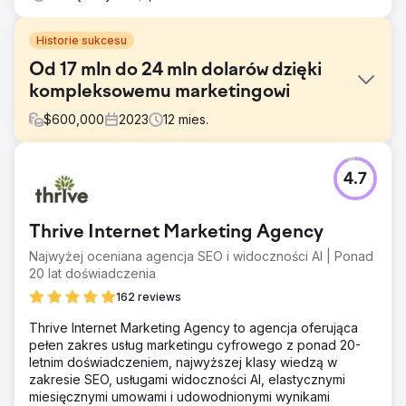
Historie sukcesu
Od 17 mln do 24 mln dolarów dzięki
kompleksowemu marketingowi
$
600,000
2023
12
mies.
Problem
4.7
Firma z solidną ofertą produktów zmagała się ze
skalowaniem swoich operacji, generując 17 mln USD
przychodów, ale borykając się z niskimi wskaźnikami
Thrive Internet Marketing Agency
sprzedaży i nieoptymalnym doświadczeniem klienta.
Firma musiała udoskonalić swoją strategię marketingową,
Najwyżej oceniana agencja SEO i widoczności AI | Ponad
poprawić zarządzanie leadami i zoptymalizować ścieżkę
20 lat doświadczenia
klienta, aby zwiększyć przychody i lepiej konkurować na
162 reviews
rynku. Wyzwaniem było zwiększenie sprzedaży,
zwiększenie wskaźnika sprzedaży i stworzenie bardziej
Thrive Internet Marketing Agency to agencja oferująca
satysfakcjonującego i spójnego doświadczenia klienta.
pełen zakres usług marketingu cyfrowego z ponad 20-
letnim doświadczeniem, najwyższej klasy wiedzą w
Rozwiązanie
zakresie SEO, usługami widoczności AI, elastycznymi
Przeprowadziliśmy kompleksowy przegląd strategii
miesięcznymi umowami i udowodnionymi wynikami
marketingu cyfrowego firmy, w tym optymalizację SEM i