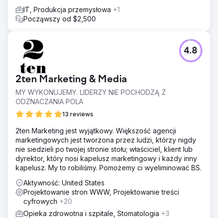
Nasza zindywidualizowana strategia zapewniła firmie
IT, Produkcja przemysłowa
+1
pierwsze miejsce w krajowych rankingach wyszukiwania
Począwszy od $2,500
kluczowych haseł, wyprzedzając nawet Amazon, Walmart
itp. Ten wzrost widoczności, w połączeniu z
udoskonalonymi działaniami PPC, zwiększył miesięczne
przychody o 30 tys. USD/mc.
4.8
Przejdź do strony agencji
2ten Marketing & Media
MY WYKONUJEMY. LIDERZY NIE POCHODZĄ Z
ODZNACZANIA POLA
13 reviews
2ten Marketing jest wyjątkowy. Większość agencji
marketingowych jest tworzona przez ludzi, którzy nigdy
nie siedzieli po twojej stronie stołu; właściciel, klient lub
dyrektor, który nosi kapelusz marketingowy i każdy inny
kapelusz. My to robiliśmy. Pomożemy ci wyeliminować BS.
Aktywność: United States
Projektowanie stron WWW, Projektowanie treści
cyfrowych
+20
Opieka zdrowotna i szpitale, Stomatologia
+3