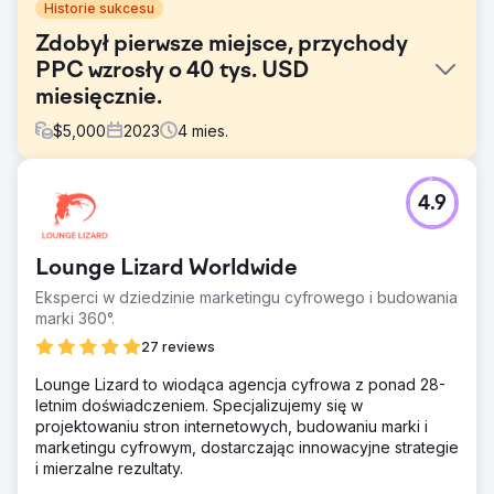
Historie sukcesu
Zdobył pierwsze miejsce, przychody
PPC wzrosły o 40 tys. USD
miesięcznie.
$
5,000
2023
4
mies.
Problem
4.9
Jeden z naszych klientów z branży zaawansowanych
technologii miał problemy z widocznością, lądując na
drugiej i trzeciej stronie Google, a kampanie PPC
Lounge Lizard Worldwide
przyniosły sprzedaż o wartości prawie 0 USD. Ich
obecność cyfrowa była niewystarczająca, aby skutecznie
Eksperci w dziedzinie marketingu cyfrowego i budowania
konkurować w swojej branży.
marki 360°.
Rozwiązanie
27 reviews
Wdrożyliśmy kompleksową strategię SEO, zwiększając ich
Lounge Lizard to wiodąca agencja cyfrowa z ponad 28-
obecność w Internecie za pomocą artykułów na blogach,
letnim doświadczeniem. Specjalizujemy się w
linków zwrotnych i optymalizacji treści. Aktualizacje stron
projektowaniu stron internetowych, budowaniu marki i
internetowych, formularzy kontaktowych, stron
marketingu cyfrowym, dostarczając innowacyjne strategie
docelowych, metatagów i struktur adresów URL były
i mierzalne rezultaty.
integralną częścią. Jednocześnie przebudowaliśmy ich
kampanie i reklamy PPC.