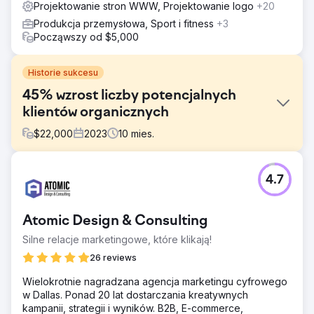
Projektowanie stron WWW, Projektowanie logo
+20
Produkcja przemysłowa, Sport i fitness
+3
Począwszy od $5,000
Historie sukcesu
45% wzrost liczby potencjalnych
klientów organicznych
$
22,000
2023
10
mies.
Problem
4.7
Celem United National Healthcare było zwiększenie
obecności w Internecie i zaangażowanie pacjentów.
Celem było zwiększenie ruchu organicznego w ich
Atomic Design & Consulting
witrynie i zapewnienie potencjalnym pacjentom cennych
treści dotyczących powszechnych problemów i usług
Silne relacje marketingowe, które klikają!
związanych z opieką zdrowotną.
26 reviews
Rozwiązanie
Wielokrotnie nagradzana agencja marketingu cyfrowego
SearchX wdrożyło kompleksową strategię SEO,
w Dallas. Ponad 20 lat dostarczania kreatywnych
koncentrując się na badaniu słów kluczowych i tworzeniu
kampanii, strategii i wyników. B2B, E-commerce,
wysokiej jakości blogów. Stworzyliśmy angażujące,