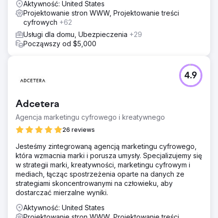
Aktywność: United States
Projektowanie stron WWW, Projektowanie treści
Wyniki
cyfrowych
+62
Dzięki naszym wysiłkom firma znalazła się na pierwszym
miejscu w Google pod względem najważniejszych
Usługi dla domu, Ubezpieczenia
+29
kluczowych haseł, wyprzedzając liderów branży.
Począwszy od $5,000
Sprzedaż PPC wzrosła z praktycznie 0 USD do ponad 40
000 USD miesięcznie, co oznacza znaczną zmianę w
skuteczności marketingu cyfrowego i generowaniu
4.9
przychodów.
Przejdź do strony agencji
Adcetera
Agencja marketingu cyfrowego i kreatywnego
26 reviews
Jesteśmy zintegrowaną agencją marketingu cyfrowego,
która wzmacnia marki i porusza umysły. Specjalizujemy się
w strategii marki, kreatywności, marketingu cyfrowym i
mediach, łącząc spostrzeżenia oparte na danych ze
strategiami skoncentrowanymi na człowieku, aby
dostarczać mierzalne wyniki.
Aktywność: United States
Projektowanie stron WWW, Projektowanie treści