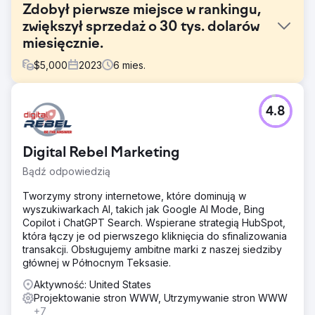
Zdobył pierwsze miejsce w rankingu,
zwiększył sprzedaż o 30 tys. dolarów
miesięcznie.
$
5,000
2023
6
mies.
Problem
4.8
Jeden z naszych klientów sportowych stanął w obliczu
ostrej konkurencji w branży fitness, starając się wyróżnić
swoimi popularnymi produktami. Pomimo produktów
Digital Rebel Marketing
wysokiej jakości, ich obecność cyfrowa traciła na
znaczeniu w porównaniu z czołowymi rywalami w branży i
Bądź odpowiedzią
takimi platformami rynkowymi, jak Amazon i Walmart.
Tworzymy strony internetowe, które dominują w
Rozwiązanie
wyszukiwarkach AI, takich jak Google AI Mode, Bing
Opracowaliśmy agresywną strategię SEO i marketingu
Copilot i ChatGPT Search. Wspierane strategią HubSpot,
cyfrowego, obejmującą przeprojektowaną stronę główną,
która łączy je od pierwszego kliknięcia do sfinalizowania
ukierunkowaną treść bloga, strategiczne linki zwrotne,
transakcji. Obsługujemy ambitne marki z naszej siedziby
infografiki, metatagi i struktury adresów URL. Usprawniony
głównej w Północnym Teksasie.
proces realizacji transakcji w Shopify. Kampanie PPC
zostały zoptymalizowane pod kątem wyższych konwersji.
Aktywność: United States
Projektowanie stron WWW, Utrzymywanie stron WWW
Wyniki
+7