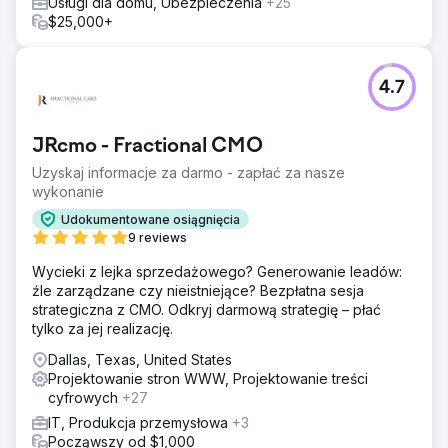
Usługi dla domu, Ubezpieczenia
+25
$25,000+
4.7
JRcmo - Fractional CMO
Uzyskaj informacje za darmo - zapłać za nasze
wykonanie
Udokumentowane osiągnięcia
9 reviews
Wycieki z lejka sprzedażowego? Generowanie leadów:
źle zarządzane czy nieistniejące? Bezpłatna sesja
strategiczna z CMO. Odkryj darmową strategię – płać
tylko za jej realizację.
Dallas, Texas, United States
Projektowanie stron WWW, Projektowanie treści
cyfrowych
+27
IT, Produkcja przemysłowa
+3
Począwszy od $1,000