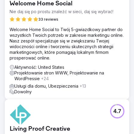
współczynnika konwersji w formularzach rezerwacji,
Welcome Home Social
zintegrowaliśmy pozyskiwanie leadów z CRM i
Nie daj się po prostu znaleźć w sieci, daj się wybrać!
stworzyliśmy panele atrybucji.
33 reviews
Wyniki
W ciągu 7 miesięcy marka przeszła ze 100% płatnych
Welcome Home Social to Twój 5-gwiazdkowy partner do
akwizycji do 70% rezerwacji organicznych dzięki SEO i
wszystkich Twoich potrzeb w zakresie marketingu online.
marketingowi treści. Strony docelowe SEO zajęły
Nasz zespół specjalizuje się w zwiększaniu Twojej
pierwsze miejsce w wynikach wyszukiwania Google dla
widoczności online i tworzeniu skutecznych strategii
słów kluczowych o wysokiej intencji, ruch organiczny
marketingowych, które pomagają lokalnym firmom
wzrósł ponad ośmiokrotnie, a reklamy na Instagramie
prosperować online.
wygenerowały tysiące zapytań kwalifikowanych.
Aktywność: United States
Przychody z rezerwacji bezpośrednich przekroczyły 150
Projektowanie stron WWW, Projektowanie na
000 USD, koszt pozyskania spadł o 58%, a zwrot z
WordPressie
+24
nakładów na reklamę wzrósł z 1,9x do 4,6x. Firma
obecnie rozwija się głównie dzięki SEO i mediom
Usługi dla domu, Ubezpieczenia
+13
społecznościowym.
Dowolny
Przejdź do strony agencji
4.7
Living Proof Creative