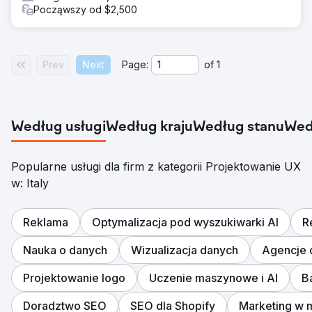
Począwszy od $2,500
Prev
Next
Page:
of
1
Według usługi
Według kraju
Według stanu
Wed
Popularne usługi dla firm z kategorii Projektowanie UX
w: Italy
Reklama
Optymalizacja pod wyszukiwarki AI
R
Nauka o danych
Wizualizacja danych
Agencje 
Projektowanie logo
Uczenie maszynowe i AI
B
Doradztwo SEO
SEO dla Shopify
Marketing w 