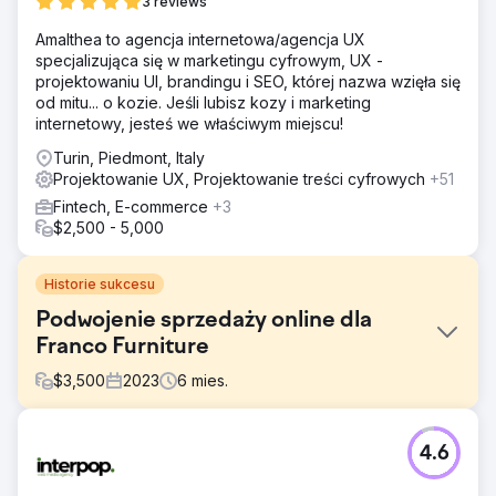
3 reviews
Amalthea to agencja internetowa/agencja UX
specjalizująca się w marketingu cyfrowym, UX -
projektowaniu UI, brandingu i SEO, której nazwa wzięła się
od mitu... o kozie. Jeśli lubisz kozy i marketing
internetowy, jesteś we właściwym miejscu!
Turin, Piedmont, Italy
Projektowanie UX, Projektowanie treści cyfrowych
+51
Fintech, E-commerce
+3
$2,500 - 5,000
Historie sukcesu
Podwojenie sprzedaży online dla
Franco Furniture
$
3,500
2023
6
mies.
Problem
4.6
Franco Fine Furniture, średniej wielkości producent mebli
na zamówienie, miał pięknie zaprojektowaną stronę