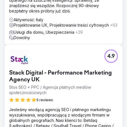
opartego na sztucznej inteligencji. Sprawimy, że
znajdziesz się wszędzie. Rozpocznij 90-dniowy
bezpłatny okres próbny już dziś.
Aktywność: Italy
Projektowanie UX, Projektowanie treści cyfrowych
+63
Usługi dla domu, Ubezpieczenia
+29
Dowolny
4.9
Stack Digital - Performance Marketing
Agency UK
Stos SEO + PPC / Agencja płatnych mediów
społecznościowych
5 reviews
Jesteśmy wiodącą agencją SEO i płatnego marketingu
wyszukiwania, współpracującą z wiodącymi firmami w
globalnych geografiach. Nasi klienci to: Betdaq
(Ladbrokes) / Betway / Southall Travel / Phone Casino /