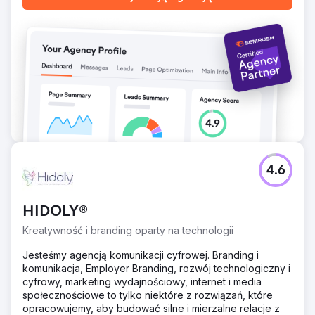
odnotowało 50% wzrost ruchu na stronie internetowej i
35% spadek liczby porzuconych koszyków. Co
najważniejsze, sprzedaż online podwoiła się, osiągając
100% wzrost przychodów z e-commerce. Połączenie
zoptymalizowanego projektu strony internetowej i
ukierunkowanego marketingu cyfrowego dało firmie
znaczny zwrot z inwestycji.
Przejdź do strony agencji
4.6
HIDOLY®
Kreatywność i branding oparty na technologii
Jesteśmy agencją komunikacji cyfrowej. Branding i
komunikacja, Employer Branding, rozwój technologiczny i
cyfrowy, marketing wydajnościowy, internet i media
społecznościowe to tylko niektóre z rozwiązań, które
opracowujemy, aby budować silne i mierzalne relacje z