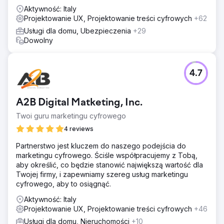
rozwiązań nastawionych na zwrot z inwestycji, w tym
Aktywność: Italy
narzędzi opartych na sztucznej inteligencji, które
Projektowanie UX, Projektowanie treści cyfrowych
+62
zapewniają rozwój gotowy na przyszłość.
Usługi dla domu, Ubezpieczenia
+29
Dowolny
4.7
A2B Digital Matketing, Inc.
Twoi guru marketingu cyfrowego
4 reviews
Partnerstwo jest kluczem do naszego podejścia do
marketingu cyfrowego. Ściśle współpracujemy z Tobą,
aby określić, co będzie stanowić największą wartość dla
Twojej firmy, i zapewniamy szereg usług marketingu
cyfrowego, aby to osiągnąć.
Aktywność: Italy
Projektowanie UX, Projektowanie treści cyfrowych
+46
Usługi dla domu, Nieruchomości
+10