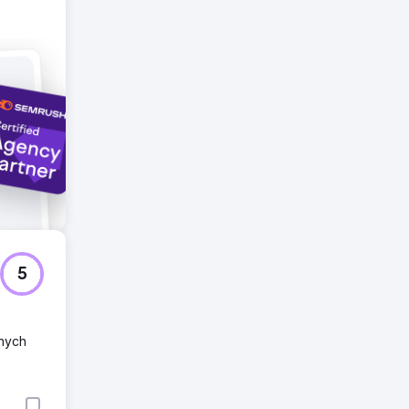
arów
5
jnych