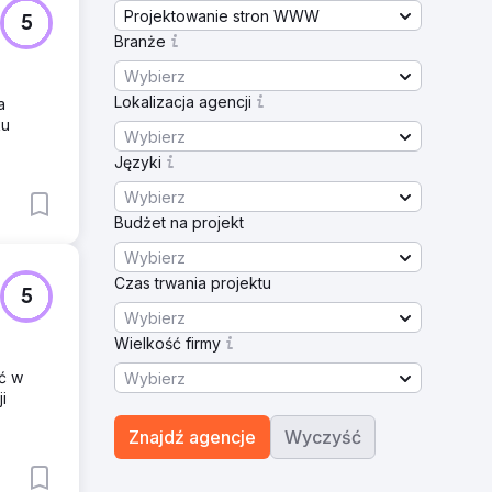
Projektowanie stron WWW
5
Branże
Wybierz
Lokalizacja agencji
a
ku
Wybierz
Języki
Wybierz
Budżet na projekt
Wybierz
Czas trwania projektu
5
Wybierz
Wielkość firmy
ść w
Wybierz
i
Znajdź agencje
Wyczyść