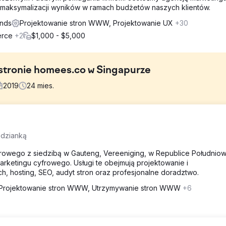
a maksymalizacji wyników w ramach budżetów naszych klientów.
ands
Projektowanie stron WWW, Projektowanie UX
+30
merce
+2
$1,000 - $5,000
 stronie homees.co w Singapurze
2019
24
mies.
ą ruchu na swoich stronach. Nie tylko nie ma ich zespołu, ale braku
odzianką
 i konsumentów. W efekcie tworzą dwustronną platformę cyfrową o
 sile roboczej i współpracy.
yfrowego z siedzibą w Gauteng, Vereeniging, w Republice Południow
arketingu cyfrowego. Usługi te obejmują projektowanie i
h, hosting, SEO, audyt stron oraz profesjonalne doradztwo.
 aby czytelnicy czuli się dobrze. Następnie tworzymy artykuły o zna
uły pokazujące najlepsze projekty i przewodniki po kosztach, które
Projektowanie stron WWW, Utrzymywanie stron WWW
+6
et.
020 r. osiągnęły dzienny ruch na poziomie aż do 1000. Należy pamię