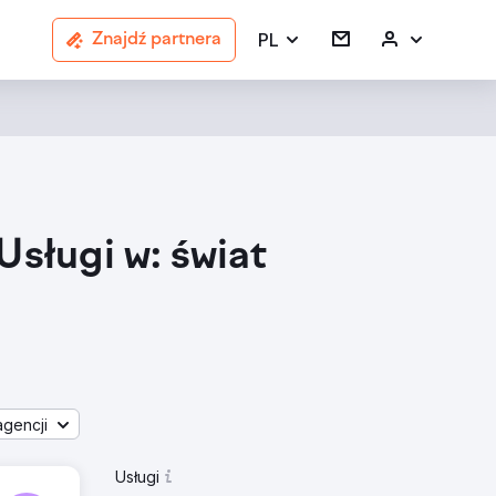
PL
Znajdź partnera
sługi w: świat
gencji
Usługi