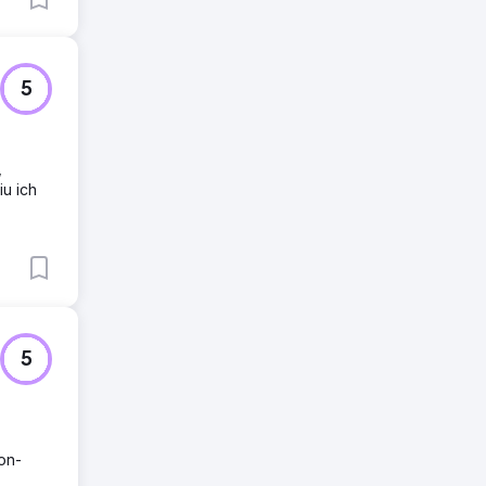
5
,
u ich
5
on-