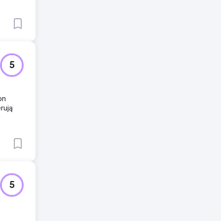
5
on
rują
5