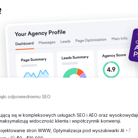
ec kampanii generują oni co miesiąc ruch o wartości do 25 000 dol
ę
zięki odpowiedniemu SEO
izującą się w kompleksowych usługach SEO i AEO oraz wysokowyda
maksymalizują widoczność klienta i współczynnik konwersji.
rojektowanie stron WWW, Optymalizacja pod wyszukiwarki AI
+7