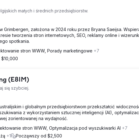
lgijskich małych i średnich przedsiębiorstw.
 w Grimbergen, założona w 2024 roku przez Bryana Saeijsa. Wspier
esie tworzenia stron internetowych, SEO, reklamy online i wizerun
zego spotkania.
ektowanie stron WWW, Porady marketingowe
+7
- $10,000
ing (E8IM)
j się szybciej.
stralijskim i globalnym przedsiębiorstwom przekształcić widoczno
szukiwania z wykorzystaniem sztucznej inteligencji (AI), optymalizacj
rowej zorientowanej na wydajność.
jektowanie stron WWW, Optymalizacja pod wyszukiwarki AI
+7
eżą
+1
Począwszy od $2,500