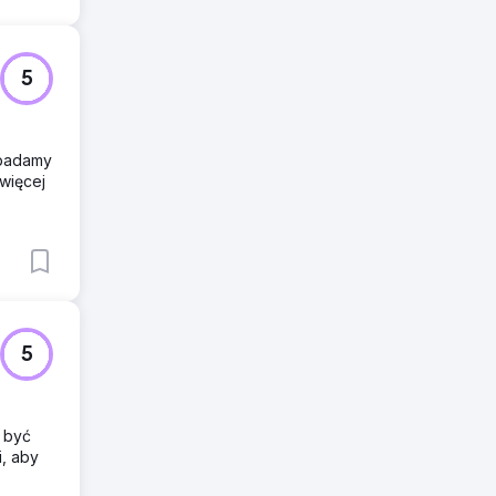
5
 badamy
więcej
5
 być
i, aby