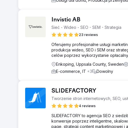
Usługi dla domu, Produkcja przemys
Invistic AB
Sieć - Wideo - SEO - SEM - Strategia
23 reviews
Oferujemy profesjonalne usługi marketin
produkcja wideo, SEO i SEM oraz strate
celów poprzez wykorzystanie opłacalny
Enkoping, Uppsala County, Sweden
E-commerce, IT
+3
Dowolny
SLIDEFACTORY
Tworzenie stron internetowych, SEO, us
4 reviews
SLIDEFACTORY to agencja SEO z siedzib
konwersje poprzez inteligentne, skalowa
page, strategii content marketingowej i a