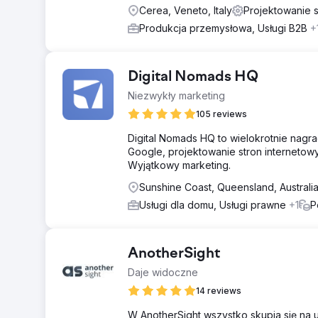
Cerea, Veneto, Italy
Projektowanie 
Produkcja przemysłowa, Usługi B2B
+
Digital Nomads HQ
Niezwykły marketing
105 reviews
Digital Nomads HQ to wielokrotnie nagr
Google, projektowanie stron internetowy
Wyjątkowy marketing.
Sunshine Coast, Queensland, Australi
Usługi dla domu, Usługi prawne
+1
P
AnotherSight
Daje widoczne
14 reviews
W AnotherSight wszystko skupia się na