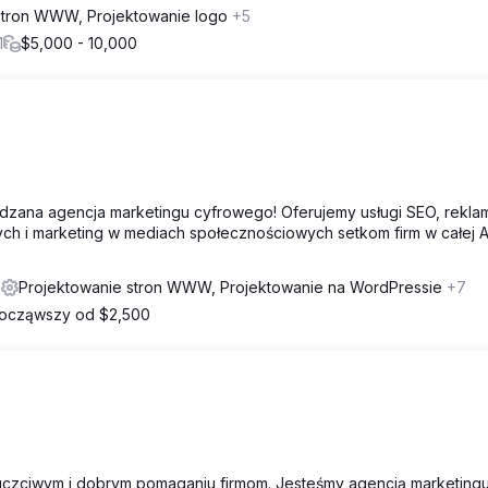
stron WWW, Projektowanie logo
+5
1
$5,000 - 10,000
adzana agencja marketingu cyfrowego! Oferujemy usługi SEO, rekla
ch i marketing w mediach społecznościowych setkom firm w całej Aus
a
Projektowanie stron WWW, Projektowanie na WordPressie
+7
ocząwszy od $2,500
 uczciwym i dobrym pomaganiu firmom. Jesteśmy agencją marketing