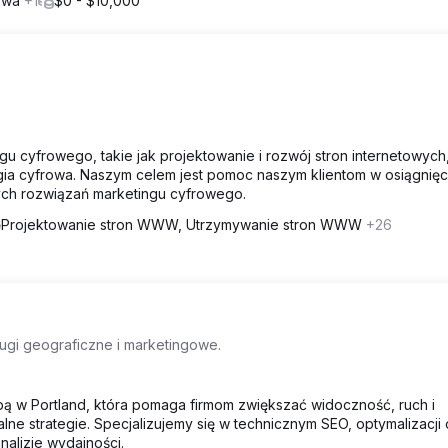
łowa
+1
$0 - $10,000
gu cyfrowego, takie jak projektowanie i rozwój stron internetowych
gia cyfrowa. Naszym celem jest pomoc naszym klientom w osiągnięci
ch rozwiązań marketingu cyfrowego.
Projektowanie stron WWW, Utrzymywanie stron WWW
+26
ługi geograficzne i marketingowe.
ą w Portland, która pomaga firmom zwiększać widoczność, ruch i
lne strategie. Specjalizujemy się w technicznym SEO, optymalizacji 
nalizie wydajności.