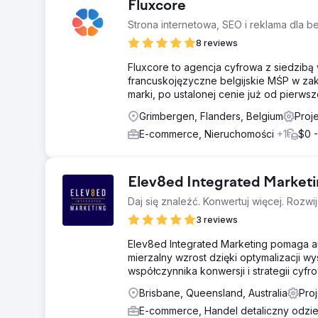
Fluxcore
Strona internetowa, SEO i reklama dla be
8 reviews
Fluxcore to agencja cyfrowa z siedzibą
francuskojęzyczne belgijskie MŚP w zakr
marki, po ustalonej cenie już od pierws
Grimbergen, Flanders, Belgium
Proj
E-commerce, Nieruchomości
+1
$0 
Elev8ed Integrated Market
Daj się znaleźć. Konwertuj więcej. Rozwija
3 reviews
Elev8ed Integrated Marketing pomaga au
mierzalny wzrost dzięki optymalizacji wy
współczynnika konwersji i strategii cyf
Brisbane, Queensland, Australia
Pro
E-commerce, Handel detaliczny odzi