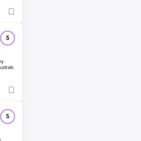
5
my
tralii.
5
u