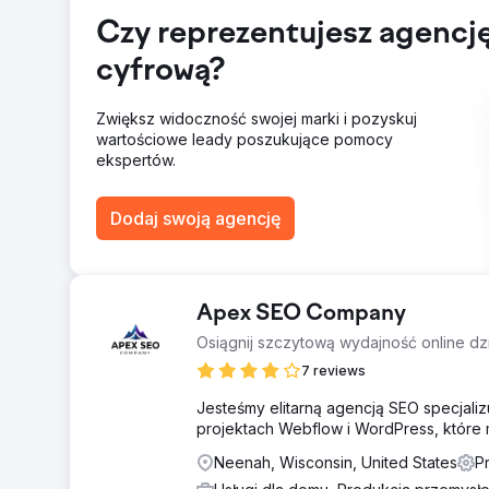
ruch ten ma charakter wyłącznie organiczny. Pod koni
przy 1000 bezpłatnych odwiedzinach dziennie.
Czy reprezentujesz agencj
cyfrową?
Przejdź do strony agencji
Zwiększ widoczność swojej marki i pozyskuj
wartościowe leady poszukujące pomocy
ekspertów.
Dodaj swoją agencję
Apex SEO Company
Osiągnij szczytową wydajność online d
7 reviews
Jesteśmy elitarną agencją SEO specjal
projektach Webflow i WordPress, które 
Neenah, Wisconsin, United States
P