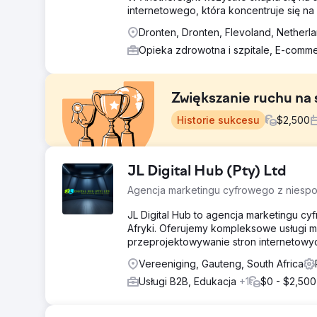
internetowego, która koncentruje się n
Dronten, Dronten, Flevoland, Netherl
Opieka zdrowotna i szpitale, E-com
Zwiększanie ruchu na
Historie sukcesu
$
2,500
Problem
JL Digital Hub (Pty) Ltd
Jako startup mają ograniczone fundusze, ale potrzebuj
Agencja marketingu cyfrowego z niesp
obu mas krytycznych – zarówno wpisów o firmach, jak
prawie na żadnych zasobach, wiedzy specjalistycznej,
JL Digital Hub to agencja marketingu c
Afryki. Oferujemy kompleksowe usługi m
Rozwiązanie
przeprojektowywanie stron internetowyc
Zmieniamy obrazy witryny, dodając atrakcyjne i jasne,
strategicznym, przydatne dla właścicieli domów, artyk
Vereeniging, Gauteng, South Africa
pomagają właścicielom domów zaplanować swój budż
Usługi B2B, Edukacja
+1
$0 - $2,500
Wyniki
Od początku kampanii stale się poprawiają i w lutym 2