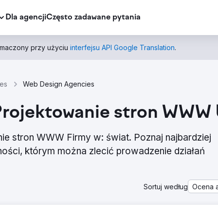
Dla agencji
Często zadawane pytania
łumaczony przy użyciu
interfejsu API Google Translation
.
es
Web Design Agencies
 Projektowanie stron WWW U
nie stron WWW Firmy w: świat. Poznaj najbardziej
ości, którym można zlecić prowadzenie działań
Sortuj według
Ocena a