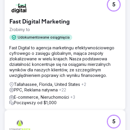
Problem
5
Ten klient miał stronę internetową, ale nie przynosiła ona
zysków. Nie miał żadnego lokalnego zasięgu i nie był
pozycjonowany w żadnych konkurencyjnych hasłach.
Fast Digital Marketing
Potrzebował partnera, który przejmie cały ekosystem
cyfrowy – od projektowania po zarządzanie leadami –
Zrobimy to
aby móc konkurować z uznanymi agencjami. Wyzwaniem
Udokumentowane osiągnięcia
było wejście do „Top 3” Map Pack w konkurencyjnym
mieście, jednocześnie przygotowując się do rozwoju na
Fast Digital to agencja marketingu efektywnościowego
skalę ogólnokrajową.
cyfrowego o zasięgu globalnym, mająca zespoły
zlokalizowane w wielu krajach. Nasza podstawowa
Rozwiązanie
działalność koncentruje się na osiąganiu mierzalnych
Nasza strategia opierała się na najlepszych praktykach
wyników dla naszych klientów, ze szczególnym
lokalnego SEO. Przebudowaliśmy witrynę, stosując
uwzględnieniem poprawy ich wyniku finansowego.
rygorystyczną optymalizację on-page (schemat,
geotargetowanie) i wdrażając techniki off-page, aby
Tallahassee, Florida, United States
+2
weryfikować sygnały lokalne i budować zaufanie. Aby
PPC, Reklama natywna
+22
zmaksymalizować natychmiastowy efekt, wdrożyliśmy
E-commerce, Nieruchomości
+3
Google Ads i automatyzację pozyskiwania leadów. Ta
Począwszy od $1,000
równowaga między głębokim znaczeniem on-page a
budowaniem autorytetu off-page była konkretnym
motorem napędowym, który zapewnił im czołowe
pozycje w Map Pack.
5
Wyniki