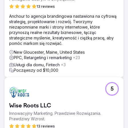
WordPress przed rozpoczęciem zarządzania SEO i
Google Ads.
13 reviews
Wyniki
Anchour to agencja brandingowa nastawiona na cyfrową
Klient był zszokowany skutecznością naszego programu i
strategię, projektowanie i rozwój. Tworzymy
wysoką jakością projektów remodelingowych, z którymi
niezapomniane marki i strony internetowe, które
jego zespół codziennie pracuje. Klient zaobserwował 4-
przynoszą realne rezultaty biznesowe, łącząc
krotny przychód w ciągu dwóch lat trwania programu.
strategiczne myślenie, kreatywność i ciężką pracę, aby
pomóc markom się rozwijać.
Przejdź do strony agencji
New Gloucester, Maine, United States
PPC, Retargeting i remarketing
+23
Usługi dla domu, Fintech
+3
Począwszy od $10,000
5
Wise Roots LLC
Innowacyjny Marketing. Prawdziwe Rozwiązania.
Prawdziwy Wzrost.
13 reviews