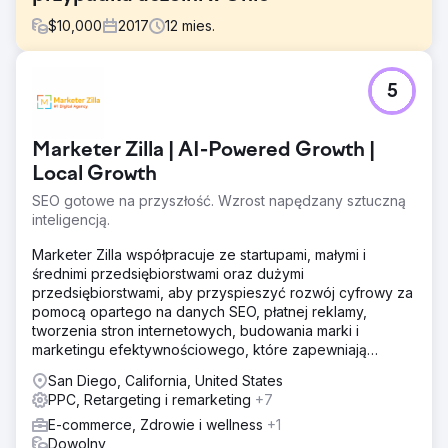
$
10,000
2017
12
mies.
Problem
5
W ostatnich latach konkurencja o studia podyplomowe z
zakresu marketingu w Ohio znacznie się nasiliła, przede
wszystkim ze względu na wzmożoną rywalizację i coraz
Marketer Zilla | AI-Powered Growth |
większą liczbę możliwości uzyskania stopnia naukowego,
zwłaszcza online, oferowanych przez inne uniwersytety.
Local Growth
SEO gotowe na przyszłość. Wzrost napędzany sztuczną
Rozwiązanie
inteligencją.
Zrealizowaliśmy spersonalizowaną strategię
zaprojektowaną dla docelowej grupy odbiorców,
Marketer Zilla współpracuje ze startupami, małymi i
zwiększając widoczność w wyszukiwarkach poprzez
średnimi przedsiębiorstwami oraz dużymi
dodanie ukierunkowanych słów kluczowych
przedsiębiorstwami, aby przyspieszyć rozwój cyfrowy za
odpowiednich dla odbiorców i dostrajanie treści na ich
pomocą opartego na danych SEO, płatnej reklamy,
stronie.
tworzenia stron internetowych, budowania marki i
Wyniki
marketingu efektywnościowego, które zapewniają
- Wzrost liczby leadów ogółem o 135% - Wzrost leadów
mierzalny zwrot z inwestycji (ROI).
San Diego, California, United States
organicznych o 38% - Wzrost leadów płatnych o 148%
PPC, Retargeting i remarketing
+7
E-commerce, Zdrowie i wellness
+1
Przejdź do strony agencji
Dowolny