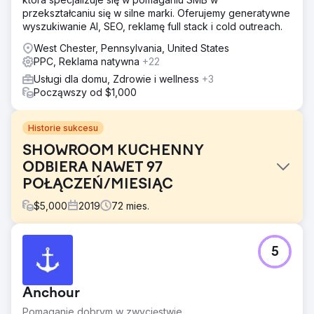
przekształcaniu się w silne marki. Oferujemy generatywne
wyszukiwanie AI, SEO, reklamę full stack i cold outreach.
West Chester, Pennsylvania, United States
PPC, Reklama natywna
+22
Usługi dla domu, Zdrowie i wellness
+3
Począwszy od $1,000
Historie sukcesu
SHOWROOM KUCHENNY
ODBIERA NAWET 97
POŁĄCZEŃ/MIESIĄC
$
5,000
2019
72
mies.
Problem
5
Ten klient salonu przebudowy kuchni miał przestarzałą
stronę internetową i słabą obecność w Internecie.
Rozwiązanie
Anchour
Zaprojektowaliśmy i opracowaliśmy piękną nową witrynę
Pomaganie dobrym w zwycięstwie.