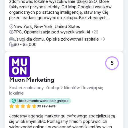
zdominować lokalne wyszukiwanie dzięki SEO, które
pojedynczemu, ujednoliconemu panelowi, łączącemu
faktycznie przynosi efekty. Od Map Google i wyników
wydatki marketingowe z pozyskiwaniem pacjentów.
organicznych po sztuczną inteligencję, stawiamy Cię
przed leadami gotowymi do zakupu. Bez zbędnych
dodatków. Same rezultaty.
Przejdź do strony agencji
New York, New York, United States
PPC, Optymalizacja pod wyszukiwarki AI
+23
Usługi dla domu, Opieka zdrowotna i szpitale
+3
$0 - $5,000
5
Muon Marketing
Zostań znaleziony. Zdobądź klientów. Rozwijaj się
lokalnie.
Udokumentowane osiągnięcia
30 reviews
Jesteśmy agencją marketingu cyfrowego specjalizującą
się w lokalnym SEO. Pomagamy firmom poprawić ich
widoczność online i przyciągnąć więcej klientów w ich