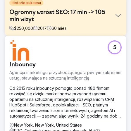
Historie sukcesu
Ogromny wzrost SEO: 17 mln -> 105
mln wizyt
$
250,000
2017
60
mies.
Problem
5
Duża ogólnokrajowa organizacja non-profit działająca w
sektorze ochrony zdrowia doświadczyła katastrofalnego
spadku ruchu organicznego po nieudanej migracji strony
Inbouncy
internetowej. Pozycjonowanie zniknęło, przekierowania
przestały działać, a treści, których autorytet budowano
Agencja marketingu przychodzącego z pełnym zakresem
latami, zostały utracone z dnia na dzień. Wiele witryn
usług, stawiająca na sztuczną inteligencję
nigdy nie zostało skonsolidowanych, co doprowadziło do
rozdrobnienia autorytetu i zduplikowania treści. Kampanie
Od 2015 roku Inbouncy pomogło ponad 480 firmom
SEM nie przynosiły oczekiwanych rezultatów. Przychody
rozwijać się dzięki marketingowi przychodzącemu
z darowizn cyfrowych malały. Każdy dolar utraconego
opartemu na sztucznej inteligencji, rozwiązaniom CRM
ruchu oznaczał mniejsze finansowanie badań i wsparcia
HubSpot i Salesforce, geolokalizacji i SEO, płatnym
dla pacjentów.
reklamom, tworzeniu stron internetowych, agentom AI i
automatyzacji — zapewniając wyniki 24 godziny na dobę,
Rozwiązanie
7 dni w tygodniu ze 100% gwarancją.
Firma DeltaV całkowicie przebudowała fundamenty SEO.
New York, New York, United States
Naprawiliśmy szkody spowodowane migracją, w tym
PPC, Optymalizacja pod wyszukiwarki AI
+23