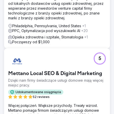
przeznaczenia budżetu ani co napędzało wzrost.
od lokalnych dostawców usług opieki zdrowotnej, przez
wspierane przez inwestorów venture capital firmy
Rozwiązanie
technologiczne z branży opieki zdrowotnej, po znane
W ciągu 14 dni DeltaV uruchomiła 55 nowych stron
marki z branży opieki zdrowotnej.
internetowych w 75 lokalizacjach, bez przestojów i bez
utraty lokalnego potencjału SEO. Ujednoliciliśmy wszystkie
Philadelphia, Pennsylvania, United States
+1
zasoby cyfrowe na jednej platformie, a następnie
PPC, Optymalizacja pod wyszukiwarki AI
+20
przebudowaliśmy płatne kampanie wokół atrybucji na
Opieka zdrowotna i szpitale, Stomatologia
+1
poziomie wizyty zamiast kliknięć. Wdrożyliśmy
Począwszy od $1,000
zaawansowane planowanie i śledzenie, aby powiązać
wydatki na reklamę bezpośrednio z zarezerwowanymi
pacjentami. Opracowano ujednolicony plan działania,
dzięki czemu nowe lokalizacje są teraz uruchamiane z
5
uwzględnieniem działań marketingowych od pierwszego
dnia.
Mettano Local SEO & Digital Marketing
Wyniki
Wydatki na reklamę spadły o ponad 50%, a liczba
Dzięki nam firmy świadczące usługi domowe mają więcej
konwersji podwoiła się. Uruchomiono 55 stron
miejsc pracy.
internetowych w ciągu 14 dni w 75 lokalizacjach bez
Udokumentowane osiągnięcia
przestojów. Po raz pierwszy przywrócono pełną
52 reviews
własność zasobów cyfrowych. Czas uruchamiania
nowych lokalizacji skrócono z miesięcy do dni dzięki
Więcej połączeń. Większe przychody. Trwały wzrost.
powtarzalnemu, ujednoliconemu procesowi. Każda
Mettano pomaga firmom świadczącym usługi domowe
lokalizacja ma teraz przejrzysty wgląd w wyniki dzięki