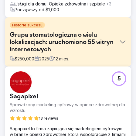
Usługi dla domu, Opieka zdrowotna i szpitale
+3
Począwszy od $1,000
Historie sukcesu
Grupa stomatologiczna o wielu
lokalizacjach: uruchomiono 55 witryn
internetowych
$
250,000
2025
12
mies.
Problem
5
Firma Marquee Dental Partners dynamicznie się rozwijała,
ale jej infrastruktura marketingu cyfrowego była
rozproszona między dostawcami. Strony internetowe,
Sagapixel
konta reklamowe, oferty i śledzenie były od siebie
oderwane, bez jednego źródła informacji. Otwarcie
Sprawdzony marketing cyfrowy w opiece zdrowotnej dla
nowych lokalizacji trwało miesiącami. Poprzednia agencja
wzrostu
optymalizowała swoje działania pod kątem wskaźników
13 reviews
vanity, podczas gdy koszty rosły, a liczba pacjentów
pozostawała w stagnacji. Proste aktualizacje trwały
Sagapixel to firma zajmująca się marketingiem cyfrowym
tygodnie. Kierownictwo nie miało pewności co do
w branży opieki zdrowotnej, która współpracuje z firmami