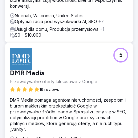
które maksymalizują widoczność klienta i współczynnik
konwersji.
Neenah, Wisconsin, United States
Optymalizacja pod wyszukiwarki AI, SEO
+7
Usługi dla domu, Produkcja przemysłowa
+1
$0 - $10,000
5
DMR Media
Przewidywalne oferty luksusowe z Google
19 reviews
DMR Media pomaga agentom nieruchomości, zespołom i
biurom maklerskim przekształcić Google w
przewidywalne źródło leadów. Specjalizujemy się w SEO,
optymalizacji profili firm w Google oraz systemach
płatnych mediów, które generują oferty, a nie ruch typu
„vanity”.