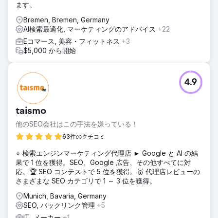
ます。
Bremen, Bremen, Germany
AI検索最適化, マーケティングのアドバイス
+22
Eコマース, 美容・フィットネス
+3
$5,000 から開始
4.9
taismo
他のSEO会社はこの手法を嫌っている！
63件のクチコミ
⭐ 検索エンジンマーケティング代理店 ► Google と AI の結
果で 1 位を獲得。SEO、Google 広告、その他すべてに対
応。🏆 SEO コンテストで 5 位を獲得。🥇 代理店レビューの
さまざまな SEO カテゴリで 1 ～ 3 位を獲得。
Munich, Bavaria, Germany
SEO, バックリンク管理
+5
IT, メーカー
+1