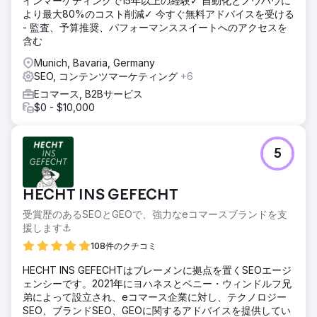
インマーケティングで15年以上の経験✓ 自動化とノウハウに
より最大80%のコスト削減✓ 今すぐ無料アドバイスを受ける
- 監査、予算推奨、パフォーマンススイートへのアクセスを
含む
Munich, Bavaria, Germany
SEO, コンテンツマーケティング
+6
Eコマース, B2Bサービス
$0 - $10,000
5
HECHT INS GEFECHT
受賞歴のあるSEOとGEOで、強力なeコマースブランドを支
援します⚓️
108件のクチコミ
HECHT INS GEFECHTはブレーメンに拠点を置くSEOエージ
ェンシーです。2021年にヨハネスとベニー・ウィンドルフ兄
弟によって設立され、eコマース企業に対し、テクノロジー
SEO、ブランドSEO、GEOに関するアドバイスを提供してい