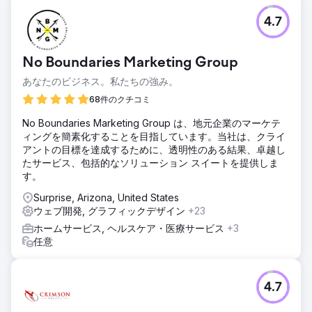
課題
4.7
インディー ゲーム スタジオは、ゲームプレイの改良、複雑
なバグ問題の解決、主要プラットフォームのリリースの準備
で困難に直面しました。
No Boundaries Marketing Group
ソリューション
あなたのビジネス。私たちの強み。
私たちは、ゲームの仕組みを改善し、コアシステムのバグを
修正し、メニューを構築し、柔軟なリソースマネージャーを
68件のクチコミ
開発し、パワーアップシステムなどの新機能を追加しまし
No Boundaries Marketing Group は、地元企業のマーケテ
た。これらはすべて Godot エンジン内で行われました。
ィングを簡素化することを目指しています。当社は、クライ
結果
アントの目標を達成するために、透明性のある結果、卓越し
チームは開発を加速し、ゲームプレイを最適化し、主要なデ
たサービス、包括的なソリューション スイートを提供しま
ジタル マーケットプレイスでタイトルをリリースすることに
す。
成功しました。
Surprise, Arizona, United States
ウェブ開発, グラフィックデザイン
+23
エージェンシーページに移動
ホームサービス, ヘルスケア・医療サービス
+3
任意
4.7