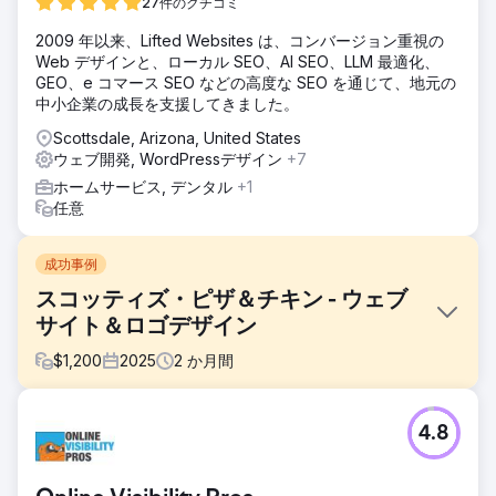
27件のクチコミ
2009 年以来、Lifted Websites は、コンバージョン重視の
Web デザインと、ローカル SEO、AI SEO、LLM 最適化、
GEO、e コマース SEO などの高度な SEO を通じて、地元の
中小企業の成長を支援してきました。
Scottsdale, Arizona, United States
ウェブ開発, WordPressデザイン
+7
ホームサービス, デンタル
+1
任意
成功事例
スコッティズ・ピザ＆チキン - ウェブ
サイト＆ロゴデザイン
$
1,200
2025
2
か月間
課題
4.8
お客様から3つ目のデザインを作成し、非常にモダンなデザ
インにしてほしいという依頼を受けました。また、新しいロ
ゴも必要でした。以前、ZurbのFoundationと独自に構築した