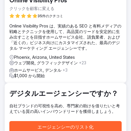
Online Visibility Pros
カスタムWordPressテーマを使って2つのウェブサイトを制
作した経験がありました。当時のロゴは90年代後半の、非常
クリックを顧客に変える
に細分化された雰囲気でした。
35件のクチコミ
ソリューション
Online Visibility Pros は、実績のある SEO と有料メディアの
ピザレストランのモダンなテーマを見つけ、クライアントに
戦略とテクニックを使用して、高品質のリードを安定的に生
承認してもらいました。また、1:1アスペクト比の画像にぴっ
み出すことを目指すホームサービス会社、請負業者、および
たり合う、シンプルでモダンなタッチのロゴも作成しまし
「近くの」ビジネス向けにカスタマイズされた、最高のデジ
た。
タル マーケティング エージェンシーです。
結果
Phoenix, Arizona, United States
彼らを驚かせたカスタムウェブサイト。マーシュフィールド
ウェブ開発, グラフィックデザイン
+23
で最高のピザ店として17年間も実績を積み重ねてきた彼らの
誇りを体現しています。私は、チェリーレッドのシボレー
ホームサービス, デンタル
+3
'57 ベルエアをモチーフにしたロゴを再現しました。まさに
$1,000 から開始
その車のベクター画像を見つけ、メニューと同じチェリーレ
ッドに塗り、丸みのあるテキストで彼の会社名を囲みまし
た。彼はこのロゴを大変気に入り、封筒、ラベル、ステッカ
デジタルエージェンシーですか？
ーなどの文房具、看板広告、オンライン広告、印刷広告、さ
らにはゴルフカート用のカスタムマグネットデカールにも使
自社ブランドの可視性を高め、専門家の助けを借りたいと考
用しています。
えている質の高いインバウンドリードを獲得しましょう。
エージェンシーページに移動
エージェンシーのリスト化