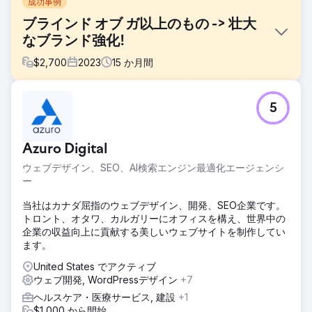
成功事例
ブラインド オブ ガ以上のもの -> 壮大
なブランド強化!
$
2,700
2023
15
か月間
課題
5
知名度が低い、ソーシャル メディアが弱い、トラフィックが
遅い、予算が圧迫されている、スタッフの士気が低い。
ソリューション
Azuro Digital
まず、More Than Blinds of GA の Web サイトを再構築し、
ウェブデザイン、SEO、AI検索エンジン最適化エージェンシ
オンページ SEO とオフページ SEO を最適化しました。サイ
ー
トをインデックスした後、Sem Rush のローカル リストを通
じてディレクトリに会社を送信し、Google ランキングが上
当社はカナダ屈指のウェブデザイン、開発、SEO企業です。
昇していく様子を観察しました。トラフィックを阻害するそ
トロント、オタワ、カルガリーにオフィスを構え、世界中の
の他の多くの問題も解決しました。
企業の収益向上に貢献する美しいウェブサイトを制作してい
ます。
結果
現在、同社は競争力を高め、トラフィックを増加させ、予算
United States でアクティブ
の需要を満たすことができ、スタッフの士気も 100% 向上し
ウェブ開発, WordPressデザイン
+7
ました。
ヘルスケア・医療サービス, 建設
+1
$1,000 から開始