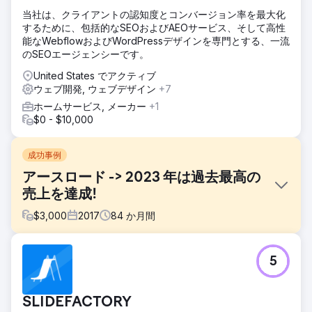
当社は、クライアントの認知度とコンバージョン率を最大化
するために、包括的なSEOおよびAEOサービス、そして高性
能なWebflowおよびWordPressデザインを専門とする、一流
のSEOエージェンシーです。
United States でアクティブ
ウェブ開発, ウェブデザイン
+7
ホームサービス, メーカー
+1
$0 - $10,000
成功事例
アースロード -> 2023 年は過去最高の
売上を達成!
$
3,000
2017
84
か月間
課題
5
彼らには、知名度が低く、予算が逼迫し、トラフィックも少
なかったため、包括的なデジタル マーケティング サービス
が必要でした。
SLIDEFACTORY