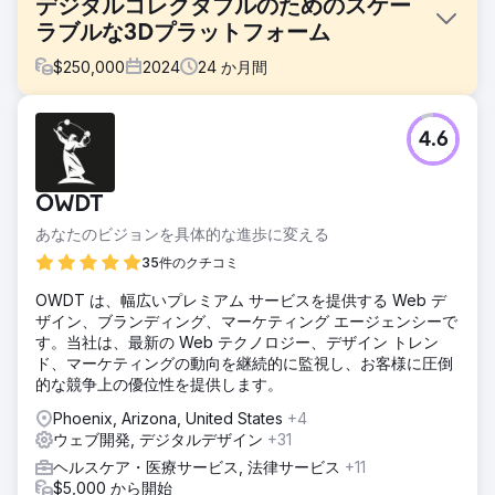
デジタルコレクタブルのためのスケー
ラブルな3Dプラットフォーム
$
250,000
2024
24
か月間
課題
4.6
クライアントは、デジタルコレクタブル製品のラインを立ち
上げ、サポートするためのカスタムプラットフォームを必要
としていました。ブロックチェーンイベントへの接続、3Dコ
OWDT
ンテンツの配信、そして拡大するファン層の獲得を可能にす
る、安全でスケーラブルな製品を求めていました。
あなたのビジョンを具体的な進歩に変える
ソリューション
35件のクチコミ
Unityベースのカスタム3Dデスクトップアプリと、ブロック
OWDT は、幅広いプレミアム サービスを提供する Web デ
チェーンのアクティビティを監視するバックエンドシステム
ザイン、ブランディング、マーケティング エージェンシーで
を設計・構築しました。このプラットフォームでは、ユーザ
す。当社は、最新の Web テクノロジー、デザイン トレン
ーは収集品の閲覧、所有権の追跡、そして安全なウォレット
ド、マーケティングの動向を継続的に監視し、お客様に圧倒
ベースのシステムによるログインが可能です。
的な競争上の優位性を提供します。
結果
Phoenix, Arizona, United States
+4
プラットフォームはローンチに成功し、2,000人以上の登録
ウェブ開発, デジタルデザイン
+31
者を獲得しました。現在では、成長を続けるデジタルエコシ
ステムを支え、没入型3D体験、リアルタイムのブロックチェ
ヘルスケア・医療サービス, 法律サービス
+11
ーン同期、そしてシームレスなコレクション配信を通じてフ
$5,000 から開始