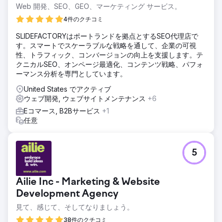
ソリューション
Web 開発、SEO、GEO、マーケティング サービス。
株式会社エイリーはアースロードアスファルトのウェブサイ
ト再構築から担当。インデックス登録、Googleランキング
4件のクチコミ
設定後、デジタルマーケティング、ソーシャルメディア運
SLIDEFACTORYはポートランドを拠点とするSEO代理店で
用、ブランド戦略などを担当。変化と成長のステージを支え
す。スマートでスケーラブルな戦略を通して、企業の可視
てまいりました。
性、トラフィック、コンバージョンの向上を支援します。テ
結果
クニカルSEO、オンページ最適化、コンテンツ戦略、パフォ
Earth Road Inc. Asphalt は Ailie Inc. と提携して以来、毎年売
ーマンス分析を専門としています。
上と認知度が向上し、2023 年はこれまでで最高の売上を記
United States でアクティブ
録しました。現在、Google の主要キーワード目標で 1 位か
ウェブ開発, ウェブサイトメンテナンス
+6
ら 2 位にランクされており、7 年以上にわたって当社と提携
を結んでいます。
Eコマース, B2Bサービス
+1
任意
エージェンシーページに移動
5
Ailie Inc - Marketing & Website
Development Agency
見て、感じて、そしてなりましょう。
38件のクチコミ