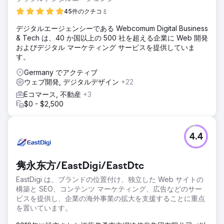
新しいサイトを配置し、長期的に権威を築くことでした。
45件のクチコミ
ソリューション
デジタルエージェンシーである Webcomum Digital Business
当社は、情報アーキテクチャ、メタタグ、クリーンコード、
& Tech は、40 か国以上の 500 社を超える企業に Web 開発
速度、技術的なスケーラビリティに特に注意を払い、SEO 指
およびデジタル マーケティング サービスを提供していま
向の構造を持つ新しい Web サイトを設計および開発しまし
す。
た。最適化には、サイトのインデックス作成と将来の拡張性
を支援するための、音声 URL、リダイレクト管理、セマンテ
Germany でアクティブ
ィック タグ付け、スキーマ マークアップが含まれます。
ウェブ開発, デジタルデザイン
+22
結果
Eコマース, 不動産
+3
サイトの開設からわずか 8 か月で、SEO の可視性が 3 倍に
$0 - $2,500
なりました。上位 10 位のキーワードは 14 個から 45 個に増
加し (+221%)、上位 3 位のキーワードも大幅に増加しました
(+63%)。推定オーガニックトラフィックは月間 1,600 回の
4.4
訪問に達しました。新しいサイトは将来の編集およびコンテ
ンツ戦略のための強固な基盤を築き、最初から SEO パフォ
ーマンスを確保します。
隽永东方/EastDigi/EastDtc
EastDigi は、ブランドの位置付け、独立した Web サイトの
エージェンシーページに移動
構築と SEO、コンテンツ マーケティング、広告などのサー
ビスを提供し、企業の海外事業の拡大を支援することに重点
を置いています。