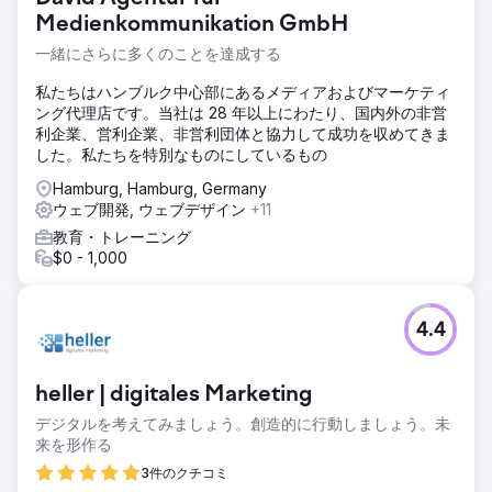
す。 88 件のリードが生成されました 過去 3 か月間に PPC
Medienkommunikation GmbH
を使用して 88 件のリードが生成されました。 19.58 ポンド
の ROAS PPC は、19.58 ポンドの ROAS (広告費用対効果)
一緒にさらに多くのことを達成する
で CPA (顧客獲得単価) を生成します (過去 3 か月間の平均、
2024 年 11 月、12 月、1 月)。 27% の増加 SEO 戦略により
私たちはハンブルク中心部にあるメディアおよびマーケティ
オーガニック トラフィックが 27% 増加します。
ング代理店です。当社は 28 年以上にわたり、国内外の非営
利企業、営利企業、非営利団体と協力して成功を収めてきま
した。私たちを特別なものにしているもの
エージェンシーページに移動
Hamburg, Hamburg, Germany
ウェブ開発, ウェブデザイン
+11
教育・トレーニング
$0 - 1,000
4.4
heller | digitales Marketing
デジタルを考えてみましょう。創造的に行動しましょう。未
来を形作る
3件のクチコミ