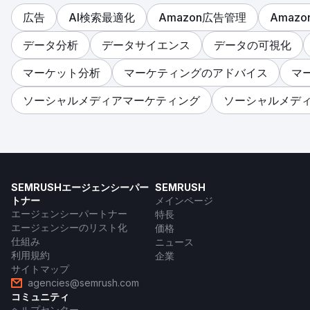
広告
AI検索最適化
Amazon広告管理
Amaz
データ分析
データサイエンス
データの可視化
マーケット分析
マーケティングのアドバイス
マ
ソーシャルメディアマーケティング
ソーシャルメデ
SEMRUSHエージェンシーパー
SEMRUSH
トナー
メインページ
エージェンシーパートナー
特長
エージェンシーのリスト化
価格
仕組み
ニュース
利用規約
企業
サイトマップ
agencies@semrush.com
コミュニティ
ヘルプセンター