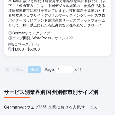
2010年に設立された江蘇俊勇東方網絡信息集団有限公司（以
下、「俊勇東方」）は、中国デジタル経済の主要拠点である
江蘇省無錫市に本社を置いています。技術革新を原動力とす
る独立系ウェブサイトデジタルマーケティングサービスプロ
バイダーおよびブランド越境産業サービスプラットフォーム
として、10年以上にわたる献身的な開発を経て、グローバル
なデジタルサービスネットワークを構築しました。「テクノ
Germany でアクティブ
ロジーエンパワーメント＋エコシステムの共創」という二重
ウェブ開発, WordPressデザイン
+22
の推進力モデルを通じて、中国ブランドのグローバルな飛躍
Eコマース, IT
+2
を支援することに尽力しています。現在、EastDigi、
$1,000 - $5,000
EastDTC、EastSupplierという3つの中核事業プラットフォ
ームを擁し、ブランドインキュベーション、デジタルマーケ
ティング、越境サプライチェーンを統合した包括的な産業サ
ービスマトリックスを形成しています。
Prev
Next
Page:
of
1
サービス別
業界別
国
州別
都市別
サイズ別
Germanyのウェブ開発 企業における人気サービス