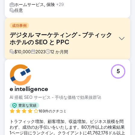
ホームサービス, 保険
+29
任意
成功事例
デジタル マーケティング - ブティック
ホテルの SEO と PPC
$
10,000
2023
12
か月間
課題
5
Channers On Norfolkは、ノーフォーク島にある美しいブテ
ィック宿泊施設です。彼らは、ブランド認知度の向上、オー
ガニック トラフィックの増加、キーワード ランキングの改
e intelligence
善、ビジネスのリード/予約の増加を目的としたデジタル マ
ーケティング ソリューションを探していました。
AI 搭載 SEO サービス - 手頃な価格で効果抜群🚀
ソリューション
豊富な実績
私たちは綿密なキーワード調査を実施し、オーガニックトラ
103件のクチコミ
フィックを増加させ、その後に予約を増やすために焦点を当
トラフィック増加、顧客増加、収益増加。ビジネス規模を問
てるべき 25 のキーワード (ナビゲーション検索の目的を含
わず、成功のお手伝いをいたします。80万件以上の検索結果
む) を特定しました。彼らのターゲットキーワードを使用し
1ページ目にランクイン。クライアントに41,762,176ドル以上
てウェブサイトを最適化し、根本的な主要な問題を解決しま