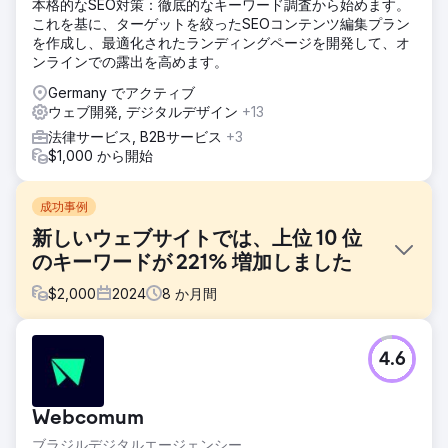
本格的なSEO対策：徹底的なキーワード調査から始めます。
これを基に、ターゲットを絞ったSEOコンテンツ編集プラン
を作成し、最適化されたランディングページを開発して、オ
ンラインでの露出を高めます。
Germany でアクティブ
ウェブ開発, デジタルデザイン
+13
法律サービス, B2Bサービス
+3
$1,000 から開始
成功事例
新しいウェブサイトでは、上位 10 位
のキーワードが 221% 増加しました
$
2,000
2024
8
か月間
課題
4.6
協力と児童育成の分野で活動する国際NGOは、目に見えるキ
ーワードが少なくトラフィックも限られており、イタリアで
の有機的な存在感が弱かった。目標は、連帯と人道問題に関
Webcomum
する認知度を高め、ブランド検索と非ブランド検索の両方に
おいて、関連する検索の最初の結果の中に私たちが開発した
ブラジルデジタルエージェンシー