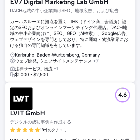
EV7 Digital Marketing Lab GmbH
品ページの URL 構造の問題により、リダイレクトとサーバー
の問題が発生し、インデックス作成の問題が発生しました。
DACH地域の中小企業向けSEO、地域広告、および広告
ページ速度の問題
カールスルーエに拠点を置く、IHK（ドイツ商工会議所）認
ソリューション
定のSEOおよびオンラインマーケティング代理店。DACH地
前述の課題を克服するために、次のソリューションが実装さ
域の中小企業向けに、SEO、GEO（AI検索）、Google広告、
れました。 テクニカル SEO : SEO Yodha は、Robots.txt フ
ウェブデザインを専門としており、特に運輸・物流業界にお
ァイル、スキーマ、サイトマップ、パンくずリストの最適化
ける独自の専門知識を有しています。
の更新などの技術的な修正を実行しました。ページ上の最適
化 FAQ スキーマ実装 コンテンツ ギャップ分析
Karlsruhe, Baden-Wurttemberg, Germany
ウェブ開発, ウェブサイトメンテナンス
+7
結果
法律サービス, 物流
+1
SEO Yodha は 6 か月間にわたり、Metro Shoes がオーガニ
$1,000 - $2,500
ック チャネルを通じて収益を向上させるのに貢献しました。
詳細な結果は次のとおりです。 オーガニック収益は 68% 増
加 オーガニック セッションは 90% 増加 オーガニック ユー
ザーは 91% 増加 ユーザー数は 93% 増加 新規ユーザーはオ
4.6
ーガニック経由で 88% 増加
LVIT GmbH
エージェンシーページに移動
デジタルの成功事例を作成する
18件のクチコミ