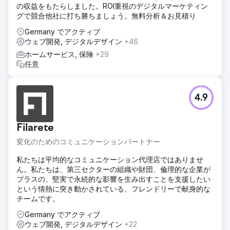
の収益をもたらしました。ROI重視のデジタルマーケティン
した。
グで競合他社に打ち勝ちましょう。無料分析＆お見積り
結果
Germany でアクティブ
 オーガニック コンバージョン/予約が月あたり 1,110% 以上
ウェブ開発, デジタルデザイン
+46
改善 (コンバージョン数が 6 から 73 に増加)  オーガニック
トラフィックが月あたり 482 から 2,197 (つまり 350% 以
ホームサービス, 保険
+29
上) に改善  25 のターゲット キーワードのうち、22 のキー
任意
ワードが 1 位にランクインし始めましたGoogleのページ
エージェンシーページに移動
4.9
Filarete
変化のためのコミュニケーションパートナー
私たちは平均的なコミュニケーション代理店ではありませ
ん。私たちは、第三セクターの組織や財団、倫理的な企業が
プラスの、堅実で永続的な影響を生み出すことを支援したい
という情熱に突き動かされている、フレンドリーで献身的な
チームです。
Germany でアクティブ
ウェブ開発, デジタルデザイン
+22