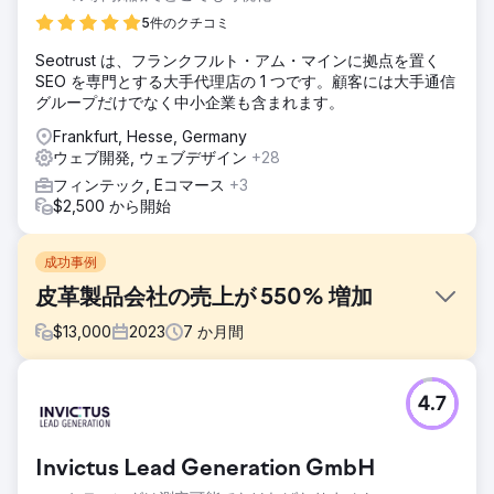
5件のクチコミ
Seotrust は、フランクフルト・アム・マインに拠点を置く
SEO を専門とする大手代理店の 1 つです。顧客には大手通信
グループだけでなく中小企業も含まれます。
Frankfurt, Hesse, Germany
ウェブ開発, ウェブデザイン
+28
フィンテック, Eコマース
+3
$2,500 から開始
成功事例
皮革製品会社の売上が 550% 増加
$
13,000
2023
7
か月間
課題
4.7
同じまたは類似のキーワードでランク付けしたい数百万のペ
ージにより、Trucknco が Google SERP で上位にランクさ
れることを妨げるいくつかの課題が生じました。
Invictus Lead Generation GmbH
ソリューション