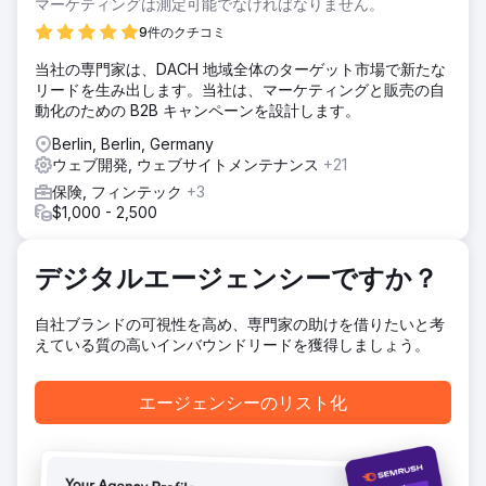
マーケティングは測定可能でなければなりません。
調査を行った結果、ページのコンテンツ、タイトル、メタデ
ィスクリプションに特別な注意を払うことにしました。これ
9件のクチコミ
により、ページを最適化し、SERP での可視性を向上させる
当社の専門家は、DACH 地域全体のターゲット市場で新たな
ことができました。私たちがやったこと スキーマの実装 動
リードを生み出します。当社は、マーケティングと販売の自
的および静的コンテンツの作成 Web サイト全体の内部リン
動化のための B2B キャンペーンを設計します。
クの増加
Berlin, Berlin, Germany
結果
ウェブ開発, ウェブサイトメンテナンス
+21
オーガニック チャネル経由でクリック数が 42.53% 増加 収
益が 11.8% 増加 660 以上の主要キーワードの数が 1 位にラ
保険, フィンテック
+3
ンクイン トップ 5 のオーガニック ランキングが 55% 増加
$1,000 - 2,500
受賞数 14
デジタルエージェンシーですか？
エージェンシーページに移動
自社ブランドの可視性を高め、専門家の助けを借りたいと考
えている質の高いインバウンドリードを獲得しましょう。
エージェンシーのリスト化