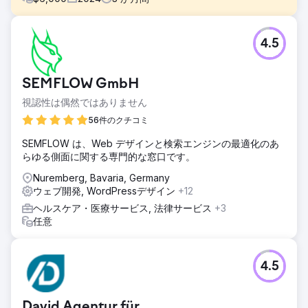
課題
4.5
ソリューション: PPC、SEO、Web サイト構築。The Well
Balanced Centre がより多くの患者を獲得できるよう、ター
ゲットを絞ったマーケティング戦略と、クライアントの人口
SEMFLOW GmbH
統計に合った魅力的で使いやすい Web サイトを開発しまし
た。
視認性は偶然ではありません
ソリューション
56件のクチコミ
私たちの戦略 私たちは、まず会社のビジネス モデルと USP
SEMFLOW は、Web デザインと検索エンジンの最適化のあ
(独自のセールス ポイント) を理解することから始めました。
らゆる側面に関する専門的な窓口です。
ソーシャル メディア キャンペーンを作成することで、The
Well Balanced Centre の背景にあるストーリーを伝えるこ
Nuremberg, Bavaria, Germany
とができました。トラフィックを増やすために、調査したキ
ウェブ開発, WordPressデザイン
+12
ーワードを使用して説得力のある記事を作成しました。次
ヘルスケア・医療サービス, 法律サービス
+3
に、高齢者向けの理学療法ソリューションを対象とするター
任意
ゲット キャンペーンを設計しました。クライアントの顧客が
サービスを予約しやすくするために、活気に満ちた魅力的な
Web サイトを作成しました。
4.5
結果
510 個のキーワード ローカルエリアでオーガニック トラフィ
ックのランキングを獲得したキーワードが 510 個以上ありま
David Agentur für