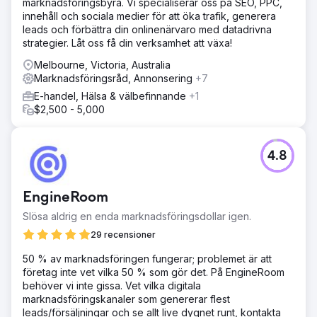
marknadsföringsbyrå. Vi specialiserar oss på SEO, PPC,
innehåll och sociala medier för att öka trafik, generera
leads och förbättra din onlinenärvaro med datadrivna
strategier. Låt oss få din verksamhet att växa!
Melbourne, Victoria, Australia
Marknadsföringsråd, Annonsering
+7
E-handel, Hälsa & välbefinnande
+1
$2,500 - 5,000
4.8
EngineRoom
Slösa aldrig en enda marknadsföringsdollar igen.
29 recensioner
50 % av marknadsföringen fungerar; problemet är att
företag inte vet vilka 50 % som gör det. På EngineRoom
behöver vi inte gissa. Vet vilka digitala
marknadsföringskanaler som genererar flest
leads/försäljningar och se allt live dygnet runt, kontakta