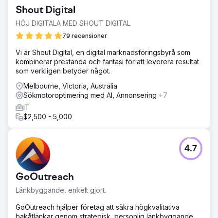
Shout Digital
HÖJ DIGITALA MED SHOUT DIGITAL
79 recensioner
Vi är Shout Digital, en digital marknadsföringsbyrå som
kombinerar prestanda och fantasi för att leverera resultat
som verkligen betyder något.
Melbourne, Victoria, Australia
Sökmotoroptimering med AI, Annonsering
+7
IT
$2,500 - 5,000
4.7
GoOutreach
Länkbyggande, enkelt gjort.
GoOutreach hjälper företag att säkra högkvalitativa
bakåtlänkar genom strategisk, personlig länkbyggande.