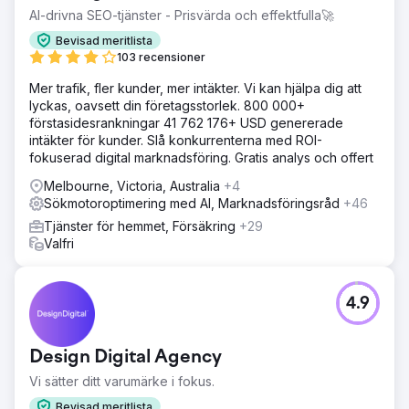
AI-drivna SEO-tjänster - Prisvärda och effektfulla🚀
Bevisad meritlista
103 recensioner
Mer trafik, fler kunder, mer intäkter. Vi kan hjälpa dig att
lyckas, oavsett din företagsstorlek. 800 000+
förstasidesrankningar 41 762 176+ USD genererade
intäkter för kunder. Slå konkurrenterna med ROI-
fokuserad digital marknadsföring. Gratis analys och offert
Melbourne, Victoria, Australia
+4
Sökmotoroptimering med AI, Marknadsföringsråd
+46
Tjänster för hemmet, Försäkring
+29
Valfri
4.9
Design Digital Agency
Vi sätter ditt varumärke i fokus.
Bevisad meritlista