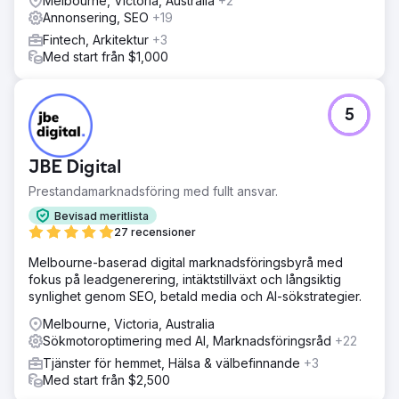
Melbourne, Victoria, Australia
+2
Annonsering, SEO
+19
Fintech, Arkitektur
+3
Med start från $1,000
5
JBE Digital
Prestandamarknadsföring med fullt ansvar.
Bevisad meritlista
27 recensioner
Melbourne-baserad digital marknadsföringsbyrå med
fokus på leadgenerering, intäktstillväxt och långsiktig
synlighet genom SEO, betald media och AI-sökstrategier.
Melbourne, Victoria, Australia
Sökmotoroptimering med AI, Marknadsföringsråd
+22
Tjänster för hemmet, Hälsa & välbefinnande
+3
Med start från $2,500