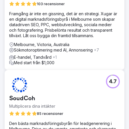
103 recensioner
Framgång är inte en gissning, det är en strategi. Xugar är
en digital marknadsföringsbyrå i Melbourne som skapar
datadriven SEO, PPC, webbutveckling, sociala medier
och fotografering. Prisbelönta resultat och transparent
tillväxt. Låt oss bygga din framtid tillsammans.
Melbourne, Victoria, Australia
Sökmotoroptimering med AI, Annonsering
+7
E-handel, Tandvård
+1
Med start från $1,000
4.7
SoudCoh
Multiplicera dina intäkter
85 recensioner
Den bästa marknadsföringsbyrån för leadgenerering i
Melbourne. Drivs av de yngsta, smartaste och skarpaste