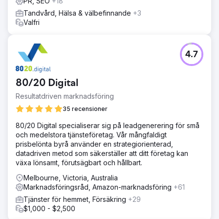
PR, SEO
+18
Tandvård, Hälsa & välbefinnande
+3
Valfri
4.7
80/20 Digital
Resultatdriven marknadsföring
35 recensioner
80/20 Digital specialiserar sig på leadgenerering för små
och medelstora tjänsteföretag. Vår mångfaldigt
prisbelönta byrå använder en strategiorienterad,
datadriven metod som säkerställer att ditt företag kan
växa lönsamt, förutsägbart och hållbart.
Melbourne, Victoria, Australia
Marknadsföringsråd, Amazon-marknadsföring
+61
Tjänster för hemmet, Försäkring
+29
$1,000 - $2,500