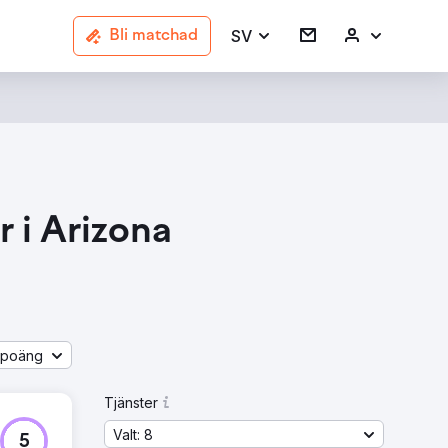
SV
Bli matchad
 i Arizona
åpoäng
Tjänster
Valt: 8
5