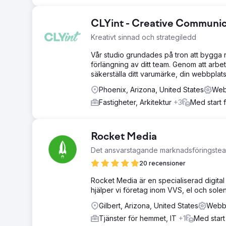
CLYint - Creative Communic
Kreativt sinnad och strategiledd
Vår studio grundades på tron att bygga 
förlängning av ditt team. Genom att arbet
säkerställa ditt varumärke, din webbpla
Phoenix, Arizona, United States
Web
Fastigheter, Arkitektur
+3
Med start 
Rocket Media
Det ansvarstagande marknadsföringsteam
20 recensioner
Rocket Media är en specialiserad digita
hjälper vi företag inom VVS, el och so
Gilbert, Arizona, United States
Webbu
Tjänster för hemmet, IT
+1
Med start