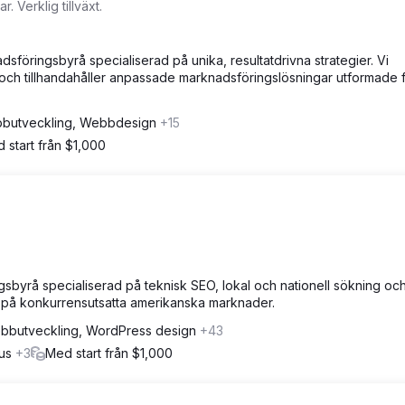
. Verklig tillväxt.
dsföringsbyrå specialiserad på unika, resultatdrivna strategier. Vi
 och tillhandahåller anpassade marknadsföringslösningar utformade f
butveckling, Webbdesign
+15
 start från $1,000
gsbyrå specialiserad på teknisk SEO, lokal och nationell sökning oc
 på konkurrensutsatta amerikanska marknader.
bbutveckling, WordPress design
+43
hus
+3
Med start från $1,000