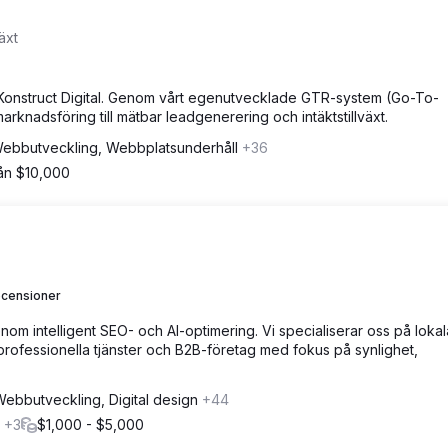
äxt
d Konstruct Digital. Genom vårt egenutvecklade GTR-system (Go-To-
rknadsföring till mätbar leadgenerering och intäktstillväxt.
ebbutveckling, Webbplatsunderhåll
+36
rån $10,000
ecensioner
nom intelligent SEO- och AI-optimering. Vi specialiserar oss på loka
 professionella tjänster och B2B-företag med fokus på synlighet,
ebbutveckling, Digital design
+44
r
+3
$1,000 - $5,000