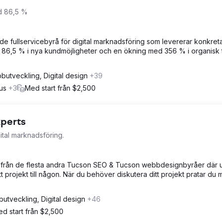
d 86,5 %
nde fullservicebyrå för digital marknadsföring som levererar konkret
 86,5 % i nya kundmöjligheter och en ökning med 356 % i organisk t
utveckling, Digital design
+39
hus
+3
Med start från $2,500
xperts
ital marknadsföring.
oss från de flesta andra Tucson SEO & Tucson webbdesignbyråer där u
itt projekt till någon. När du behöver diskutera ditt projekt pratar du
utveckling, Digital design
+46
d start från $2,500