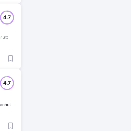
4.7
r att
4.7
renhet