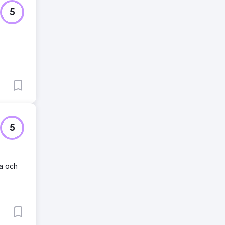
5
5
la och