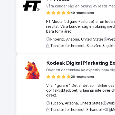
Våra kunder såg en ökning av leads me
49 recensioner
FT Media (tidigare Fasturtle) är en leda
resultat. Våra kunder såg en ökning med
bara förra året.
Phoenix, Arizona, United States
Webb
Tjänster för hemmet, Sjukvård & sjuk
Kodeak Digital Marketing E
Över ett decennium av expertis inom dig
26 recensioner
Vi är "görare". Det är det som skiljer 
gör faktiskt jobbet, vi lämnar inte över d
direkt.
Tucson, Arizona, United States
Webb
Tjänster för hemmet, E-handel
+3
Me