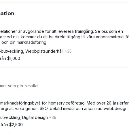
ation
relationer är avgörande för att leverera framgång. Se oss som en
a med oss kommer du att ha direkt tillgång till våra annonsmaterial fö
ts och din marknadsföring
butveckling, Webbplatsunderhåll
+35
från $1,000
et som ger resultat
l marknadsföringsbyrå för hemserviceföretag. Med över 20 års erfa
lenergi att växa genom SEO, betald media och anpassad webbdesign.
tveckling, Digital design
+39
 från $2,500