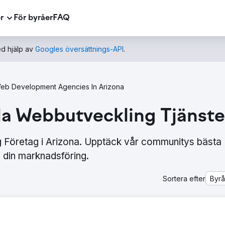
r
För byråer
FAQ
d hjälp av
Googles översättnings-API
.
eb Development Agencies In Arizona
la Webbutveckling Tjänster
g Företag i Arizona. Upptäck vår communitys bästa
din marknadsföring.
Sortera efter
Byr