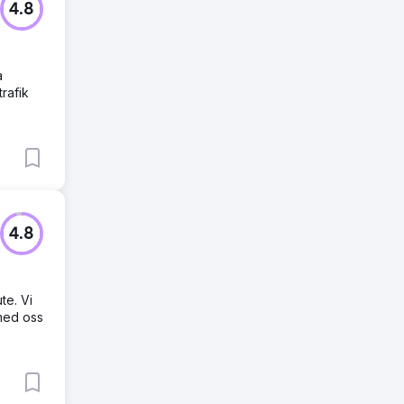
4.8
a
rafik
4.8
te. Vi
 med oss