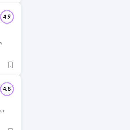
4.9
O,
4.8
en