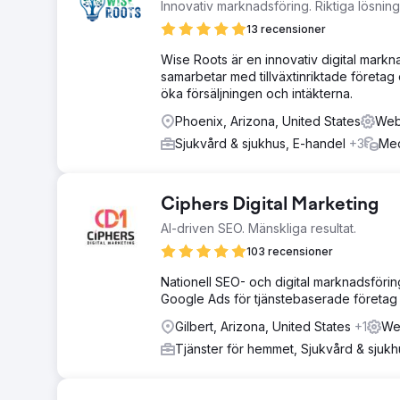
Innovativ marknadsföring. Riktiga lösningar
13 recensioner
Wise Roots är en innovativ digital markna
samarbetar med tillväxtinriktade företag
öka försäljningen och intäkterna.
Phoenix, Arizona, United States
Web
Sjukvård & sjukhus, E-handel
+3
Med
Ciphers Digital Marketing
AI-driven SEO. Mänskliga resultat.
103 recensioner
Nationell SEO- och digital marknadsförin
Google Ads för tjänstebaserade företag
Gilbert, Arizona, United States
+1
We
Tjänster för hemmet, Sjukvård & sjuk