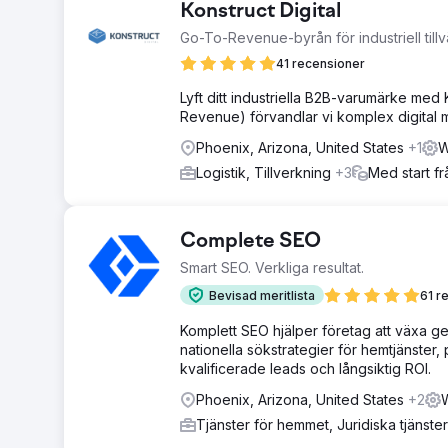
Konstruct Digital
Go-To-Revenue-byrån för industriell tillv
41 recensioner
Lyft ditt industriella B2B-varumärke me
Revenue) förvandlar vi komplex digital ma
Phoenix, Arizona, United States
+1
W
Logistik, Tillverkning
+3
Med start f
Complete SEO
Smart SEO. Verkliga resultat.
Bevisad meritlista
61 r
Komplett SEO hjälper företag att växa ge
nationella sökstrategier för hemtjänster,
kvalificerade leads och långsiktig ROI.
Phoenix, Arizona, United States
+2
W
Tjänster för hemmet, Juridiska tjänste