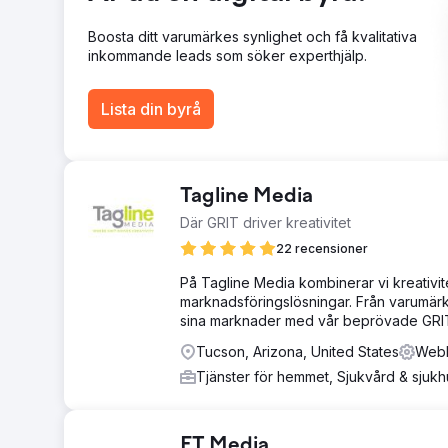
Gå till byråsida
Boosta ditt varumärkes synlighet och få kvalitativa
inkommande leads som söker experthjälp.
Lista din byrå
Tagline Media
Där GRIT driver kreativitet
22 recensioner
På Tagline Media kombinerar vi kreativite
marknadsföringslösningar. Från varumärk
sina marknader med vår beprövade GRIT-
Tucson, Arizona, United States
Webb
Tjänster för hemmet, Sjukvård & sjuk
FT Media