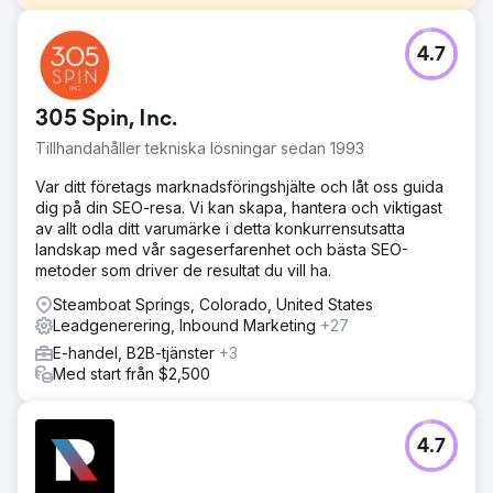
Utmaning
4.7
Däcksrestaureringsklienten kom till oss med en föråldrad
webbplats och en begränsad CRM. De ville växa sin
verksamhet organiskt utan betalda annonser.
305 Spin, Inc.
Lösning
Tillhandahåller tekniska lösningar sedan 1993
Vi designade och utvecklade en fantastisk ny
WordPress-webbplats, integrerad med ett uppgraderat
Var ditt företags marknadsföringshjälte och låt oss guida
CRM, och startade sedan SEO. Varje gång en kund når ut
dig på din SEO-resa. Vi kan skapa, hantera och viktigast
till företaget via kontaktformulär skapas en ny kontakt-
av allt odla ditt varumärke i detta konkurrensutsatta
och pipelinemöjlighet i CRM, och ett textmeddelande
landskap med vår sageserfarenhet och bästa SEO-
skickas till kunden och kunden.
metoder som driver de resultat du vill ha.
Resultat
Steamboat Springs, Colorado, United States
Den här klienten får 20+ välkvalificerade leads per dag
Leadgenerering, Inbound Marketing
+27
och mer än fördubblade sina intäkter under sitt första år
E-handel, B2B-tjänster
+3
av programmet.
Med start från $2,500
Gå till byråsida
4.7