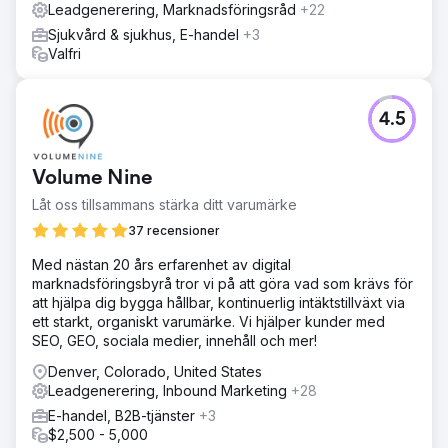
500 besök per månad från deras lokala marknad i Denver
Leadgenerering, Marknadsföringsråd
+22
metro och Colorado Springs.
Sjukvård & sjukhus, E-handel
+3
Valfri
Gå till byråsida
4.5
Volume Nine
Låt oss tillsammans stärka ditt varumärke
37 recensioner
Med nästan 20 års erfarenhet av digital
marknadsföringsbyrå tror vi på att göra vad som krävs för
att hjälpa dig bygga hållbar, kontinuerlig intäktstillväxt via
ett starkt, organiskt varumärke. Vi hjälper kunder med
SEO, GEO, sociala medier, innehåll och mer!
Denver, Colorado, United States
Leadgenerering, Inbound Marketing
+28
E-handel, B2B-tjänster
+3
$2,500 - 5,000