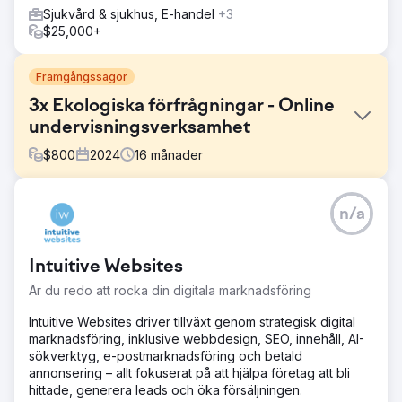
Sjukvård & sjukhus, E-handel
+3
$25,000+
Framgångssagor
3x Ekologiska förfrågningar - Online
undervisningsverksamhet
$
800
2024
16
månader
Utmaning
n/a
Undervisningsföretaget erbjöd högkvalitativa
onlinelektioner i GCSE- och A-Level-ämnen men kämpade
för att generera potentiella kunder via sin webbplats.
Intuitive Websites
Deras webbplats saknade söksynlighet, hade svag
innehållsstruktur och byggdes på en daterad mall som
Är du redo att rocka din digitala marknadsföring
inte var optimerad för SEO eller konvertering. De
behövde en modern nylansering som kunde öka den
Intuitive Websites driver tillväxt genom strategisk digital
organiska räckvidden och generera konsekventa
marknadsföring, inklusive webbdesign, SEO, innehåll, AI-
förfrågningar från föräldrar och elever.
sökverktyg, e-postmarknadsföring och betald
annonsering – allt fokuserat på att hjälpa företag att bli
Lösning
hittade, generera leads och öka försäljningen.
Vi ledde den fullständiga nylanseringen och SEO-