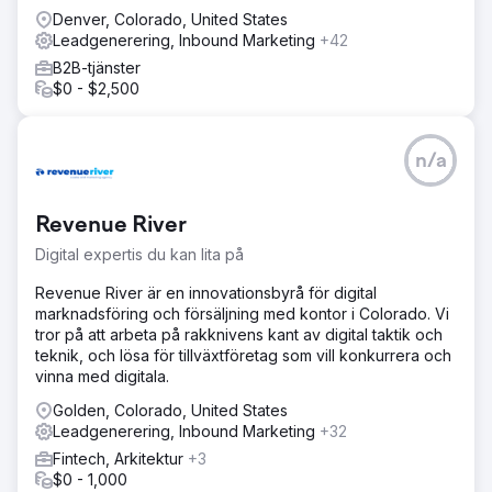
strategin inklusive: Sökordsforskning inriktad på termer
Denver, Colorado, United States
med hög avsikt (t.ex. "online GCSE-matematiklärare",
Leadgenerering, Inbound Marketing
+42
"Kemiundervisning på A-nivå") Fullständig omskrivning av
B2B-tjänster
hemsidan, ämnessidor och blogginnehåll för tydlighet,
$0 - $2,500
sökavsikt och auktoritet Utformade en SEO-optimerad
webbplatsstruktur med förbättrade tekniska
användarupplevelser och tydliga CTA-linjer, tekniska
n/a
webbsidor och mobilhastigheter: metadataoptimering
Uppsättning av Google Analytics 4 och Google Search
Console med konvertering
Revenue River
Resultat
Digital expertis du kan lita på
+213 % ökning av organisk trafik inom 3 månader Rankad
på sida 1 för 15+ ämnesspecifika sökord, inklusive
Revenue River är en innovationsbyrå för digital
"onlinebiology tutor" och "GCSE English lessons online"
marknadsföring och försäljning med kontor i Colorado. Vi
Omvandlingsfrekvensen fördubblades, med
tror på att arbeta på rakknivens kant av digital taktik och
genomsnittliga veckoformulär för förfrågningar som
teknik, och lösa för tillväxtföretag som vill konkurrera och
ökade från 4 till 12+ per vecka Avvisningsfrekvensen
vinna med digitala.
minskade med 28 %, och den genomsnittliga
sessionslängden ökade med 36-2 % i regionala
Golden, Colorado, United States
positioner för företaget och nationellt.
Leadgenerering, Inbound Marketing
+32
Fintech, Arkitektur
+3
$0 - 1,000
Gå till byråsida