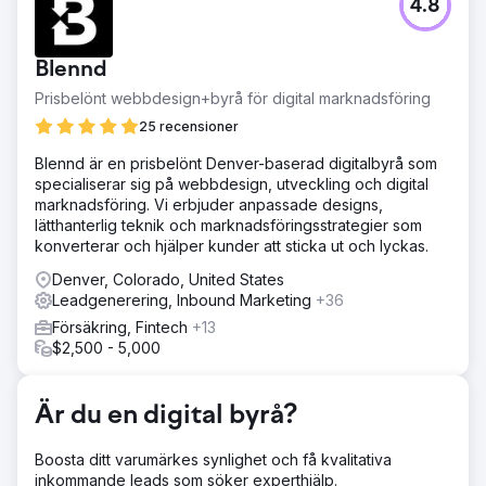
4.8
Denna kund om köksrenovering hade en föråldrad
webbplats och dålig onlinenärvaro.
Lösning
Blennd
Vi designade och utvecklade en vacker ny WordPress-
Prisbelönt webbdesign+byrå för digital marknadsföring
webbplats innan vi började hantera SEO och Google Ads.
25 recensioner
Resultat
Kunden blev chockad över hur effektivt vårt program är,
Blennd är en prisbelönt Denver-baserad digitalbyrå som
tillsammans med den höga kvaliteten på
specialiserar sig på webbdesign, utveckling och digital
ombyggnadsprojektet som hans team får arbeta varje
marknadsföring. Vi erbjuder anpassade designs,
dag. Kunden rapporterade 4x intäkt inom två år efter
lätthanterlig teknik och marknadsföringsstrategier som
programmet.
konverterar och hjälper kunder att sticka ut och lyckas.
Denver, Colorado, United States
Gå till byråsida
Leadgenerering, Inbound Marketing
+36
Försäkring, Fintech
+13
$2,500 - 5,000
Är du en digital byrå?
Boosta ditt varumärkes synlighet och få kvalitativa
inkommande leads som söker experthjälp.