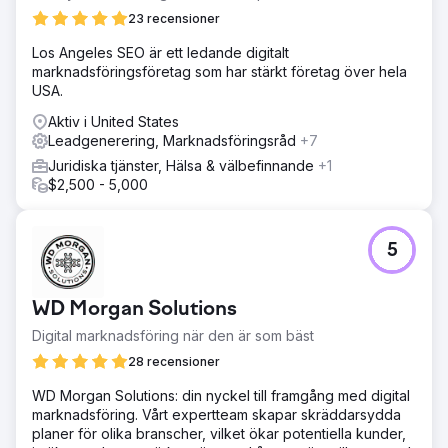
+190 % ökning av organisk trafik under de första 90
23 recensioner
dagarna efter lansering av Page 1 rankningar för
nyckeltermer som "Cyber Essentials UK", "Cyber
Los Angeles SEO är ett ledande digitalt
Essentials cost" och "Cyber Essentials Plus audit" Den
marknadsföringsföretag som har stärkt företag över hela
genomsnittliga leadvolymen tredubblades — från 3 till 9+
USA.
kvalificerade leads per vecka via kontaktformuläret.
Aktiv i United States
Avvisningsfrekvensen 21 % minskade med 2 % av SEO-
Leadgenerering, Marknadsföringsråd
+7
sessionen och minskade med 2 % landning. sidorna
började konvertera med 6,4 %, vilket överträffade äldre
Juridiska tjänster, Hälsa & välbefinnande
+1
sidor med tre gånger
$2,500 - 5,000
Gå till byråsida
5
WD Morgan Solutions
Digital marknadsföring när den är som bäst
28 recensioner
WD Morgan Solutions: din nyckel till framgång med digital
marknadsföring. Vårt expertteam skapar skräddarsydda
planer för olika branscher, vilket ökar potentiella kunder,