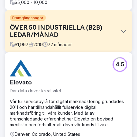
$5,000 - 10,000
Framgångssagor
ÖVER 50 INDUSTRIELLA (B2B)
LEDAR/MÅNAD
$
1,997
2019
72
månader
Utmaning
4.5
Försäljnings- och uthyrningsföretaget för gaffeltruckar
fick inga kvalitetspoäng från det stora
marknadsföringsföretaget det arbetade med.
Elevato
Lösning
Där data driver kreativitet
Vi byggde en ny WordPress-webbplats för dem och
lanserade SEO och Google Ads.
Vår fullservicebyrå för digital marknadsföring grundades
2011 och har tillhandahållit fullservice digital
Resultat
marknadsföring till våra kunder. Med år av
Vi levererar konsekvent 50+ kvalitetspoäng per månad
branschledande erfarenhet har Elevato en bevisad
från industrikunder som behöver köpa och serva
meritlista och fortsätter att driva vår kunds tillväxt.
gaffeltruckar för sina företag. Kundens organiska
webbplatstrafik gick från praktiskt taget ingenting till över
Denver, Colorado, United States