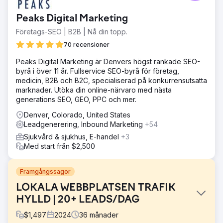
Peaks Digital Marketing
Företags-SEO | B2B | Nå din topp.
70 recensioner
Peaks Digital Marketing är Denvers högst rankade SEO-
byrå i över 11 år. Fullservice SEO-byrå för företag,
medicin, B2B och B2C, specialiserad på konkurrensutsatta
marknader. Utöka din online-närvaro med nästa
generations SEO, GEO, PPC och mer.
Denver, Colorado, United States
Leadgenerering, Inbound Marketing
+54
Sjukvård & sjukhus, E-handel
+3
Med start från $2,500
Framgångssagor
LOKALA WEBBPLATSEN TRAFIK
HYLLD | 20+ LEADS/DAG
$
1,497
2024
36
månader