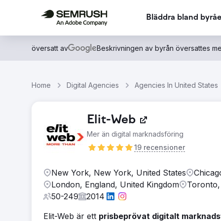
Bläddra bland byråe
översatt av
Beskrivningen av byrån översattes me
Home
Digital Agencies
Agencies In United States
Elit-Web
Mer än digital marknadsföring
19 recensioner
New York, New York, United States
Chicago
London, England, United Kingdom
Toronto,
50-249
2014
Elit-Web är ett
prisbeprövat digitalt marknad