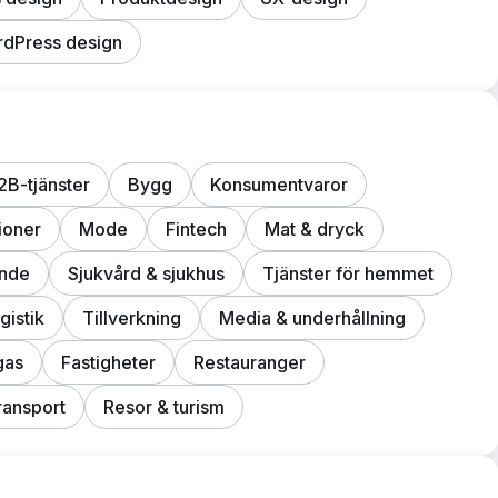
dPress design
2B-tjänster
Bygg
Konsumentvaror
tioner
Mode
Fintech
Mat & dryck
ande
Sjukvård & sjukhus
Tjänster för hemmet
gistik
Tillverkning
Media & underhållning
gas
Fastigheter
Restauranger
ransport
Resor & turism