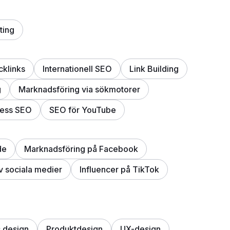
ting
cklinks
Internationell SEO
Link Building
g
Marknadsföring via sökmotorer
ess SEO
SEO för YouTube
de
Marknadsföring på Facebook
v sociala medier
Influencer på TikTok
 design
Produktdesign
UX-design