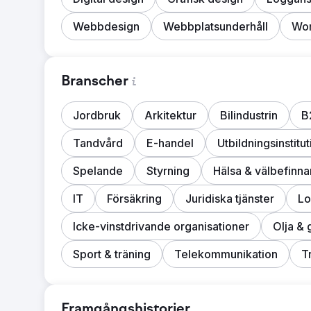
Webbdesign
Webbplatsunderhåll
Wor
Branscher
Jordbruk
Arkitektur
Bilindustrin
B
Tandvård
E-handel
Utbildningsinstitu
Spelande
Styrning
Hälsa & välbefinn
IT
Försäkring
Juridiska tjänster
Lo
Icke-vinstdrivande organisationer
Olja & 
Sport & träning
Telekommunikation
T
Framgångshistorier