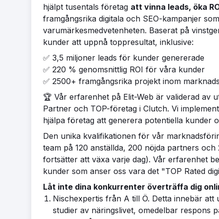
hjälpt tusentals företag
att vinna leads, öka RO
framgångsrika digitala och SEO-kampanjer som hj
varumärkesmedvetenheten. Baserat på vinstgene
kunder att uppnå toppresultat, inklusive:
✅ 3,5 miljoner leads för kunder genererade
✅ 220 % genomsnittlig ROI för våra kunder
✅ 2500+ framgångsrika projekt inom marknads
🏆 Vår erfarenhet på Elit-Web är validerad av
Partner och TOP-företag i Clutch. Vi implemen
hjälpa företag att generera potentiella kunder 
Den unika kvalifikationen för vår marknadsförin
team på 120 anställda, 200 nöjda partners och
fortsätter att växa varje dag). Vår erfarenhet
kunder som anser oss vara det "TOP Rated dig
Låt inte dina konkurrenter överträffa dig onl
Nischexpertis från A till Ö. Detta innebär att 
studier av näringslivet, omedelbar respons