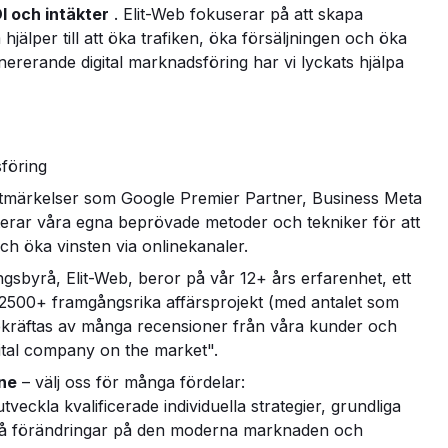
I och intäkter
. Elit-Web fokuserar på att skapa
älper till att öka trafiken, öka försäljningen och öka
rerande digital marknadsföring har vi lyckats hjälpa
föring
 utmärkelser som Google Premier Partner, Business Meta
terar våra egna beprövade metoder och tekniker för att
och öka vinsten via onlinekanaler.
gsbyrå, Elit-Web, beror på vår 12+ års erfarenhet, ett
 2500+ framgångsrika affärsprojekt (med antalet som
 bekräftas av många recensioner från våra kunder och
ital company on the market".
ine
– välj oss för många fördelar:
utveckla kvalificerade individuella strategier, grundliga
 på förändringar på den moderna marknaden och