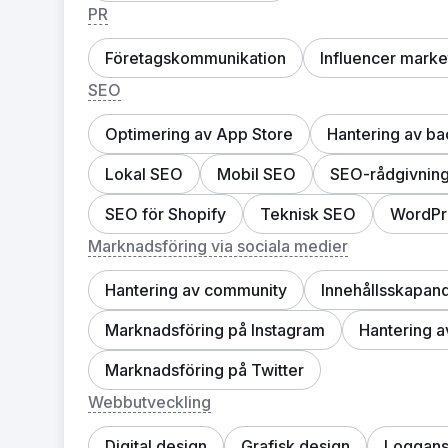
PR
Företagskommunikation
Influencer marke
SEO
Optimering av App Store
Hantering av ba
Lokal SEO
Mobil SEO
SEO-rådgivnin
SEO för Shopify
Teknisk SEO
WordPr
Marknadsföring via sociala medier
Hantering av community
Innehållsskapan
Marknadsföring på Instagram
Hantering a
Marknadsföring på Twitter
Webbutveckling
Digital design
Grafisk design
Loggans