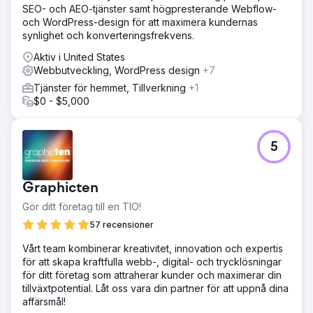
SEO- och AEO-tjänster samt högpresterande Webflow-
kunden godkände. Jag återskapade även deras logotyp
och WordPress-design för att maximera kundernas
med en enkel, modern touch som passar perfekt in i en
synlighet och konverteringsfrekvens.
1:1-bild.
Aktiv i United States
Resultat
Webbutveckling, WordPress design
+7
En specialdesignad webbplats som imponerade dem
totalt; den visar upp deras 17-åriga svit som bästa pizza i
Tjänster för hemmet, Tillverkning
+1
Marshfield, vilket de är stolta över. Jag återskapade
$0 - $5,000
deras logotyp, en körsbärsröd Chevy '57 Bel Air. Jag
hittade en vektorkopia av exakt den bilen, färgade den i
sin körsbärsröda färg som hans meny och omgav den
5
med hans företagsnamn via rundad text. Han älskade den
så mycket att han använder den på sitt brevpapper
(kuvert, etiketter, klistermärken), skyltannonser,
Graphicten
onlineannonser, tryckta annonser och till och med en
specialdesignad magnetdekal till sin golfbil.
Gör ditt företag till en TIO!
57 recensioner
Gå till byråsida
Vårt team kombinerar kreativitet, innovation och expertis
för att skapa kraftfulla webb-, digital- och trycklösningar
för ditt företag som attraherar kunder och maximerar din
tillväxtpotential. Låt oss vara din partner för att uppnå dina
affärsmål!