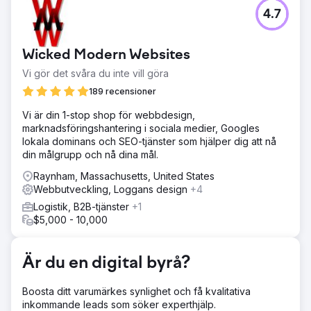
Utmaning
4.7
En e-handelswebbplats som specialiserat sig på
högkvalitativa klockarmband stod inför utmaningar när det
gäller synlighet online och organisk trafik. Trots ett
Wicked Modern Websites
varierat produktutbud ledde dålig sökordsinriktning,
otillräcklig optimering på sidan och brist på
Vi gör det svåra du inte vill göra
kvalitetsbakåtlänkar till låga sökmotorrankningar och
189 recensioner
minimal försäljning.
Vi är din 1-stop shop för webbdesign,
Lösning
marknadsföringshantering i sociala medier, Googles
Vi implementerade en mångfacetterad SEO-strategi, med
lokala dominans och SEO-tjänster som hjälper dig att nå
fokus på sökordsforskning, optimering av innehåll och
din målgrupp och nå dina mål.
webbplatsstruktur. Vi skapade nya målsidor, högkvalitativa
blogginlägg och guider och genomförde en riktad
Raynham, Massachusetts, United States
länkbyggande kampanj.
Webbutveckling, Loggans design
+4
Resultat
Logistik, B2B-tjänster
+1
På åtta månader såg webbplatsen en 150 % ökning av
$5,000 - 10,000
organisk trafik, högre ranking för riktade sökord och
toppositioner för högtrafikerade sökord.
Konverteringsgraden ökade med 40 %, vilket ökade
Är du en digital byrå?
försäljningen. Innehållsmarknadsföring och högkvalitativa
bakåtlänkar höjde varumärkets auktoritet.
Boosta ditt varumärkes synlighet och få kvalitativa
inkommande leads som söker experthjälp.