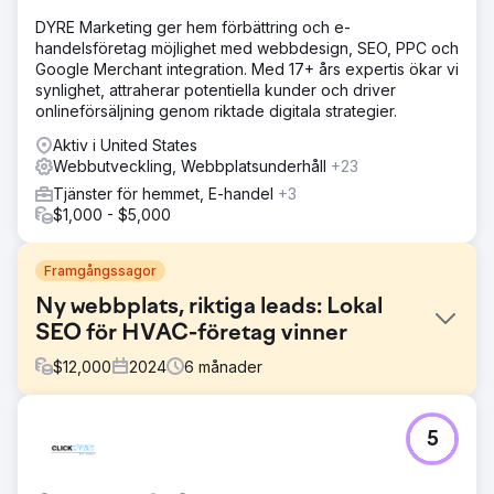
DYRE Marketing ger hem förbättring och e-
handelsföretag möjlighet med webbdesign, SEO, PPC och
Google Merchant integration. Med 17+ års expertis ökar vi
synlighet, attraherar potentiella kunder och driver
onlineförsäljning genom riktade digitala strategier.
Aktiv i United States
Webbutveckling, Webbplatsunderhåll
+23
Tjänster för hemmet, E-handel
+3
$1,000 - $5,000
Framgångssagor
Ny webbplats, riktiga leads: Lokal
SEO för HVAC-företag vinner
$
12,000
2024
6
månader
Utmaning
5
Kunden hade en gör-det-själv-webbplats som inte
genererade några samtal eller leads. Deras Google-
närvaro drev ingen affär, och webbplatsen saknade den