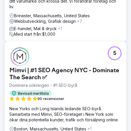
ditt varumärke och krossa det. Vi förändrar företag och
liv.
Brewster, Massachusetts, United States
Webbutveckling, Grafisk design
+7
E-handel, Mat & dryck
+1
Med start från $1,000
5
Mimvi | #1 SEO Agency NYC - Dominate
The Search ✅
Dominera sökningen - #1 SEO-byrå
Bevisad meritlista
90 recensioner
New Yorks och Long Islands ledande SEO-byrå.
Samarbeta med Mimvi, SEO-företaget i New York som
ökar dina potentiella kunder, trafik och försäljning online.
Boston, Massachusetts, United States
+1