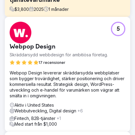
tjänstevarumärke
$
3,800
2025
1
månader
Utmaning
5
Kunden lanserade utan någon digital närvaro. Ingen
webbplatshistorik. Ingen auktoritet för Google Business
Profile. Inga bakåtlänkar, recensioner eller
Webpop Design
varumärkesigenkänning. De gick in på en
konkurrensutsatt lokal servicemarknad där etablerade
Skräddarsydd webbdesign för ambitiösa företag.
aktörer hade många års förtroendesignaler och synlighet
17 recensioner
för kartpaket. Att börja från grunden innebar att alla
konkurrenter hade ett försprång, och kunden behövde
Webpop Design levererar skräddarsydda webbplatser
snabba resultat för att generera intäkter. Kärnproblemet:
som bygger trovärdighet, stärker positionering och driver
ingen kunde hitta dem, och algoritmen hade ingen
kommersiella resultat. Strategisk design, WordPress-
anledning att lita på dem ännu.
utveckling och e-handel för varumärken som vägrar att
smälta in i omgivningen.
Lösning
Vi byggde deras lokala SEO-grund från grunden. Det
Aktiv i United States
innebar att helt optimera deras Google Business-profil
Webbutveckling, Digital design
+6
med rätt kategorier, serviceområden och en
Fintech, B2B-tjänster
+1
sökordsanpassad beskrivning, plus en
Med start från $1,000
recensionsgenereringsprocess från dag ett. Varje
servicesida byggdes kring ett lokalt sökord med hög