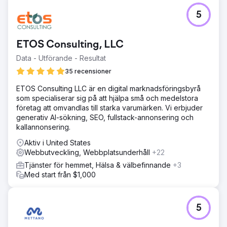
avsikt, naturliga stödjande termer och tydliga platssignaler
i titlar, rubriker och text. Vi säkrade citeringskonsekvens i
5
viktiga kataloger och strukturerade varje sida för att
konvertera besökare till leads.
ETOS Consulting, LLC
Resultat
Med början från noll nådde den här klienten topp 3 i
Data - Utförande - Resultat
Google Maps inom sitt målområde och placerade sig
35 recensioner
organiskt på första plats för flera lokala sökord med hög
sökintention. De uppnådde detta utan tidigare
ETOS Consulting LLC är en digital marknadsföringsbyrå
domänauktoritet, ingen recensionshistorik och ingen
som specialiserar sig på att hjälpa små och medelstora
befintlig webbnärvaro, och byggde därmed en hållbar
företag att omvandlas till starka varumärken. Vi erbjuder
lokal SEO-grund som var tillräckligt stark för att växa
generativ AI-sökning, SEO, fullstack-annonsering och
vidare.
kallannonsering.
Aktiv i United States
Gå till byråsida
Webbutveckling, Webbplatsunderhåll
+22
Tjänster för hemmet, Hälsa & välbefinnande
+3
Med start från $1,000
5