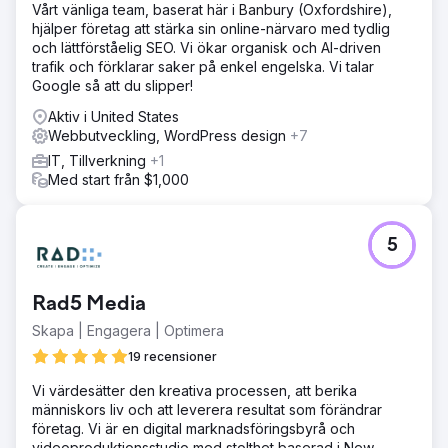
Vårt vänliga team, baserat här i Banbury (Oxfordshire),
hjälper företag att stärka sin online-närvaro med tydlig
Gå till byråsida
och lättförståelig SEO. Vi ökar organisk och AI-driven
trafik och förklarar saker på enkel engelska. Vi talar
Google så att du slipper!
Aktiv i United States
Webbutveckling, WordPress design
+7
IT, Tillverkning
+1
Med start från $1,000
5
Rad5 Media
Skapa | Engagera | Optimera
19 recensioner
Vi värdesätter den kreativa processen, att berika
människors liv och att leverera resultat som förändrar
företag. Vi är en digital marknadsföringsbyrå och
videoproduktionsstudio med stolthet baserad i New