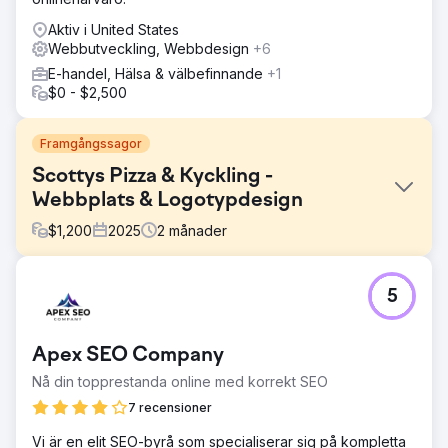
Aktiv i United States
Webbutveckling, Webbdesign
+6
E-handel, Hälsa & välbefinnande
+1
$0 - $2,500
Framgångssagor
Scottys Pizza & Kyckling -
Webbplats & Logotypdesign
$
1,200
2025
2
månader
Utmaning
5
Kunden gav mig i uppdrag att bygga en tredje design åt
dem och göra den väldigt modern. De behövde också en
ny logotyp. Innan dess hade jag skapat två webbplatser
Apex SEO Company
med Zurbs Foundation och ett anpassat WordPress-tema
som vi själva byggt. Deras logotyp hade då en känsla från
Nå din topprestanda online med korrekt SEO
slutet av 90-talet, väldigt detaljerad.
7 recensioner
Lösning
Vi är en elit SEO-byrå som specialiserar sig på kompletta
Jag hittade ett modernt tema för pizzarestauranger som