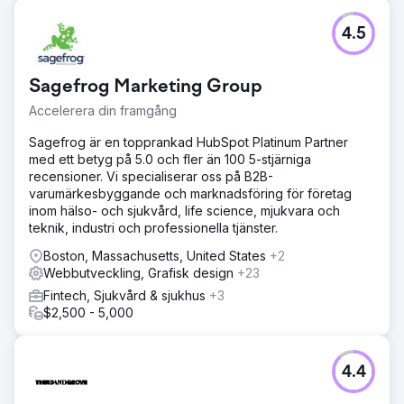
Utmaning
4.5
PegasusOne kontaktade oss med en betydande
utmaning. De hade en omfattande lista med sökord som
de ville ranka på Google för att öka potentiella kunder
Sagefrog Marketing Group
och trafik. Kundens primära mål var att förbättra sin
synlighet online och generera fler affärsmöjligheter
Accelerera din framgång
genom förbättrade sökmotorrankningar
Sagefrog är en topprankad HubSpot Platinum Partner
Lösning
med ett betyg på 5.0 och fler än 100 5-stjärniga
Efter grundliga diskussioner med kunden för att förstå
recensioner. Vi specialiserar oss på B2B-
deras mål och målgrupp, implementerade vi en
varumärkesbyggande och marknadsföring för företag
omfattande SEO-metod. Detta inkluderade on-page-
inom hälso- och sjukvård, life science, mjukvara och
optimering, innehållsoptimering, blogghantering, teknisk
teknik, industri och professionella tjänster.
SEO, bakåtlänksbyggande, konkurrentanalys, UI/UX &
CTA-rekommendationer.
Boston, Massachusetts, United States
+2
Webbutveckling, Grafisk design
+23
Resultat
Fintech, Sjukvård & sjukhus
+3
Utförandet av våra skräddarsydda SEO-lösningar visade
$2,500 - 5,000
sig vara mycket framgångsrikt. Vi lyckades få de flesta av
de riktade sökorden på sida 1 i Googles sökresultat. Detta
ökade avsevärt PegasusOnes synlighet online, vilket
ledde till en avsevärd ökning av webbplatstrafiken och
4.4
en anmärkningsvärd ökning av potentiella kunder.