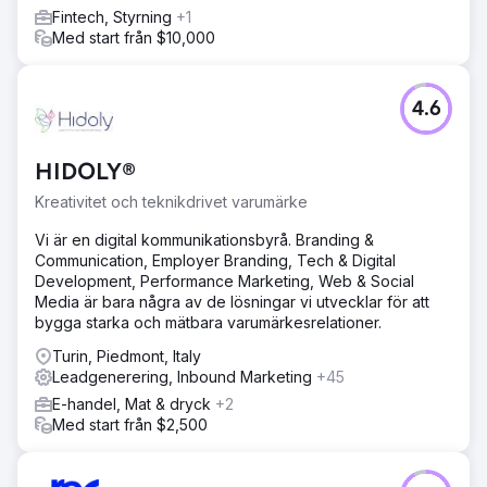
000 dollar i hänförbara intäkter, kostnaden per förvärv
Fintech, Styrning
+1
minskade med 58 % och avkastningen på
Med start från $10,000
annonsutgifterna steg från 1,9 gånger till 4,6 gånger.
Företaget skalar nu främst upp genom SEO och sociala
medier.
4.6
Gå till byråsida
HIDOLY®
Kreativitet och teknikdrivet varumärke
Vi är en digital kommunikationsbyrå. Branding &
Communication, Employer Branding, Tech & Digital
Development, Performance Marketing, Web & Social
Media är bara några av de lösningar vi utvecklar för att
bygga starka och mätbara varumärkesrelationer.
Turin, Piedmont, Italy
Leadgenerering, Inbound Marketing
+45
E-handel, Mat & dryck
+2
Med start från $2,500