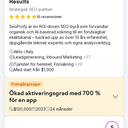
Results
Strategisk SEO-partner
10 recensioner
SeoProfy är en ROI-driven SEO-byrå som förvandlar
organisk och AI-baserad sökning till en förutsägbar
intäktskanal – backad upp av över 13 års erfarenhet,
djupgående teknisk expertis och egna analysverktyg.
Aktiv i Italy
Leadgenerering, Inbound Marketing
+37
Tjänster för hemmet, Försäkring
+29
Med start från $1,000
Framgångssagor
Ökad aktiveringsgrad med 700 %
för en app
$
120,000
2023
24
månader
Utmaning