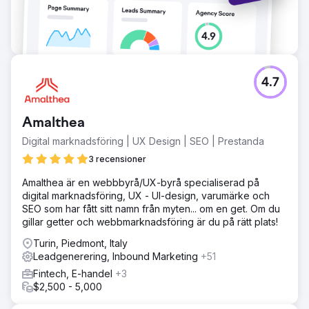
LinkedIn-annonser minskade med 44 % och
kontobaserad marknadsföring konverterade 31 av 80
namngivna konton till aktiva affärsmöjligheter. Den totala
skapade pipelinen växte 4,2 gånger jämfört med
föregående år, och säljcyklerna förkortades med 28
dagar genom bättre leadkvalificering.
4.7
Gå till byråsida
Amalthea
Digital marknadsföring | UX Design | SEO | Prestanda
3 recensioner
Amalthea är en webbbyrå/UX-byrå specialiserad på
digital marknadsföring, UX - UI-design, varumärke och
SEO som har fått sitt namn från myten... om en get. Om du
gillar getter och webbmarknadsföring är du på rätt plats!
Turin, Piedmont, Italy
Leadgenerering, Inbound Marketing
+51
Fintech, E-handel
+3
$2,500 - 5,000