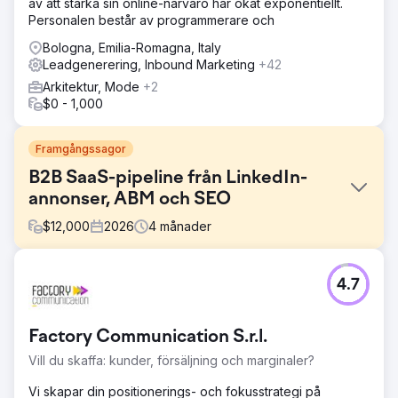
av att stärka sin online-närvaro har ökat exponentiellt.
Personalen består av programmerare och
Bologna, Emilia-Romagna, Italy
Leadgenerering, Inbound Marketing
+42
Arkitektur, Mode
+2
$0 - 1,000
Framgångssagor
B2B SaaS-pipeline från LinkedIn-
annonser, ABM och SEO
$
12,000
2026
4
månader
Utmaning
4.7
Ett B2B SaaS-företag inom arbetskraftsanalys hade
stoppat sin pipeline trots en stark produkt. Deras
organiska sökrankningar missade alla sökord med hög
Factory Communication S.r.l.
köparintention, LinkedIn-annonser genererade klick men
inga demoer, och kontobaserad marknadsföring
Vill du skaffa: kunder, försäljning och marginaler?
saknades. Marknadsföringsbaserad pipeline bidrog med
under 12 % av de nya intäkterna, säljcyklerna var 90 till
Vi skapar din positionerings- och fokusstrategi på