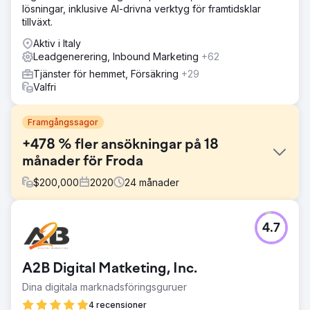
lösningar, inklusive AI-drivna verktyg för framtidsklar
tillväxt.
Aktiv i Italy
Leadgenerering, Inbound Marketing
+62
Tjänster för hemmet, Försäkring
+29
Valfri
Framgångssagor
+478 % fler ansökningar på 18
månader för Froda
$
200,000
2020
24
månader
Utmaning
4.7
Fintech-branschen är något utöver det vanliga: ordet
"företagslån" har toppat listan över Sveriges dyraste
sökord flera år i rad. När vi började med den här klienten
A2B Digital Matketing, Inc.
hade sökordet en genomsnittlig kostnad per klick på 626
kronor. Hela 65 av de 100 dyraste orden i Sverige
Dina digitala marknadsföringsguruer
innehåller ordet "lån" i någon form. Det säger en del om
4 recensioner
hur konkurrensutsatt branschen är, så våra Google Ads-