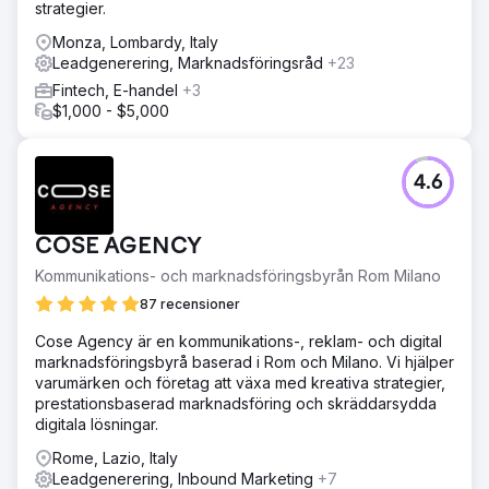
strategier.
och sociala medier.
Monza, Lombardy, Italy
Lösning
Leadgenerering, Marknadsföringsråd
+23
Elatre genomförde ett komplett digitalt
Fintech, E-handel
+3
marknadsföringsprogram för olika funnels. Vårt SEO-team
$1,000 - $5,000
byggde destinationsfokuserade landningssidor,
avsiktsbaserat blogginnehåll, intern länkarkitektur och
schemamarkering för SEO för resor och lokal
marknadsföring. Vårt team för betalda medier byggde om
4.6
Instagram-annonser och metaannonskampanjer med
publiklager, anpassade videofilmer och kreativa
testimonialer som testades varje vecka. Vi lade till
COSE AGENCY
konverteringsoptimering för alla bokningsformulär,
Kommunikations- och marknadsföringsbyrån Rom Milano
integrerade leadgenerering i CRM-systemet och byggde
attributionsdashboards.
87 recensioner
Resultat
Cose Agency är en kommunikations-, reklam- och digital
Inom 7 månader hade varumärket gått från 100 % betald
marknadsföringsbyrå baserad i Rom och Milano. Vi hjälper
förvärv till 70 % organiska bokningar genom SEO och
varumärken och företag att växa med kreativa strategier,
innehållsmarknadsföring. SEO-landningssidor rankades
prestationsbaserad marknadsföring och skräddarsydda
högst upp på Googles förstasida för sökord med hög
digitala lösningar.
intresse, den organiska trafiken ökade med över 8
Rome, Lazio, Italy
gånger och Instagram-annonser genererade tusentals
Leadgenerering, Inbound Marketing
+7
kvalificerade förfrågningar. Direktbokningar översteg 150