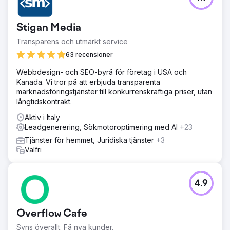
genom webbplats- och applikationsoptimering - 90 %
lägre kostnad per kundförvärv via Google Ads - Stabil
Stigan Media
tillväxt av månatlig försäljning under de senaste två åren
Transparens och utmärkt service
Gå till byråsida
63 recensioner
Webbdesign- och SEO-byrå för företag i USA och
Kanada. Vi tror på att erbjuda transparenta
marknadsföringstjänster till konkurrenskraftiga priser, utan
långtidskontrakt.
Aktiv i Italy
Leadgenerering, Sökmotoroptimering med AI
+23
Tjänster för hemmet, Juridiska tjänster
+3
Valfri
4.9
Overflow Cafe
Syns överallt. Få nya kunder.