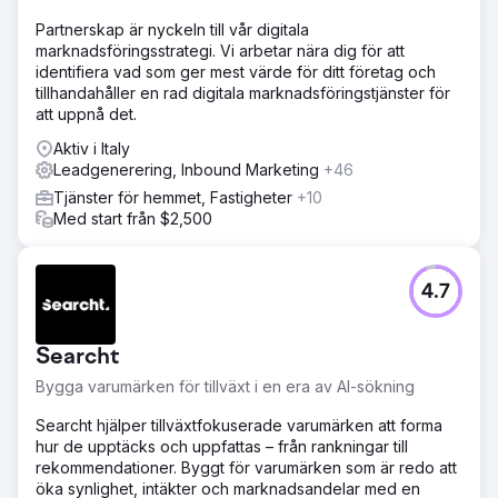
experter kavlade upp ärmarna.
Partnerskap är nyckeln till vår digitala
marknadsföringsstrategi. Vi arbetar nära dig för att
Lösning
identifiera vad som ger mest värde för ditt företag och
Vårt uppdrag var att optimera Frodas Google Ads-konto
tillhandahåller en rad digitala marknadsföringstjänster för
för att driva så mycket relevant trafik som möjligt inom
att uppnå det.
budget och skapa nya kunder till lägsta möjliga kostnad.
Vi arbetade datadrivet enligt vår etablerade metod och
Aktiv i Italy
egenutvecklade Google Ads-algoritm. Vi kombinerade
Leadgenerering, Inbound Marketing
+46
våra analytiska styrkor med konstformen att anpassa
Tjänster för hemmet, Fastigheter
+10
annonsbudskap och optimerade landningssidor. Vårt
Med start från $2,500
fokus låg främst på kostnad per konvertering för Froda.
Resultat
Så snabbt som två månader senare hade vi – med samma
4.7
annonsbudget – uppnått 38 % fler konverteringar och
minskat kostnaden per ansökan med 36 %. Sedan vi
inledde samarbetet med Froda har utmaningen inte
Searcht
minskat, snarare tvärtom. Efter ett och ett halvt år
tillsammans är vi stolta över att ha femdubblat antalet
Bygga varumärken för tillväxt i en era av AI-sökning
ansökningar (+478 %) via Google Ads.
Searcht hjälper tillväxtfokuserade varumärken att forma
hur de upptäcks och uppfattas – från rankningar till
Gå till byråsida
rekommendationer. Byggt för varumärken som är redo att
öka synlighet, intäkter och marknadsandelar med en