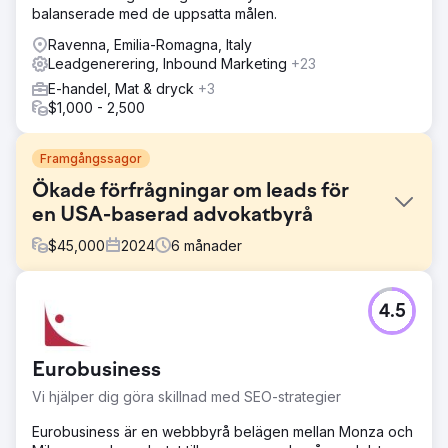
balanserade med de uppsatta målen.
Ravenna, Emilia-Romagna, Italy
Leadgenerering, Inbound Marketing
+23
E-handel, Mat & dryck
+3
$1,000 - 2,500
Framgångssagor
Ökade förfrågningar om leads för
en USA-baserad advokatbyrå
$
45,000
2024
6
månader
Utmaning
4.5
Webbplatsen rankades inte, och den konverterade inte
heller potentiella kunder.
Lösning
Eurobusiness
Designade om målsidan och byggde ut fler servicesidor.
Vi hjälper dig göra skillnad med SEO-strategier
Startade en PPC och SEO-kampanj. SEO hjälper för
långsiktig strategi, PPC är bra för snabbare lead gen.
Eurobusiness är en webbbyrå belägen mellan Monza och