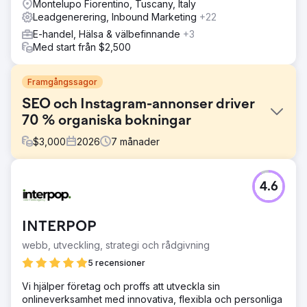
Montelupo Fiorentino, Tuscany, Italy
Leadgenerering, Inbound Marketing
+22
E-handel, Hälsa & välbefinnande
+3
Med start från $2,500
Framgångssagor
SEO och Instagram-annonser driver
70 % organiska bokningar
$
3,000
2026
7
månader
Utmaning
4.6
Ett boutiqueföretag inom turism förlitade sig helt på betald
annonsering och offline-partnerskap för kundanskaffning.
Deras webbplats hade noll SEO-synlighet, organisk
INTERPOP
söktrafik var försumbar och Instagram-innehåll
genererade inga förfrågningar. Stigande kostnader för
webb, utveckling, strategi och rådgivning
Google Ads och Meta Ads urholkade marginalerna,
5 recensioner
konverteringsoptimering saknades i bokningstrattar och
varumärket hade ingen hållbar motor för
Vi hjälper företag och proffs att utveckla sin
efterfrågegenerering. De behövde en digital
onlineverksamhet med innovativa, flexibla och personliga
marknadsföringsbyrå som kunde bygga långsiktig SEO