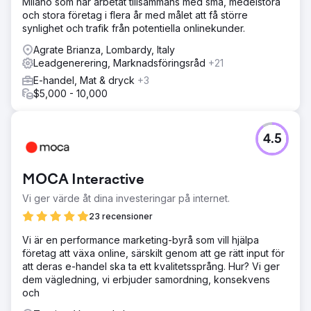
Milano som har arbetat tillsammans med små, medelstora
Resultat
och stora företag i flera år med målet att få större
Advokatbyrå tar emot 2-3 leads per månad, vilket ökar
synlighet och trafik från potentiella onlinekunder.
antalet konsultationer.
Agrate Brianza, Lombardy, Italy
Leadgenerering, Marknadsföringsråd
+21
Gå till byråsida
E-handel, Mat & dryck
+3
$5,000 - 10,000
4.5
MOCA Interactive
Vi ger värde åt dina investeringar på internet.
23 recensioner
Vi är en performance marketing-byrå som vill hjälpa
företag att växa online, särskilt genom att ge rätt input för
att deras e-handel ska ta ett kvalitetssprång. Hur? Vi ger
dem vägledning, vi erbjuder samordning, konsekvens
och