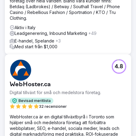
företag över hela världen. Bland våra kunder finns:
Betdaq (Ladbrokes) / Betway / Southall Travel / Phone
Casino / Rebellious Fashion / Sportnation / KTO / Tru
Clothing.
Aktiv i Italy
Leadgenerering, Inbound Marketing
+49
E-handel, Spelande
+3
Med start från $1,000
4.8
WebHoster.ca
Digital tillväxt för små och medelstora företag.
Bevisad meritlista
32 recensioner
WebHoster.ca är en digital tillväxtbyrå i Toronto som
hjälper små och medelstora företag att förbättra
webbplatser, SEO, e-handel, sociala medier, leads och
digital marknadsföring med praktiska, ROI-fokuserade