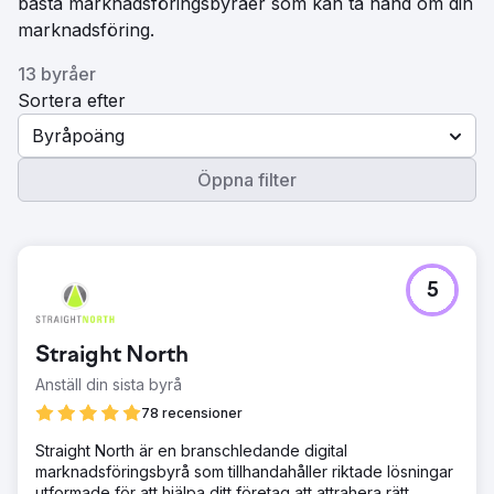
bästa marknadsföringsbyråer som kan ta hand om din
marknadsföring.
13 byråer
Sortera efter
Byråpoäng
Öppna filter
5
Straight North
Anställ din sista byrå
78 recensioner
Straight North är en branschledande digital
marknadsföringsbyrå som tillhandahåller riktade lösningar
utformade för att hjälpa ditt företag att attrahera rätt