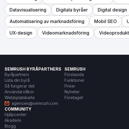
Datavisualisering
Digitala byråer
Digital design
Automatisering av marknadsföring
Mobil SEO
U
UX-design
Videomarknadsföring
Videoprodukt
SEMRUSH BYRÅPARTNERS
SEMRUSH
Byråpartners
Förstasida
Lista din byrå
Funktioner
Så fungerar det
Priser
Användarvillkor
Nyheter
Webbplatskarta
Företaget
agencies@semrush.com
COMMUNITY
Hjälpcenter
Akademi
Blogg