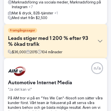
Marknadsföring via sociala medier, Marknadsföring på
Instagram
+7
Mat & dryck, B2B-tjänster
+1
Med start från $2,500
Framgångssagor
Leads stiger med 1 200 % efter 93
% ökad trafik
$
36,000
2015
104
månader
Utmaning
n/a
Acieta, ett ledande industrirobotautomationsföretag,
anlitade Straight North för att hjälpa till att generera leads
till deras webbplats. Engagemanget inkluderade att
Automotive Internet Media
bygga en ny webbplats (strategi, innehåll, design och
utveckling) och pågående SEO-tjänster.
"Ja det kan vi"
Lösning
På AIM tror vi på en "Yes We Can"-filosofi som sätter våra
Straight North fokuserade främst på innehåll under
kunder först. Vårt team är fokuserat på att serva våra
webbbygget och det pågående SEO-engagemanget.
kunders behov och ge bästa möjliga resultat. Även om vi
Mantrat var mer och bättre! Vi producerade