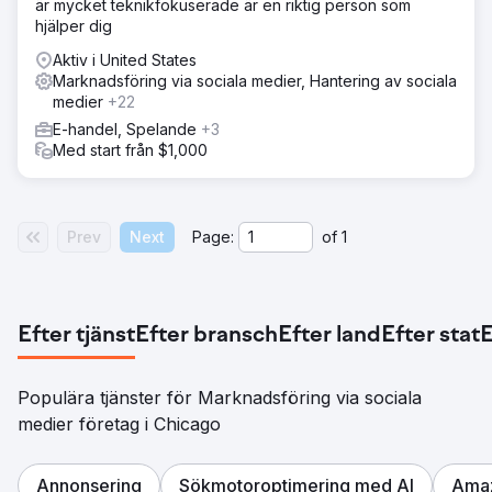
är mycket teknikfokuserade är en riktig person som
kvalitetsinnehåll för deras blogg och produktsidor som
hjälper dig
skrevs för deras potentiella kunder och sökmotorer.
Aktiv i United States
Resultat
Marknadsföring via sociala medier, Hantering av sociala
Kundcitat "SEO-programmet har levererat en positiv ROI
medier
+22
från den första månaden – Acietas webbplats har
E-handel, Spelande
+3
genererat miljontals dollar i nya affärer från leads som har
Med start från $1,000
genererats av Straight Norths SEO-program."
Gå till byråsida
Prev
Next
Page:
of
1
Efter tjänst
Efter bransch
Efter land
Efter stat
E
Populära tjänster för Marknadsföring via sociala
medier företag i Chicago
Annonsering
Sökmotoroptimering med AI
Amaz