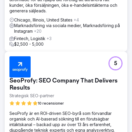
kunder, öka försäljningen, öka e-handelsintäkterna och
generera säljleads.
Chicago, Illinois, United States
+4
Marknadsföring via sociala medier, Marknadsföring på
Instagram
+20
Fintech, Logistik
+3
$2,500 - 5,000
5
SeoProfy: SEO Company That Delivers
Results
Strategisk SEO-partner
10 recensioner
SeoProfy är en ROI-driven SEO-byrå som förvandlar
organisk och AI-baserad sökning till en förutsägbar
intäktskanal – backad upp av över 13 års erfarenhet,
djupgående teknisk expertis och egna analysverktyg.