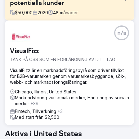
potentiella kunder
$
50,000
2020
48
månader
Utmaning
n/a
FMH vände sig till Straight North för en strategi för att nå
en större publik, öka säljledarna och påskynda deras
intäktstillväxt via digitala marknadsföringskanaler.
VisualFizz
Lösning
TÄNK PÅ OSS SOM EN FÖRLÄNGNING AV DITT LAG
Straight North hade en tvådelad lösning:
sökmotoroptimering och betalda sökkampanjer. SEO-
VisualFizz är en marknadsföringsbyrå som driver tillväxt
kampanjen fokuserade på användarvänligt innehåll,
för B2B-varumärken genom varumärkesbyggande, sök-,
minskad kannibalisering av sökord och förbättrad intern
webb- och marknadsföringslösningar.
länkning. Straight North utnyttjade sin AI-kapacitet för att
förbättra PPC-kampanjen.
Chicago, Illinois, United States
Marknadsföring via sociala medier, Hantering av sociala
Resultat
medier
+39
Organiska potentiella kunder ökade med 160 %. Den
Fintech, Tillverkning
+3
organiska webbplatstrafiken ökade med 335 %. Leads för
Med start från $2,500
betald sökning ökade med 31 % medan de månatliga
utgifterna förblev konstanta – en minskning av CPA med
24 % var den främsta drivkraften.
Aktiva i United States