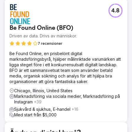
Utmaning
4.8
Efter att ha arbetat med fem olika marknadsföringsbyråer
och inte sett några resultat var kunden frustrerad. De
hade ingen användbar rapportering eller förståelse för
Be Found Online (BFO)
vad som hände med deras marknadsföring. Deras
webbplats lockade inte organisk trafik, och de var osäkra
Driven av data. Drivs av människor.
på om deras tidigare insatser hade gjort någon skillnad.
7 recensioner
Lösning
Be Found Online, en prisbelönt digital
Vi implementerade en riktad SEO-strategi fokuserad på
marknadsföringsbyrå, hjälper målinriktade varumärken att
sökord med lång svans med hög sökvolym och låg
ligga steget före i ett konkurrensutsatt digitalt landskap.
konkurrens, speciellt utvalda för att driva relevant trafik.
BFO är ett sammansvetsat team som använder betald
En innehållsplan, centrerad kring engagerande bloggar,
media, organisk sökning och analys för att hjälpa bra
skapades för att förbättra synligheten för organisk
organisationer att göra fantastiska saker.
sökning. Genom att optimera webbplatsens struktur och
producera högkvalitativt innehåll ökade vi sajtens sida
Chicago, Illinois, United States
auktoritet och säkerställde en kontinuerlig tillväxt av
Marknadsföring via sociala medier, Marknadsföring på
organisk trafik, sökordsrankningar och övergripande
Instagram
+39
leadsgenerering.
Sjukvård & sjukhus, E-handel
+16
Resultat
Med start från $5,000
SEO-strategin ledde till enastående resultat. Den
organiska trafiken ökade med 3 289 %, med en ökning
på 323 % av organiska sökord och en ökning av sidans