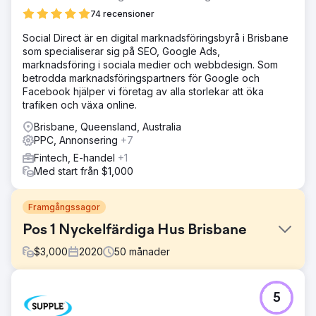
74 recensioner
Social Direct är en digital marknadsföringsbyrå i Brisbane
som specialiserar sig på SEO, Google Ads,
marknadsföring i sociala medier och webbdesign. Som
betrodda marknadsföringspartners för Google och
Facebook hjälper vi företag av alla storlekar att öka
trafiken och växa online.
Brisbane, Queensland, Australia
PPC, Annonsering
+7
Fintech, E-handel
+1
Med start från $1,000
Framgångssagor
Pos 1 Nyckelfärdiga Hus Brisbane
$
3,000
2020
50
månader
Utmaning
5
Kunden kom till EDGE med förhoppningen att hitta ett
partnerskap som återspeglade deras servicekvalitet. I