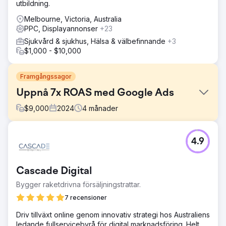
utbildning.
Melbourne, Victoria, Australia
PPC, Displayannonser
+23
Sjukvård & sjukhus, Hälsa & välbefinnande
+3
$1,000 - $10,000
Framgångssagor
Uppnå 7x ROAS med Google Ads
$
9,000
2024
4
månader
Utmaning
4.9
En modebutik hade lanserat betalda annonser internt men
kämpade med låga konverteringsfrekvenser och
olönsamma utgifter. Deras produktflöde var dåligt
Cascade Digital
strukturerat och kampanjerna var inte segmenterade efter
målgrupp eller produktkategori.
Bygger raketdrivna försäljningstrattar.
Lösning
7 recensioner
Vi byggde om Google Ads-kontot från grunden: nya
Driv tillväxt online genom innovativ strategi hos Australiens
Pmax-shoppingkampanjer, varumärkesbaserade
ledande fullservicebyrå för digital marknadsföring. Helt