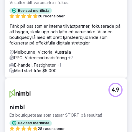
Vi sätter ditt varumärke i fokus.
förväntat oss som byrå. Vi bygger fortfarande upp deras
SEO under den här perioden, så att vi kan minska deras
Bevisad meritlista
dagliga utgifter när de är redo att publiceras igen.
26 recensioner
Tänk på oss som er interna tillväxtpartner; fokuserade på
Gå till byråsida
att bygga, skala upp och lyfta ert varumärke. Vi är en
boutiquebyrå med ett brett tjänsteerbjudande som
fokuserar på effektfulla digitala strategier.
Melbourne, Victoria, Australia
PPC, Videomarknadsföring
+7
E-handel, Fastigheter
+1
Med start från $5,000
4.9
nimbl
Ett boutiqueteam som satsar STORT på resultat!
Bevisad meritlista
28 recensioner