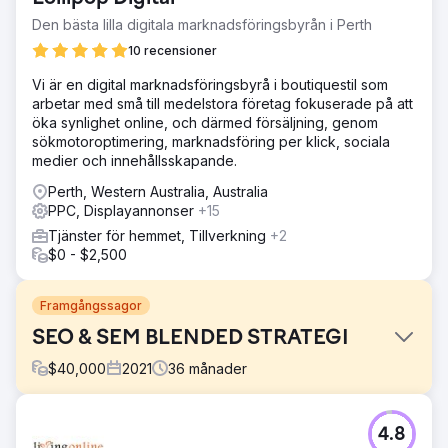
Den bästa lilla digitala marknadsföringsbyrån i Perth
10 recensioner
Vi är en digital marknadsföringsbyrå i boutiquestil som
arbetar med små till medelstora företag fokuserade på att
öka synlighet online, och därmed försäljning, genom
sökmotoroptimering, marknadsföring per klick, sociala
medier och innehållsskapande.
Perth, Western Australia, Australia
PPC, Displayannonser
+15
Tjänster för hemmet, Tillverkning
+2
$0 - $2,500
Framgångssagor
SEO & SEM BLENDED STRATEGI
$
40,000
2021
36
månader
Utmaning
4.8
Öka Komercos försäljningsintäkter och höj deras