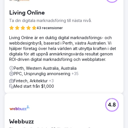
varumärkesuppdrag att bli den ledande leverantören av
material till den australiensiska byggindustrin.
Living Online
Lösning
Ta din digitala marknadsföring till nästa nivå.
Soup arbetade nära med kunden för att identifiera
prioriterade produkter som skulle visas på SERP:er och
43 recensioner
Shopping för att maximera deras mediebudget. Soup lade
Living Online är en duktig digital marknadsförings- och
till skräddarsydda målgruppssegment för att hitta kunder
webbdesignbyrå, baserad i Perth, västra Australien. Vi
på marknaden och testade sök- och Shopping-kampanjer
hjälper företag över hela världen att utnyttja kraften i det
för att hitta den perfekta passformen.
digitala för att uppnå anmärkningsvärda resultat genom
Resultat
ROI-driven digital marknadsföring och webbplatser.
+106% ANVÄNDARE YOY +7,106% ONLINEINTÄKTER YOY
Perth, Western Australia, Australia
+98% KONVERTERINGSRATE YOY
PPC, Ursprunglig annonsering
+35
Fintech, Arkitektur
+3
Gå till byråsida
Med start från $1,000
4.8
Webbuzz