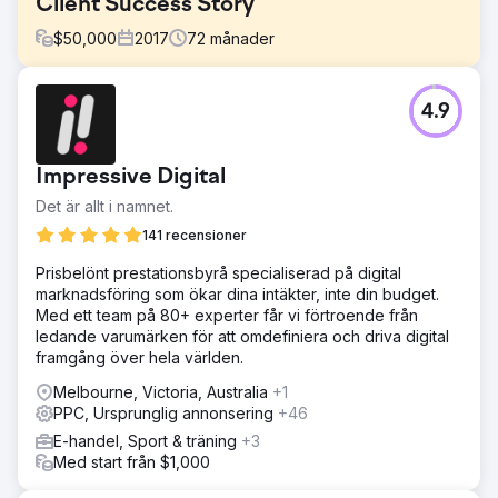
Client Success Story
$
50,000
2017
72
månader
Utmaning
4.9
MNF 4x4, i Burleigh Heads, Australien, specialiserar sig
på 4x4 Ute-brickor och tillbehör. Deras föråldrade
webbplats saknade optimering och en digital
Impressive Digital
marknadsföringsstrategi innan VMA:s ingripande.
Det är allt i namnet.
Lösning
Vår lösning för MNF var att bygga en ny e-
141 recensioner
handelswebbplats, optimera den för sökmotorer i syfte att
Prisbelönt prestationsbyrå specialiserad på digital
öka MNF:s onlinenärvaro och synlighet. Vi skapade också
marknadsföring som ökar dina intäkter, inte din budget.
en pågående digital marknadsföringsplan för att öka
Med ett team på 80+ experter får vi förtroende från
varumärkesmedvetenhet, varumärkeslojalitet, trafik och
ledande varumärken för att omdefiniera och driva digital
konverteringar (försäljning) via webbplatsen.
framgång över hela världen.
Resultat
Melbourne, Victoria, Australia
+1
Att ha en nybyggd professionell e-handelswebbplats har
PPC, Ursprunglig annonsering
+46
ökat deras onlineförsäljning och förfrågningar på
MNF4x4, samt lockat ny trafik till webbplatsen. Deras
E-handel, Sport & träning
+3
onlinenärvaro har också ökat som ett resultat av
Med start från $1,000
optimering av webbplatsen för sökmotorer och en