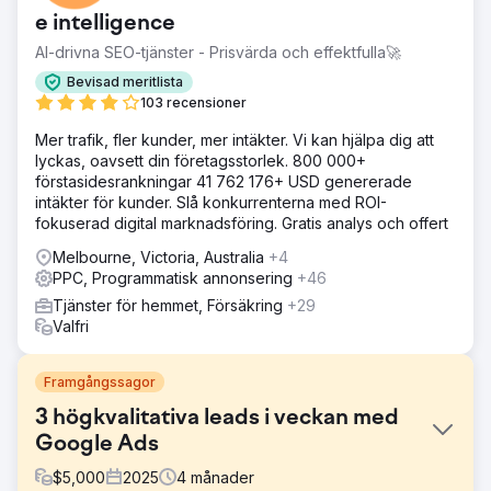
e intelligence
AI-drivna SEO-tjänster - Prisvärda och effektfulla🚀
Bevisad meritlista
103 recensioner
Mer trafik, fler kunder, mer intäkter. Vi kan hjälpa dig att
lyckas, oavsett din företagsstorlek. 800 000+
förstasidesrankningar 41 762 176+ USD genererade
intäkter för kunder. Slå konkurrenterna med ROI-
fokuserad digital marknadsföring. Gratis analys och offert
Melbourne, Victoria, Australia
+4
PPC, Programmatisk annonsering
+46
Tjänster för hemmet, Försäkring
+29
Valfri
Framgångssagor
3 högkvalitativa leads i veckan med
Google Ads
$
5,000
2025
4
månader