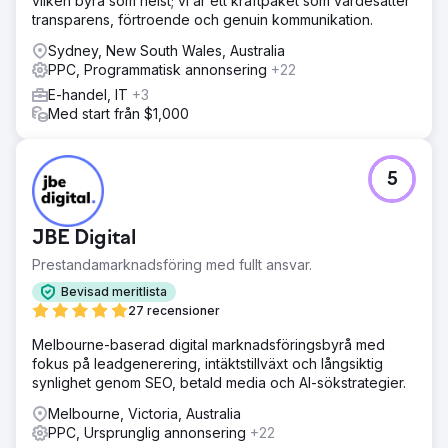
vilken byrå som helst; vi är ett kraftpaket som värdesätter
transparens, förtroende och genuin kommunikation.
Sydney, New South Wales, Australia
PPC, Programmatisk annonsering
+22
E-handel, IT
+3
Med start från $1,000
5
JBE Digital
Prestandamarknadsföring med fullt ansvar.
Bevisad meritlista
27 recensioner
Melbourne-baserad digital marknadsföringsbyrå med
fokus på leadgenerering, intäktstillväxt och långsiktig
synlighet genom SEO, betald media och AI-sökstrategier.
Melbourne, Victoria, Australia
PPC, Ursprunglig annonsering
+22