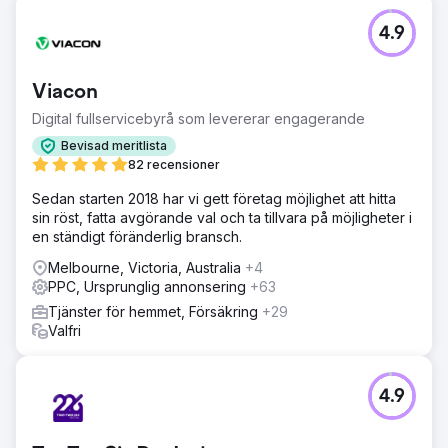
pågående SEO och Google Ads.
4.9
Gå till byråsida
Viacon
Digital fullservicebyrå som levererar engagerande
Bevisad meritlista
82 recensioner
Sedan starten 2018 har vi gett företag möjlighet att hitta
sin röst, fatta avgörande val och ta tillvara på möjligheter i
en ständigt föränderlig bransch.
Melbourne, Victoria, Australia
+4
PPC, Ursprunglig annonsering
+63
Tjänster för hemmet, Försäkring
+29
Valfri
4.9