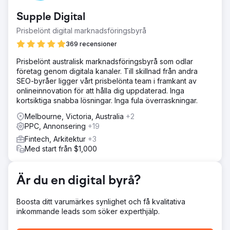
brist på "wow"-faktor gav resultaten från deras tidigare
Supple Digital
leverantör utrymme för tillväxt. De behövde en byrå som
ville göra det lilla extra för dem. Utan tillgång till historisk
Prisbelönt digital marknadsföringsbyrå
data och konton behövde kunden luta sig mot EDGEs
369 recensioner
branschexpertis. Vår uppgift var att undanröja hindren för
att få resultat och arbeta mot att säkra minst 13 nya
Prisbelönt australisk marknadsföringsbyrå som odlar
bostadskontrakt per månad.
företag genom digitala kanaler. Till skillnad från andra
SEO-byråer ligger vårt prisbelönta team i framkant av
Lösning
onlineinnovation för att hålla dig uppdaterad. Inga
För att bygga varumärke och öka medvetenheten
kortsiktiga snabba lösningar. Inga fula överraskningar.
utarbetade vi en omnikanalstrategi baserad på vår
branscherfarenhet som skulle möta kraven på leadvolym
Melbourne, Victoria, Australia
+2
och konvertering. När kampanjen väl fått fart har kunden
PPC, Annonsering
+19
regelbundet säkrat 15–20 nya bostadskontrakt per månad.
Fintech, Arkitektur
+3
Resultat
Med start från $1,000
79 % ökning av webbplatstrafik 700 % ökning av leads
på sociala medier Pos 1 Nyckelfärdiga hus i Brisbane 220
% ökning av leads på Google Ads
Är du en digital byrå?
Boosta ditt varumärkes synlighet och få kvalitativa
Gå till byråsida
inkommande leads som söker experthjälp.