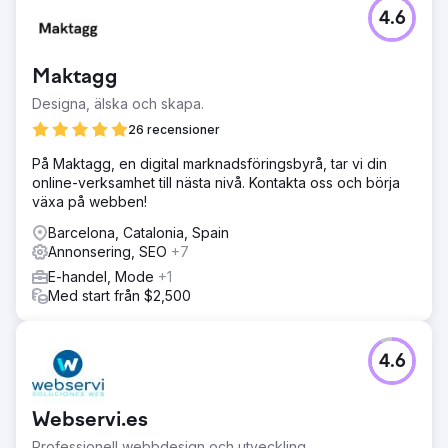
4.6
Maktagg
Designa, älska och skapa.
26 recensioner
På Maktagg, en digital marknadsföringsbyrå, tar vi din
online-verksamhet till nästa nivå. Kontakta oss och börja
växa på webben!
Barcelona, Catalonia, Spain
Annonsering, SEO
+7
E-handel, Mode
+1
Med start från $2,500
4.6
Webservi.es
Professionell webbdesign och utveckling