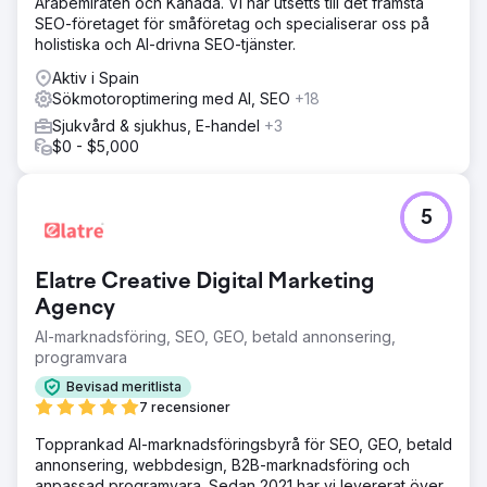
Arabemiraten och Kanada. Vi har utsetts till det främsta
SEO-företaget för småföretag och specialiserar oss på
holistiska och AI-drivna SEO-tjänster.
Aktiv i Spain
Sökmotoroptimering med AI, SEO
+18
Sjukvård & sjukhus, E-handel
+3
$0 - $5,000
5
Elatre Creative Digital Marketing
Agency
AI-marknadsföring, SEO, GEO, betald annonsering,
programvara
Bevisad meritlista
7 recensioner
Topprankad AI-marknadsföringsbyrå för SEO, GEO, betald
annonsering, webbdesign, B2B-marknadsföring och
anpassad programvara. Sedan 2021 har vi levererat över