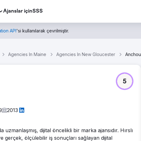
Ajanslar için
SSS
tion API
'si kullanılarak çevrilmiştir.
Agencies In Maine
Agencies In New Gloucester
Anchou
5
9
2013
zmanlaşmış, dijital öncelikli bir marka ajansıdır. Hırslı
gerçek, ölçülebilir iş sonuçları sağlayan dijital