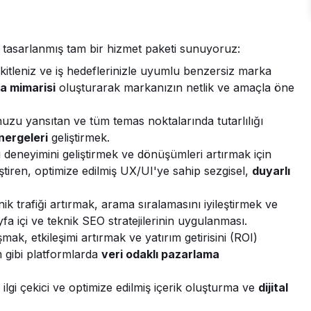
 tasarlanmış tam bir hizmet paketi sunuyoruz:
itleniz ve iş hedeflerinizle uyumlu benzersiz marka
a mimarisi
oluşturarak markanızın netlik ve amaçla öne
zu yansıtan ve tüm temas noktalarında tutarlılığı
nergeleri
geliştirmek.
 deneyimini geliştirmek ve dönüşümleri artırmak için
ştiren, optimize edilmiş UX/UI'ye sahip sezgisel,
duyarlı
k trafiği artırmak, arama sıralamasını iyileştirmek ve
a içi ve teknik SEO stratejilerinin uygulanması.
ak, etkileşimi artırmak ve yatırım getirisini (ROI)
 gibi platformlarda
veri odaklı pazarlama
lgi çekici ve optimize edilmiş içerik oluşturma ve
dijital