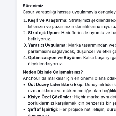
Sürecimiz
Cesur yaratıcılığı hassas uygulamayla dengeleyen 
Keşif ve Araştırma:
Stratejimizi şekillendirec
kitlenizin ve pazarınızın derinliklerine iniyoru
Stratejik Uyum:
Hedeflerinizle uyumlu ve başa
belirliyoruz.
Yaratıcı Uygulama:
Marka tasarımından web s
parlamasını sağlayacak, düşünceli ve etkili ç
Optimizasyon ve Büyüme:
Kalıcı başarıyı gar
ölçeklendiriyoruz.
Neden Bizimle Çalışmalısınız?
Anchour'da markalar için en önemli olana odak
Üst Düzey Liderlikteki Ekip:
Deneyimli liderl
uzmanlıklarını ve mükemmelliğe olan bağlılıkl
Kişiye Özel Çözümler:
Hiçbir marka aynı değil
zorluklarınızı karşılamak için benzersiz bir şe
Şeffaf İşbirliği:
Her projede net iletişim, dürü
duyuyoruz.