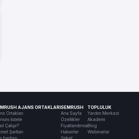
MRUSH AJANS ORTAKLARI
SEMRUSH
TOPLULUK
ns Ortakları
Ana Sayfa
Yardım Merkezi
nsını listele
Özellikler
Akademi
ıl Çalışır?
Fiyatlandırma
Blog
met Şartları
Haberler
Webinarlar
e haritası
Şirket