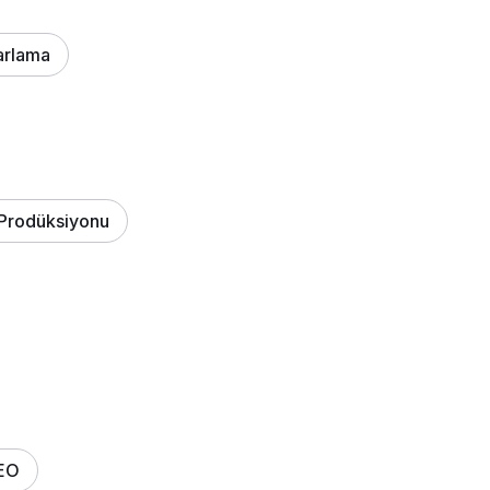
arlama
Prodüksiyonu
EO