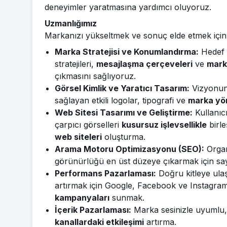
deneyimler yaratmasına yardımcı oluyoruz.
Uzmanlığımız
Markanızı yükseltmek ve sonuç elde etmek için
Marka Stratejisi ve Konumlandırma:
Hedef k
stratejileri,
mesajlaşma çerçeveleri
ve
mark
çıkmasını sağlıyoruz.
Görsel Kimlik ve Yaratıcı Tasarım:
Vizyonunu
sağlayan etkili logolar, tipografi ve
marka yö
Web Sitesi Tasarımı ve Geliştirme:
Kullanıcı
çarpıcı görselleri
kusursuz işlevsellikle
birle
web siteleri
oluşturma.
Arama Motoru Optimizasyonu (SEO):
Organi
görünürlüğü en üst düzeye çıkarmak için sayf
Performans Pazarlaması:
Doğru kitleye ulaşm
artırmak için Google, Facebook ve Instagram
kampanyaları
sunmak.
İçerik Pazarlaması:
Marka sesinizle uyumlu, i
kanallardaki etkileşimi
artırma.