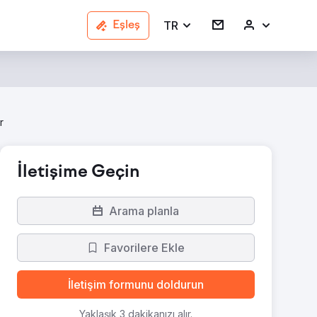
TR
Eşleş
r
İletişime Geçin
Arama planla
Favorilere Ekle
İletişim formunu doldurun
Yaklaşık 3 dakikanızı alır.