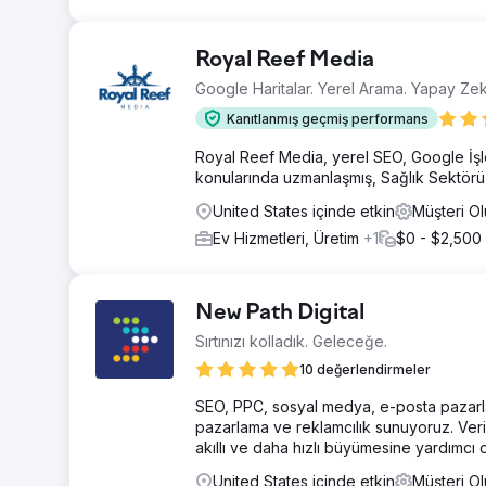
Royal Reef Media
Google Haritalar. Yerel Arama. Yapay Zek
Kanıtlanmış geçmiş performans
Royal Reef Media, yerel SEO, Google İş
konularında uzmanlaşmış, Sağlık Sektörü i
United States içinde etkin
Müşteri O
Ev Hizmetleri, Üretim
+1
$0 - $2,500
New Path Digital
Sırtınızı kolladık. Geleceğe.
10 değerlendirmeler
SEO, PPC, sosyal medya, e-posta pazarlama
pazarlama ve reklamcılık sunuyoruz. Veri o
akıllı ve daha hızlı büyümesine yardımcı o
United States içinde etkin
Müşteri O