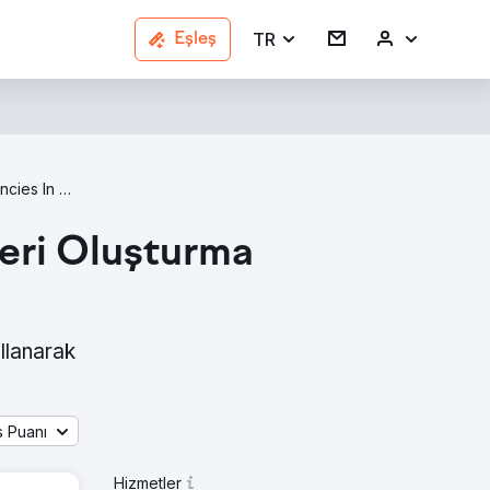
TR
Eşleş
Lead Generation Agencies In Minnesota
eri Oluşturma
llanarak
s Puanı
Hizmetler