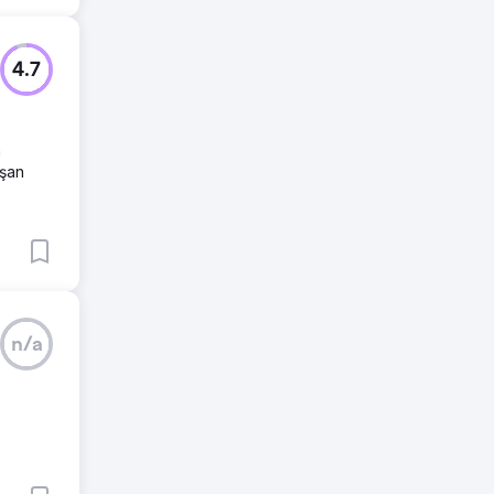
4.7
a
ışan
n/a