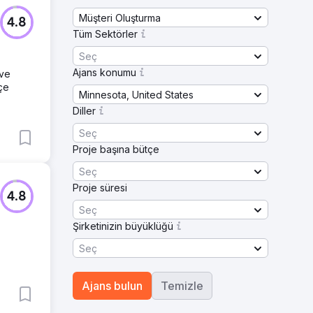
Müşteri Oluşturma
4.8
Tüm Sektörler
Seç
Ajans konumu
 ve
çe
Minnesota, United States
Diller
Seç
Proje başına bütçe
Seç
Proje süresi
4.8
Seç
Şirketinizin büyüklüğü
Seç
Ajans bulun
Temizle