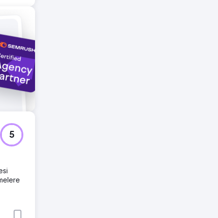
ejik
di ve
5
esi
emelere