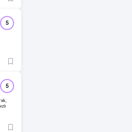
5
5
rak,
ızlı