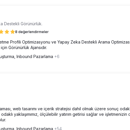
a Destekli Görünürlük.
8 değerlendirmeler
letme Profili Optimizasyonu ve Yapay Zeka Destekli Arama Optimiza
çin Görünürlük Ajansıdır.
luşturma, Inbound Pazarlama
+6
sı, web tasarımı ve içerik stratejisi dahil olmak üzere sonuç odaklı 
daklı yaklaşımımız, ölçülebilir yatırım getirisi sağlar ve işletmenizin
lur.
luşturma, Inbound Pazarlama
+54