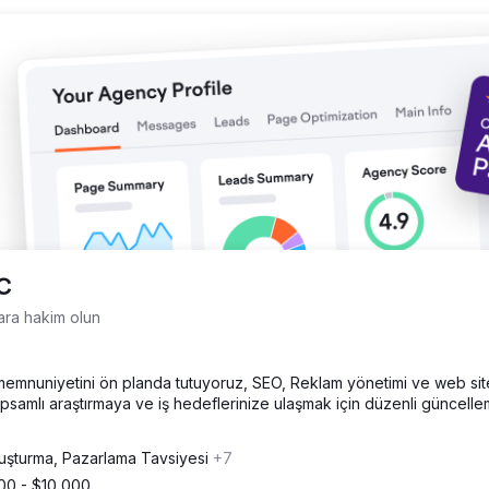
ni müşteri fırsatları için tutarlı ve güvenilir bir akış oluşturdu. Strat
eşimiyle, ABA şirketi çevrimiçi görünürlüğünü önemli ölçüde genişletti.
ri bir ABA sağlayıcısı olarak konumlandırdı, ailelerle güveni güçlendir
LC
ara hakim olun
memnuniyetini ön planda tutuyoruz, SEO, Reklam yönetimi ve web sit
apsamlı araştırmaya ve iş hedeflerinize ulaşmak için düzenli güncell
luşturma, Pazarlama Tavsiyesi
+7
00 - $10,000