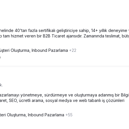
nde 40'tan fazla sertifikalı geliştiriciye sahip, 14+ yıllık deneyime
tam hizmet veren bir B2B Ticaret ajansıdır. Zamanında teslimat, büt
şteri Oluşturma, Inbound Pazarlama
+22
0
k.
al pazarlamayı yönetmeye, sürdürmeye ve oluşturmaya adanmış bir Bilgi
caret, SEO, ücretli arama, sosyal medya ve web tabanlı iş çözümleri
teri Oluşturma, Inbound Pazarlama
+55