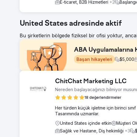
E-ticaret, B2B Hizmetleri
+2
Başlangı
United States adresinde aktif
Bu şirketlerin bölgede fiziksel bir ofisi yoktur, anca
ABA Uygulamalarına K
Başarı hikayeleri
$
5,000
Meydan Okuma
ChitChat Marketing LLC
Bir ABA (Uygulamalı Davranış Analizi) kliniği, sınırlı ç
Nereden başlayacağınızı bilmiyor musunuz
Yüksek kaliteli hizmetler sunmalarına rağmen, web siteleri
onları çevrimiçi olarak bulmasını zorlaştırıyordu. Sonuç 
18 değerlendirmeler
tabanını sürekli olarak büyütme ve hizmetlerini genişlet
Her türden küçük işletme için birinci sı
Çözüm
Tasarımında uzmanlar.
Yeni, kullanıcı dostu ve hizmetlerimizi net bir şekilde i
United States içinde etkin
Müşteri O
sitesi oluşturarak kapsamlı bir büyüme stratejisi uygula
hedefli bir SEO stratejisi başlattık. Son olarak, yükse
Sağlık ve Hastane, Diş hekimliği
+3
işletmenin hizmet bölgelerinde ABA hizmetleri arayan ai