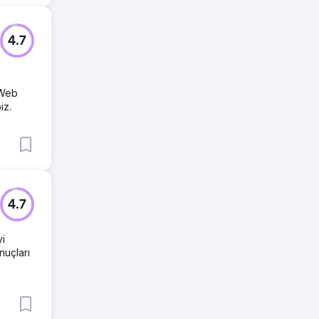
4.7
 Web
iz.
4.7
yi
nuçları