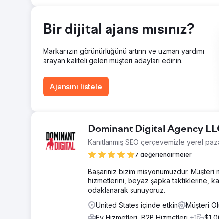
Sonuç
Sonuçlar dönüştürücü oldu. Aylık talepler %400 artarak, ye
Bir dijital ajans mısınız?
SEO, yüksek kaliteli içerik ve hedefli reklamcılığın birl
Büyüyen eğitim içeriği kütüphaneleri, onları sektör lide
uzun vadeli müşteri edinimini iyileştirdi.
Markanızın görünürlüğünü artırın ve uzman yardımı
arayan kaliteli gelen müşteri adayları edinin.
Ajans sayfasına git
Ajansını listele
Dominant Digital Agency L
Kanıtlanmış SEO çerçevemizle yerel paz
7 değerlendirmeler
Başarınız bizim misyonumuzdur. Müşteri 
hizmetlerini, beyaz şapka taktiklerine, k
odaklanarak sunuyoruz.
United States içinde etkin
Müşteri O
Ev Hizmetleri, B2B Hizmetleri
+1
$1,0