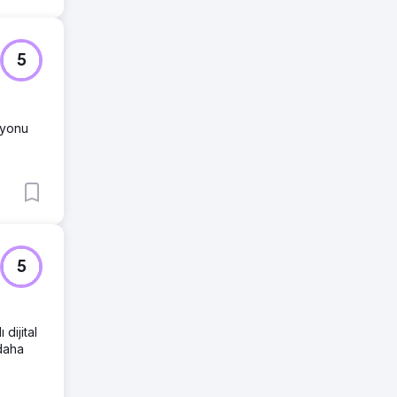
5
syonu
5
dijital
 daha