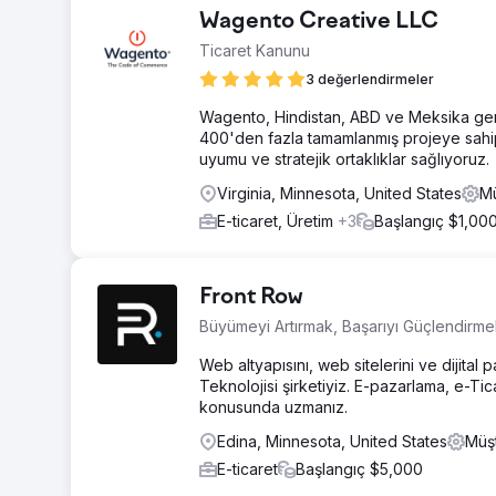
Wagento Creative LLC
Ticaret Kanunu
3 değerlendirmeler
Wagento, Hindistan, ABD ve Meksika geneli
400'den fazla tamamlanmış projeye sahip 
uyumu ve stratejik ortaklıklar sağlıyoruz.
Virginia, Minnesota, United States
Mü
E-ticaret, Üretim
+3
Başlangıç $1,00
Front Row
Büyümeyi Artırmak, Başarıyı Güçlendirme
Web altyapısını, web sitelerini ve dijit
Teknolojisi şirketiyiz. E-pazarlama, e-Ti
konusunda uzmanız.
Edina, Minnesota, United States
Müş
E-ticaret
Başlangıç $5,000