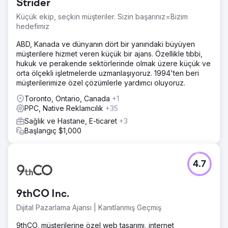
Strider
kampanyası.
Küçük ekip, seçkin müşteriler. Sizin başarınız=Bizim
Çözüm
hedefimiz
Maliya'nın görünürlüğünü artıran aramaları görmek için
anahtar kelime hareketlerini izledi. Reklam performansını
ABD, Kanada ve dünyanın dört bir yanındaki büyüyen
ve hedef kitle tepkilerini analiz etti. Topluluğu
müşterilere hizmet veren küçük bir ajans. Özellikle tıbbi,
bilgilendirmek için yeni GBP gönderileri ve yerel
hukuk ve perakende sektörlerinde olmak üzere küçük ve
güncellemeler yayınladı. İlgi gösteren ziyaretçilere
orta ölçekli işletmelerde uzmanlaşıyoruz. 1994'ten beri
ulaşmak için yeniden hedefleme kullandı.
müşterilerimize özel çözümlerle yardımcı oluyoruz.
Sonuç
Toronto, Ontario, Canada
+1
Tam olarak umduğumuz gibi oldu. Organik anahtar
PPC, Native Reklamcılık
+35
kelimeler 296'dan 461'e yükseldi. İlk 2 sayfadaki anahtar
Sağlık ve Hastane, E-ticaret
+3
kelimeler %166 arttı. Bu sadece daha fazla trafik değil;
Başlangıç $1,000
doğru trafik. Sadece 12 ayda: GBP görüntülemeleri ↑
%272,5, GBP aramaları ↑ %259,3, Çağrılar ↑ %59,2, Web
sitesi tıklamaları ↑ %49,6. Performans kazanımları: Erişim
↑ %240, Tıklama oranı ↑ %52, Potansiyel müşteri başına
4.7
maliyet ↓ %31. Rezervasyon talepleri dokuzuncu ayda
ikiye katlandı. Biz sadece sağlıklı yaşamın reklamını
yapmadık; onu somutlaştırdık.
9thCO Inc.
Dijital Pazarlama Ajansı | Kanıtlanmış Geçmiş
Ajans sayfasına git
9thCO, müşterilerine özel web tasarımı, internet