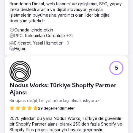
sitesi geliştirdi. Bunu ERP ve Salesforce CRM'mizle
Brandconn Digital, web tasarımı ve geliştirme, SEO, yapay
entegre ettiler, pazar analizi yaptılar ve SEO ve SEM'imizi
zeka destekli arama ve dijital inovasyon yoluyla
yöneterek çevrimiçi varlığımızı etkili bir şekilde geliştirdiler.
işletmelerin büyümesine yardımcı olan lider bir dijital
dönüşüm şirketidir.
Sonuç
Yeniden lansmandan bu yana satışlar bugüne kadar %56
Canada içinde etkin
arttı. CRM'imizle entegrasyon, son tüketicilere yönelik
PPC, Reklamları Görüntüle
+22
pazarlamayı basitleştirir ve daha fazla bilgi için sosyal
E-ticaret, Yasal Hizmetler
+3
kampanyaların sitemize bağlanmasını kolaylaştırır. Eğitici
Hiçbiri
içerik ödüllendirildi ve SM elçisi taleplerinin arttığı görüldü.
Ajans sayfasına git
5
Nodus Works: Türkiye Shopify Partner
Ajansı
Bir ajans değil, bir yol arkadaşı olmak istiyoruz.
29 değerlendirmeler
2020 yılından bu yana Nodus Works, Türkiye’de güvenilir
bir Shopify Partner ajansı olarak 250’den fazla Shopify ve
Shopify Plus projesi başarıyla hayata geçirmiştir.