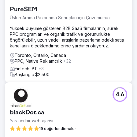
“metblinds” → #1, “met blinds calgary reviews” → güçlü
PureSEM
sıralama artışı, “blinds calgary” → sıralama iyileşmesi.
Ücretli Reklam Kampanyası: Toplam 1,3 milyon gösterim,
Üstün Arama Pazarlama Sonuçları için Çözümümüz
15.000'den fazla tıklama, toplam 707 sonuç oluşturuldu.
Yüksek büyüme gösteren B2B SaaS firmalarının, sürekli
Tıklama Başına Maliyet (CPC) ~2,45$'dan ~1,3$'a düştü.
PPC programları ve organik trafik ve görünürlükte
öngörülebilir, uzun vadeli artışlarla pazarlama odaklı satış
Ajans sayfasına git
kanallarını ölçeklendirmelerine yardımcı oluyoruz.
Toronto, Ontario, Canada
PPC, Native Reklamcılık
+32
Fintech, BT
+3
Başlangıç $2,500
4.6
blackDot.ca
Yaratıcı bir web ajansı.
19 değerlendirmeler