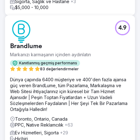
Sigorta, Sağlık ve Hastane
+3
$5,000 - 10,000
4.9
Brandlume
Markanızı karmaşanın içinden aydınlatın
Kanıtlanmış geçmiş performans
83 değerlendirmeler
Dünya çapında 6400 müşteriye ve 400'den fazla ajansa
güç veren BrandLume, tüm Pazarlama, Markalaşma ve
Web Sitesi ihtiyaçlarınız için küresel bir Tam Hizmet
Ajansıdır | Peşin Toptan Fiyatlardan + Uzun Vadeli
Sözleşmelerden Faydalanın | Her Şeyi Tek Bir Pazarlama
Ortağıyla Halledin!
Toronto, Ontario, Canada
PPC, Native Reklamcılık
+63
Ev Hizmetleri, Sigorta
+29
Hiçbiri