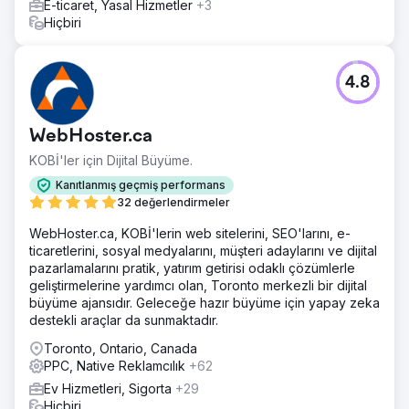
E-ticaret, Yasal Hizmetler
+3
İşletme Profili (GBP) geliştirildi. Yerel alıntılar ve tutarlı NAP
Hiçbiri
listeleri oluşturuldu. Yerel niyet için coğrafi odaklı açılış
sayfaları oluşturuldu. Maksimum Yatırım Getirisi için Reklam
Kampanyaları Yeniden Oluşturma: Kampanyalar araç
modeline göre bölündü (F-1).
4.8
Sonuç
+%160 İlk 10 Anahtar Kelime Büyümesi 23.000+ Web Sitesi
WebHoster.ca
Ziyareti İlk 3'teki Anahtar Kelimeler: +%46 İlk 10'daki
Anahtar Kelimeler: +%160 GBP Görüntülemeleri: +%30
KOBİ'ler için Dijital Büyüme.
Web Sitesi Ziyaretleri: +%30
Kanıtlanmış geçmiş performans
32 değerlendirmeler
Ajans sayfasına git
WebHoster.ca, KOBİ'lerin web sitelerini, SEO'larını, e-
ticaretlerini, sosyal medyalarını, müşteri adaylarını ve dijital
pazarlamalarını pratik, yatırım getirisi odaklı çözümlerle
geliştirmelerine yardımcı olan, Toronto merkezli bir dijital
büyüme ajansıdır. Geleceğe hazır büyüme için yapay zeka
destekli araçlar da sunmaktadır.
Toronto, Ontario, Canada
PPC, Native Reklamcılık
+62
Ev Hizmetleri, Sigorta
+29
Hiçbiri