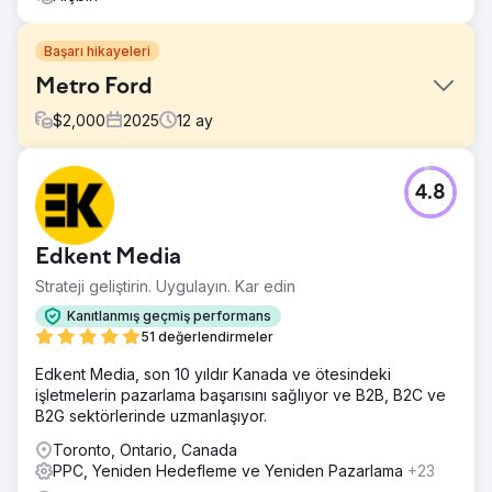
Başarı hikayeleri
Metro Ford
$
2,000
2025
12
ay
Meydan Okuma
4.8
Google'ın ilk 3'ünde daha az anahtar kelime (47)
sıralandı. "Ford Bayisi Calgary" ve "Ford Bayiliği" gibi
anahtar kelimeler ilk sayfada yer almıyordu. Reklamlar
Edkent Media
tıklama üretiyordu, ancak yeterli dönüşüm sağlamıyordu.
Reklam harcamalarını boşa harcamadan trafiği, potansiyel
Strateji geliştirin. Uygulayın. Kar edin
müşteri sayısını ve aramaları artıracak bir stratejiye
Kanıtlanmış geçmiş performans
ihtiyaçları vardı.
51 değerlendirmeler
Çözüm
Edkent Media, son 10 yıldır Kanada ve ötesindeki
Tam Gaz SEO Dönüşümü: Sayfa içi içerik yeniden
işletmelerin pazarlama başarısını sağlıyor ve B2B, B2C ve
oluşturuldu ve meta veriler optimize edildi. Daha iyi arama
B2G sektörlerinde uzmanlaşıyor.
görünürlüğü için yapılandırılmış şema eklendi. İşlem odaklı
anahtar kelimeler hedeflendi (Ford Bayisi, Ford Finans,
Toronto, Ontario, Canada
Calgary İkinci El Ford). Metro Ford'u Yerel Haritaya
PPC, Yeniden Hedefleme ve Yeniden Pazarlama
+23
Yerleştirme: Daha yüksek harita sıralamaları için Google