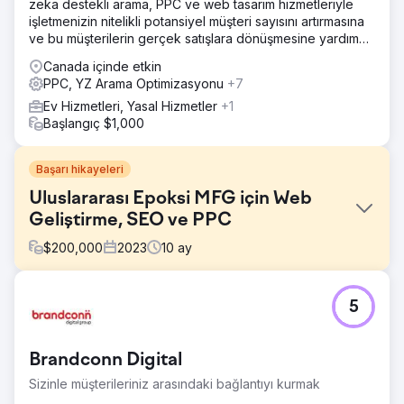
zeka destekli arama, PPC ve web tasarım hizmetleriyle
işletmenizin nitelikli potansiyel müşteri sayısını artırmasına
ve bu müşterilerin gerçek satışlara dönüşmesine yardımcı
olabilir.
Canada içinde etkin
PPC, YZ Arama Optimizasyonu
+7
Ev Hizmetleri, Yasal Hizmetler
+1
Başlangıç $1,000
Başarı hikayeleri
Uluslararası Epoksi MFG için Web
Geliştirme, SEO ve PPC
$
200,000
2023
10
ay
Meydan Okuma
5
Kurumsal B2B üreticimizden tüketici odaklı yeni bir epoksi
markası yaratın.
Çözüm
Brandconn Digital
Perfect Afternoon, WordPress ve WooCommerce'de özel
Sizinle müşterileriniz arasındaki bağlantıyı kurmak
arka uç programlamaya sahip yeni bir Entropy Resin web