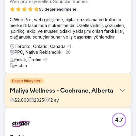
Web profesyonelleri. Sonuçları Sürmek
55 değerlendirmeler
G Web Pro, web geliştirme, dijital pazarlama ve kullanıcı
merkezli tasarımda mükemmeldir. Özelleştirilmiş çözümleri,
işbirlikçi ekibi ve müşteri odaklı yaklaşımı onları farklı kılar,
olağanüstü sonuçlar sunar ve iş başarısını yönlendirir.
Toronto, Ontario, Canada
+1
PPC, Native Reklamcılık
+20
Emlak, Üretim
+3
Hiçbiri
Başarı hikayeleri
Maliya Wellness - Cochrane, Alberta
$
2,000
2025
12
ay
Meydan Okuma
4.7
Maliya, "yakınımdaki" aramalarda görünmüyordu. Daha az
görüntülenme, arama ve yol tarifi isteği vardı. Düşük
etkileşim, minimal marka bilinirliği, etkisiz reklam