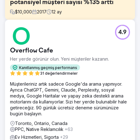
potansiyel müşteri sayısı %135 arttı
$
10,000
2017
12
ay
Meydan Okuma
4.9
Ohio'da lisansüstü programların pazarlamasına yönelik
rekabet, özellikle artan rekabet ve diğer üniversiteler
tarafından sunulan özellikle çevrimiçi derece
Overflow Cafe
seçeneklerinin çoğalması nedeniyle son yıllarda önemli
ölçüde yoğunlaştı.
Her yerde görünür olun. Yeni müşteriler kazanın.
Çözüm
Kanıtlanmış geçmiş performans
Hedef kitleyle alakalı hedeflenen anahtar kelimeler
31 değerlendirmeler
ekleyerek ve sitelerindeki içeriğe ince ayar yaparak
Müşterileriniz artık sadece Google'da arama yapmıyor.
arama motorlarındaki görünürlüğü artırarak, hedef kitleleri
Ayrıca ChatGPT, Gemini, Claude, Perplexity, sosyal
için tasarlanmış kişiselleştirilmiş bir strateji uyguladık.
medya, Google Haritalar ve yapay zeka destekli arama
Sonuç
motorlarını da kullanıyorlar. Sizi her yerde bulunabilir hale
- Genel potansiyel müşteri sayısı %135 arttı - Organik
getireceğiz. 90 günlük ücretsiz deneme sürümünüze
potansiyel müşteri sayısı %38 arttı - Ücretli potansiyel
bugün başlayın.
müşteri sayısı %148 arttı
Toronto, Ontario, Canada
PPC, Native Reklamcılık
+63
Ajans sayfasına git
Ev Hizmetleri, Sigorta
+29