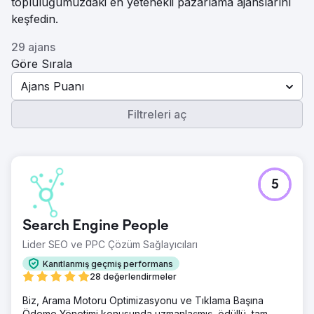
topluluğumuzdaki en yetenekli pazarlama ajanslarını
keşfedin.
29 ajans
Göre Sırala
Ajans Puanı
Filtreleri aç
5
Search Engine People
Lider SEO ve PPC Çözüm Sağlayıcıları
Kanıtlanmış geçmiş performans
28 değerlendirmeler
Biz, Arama Motoru Optimizasyonu ve Tıklama Başına
Ödeme Yönetimi konusunda uzmanlaşmış, ödüllü, tam