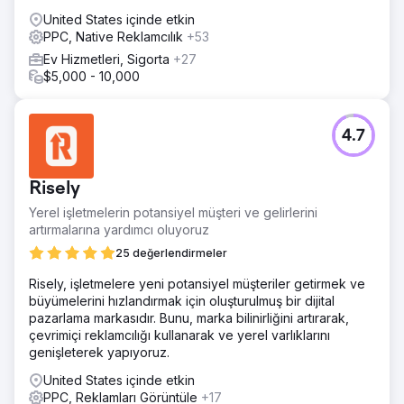
Bu çok kanallı çalışmalar müşteri yolculuğunun tamamını
United States içinde etkin
hedefleyerek müşterilerimizin hedef kitlelerine verimli bir
PPC, Native Reklamcılık
+53
şekilde ulaşmasını ve pazarlama çabalarını
Ev Hizmetleri, Sigorta
+27
kolaylaştırmasını sağladı.
$5,000 - 10,000
Sonuç
Müşterimizin 3 yıllık %192'lik benzersiz bir büyümeden
yararlanmasını sağlayarak, CPL'de %44'lük dikkate değer
4.7
bir azalma elde ettik. Sonuç olarak, büyümelerini
hızlandırdılar ve 2022 ve 2023 yılları için Inc. 5000
listesinde en hızlı büyüyen 75 tüketici hizmetleri
Risely
markasından biri olarak imrenilen bir yer elde ettiler.
Yerel işletmelerin potansiyel müşteri ve gelirlerini
artırmalarına yardımcı oluyoruz
Ajans sayfasına git
25 değerlendirmeler
Risely, işletmelere yeni potansiyel müşteriler getirmek ve
büyümelerini hızlandırmak için oluşturulmuş bir dijital
pazarlama markasıdır. Bunu, marka bilinirliğini artırarak,
çevrimiçi reklamcılığı kullanarak ve yerel varlıklarını
genişleterek yapıyoruz.
United States içinde etkin
PPC, Reklamları Görüntüle
+17