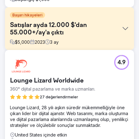
Başarı hikayeleri
Satışlar ayda 12.000 $'dan
55.000+/ay'a çıktı
$
5,000
2023
3
ay
Meydan Okuma
4.9
Konaklama müşterilerimizden biri ilk olarak bizimle iletişime
geçti çünkü gelirleri aylık 12.000$ civarında sabit kalan
satışlarda durgunluk yaşıyorlardı. Güçlü bir teklife rağmen
Lounge Lizard Worldwide
sınırlı dijital pazarlama çabaları yeterli satış yaratmıyordu.
360° dijital pazarlama ve marka uzmanları.
Çözüm
Hedefli PPC reklamlarına, yaratıcı Facebook/Instagram
27 değerlendirmeler
reklamlarına ve dinamik sosyal medya içeriğine odaklanan
Lounge Lizard, 28 yılı aşkın süredir mükemmelliğiyle öne
bir dijital pazarlama stratejisi oluşturduk. Odak noktamız,
çıkan lider bir dijital ajanstır. Web tasarımı, marka oluşturma
hedef kitlenin ilgisini çekmek ve satış trafiğini web
ve dijital pazarlama alanlarında uzmanlaşmış olup, yenilikçi
sitelerine yönlendirmek için hassas hedefleme ve ilgi
stratejiler ve ölçülebilir sonuçlar sunmaktadır.
çekici hikaye anlatımıydı.
United States içinde etkin
Sonuç