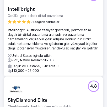
konusunda zorluk yaşadı, Google'ın 2. ve 3. sayfalarına
ulaştı ve PPC kampanyaları neredeyse 0$'lık satış getirdi.
Intellibright
Dijital varlıkları, sektörlerinde etkili bir şekilde rekabet
edebilmek için yetersizdi.
Ödüllü, gelir odaklı dijital pazarlama
Çözüm
31 değerlendirmeler
Kapsamlı bir SEO stratejisi uygulayarak çevrimiçi varlıklarını
Intellibright, Austin'de faaliyet gösteren, performansa
blog makaleleri, geri bağlantılar ve içerik
dayalı bir dijital pazarlama ajansıdır ve pazarlama
optimizasyonuyla geliştirdik. Web sayfalarında, iletişim
harcamalarını ölçülebilir gelir artışına dönüştürür. Bizim
formlarında, açılış sayfalarında, meta etiketlerde ve URL
odak noktamız; tıklama ve gösterim gibi yüzeysel ölçütler
yapılarında yapılan güncellemeler tamamlayıcı nitelikteydi.
değil, potansiyel müşteriler, randevular, satışlar ve gelirdir.
Eş zamanlı olarak PPC kampanyalarını ve reklamlarını
yeniden oluşturduk.
United States içinde etkin
PPC, Native Reklamcılık
+6
Sonuç
Çabalarımız, şirketi Google'da en önemli terimler
Sağlık ve Hastane, E-ticaret
+1
açısından sektör liderlerini geride bırakarak 1 numaraya
$10,000 - 25,000
taşıdı. PPC satışları aylık neredeyse 0 dolardan 40.000
doların üzerine çıktı; bu da dijital pazarlama verimliliğinde
ve gelir yaratmada önemli bir geri dönüşe işaret etti.
4.8
Ajans sayfasına git
SkyDiamond Elite
Ölçeklenebilir, karlı büyüme mühendisliği