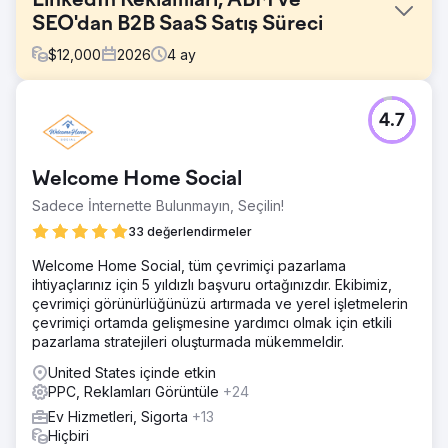
LinkedIn Reklamları, ABM ve
SEO'dan B2B SaaS Satış Süreci
$
12,000
2026
4
ay
Meydan Okuma
4.7
İş gücü analitiği alanında faaliyet gösteren bir B2B SaaS
şirketi, güçlü bir ürüne rağmen satış hattında tıkanıklık
yaşıyordu. Organik arama sıralamaları, yüksek satın alma
Welcome Home Social
niyeti olan tüm anahtar kelimeleri kaçırıyordu, LinkedIn
reklamları tıklamalar üretiyor ancak demo sunmuyordu ve
Sadece İnternette Bulunmayın, Seçilin!
hesap tabanlı pazarlama sistemi yerinde değildi.
33 değerlendirmeler
Pazarlama kaynaklı satış hattı yeni gelirin %12'sinden azını
oluşturuyordu, satış döngüleri 90 ila 180 gün arasında
Welcome Home Social, tüm çevrimiçi pazarlama
sürüyordu ve zayıf bir ilişkilendirme söz konusuydu,
ihtiyaçlarınız için 5 yıldızlı başvuru ortağınızdır. Ekibimiz,
ayrıca CFO reklam harcamalarını kazanılan anlaşmalarla
çevrimiçi görünürlüğünüzü artırmada ve yerel işletmelerin
ilişkilendiremiyordu. SEO ve reklamları yeniden
çevrimiçi ortamda gelişmesine yardımcı olmak için etkili
yapılandırabilecek bir B2B pazarlama ajansına ihtiyaçları
pazarlama stratejileri oluşturmada mükemmeldir.
vardı.
United States içinde etkin
Çözüm
PPC, Reklamları Görüntüle
+24
Elatre, B2B pazarlama motorunun tamamını yeniden inşa
Ev Hizmetleri, Sigorta
+13
etti. SEO ekibimiz, alıcı niyeti ve ürün karşılaştırma anahtar
Hiçbiri
kelimeleri için konu bazlı otorite kümeleri oluşturdu; ayrıca