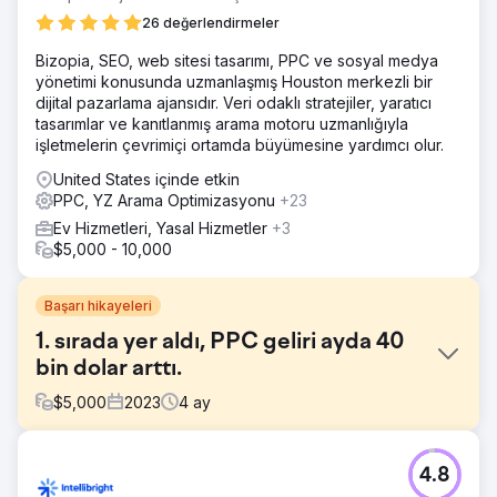
26 değerlendirmeler
Bizopia, SEO, web sitesi tasarımı, PPC ve sosyal medya
yönetimi konusunda uzmanlaşmış Houston merkezli bir
dijital pazarlama ajansıdır. Veri odaklı stratejiler, yaratıcı
tasarımlar ve kanıtlanmış arama motoru uzmanlığıyla
işletmelerin çevrimiçi ortamda büyümesine yardımcı olur.
United States içinde etkin
PPC, YZ Arama Optimizasyonu
+23
Ev Hizmetleri, Yasal Hizmetler
+3
$5,000 - 10,000
Başarı hikayeleri
1. sırada yer aldı, PPC geliri ayda 40
bin dolar arttı.
$
5,000
2023
4
ay
Meydan Okuma
4.8
Yüksek teknoloji kullanan müşterilerimizden biri görünürlük