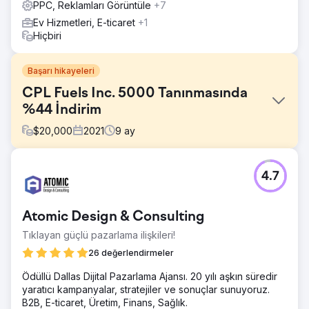
PPC, Reklamları Görüntüle
+7
Ev Hizmetleri, E-ticaret
+1
Hiçbiri
Başarı hikayeleri
CPL Fuels Inc. 5000 Tanınmasında
%44 İndirim
$
20,000
2021
9
ay
Meydan Okuma
4.7
Saygın bir ev hizmetleri franchisor'u olan müşterimiz,
müşteri adayı başına yüksek maliyetle mücadele ederken,
büyüme hedeflerini sekteye uğratan önemli bir zorlukla
Atomic Design & Consulting
karşı karşıya kaldı. Büyümelerini sürdürmek için acilen
büyümelerini hızlandırırken maliyetleri düşürmenin bir
Tıklayan güçlü pazarlama ilişkileri!
yolunu bulmaları gerekiyordu.
26 değerlendirmeler
Çözüm
Ödüllü Dallas Dijital Pazarlama Ajansı. 20 yılı aşkın süredir
Ekibimiz, Google Ads ve Meta Reklamlar da dahil olmak
yaratıcı kampanyalar, stratejiler ve sonuçlar sunuyoruz.
üzere büyük dijital platformlarda dönüşüm hunisinin
B2B, E-ticaret, Üretim, Finans, Sağlık.
tamamını kapsayan dijital kampanyalar geliştirdi ve yürüttü.