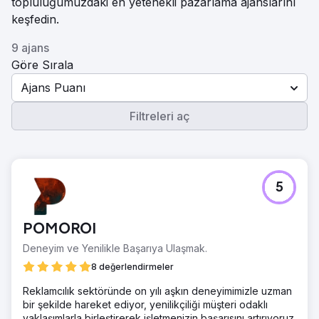
topluluğumuzdaki en yetenekli pazarlama ajanslarını
keşfedin.
9 ajans
Göre Sırala
Ajans Puanı
Filtreleri aç
5
POMOROI
Deneyim ve Yenilikle Başarıya Ulaşmak.
8 değerlendirmeler
Reklamcılık sektöründe on yılı aşkın deneyimimizle uzman
bir şekilde hareket ediyor, yenilikçiliği müşteri odaklı
yaklaşımlarla birleştirerek işletmenizin başarısını artırıyoruz.