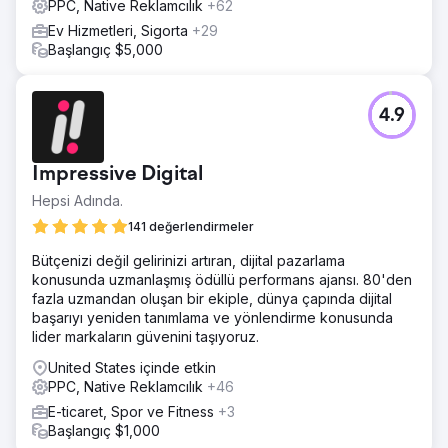
PPC, Native Reklamcılık
+62
Stratejik revizyonumuz, gelirimizi sadece 90 günde ayda
55.000 $'ın üzerine çıkardı... önceki ayda sadece
Ev Hizmetleri, Sigorta
+29
12.000$'dan. Yaklaşımımız yalnızca satışları artırmakla
Başlangıç $5,000
kalmadı, aynı zamanda etkileşimi ve marka görünürlüğünü
de önemli ölçüde artırarak hedeflenen dijital pazarlamanın
etkinliğini kanıtladı.
4.9
Ajans sayfasına git
Impressive Digital
Hepsi Adında.
141 değerlendirmeler
Bütçenizi değil gelirinizi artıran, dijital pazarlama
konusunda uzmanlaşmış ödüllü performans ajansı. 80'den
fazla uzmandan oluşan bir ekiple, dünya çapında dijital
başarıyı yeniden tanımlama ve yönlendirme konusunda
lider markaların güvenini taşıyoruz.
United States içinde etkin
PPC, Native Reklamcılık
+46
E-ticaret, Spor ve Fitness
+3
Başlangıç $1,000