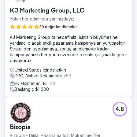
KJ Marketing Group, LLC
Yolun her adımında yanınızdayız
30 değerlendirmeler
KJ Marketing Group'ta hedefimiz, işinizin büyümesine
yardımcı olacak etkili pazarlama kampanyaları yürütmektir.
Stratejiden uygulamaya, sonuçları ölçmeye kadar
kampanyanızın her yönü üzerinde özenle çalışmakla gurur
duyuyoruz.
United States içinde etkin
PPC, Native Reklamcılık
+58
Ev Hizmetleri, BT
+3
Başlangıç $1,000
4.8
Bizopia
Bizopia - Dijital Pazarlama İçin Mükemmel Yer