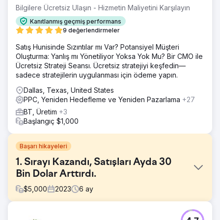
Bilgilere Ücretsiz Ulaşın - Hizmetin Maliyetini Karşılayın
Kanıtlanmış geçmiş performans
9 değerlendirmeler
Satış Hunisinde Sızıntılar mı Var? Potansiyel Müşteri
Oluşturma: Yanlış mı Yönetiliyor Yoksa Yok Mu? Bir CMO ile
Ücretsiz Strateji Seansı. Ücretsiz stratejiyi keşfedin—
sadece stratejilerin uygulanması için ödeme yapın.
Dallas, Texas, United States
PPC, Yeniden Hedefleme ve Yeniden Pazarlama
+27
BT, Üretim
+3
Başlangıç $1,000
Başarı hikayeleri
1. Sırayı Kazandı, Satışları Ayda 30
Bin Dolar Arttırdı.
$
5,000
2023
6
ay
Meydan Okuma