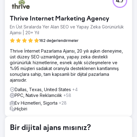
4.7
Spor müşterilerimizden biri, fitness endüstrisinde sıkı bir
rekabetle karşı karşıya kaldı ve popüler ürünleriyle öne
çıkma mücadelesi verdi. Kaliteli ürünlere rağmen dijital
Thrive Internet Marketing Agency
varlıkları, sektördeki en büyük rakipleri ve Amazon ve
Walmart gibi pazar yerleri karşısında zemin kaybediyordu.
En Üst Sıralarda Yer Alan SEO ve Yapay Zeka Görünürlük
Ajansı | 20+ Yıl
Çözüm
Yeniden tasarlanan ana sayfa, hedeflenen blog içeriği,
162 değerlendirmeler
stratejik geri bağlantılar, infografikler, meta etiketler ve
Thrive İnternet Pazarlama Ajansı, 20 yılı aşkın deneyime,
URL yapılarını içeren agresif bir SEO ve dijital pazarlama
üst düzey SEO uzmanlığına, yapay zeka destekli
stratejisi hazırladık. Shopify'da kolaylaştırılmış ödeme
görünürlük hizmetlerine, esnek aylık sözleşmelere ve
süreci. PPC kampanyaları daha yüksek dönüşümler için
%95 müşteri sadakat oranıyla desteklenen kanıtlanmış
optimize edildi.
sonuçlara sahip, tam kapsamlı bir dijital pazarlama
Sonuç
ajansıdır.
Özelleştirilmiş stratejimiz, şirketi önemli arama terimleri için
Dallas, Texas, United States
+4
ulusal arama sıralamasında 1 numaraya taşıyarak Amazon,
PPC, Native Reklamcılık
+58
Walmart vb.'den bile daha iyi performans gösterdi. Bu
görünürlük artışı, iyileştirilmiş PPC çabalarıyla birleştiğinde
Ev Hizmetleri, Sigorta
+28
aylık geliri ayda 30 bin dolar artırdı.
Hiçbiri
Ajans sayfasına git
Bir dijital ajans mısınız?