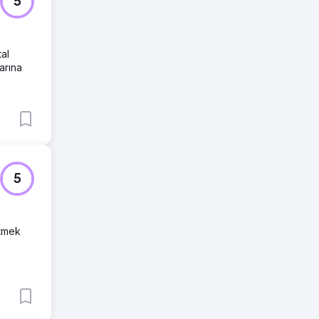
5
tal
arına
5
ütmek