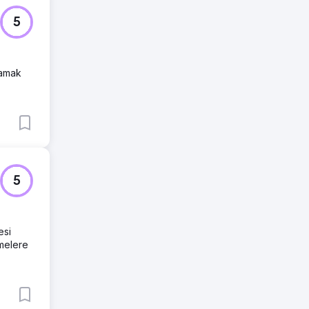
5
lamak
5
esi
emelere