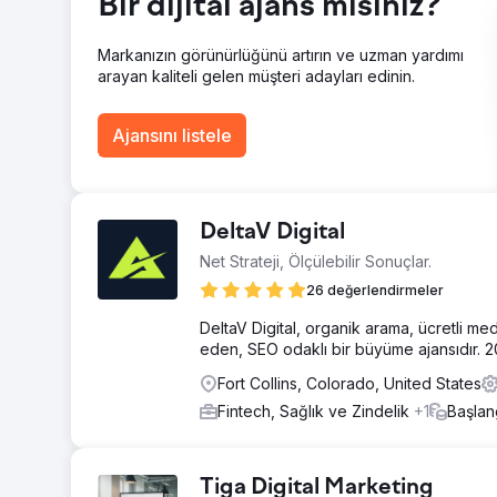
Bir dijital ajans mısınız?
isim haline gelmesine yardımcı oldum. Kusursuz bir çevr
tekrar ziyaretleri sağladım. Birden fazla eyalette 250
New Jersey ve Connecticut'a kadar erişimi genişlettim
Markanızın görünürlüğünü artırın ve uzman yardımı
sağladım.
arayan kaliteli gelen müşteri adayları edinin.
Ajans sayfasına git
Ajansını listele
DeltaV Digital
Net Strateji, Ölçülebilir Sonuçlar.
26 değerlendirmeler
DeltaV Digital, organik arama, ücretli me
eden, SEO odaklı bir büyüme ajansıdır. 
Fort Collins, Colorado, United States
Fintech, Sağlık ve Zindelik
+1
Başlan
Tiga Digital Marketing