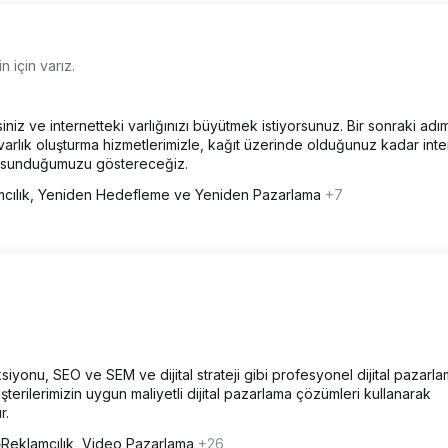
n için varız.
siniz ve internetteki varlığınızı büyütmek istiyorsunuz. Bir sonraki adım
ve varlık oluşturma hizmetlerimizle, kağıt üzerinde olduğunuz kadar int
er sunduğumuzu göstereceğiz.
mcılık, Yeniden Hedefleme ve Yeniden Pazarlama
+7
iyonu, SEO ve SEM ve dijital strateji gibi profesyonel dijital pazarl
erilerimizin uygun maliyetli dijital pazarlama çözümleri kullanarak
r.
Reklamcılık, Video Pazarlama
+26