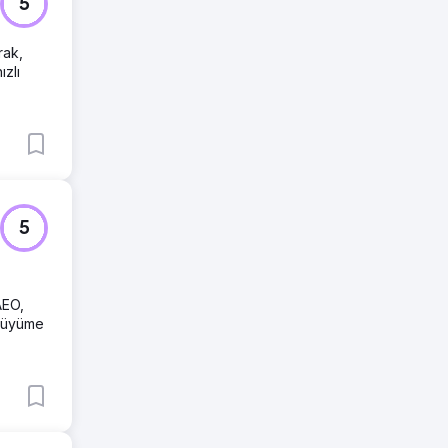
5
rak,
ızlı
5
AEO,
 büyüme