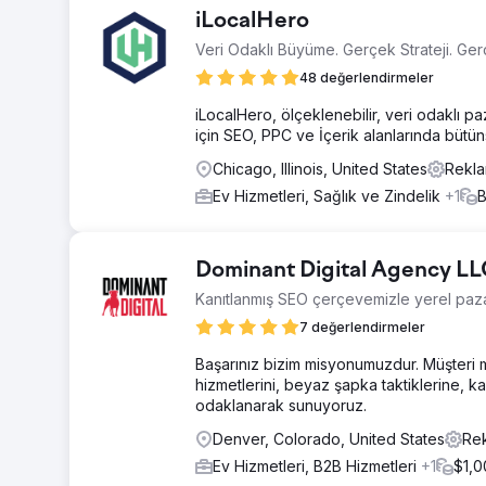
iLocalHero
Veri Odaklı Büyüme. Gerçek Strateji. Gerç
48 değerlendirmeler
iLocalHero, ölçeklenebilir, veri odaklı p
için SEO, PPC ve İçerik alanlarında bütü
Chicago, Illinois, United States
Rekla
Ev Hizmetleri, Sağlık ve Zindelik
+1
B
Dominant Digital Agency L
Kanıtlanmış SEO çerçevemizle yerel paz
7 değerlendirmeler
Başarınız bizim misyonumuzdur. Müşteri 
hizmetlerini, beyaz şapka taktiklerine, k
odaklanarak sunuyoruz.
Denver, Colorado, United States
Rek
Ev Hizmetleri, B2B Hizmetleri
+1
$1,0