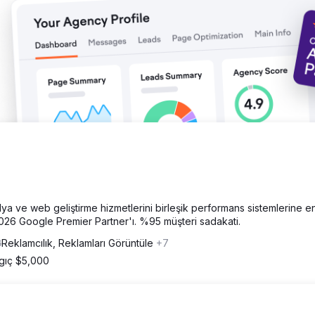
imiçi deneyim ve sadakat odaklı stratejiyle istikrarlı müşteri büyümes
.000 doların üzerinde reklam harcamasını yönettim. New York'un ötesi
. Tüm kampanyaları sıkı yasal uyumluluk içinde yürüterek risksiz bü
dya ve web geliştirme hizmetlerini birleşik performans sistemlerine e
2026 Google Premier Partner'ı. %95 müşteri sadakati.
Reklamcılık, Reklamları Görüntüle
+7
gıç $5,000