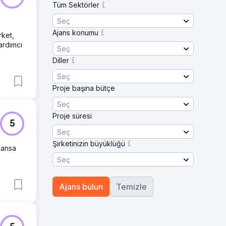
Tüm Sektörler
Seç
Ajans konumu
rket,
ardımcı
Seç
Diller
Seç
Proje başına bütçe
Seç
Proje süresi
5
Seç
Şirketinizin büyüklüğü
rmansa
Seç
Ajans bulun
Temizle