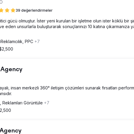
EO
39 değerlendirmeler
ici gücü olmuştur. İster yeni kurulan bir işletme olun ister köklü bir şi
ive eden unsurlarla buluşturarak sonuçlarınızı 10 katına çıkarmanıza y
Reklamcılık, PPC
+7
 $2,500
g Agency
ayalı, insan merkezli 360° iletişim çözümleri sunarak fırsatları perfo
sıdır.
k, Reklamları Görüntüle
+7
 2,500
g Agency