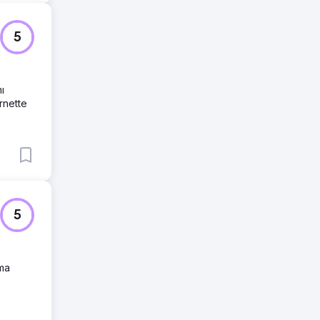
5
ı
ernette
5
ama