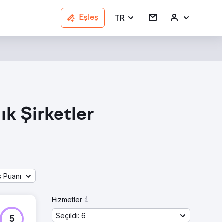
TR
Eşleş
k Şirketler
s Puanı
Hizmetler
Seçildi: 6
5