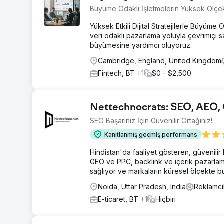
Büyüme Odaklı İşletmelerin Yüksek Ölçe
Yüksek Etkili Dijital Stratejilerle Büyüme
veri odaklı pazarlama yoluyla çevrimiçi sa
büyümesine yardımcı oluyoruz.
Cambridge, England, United Kingdom
Fintech, BT
+1
$0 - $2,500
Nettechnocrats: SEO, AEO
SEO Başarınız İçin Güvenilir Ortağınız!
Kanıtlanmış geçmiş performans
Hindistan'da faaliyet gösteren, güvenilir 
GEO ve PPC, backlink ve içerik pazarlama
sağlıyor ve markaların küresel ölçekte 
Noida, Uttar Pradesh, India
Reklamcı
E-ticaret, BT
+1
Hiçbiri