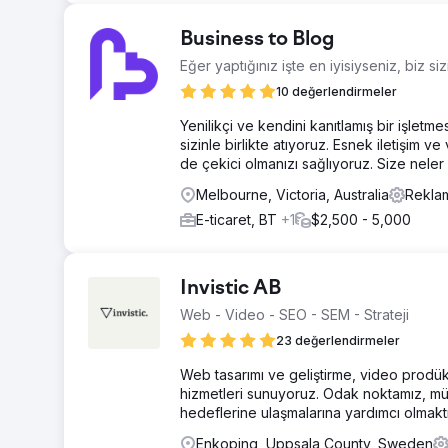
Business to Blog
Eğer yaptığınız işte en iyisiyseniz, biz sizi
10 değerlendirmeler
Yenilikçi ve kendini kanıtlamış bir işletme
sizinle birlikte atıyoruz. Esnek iletişim 
de çekici olmanızı sağlıyoruz. Size nel
Melbourne, Victoria, Australia
Rekla
E-ticaret, BT
+1
$2,500 - 5,000
Invistic AB
Web - Video - SEO - SEM - Strateji
23 değerlendirmeler
Web tasarımı ve geliştirme, video prodüks
hizmetleri sunuyoruz. Odak noktamız, müşt
hedeflerine ulaşmalarına yardımcı olmaktı
Enkoping, Uppsala County, Sweden