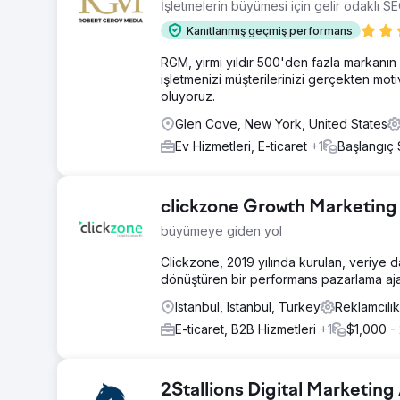
İşletmelerin büyümesi için gelir odaklı S
Kanıtlanmış geçmiş performans
RGM, yirmi yıldır 500'den fazla markanın it
işletmenizi müşterilerinizi gerçekten mot
oluyoruz.
Glen Cove, New York, United States
Ev Hizmetleri, E-ticaret
+1
Başlangıç
clickzone Growth Marketin
büyümeye giden yol
Clickzone, 2019 yılında kurulan, veriye d
dönüştüren bir performans pazarlama ajan
Istanbul, Istanbul, Turkey
Reklamcılı
E-ticaret, B2B Hizmetleri
+1
$1,000 -
2Stallions Digital Marketin