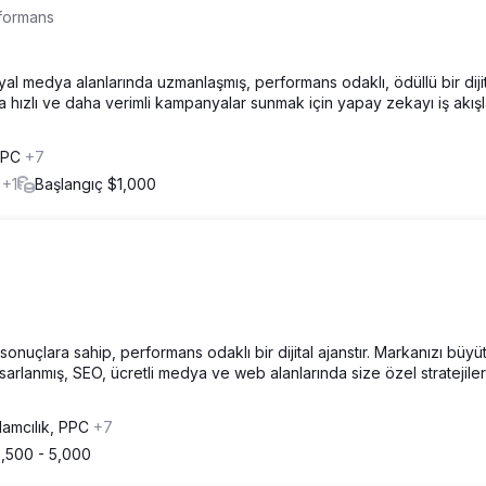
rformans
syal medya alanlarında uzmanlaşmış, performans odaklı, ödüllü bir diji
aha hızlı ve daha verimli kampanyalar sunmak için yapay zekayı iş akışl
 PPC
+7
k
+1
Başlangıç $1,000
sonuçlara sahip, performans odaklı bir dijital ajanstır. Markanızı büy
sarlanmış, SEO, ücretli medya ve web alanlarında size özel stratejiler
lamcılık, PPC
+7
,500 - 5,000