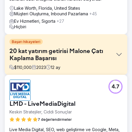
Lake Worth, Florida, United States
Müşteri Oluşturma, Inbound Pazarlama
+45
Ev Hizmetleri, Sigorta
+27
Hiçbiri
Başarı hikayeleri
20 kat yatırım getirisi Malone Çatı
Kaplama Başarısı
$
110,000
2023
12
ay
Meydan Okuma
4.7
Önde gelen bir çatı kaplama yüklenicisi olan Malone
Roofing, organik, reklam ve sosyal kanallardan gelen
potansiyel müşterilerde ciddi bir eksiklik, dijital
LMD - LiveMediaDigital
pazarlamadaki zorluklar, ticari çatı kaplama konusunda
uzmanlık arayışı, marka anlayışı ve SEO, sosyal medya ve
Keskin Stratejiler, Ciddi Sonuçlar
benzersiz kampanyalar konusunda yetenekli bir ortakla
7 değerlendirmeler
karşı karşıya kaldı.
Live Media Digital, SEO, web geliştirme ve Google, Meta,
Çözüm