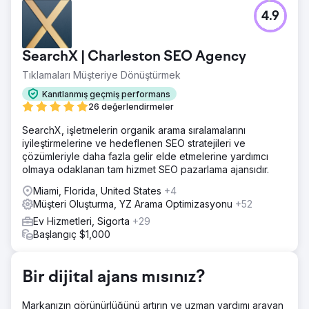
Meydan Okuma
4.9
Sikes Concrete'in sıfır çevrimiçi potansiyel müşterisi vardı
ve önemli bir internet varlığı yoktu, bu da ticari büyüme
potansiyelini sınırlıyordu.
SearchX | Charleston SEO Agency
Çözüm
Tıklamaları Müşteriye Dönüştürmek
WD Morgan Solutions, çevrimiçi görünürlüğü ve olası satış
yaratmayı artırmak için kapsamlı bir dijital pazarlama
Kanıtlanmış geçmiş performans
stratejisi uyguladı.
26 değerlendirmeler
Sonuç
SearchX, işletmelerin organik arama sıralamalarını
Sikes Concrete, çevrimiçi potansiyel müşteri sayısında
iyileştirmelerine ve hedeflenen SEO stratejileri ve
%80'lik bir artış yaşadı ve işbirliğinin ilk yılında 2 milyon
çözümleriyle daha fazla gelir elde etmelerine yardımcı
doların üzerinde gelir elde etti.
olmaya odaklanan tam hizmet SEO pazarlama ajansıdır.
Miami, Florida, United States
+4
Ajans sayfasına git
Müşteri Oluşturma, YZ Arama Optimizasyonu
+52
Ev Hizmetleri, Sigorta
+29
Başlangıç $1,000
Bir dijital ajans mısınız?
Markanızın görünürlüğünü artırın ve uzman yardımı arayan