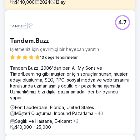
$
140,000
2024
12
ay
Meydan Okuma
4.7
Bu müşteriyi Otelcilik ve Emlak sektörlerinde bir Avrupa
Devi haline getirmek gibi zorlu bir görevi üstlendiğimizde
iflasın eşiğindeydi.
Tandem.Buzz
Çözüm
İşletmeniz için çevrimiçi bir heyecan yaratın
Markayı Başarılı kılmak için SMART Google ve Meta
Reklam stratejilerini uyguladık. İki ay gibi kısa bir sürede
13 değerlendirmeler
işlerini tersine çevirdik. O dönemde stoklarının tamamı olan
Tandem Buzz, 2006'dan beri All My Sons ve
3 ay içinde 40 Mobil ev satmayı başardılar.
Time4Learning gibi müşteriler için sonuçlar sunan, müşteri
Sonuç
adayı oluşturma, SEO, PPC, sosyal medya ve web tasarımı
2 ay gibi kısa bir sürede 40 adet mobil ev satmayı
konusunda uzmanlaşmış ödüllü bir pazarlama ajansıdır.
başardık. Sonuç olarak müşterinin 7,2 Milyondan fazla
Uzmanlığımız bizi dijital pazarlamada lider bir oyuncu
gelir elde etmesi. Potansiyel müşteri hacmi ayda yaklaşık
yapar.
150 potansiyel müşteriden ayda 800-900 potansiyel
Fort Lauderdale, Florida, United States
müşteriye çıktı.
Müşteri Oluşturma, Inbound Pazarlama
+40
Sağlık ve Hastane, E-ticaret
+3
Ajans sayfasına git
$10,000 - 25,000