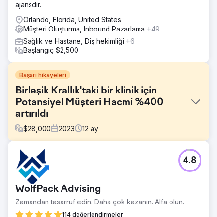
ajansdır.
Orlando, Florida, United States
Müşteri Oluşturma, Inbound Pazarlama
+49
Sağlık ve Hastane, Diş hekimliği
+6
Başlangıç $2,500
Başarı hikayeleri
Birleşik Krallık'taki bir klinik için
Potansiyel Müşteri Hacmi %400
artırıldı
$
28,000
2023
12
ay
Meydan Okuma
4.8
Onlarla çalışmaya başladığımızda bu kliniğin potansiyel
müşteri başına maliyeti yaklaşık 40 dolardı. Bu rakamlarla
bile başa çıkamadılar.
WolfPack Advising
Çözüm
Zamandan tasarruf edin. Daha çok kazanın. Alfa olun.
Birkaç hafta içinde reklamlarını değiştirmeyi başardık.
Sağladıkları hizmetlere bağlı olarak potansiyel müşteri
114 değerlendirmeler