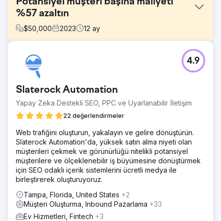
Potansiyel müşteri başına maliyeti
%57 azaltın
$
50,000
2023
12
ay
Meydan Okuma
4.9
Zorluk, bu Franchise'ın birkaç kez satılması ve böylece
pazardaki güvenilirliğini kaybetmeye başlamasıydı.
Çözüm
Slaterock Automation
Meta ve Google Ads'lerini yönetme şekillerinde büyük
Yapay Zeka Destekli SEO, PPC ve Uyarlanabilir İletişim
değişiklikler uyguladık.
22 değerlendirmeler
Sonuç
10-16 Dolarlık Harika Meta ve Google Ads CPL'si (Sektör
Web trafiğini oluşturun, yakalayın ve gelire dönüştürün.
Ortalaması 38-58 Dolar)
Slaterock Automation'da, yüksek satın alma niyeti olan
müşterileri çekmek ve görünürlüğü nitelikli potansiyel
müşterilere ve ölçeklenebilir iş büyümesine dönüştürmek
Ajans sayfasına git
için SEO odaklı içerik sistemlerini ücretli medya ile
birleştirerek oluşturuyoruz.
Tampa, Florida, United States
+2
Müşteri Oluşturma, Inbound Pazarlama
+33
Ev Hizmetleri, Fintech
+3