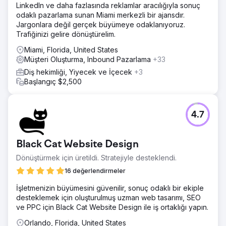
LinkedIn ve daha fazlasında reklamlar aracılığıyla sonuç
Malone Roofing için markayı ve müşteri kalitesini artıran bir
odaklı pazarlama sunan Miami merkezli bir ajansdır.
strateji geliştirdik. Bu, web sitesinin yenilenmesi, devam
Jargonlara değil gerçek büyümeye odaklanıyoruz.
eden içerik takvimi, SEO, sosyal medya yönetimi,
Trafiğinizi gelire dönüştürelim.
iyileştirilmiş vaka çalışmaları ve hesap bazlı satış ve
pazarlama çabalarının uygulanmasını içeren çok kanallı bir
Miami, Florida, United States
yaklaşımdı.
Müşteri Oluşturma, Inbound Pazarlama
+33
Sonuç
Diş hekimliği, Yiyecek ve İçecek
+3
Doğrudan pazarlama çabalarına atfedilen 10 Milyon
Başlangıç $2,500
Dolarlık Satış Organik Aramada %30 Artış Toplam
Potansiyel Müşterilerde %188 Artış Sosyal Medya
Potansiyel Müşterilerinde %244 Artış
4.7
Ajans sayfasına git
Black Cat Website Design
Dönüştürmek için üretildi. Stratejiyle desteklendi.
16 değerlendirmeler
İşletmenizin büyümesini güvenilir, sonuç odaklı bir ekiple
desteklemek için oluşturulmuş uzman web tasarımı, SEO
ve PPC için Black Cat Website Design ile iş ortaklığı yapın.
Orlando, Florida, United States