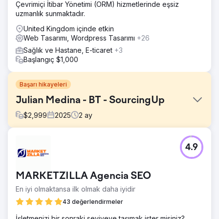
Çevrimiçi İtibar Yönetimi (ORM) hizmetlerinde eşsiz
uzmanlık sunmaktadır.
United Kingdom içinde etkin
Web Tasarımı, Wordpress Tasarımı
+26
Sağlık ve Hastane, E-ticaret
+3
Başlangıç $1,000
Başarı hikayeleri
Julian Medina - BT - SourcingUp
$
2,999
2025
2
ay
Meydan Okuma
4.9
Müşteri, manuel süreçler ve yavaş dahili sistem yanıt
süreleri nedeniyle verimsizliklerle karşı karşıyaydı. Ayrıca,
devam eden geri bildirimleri ele almak ve zamanında
MARKETZILLA Agencia SEO
güncellemeler sunmak için duyarlı ve organize bir ortağa
ihtiyaçları vardı.
En iyi olmaktansa ilk olmak daha iyidir
Çözüm
43 değerlendirmeler
Önemli manuel görevleri otomatikleştirerek ve sistem yanıt
İşletmenizi bir sonraki seviyeye taşımak ister misiniz?