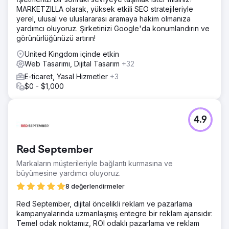
verme yeteneğini iyileştirerek iş akışlarını kolaylaştırdık.
MARKETZILLA olarak, yüksek etkili SEO stratejileriyle
Ekibimiz son derece düzenli ve duyarlı kaldı ve tüm
yerel, ulusal ve uluslararası aramaya hakim olmanıza
kilometre taşlarının zamanında teslim edilmesini sağladı.
yardımcı oluyoruz. Şirketinizi Google'da konumlandırın ve
Geri bildirimlerine dayanarak revizyonları hızla uyguladık
görünürlüğünüzü artırın!
ve bu da daha sorunsuz operasyonlara ve
paydaşlarından olumlu yanıtlara yol açtı.
United Kingdom içinde etkin
Web Tasarımı, Dijital Tasarım
+32
Sonuç
"LaV1'in çalışması sayesinde, müşteri manuel süreçleri
E-ticaret, Yasal Hizmetler
+3
azalttı, dahili sistem yanıt sürelerini iyileştirdi ve
$0 - $1,000
paydaşlardan olumlu geri bildirimler aldı. Ekip çok duyarlı,
organize ve teslimatlarda zamanında davrandı. Ayrıca,
müşterinin geri bildirimlerine dayanarak revizyonları hızla
4.9
uyguladılar."
Ajans sayfasına git
Red September
Markaların müşterileriyle bağlantı kurmasına ve
büyümesine yardımcı oluyoruz.
8 değerlendirmeler
Red September, dijital öncelikli reklam ve pazarlama
kampanyalarında uzmanlaşmış entegre bir reklam ajansıdır.
Temel odak noktamız, ROI odaklı pazarlama ve reklam