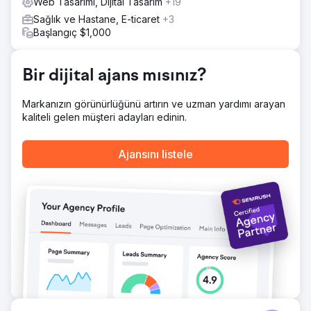
Web Tasarımı, Dijital Tasarım
+19
Sonuç
Sağlık ve Hastane, E-ticaret
+3
Bu iyileştirmeler, daha sorunsuz bir kullanıcı deneyimi,
Başlangıç $1,000
önemli sayfalarda daha iyi etkileşim ve genel olarak daha
güçlü bir e-ticaret performansı sağladı. Kullanıcı
yolculuğunu basitleştirerek ve site performansını
Bir dijital ajans mısınız?
iyileştirerek, Stanley daha verimli ve dönüşüm odaklı bir
e-ticaret yapısı elde etti.
Markanızın görünürlüğünü artırın ve uzman yardımı arayan
kaliteli gelen müşteri adayları edinin.
Ajans sayfasına git
Ajansını listele