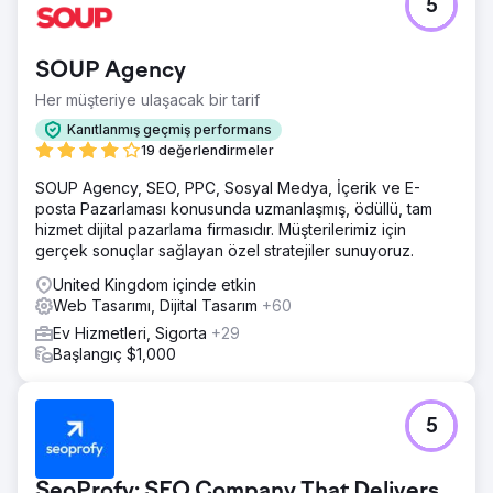
5
SOUP Agency
Her müşteriye ulaşacak bir tarif
Kanıtlanmış geçmiş performans
19 değerlendirmeler
SOUP Agency, SEO, PPC, Sosyal Medya, İçerik ve E-
posta Pazarlaması konusunda uzmanlaşmış, ödüllü, tam
hizmet dijital pazarlama firmasıdır. Müşterilerimiz için
gerçek sonuçlar sağlayan özel stratejiler sunuyoruz.
United Kingdom içinde etkin
Web Tasarımı, Dijital Tasarım
+60
Ev Hizmetleri, Sigorta
+29
Başlangıç $1,000
5
SeoProfy: SEO Company That Delivers