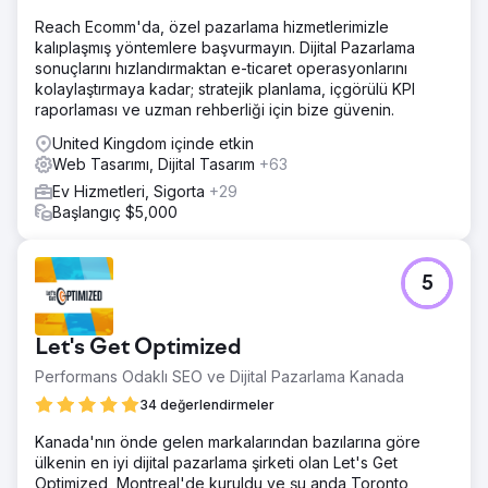
açtığımda web sitemi kurması için Bruno'yu işe aldım. O
zamanlar sadece birkaç müşterim vardı ve ilk önce
Reach Ecomm'da, özel pazarlama hizmetlerimizle
paradan tasarruf etmek için bir nezaretçi işe almaya
kalıplaşmış yöntemlere başvurmayın. Dijital Pazarlama
çalıştım. Tam bir felaketti, adam yaptığım özel istekleri
sonuçlarını hızlandırmaktan e-ticaret operasyonlarını
anlayamıyordu ve e-postalara sadece gecenin bir vakti
kolaylaştırmaya kadar; stratejik planlama, içgörülü KPI
cevap verebiliyordu. Dersimi aldım ve Bruno'yu işe aldım.
raporlaması ve uzman rehberliği için bize güvenin.
O zamanlar web sitemi çok sevmiştim ve 4 yıl sonra hala
United Kingdom içinde etkin
ona aşığım ve hiçbir şeyi değiştirmem."
Web Tasarımı, Dijital Tasarım
+63
Ev Hizmetleri, Sigorta
+29
Ajans sayfasına git
Başlangıç $5,000
5
Let's Get Optimized
Performans Odaklı SEO ve Dijital Pazarlama Kanada
34 değerlendirmeler
Kanada'nın önde gelen markalarından bazılarına göre
ülkenin en iyi dijital pazarlama şirketi olan Let's Get
Optimized, Montreal'de kuruldu ve şu anda Toronto,