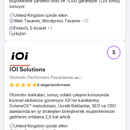
büyümesine yardımcı oldu ve %100 garantiyle 7/24 sonuç
getirmek için genel site performansını da iyileştirdik.
sunuyor.
Sonuç
United Kingdom içinde etkin
Yapılan değişiklikler mağazayı daha kolay gezinilebilir ve
Web Tasarımı, Wordpress Tasarımı
+23
kullanımı daha rahat hale getirdi. Kullanıcılar ürünleri daha
Fintech, E-ticaret
+3
hızlı bulabildi ve satın alma sürecini daha az zorlukla
Hiçbiri
tamamlayabildi; bu da daha güçlü ve tutarlı bir e-ticaret
deneyimine yol açtı.
5
Ajans sayfasına git
IOI Solutions
Otomotiv Performans Pazarlaması 🚗📈
8 değerlendirmeler
Otomotiv markaları, sonuç odaklı çalışma konusunda
küresel ekibimize güveniyor. IOI'nin kanıtlanmış
OctaneOS™ metodolojisi, Ücretli Reklamlar, SEO ve CRO
alanlarında en iyi stratejileri birleştirerek müşterilerimizin
gelirlerini ortalama 2,6 kat artırdı.
United Kingdom içinde etkin