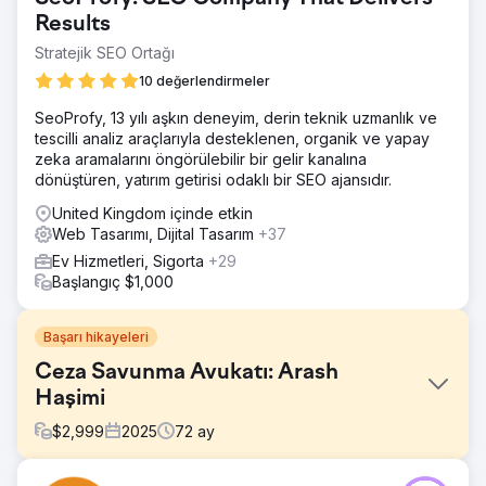
Results
Stratejik SEO Ortağı
10 değerlendirmeler
SeoProfy, 13 yılı aşkın deneyim, derin teknik uzmanlık ve
tescilli analiz araçlarıyla desteklenen, organik ve yapay
zeka aramalarını öngörülebilir bir gelir kanalına
dönüştüren, yatırım getirisi odaklı bir SEO ajansıdır.
United Kingdom içinde etkin
Web Tasarımı, Dijital Tasarım
+37
Ev Hizmetleri, Sigorta
+29
Başlangıç $1,000
Başarı hikayeleri
Ceza Savunma Avukatı: Arash
Haşimi
$
2,999
2025
72
ay