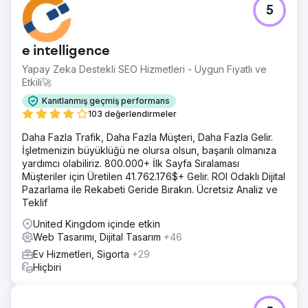
Meydan Okuma
5
Müvekkil, bir savunma avukatıydı ve arama motoru
görünürlüğü zayıf olan güncel olmayan bir web sitesine
sahipti. Potansiyel müvekkiller hizmetlerini çevrimiçi olarak
e intelligence
bulmakta zorluk çekiyordu ve site, güven oluşturmak ve
soruları yönlendirmek için gereken profesyonel tasarım
Yapay Zeka Destekli SEO Hizmetleri - Uygun Fiyatlı ve
ve yapıdan yoksundu.
Etkili🚀
Çözüm
Kanıtlanmış geçmiş performans
Hukuk pratiğinin güvenilirliğini ve profesyonelliğini
103 değerlendirmeler
yansıtacak şekilde web sitesini yeniden tasarladık ve hem
Daha Fazla Trafik, Daha Fazla Müşteri, Daha Fazla Gelir.
kullanıcı deneyimi hem de arama motorları için optimize
İşletmenizin büyüklüğü ne olursa olsun, başarılı olmanıza
ettik. Hedefli SEO stratejileriyle çevrimiçi görünürlüğünü
yardımcı olabiliriz. 800.000+ İlk Sayfa Sıralaması
ve anahtar kelime sıralamalarını önemli ölçüde iyileştirdik.
Müşteriler için Üretilen 41.762.176$+ Gelir. ROI Odaklı Dijital
Sonuç olarak, daha nitelikli potansiyel müşteriler çekmeye
Pazarlama ile Rekabeti Geride Bırakın. Ücretsiz Analiz ve
başladı ve danışmanlık taleplerinde gözle görülür bir artış
Teklif
gördü.
United Kingdom içinde etkin
Sonuç
Web Tasarımı, Dijital Tasarım
+46
90 gün içinde “Los Angeles ceza savunma avukatı” ve
“yakınımdaki DUI avukatı” gibi en iyi anahtar kelimelerde
Ev Hizmetleri, Sigorta
+29
Google'ın ilk sayfasında yer alın.
Hiçbiri
Ajans sayfasına git