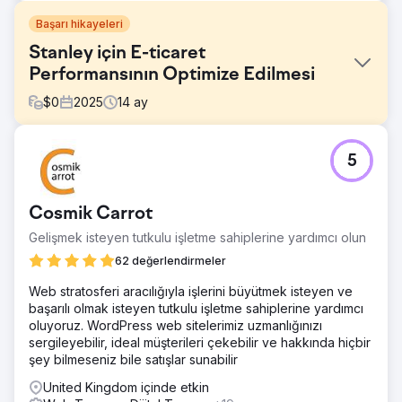
Başarı hikayeleri
Stanley için E-ticaret
Performansının Optimize Edilmesi
$
0
2025
14
ay
Meydan Okuma
5
Stanley, artan talebi daha iyi karşılamak için e-ticaret
deneyimini iyileştirmeye ihtiyaç duyuyordu. Markaya olan
ilgi güçlü olsa da, kullanıcı yolculuğu, site yapısı ve genel
Cosmik Carrot
performans, dönüşüm oranlarını ve verimliliği sınırlıyordu.
Amaç, deneyimi daha sezgisel, daha hızlı ve kullanıcıların
Gelişmek isteyen tutkulu işletme sahiplerine yardımcı olun
alışveriş yapma biçimine daha uygun hale getirmekti.
62 değerlendirmeler
Çözüm
Web stratosferi aracılığıyla işlerini büyütmek isteyen ve
Byte Digital, Stanley'nin Shopify mağazasının önemli
başarılı olmak isteyen tutkulu işletme sahiplerine yardımcı
bölümlerini kullanılabilirlik ve performansı artırmak için
oluyoruz. WordPress web sitelerimiz uzmanlığınızı
yeniden tasarladı. Navigasyonu basitleştirdik, site yapısını
sergileyebilir, ideal müşterileri çekebilir ve hakkında hiçbir
iyileştirdik ve kritik kullanıcı yolculuklarını optimize ettik.
şey bilmeseniz bile satışlar sunabilir
Aynı zamanda, sürtünmeyi azaltmak ve satın alma sürecini
daha kolay hale getirmek için sayfa performansını ve
United Kingdom içinde etkin
dönüşüm akışlarını geliştirdik.