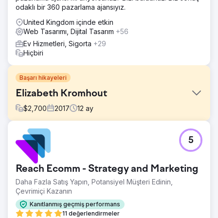
odaklı bir 360 pazarlama ajansıyız.
United Kingdom içinde etkin
Web Tasarımı, Dijital Tasarım
+56
Ev Hizmetleri, Sigorta
+29
Hiçbiri
Başarı hikayeleri
Elizabeth Kromhout
$
2,700
2017
12
ay
Meydan Okuma
5
Projemizin başlangıcındaki web sitesi yeterli değildi.
Çözüm
İlk on iki ayda 0'dan 6 haneli gelirlere ulaşan başarı
Reach Ecomm - Strategy and Marketing
hikayesini izleyin. https://youtu.be/k5GKvKwVwwE?
Daha Fazla Satış Yapın, Potansiyel Müşteri Edinin,
si=w1YglFm2bW-xVHnP
Çevrimiçi Kazanın
Sonuç
Kanıtlanmış geçmiş performans
"Birkaç yıl önce psikoterapi özel muayenehanemi
11 değerlendirmeler