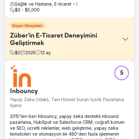
Sağlık ve Hastane, E-ticaret
+3
$0 - $5,000
Başarı hikayeleri
Züber'in E-Ticaret Deneyimini
Geliştirmek
$
0
2025
12
ay
Meydan Okuma
5
Züber hızla büyüyordu, ancak e-ticaret deneyimi bu
büyümeye ayak uyduramıyordu. Site, olması gerekenden
daha karmaşık bir şekilde gezinilebiliyordu ve temel
Inbouncy
kullanıcı süreçleri yeterince açık veya verimli değildi. Bu
durum, kullanıcıların ürünleri bulma ve satın alma işlemlerini
Yapay Zeka Odaklı, Tam Hizmet Sunan İçerik Pazarlama
tamamlama kolaylığını etkiliyordu.
Ajansı
Çözüm
2015'ten beri Inbouncy, yapay zeka destekli inbound
Mağazanın kullanımını kolaylaştırmaya odaklandık.
pazarlama, HubSpot ve Salesforce CRM, coğrafi konum
Navigasyon basitleştirildi, ürün sayfaları düzenlendi ve
ve SEO, ücretli reklamlar, web geliştirme, yapay zeka
temel işlemler daha sezgisel hale getirildi. Ayrıca, özellikle
temsilcileri ve otomasyon ile 480'den fazla işletmenin
mobil cihazlarda deneyimi daha hızlı ve sorunsuz hale