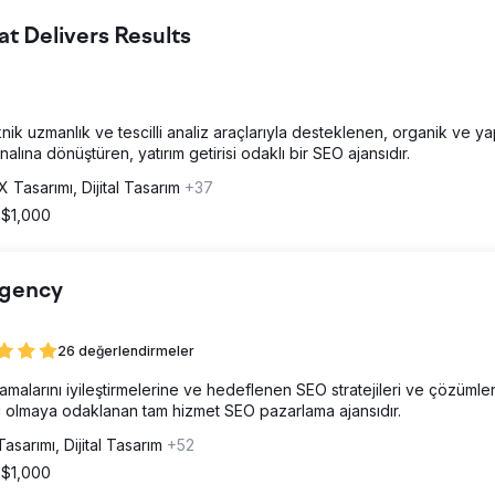
 Delivers Results
knik uzmanlık ve tescilli analiz araçlarıyla desteklenen, organik ve y
nalına dönüştüren, yatırım getirisi odaklı bir SEO ajansıdır.
X Tasarımı, Dijital Tasarım
+37
 $1,000
Agency
26 değerlendirmeler
amalarını iyileştirmelerine ve hedeflenen SEO stratejileri ve çözümler
cı olmaya odaklanan tam hizmet SEO pazarlama ajansıdır.
asarımı, Dijital Tasarım
+52
 $1,000