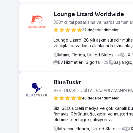
Lounge Lizard Worldwide
360° dijital pazarlama ve marka uzmanlar
27 değerlendirmeler
Lounge Lizard, 28 yılı aşkın süredir mükem
ve dijital pazarlama alanlarında uzmanlaşmı
Miami, Florida, United States
+4
UX T
Ev Hizmetleri, Sigorta
+29
Başlangıç
BlueTuskr
VERİ ODAKLI DİJİTAL PAZARLAMANIN EN 
40 değerlendirmeler
Biz, SEO, ücretli medya ve çok kanallı 
firmayız. Görünürlüğü, geliri ve müşteri sad
ekibinizle entegre çalışıyoruz.
Miramar, Florida, United States
+4
UX