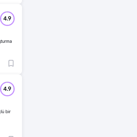
4.9
uşturma
4.9
lü bir