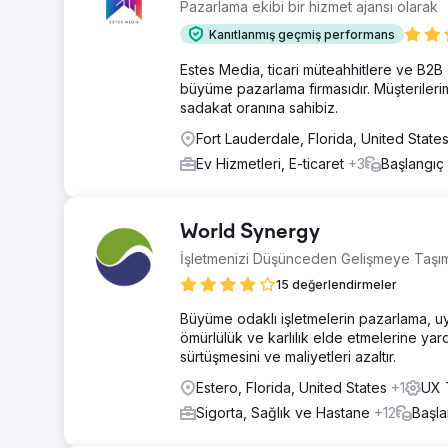
Pazarlama ekibi bir hizmet ajansı olarak
Kanıtlanmış geçmiş performans
Estes Media, ticari müteahhitlere ve B2B 
büyüme pazarlama firmasıdır. Müşterilerim
sadakat oranına sahibiz.
Fort Lauderdale, Florida, United State
Ev Hizmetleri, E-ticaret
+3
Başlangıç
World Synergy
İşletmenizi Düşünceden Gelişmeye Taşı
15 değerlendirmeler
Büyüme odaklı işletmelerin pazarlama, uyg
ömürlülük ve karlılık elde etmelerine ya
sürtüşmesini ve maliyetleri azaltır.
Estero, Florida, United States
+1
UX T
Sigorta, Sağlık ve Hastane
+12
Başla