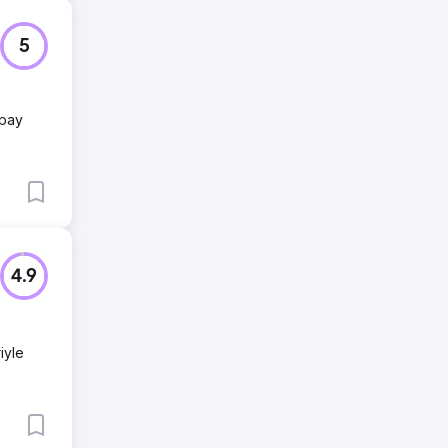
5
apay
4.9
iyle