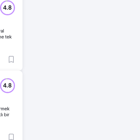
4.8
yal
ne tek
4.8
irmek
ı bir