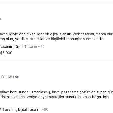
ı.
melliğiyle öne çıkan lider bir dijital ajanstır. Web tasarımı, marka ol
ş olup, yenilikçi stratejiler ve ölçülebilir sonuçlar sunmaktadır.
asarımı, Dijital Tasarım
+62
 $5,000
İYİ HALİ 🐘
büyüme konusunda uzmanlaşmış, kısmi pazarlama çözümleri sunan güç
akatini artıran, veriye dayalı stratejiler sunarken, kalıcı başarı için
 Tasarımı, Dijital Tasarım
+60