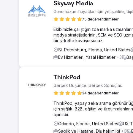
Skyway Media
Günümüzün ihtiyaçları için yetiştirilmiş dij
75 değerlendirmeler
Ekibimizle çalıştığınızda marka uzmanlarının
medya stratejistlerinin, SEM ve SEO uzman
bir şirkette kavuşursunuz.
St. Petersburg, Florida, United States
Ev Hizmetleri, Yasal Hizmetler
+3
Baş
ThinkPod
Gerçek Düşünce. Gerçek Sonuçlar.
34 değerlendirmeler
ThinkPod, yapay zeka arama görünürlüğü,
için sağlık, B2B, eğitim ve üretim alanlar
ajansdır.
Orlando, Florida, United States
UX Ta
Sağlık ve Hastane, Diş hekimliği
+6