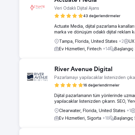
Actuate Media
Veri Odaklı Dijital Ajans
43 değerlendirmeler
Actuate Media, dijital pazarlama kanalları ar
marka ve dönüşüm odaklı dijital reklam kam
Tampa, Florida, United States
+2
UX 
Ev Hizmetleri, Fintech
+14
Başlangıç
River Avenue Digital
Pazarlamayı yapılacaklar listenizden çıka
16 değerlendirmeler
Dijital pazarlamanın tüm yönlerinde uzma
yapılacaklar listenizden çıkarın. SEO, Y
Clearwater, Florida, United States
+1
Ev Hizmetleri, Sigorta
+18
Başlangıç