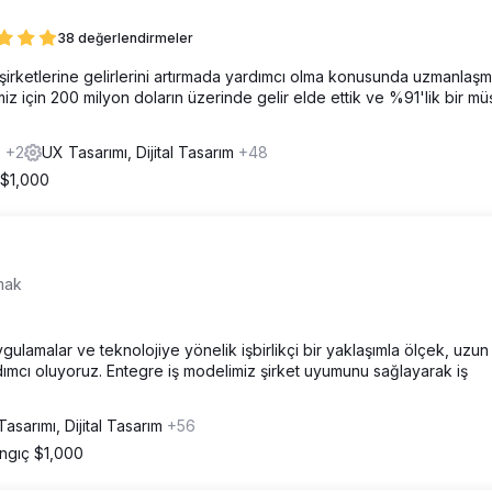
38 değerlendirmeler
şirketlerine gelirlerini artırmada yardımcı olma konusunda uzmanlaşmı
iz için 200 milyon doların üzerinde gelir elde ettik ve %91'lik bir müş
s
+2
UX Tasarımı, Dijital Tasarım
+48
 $1,000
mak
ulamalar ve teknolojiye yönelik işbirlikçi bir yaklaşımla ölçek, uzun
rdımcı oluyoruz. Entegre iş modelimiz şirket uyumunu sağlayarak iş
asarımı, Dijital Tasarım
+56
ngıç $1,000