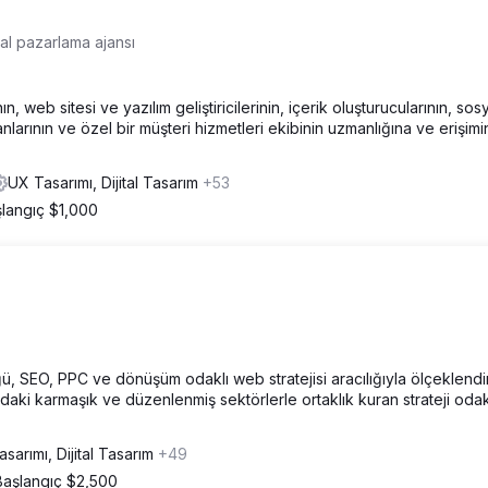
ital pazarlama ajansı
, web sitesi ve yazılım geliştiricilerinin, içerik oluşturucularının, sos
larının ve özel bir müşteri hizmetleri ekibinin uzmanlığına ve erişimi
UX Tasarımı, Dijital Tasarım
+53
langıç $1,000
 SEO, PPC ve dönüşüm odaklı web stratejisi aracılığıyla ölçeklend
ındaki karmaşık ve düzenlenmiş sektörlerle ortaklık kuran strateji odakl
sarımı, Dijital Tasarım
+49
Başlangıç $2,500