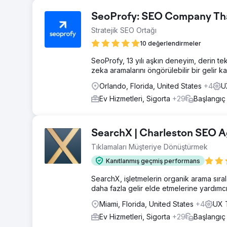
SeoProfy: SEO Company That
Stratejik SEO Ortağı
10 değerlendirmeler
SeoProfy, 13 yılı aşkın deneyim, derin te
zeka aramalarını öngörülebilir bir gelir ka
Orlando, Florida, United States
+4
U
Ev Hizmetleri, Sigorta
+29
Başlangıç
SearchX | Charleston SEO 
Tıklamaları Müşteriye Dönüştürmek
Kanıtlanmış geçmiş performans
SearchX, işletmelerin organik arama sıral
daha fazla gelir elde etmelerine yardım
Miami, Florida, United States
+4
UX T
Ev Hizmetleri, Sigorta
+29
Başlangıç