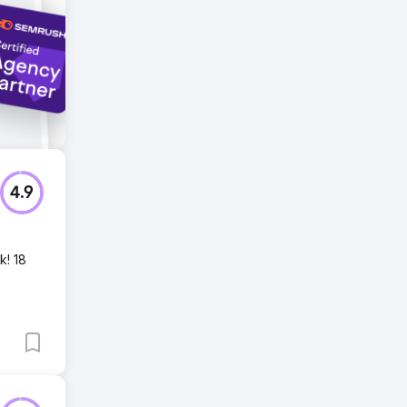
4.9
k! 18