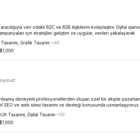
acılığıyla veri odaklı B2C ve B2B ilişkilerini kolaylaştırır. Dijital ajans
panyaları için stratejiler geliştirir ve uygular, verileri yakalayarak
Tasarımı, Grafik Tasarım
+46
 $1,000
rıyoruz!
nlaşmış deneyimli profesyonellerden oluşan özel bir ekiple pazarla
erel SEO ve web sitesi tasarımı ve desteği konusunda uzmanlaşıyoruz.
UX Tasarımı, Dijital Tasarım
+50
 $1,000