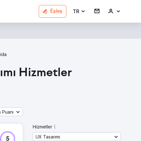
TR
Eşleş
rida
rımı Hizmetler
s Puanı
Hizmetler
UX Tasarımı
5