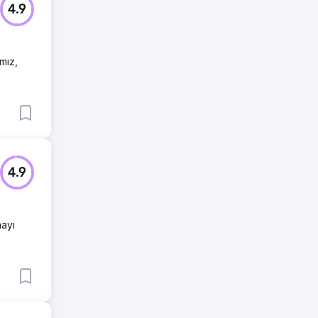
4.9
ımız,
4.9
mayı