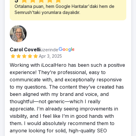
5
yerel alıntılar) ekledik.
Müşterimiz artık kendi şehrinde pazar lideri
bir sonucu olarak, müşteri şu anda yalnızca
Ortalama puan, hem Google Haritalar'daki hem de
Sonuç
konumunda olup, Google Harita Paketi'nde
organik trafik yoluyla ayda yüzlerce nitelikli
Semrush'taki yorumlara dayalıdır.
Müşterimiz artık büyük şehrinde 1 numaralı
ilk 3'te yer almakta ve en karlı hizmet
potansiyel müşteri elde ediyor. Onları sıfır
Med Spa konumunda. Sektör kısıtlamalarını
anahtar kelimeleri için 1. sayfa organik
görünürlükten bölgedeki en üst sıralarda
başarıyla aşarak, hedef hizmet anahtar
arama sonuçlarında üstünlük
yer alan sitelerden biri haline getirmeyi
kelimelerinin %90'ı için ilk 3'te (Harita Paketi
sağlamaktadır. Nitelikli potansiyel müşteri
başardık.
ve Organik) yer almayı başardık. Strateji,
sayısı, çalışma kapsamımızı genişletmemize
Carol Covelli
üzerinde
çevrimiçi görünürlüğünü yüksek değerli
olanak tanıdı; şimdi bu kanıtlanmış stratejiyi
Apr 3, 2025
hizmet menüsüyle başarılı bir şekilde
ülkenin geri kalanını hedeflemek için
Working with iLocalHero has been such a positive
uyumlu hale getirerek yerel pazarda
uygulamaya koyuyoruz ve erken başarılar
experience! They’re professional, easy to
hakimiyet kurmasını sağladı.
elde ediyoruz.
communicate with, and exceptionally responsive
to my questions. The content they’ve created has
been aligned with my brand and voice, and
thoughtful—not generic—which I really
appreciate. I’m already seeing improvements in
visibility, and I feel like I’m in good hands with
them. I would absolutely recommend them to
anyone looking for solid, high-quality SEO