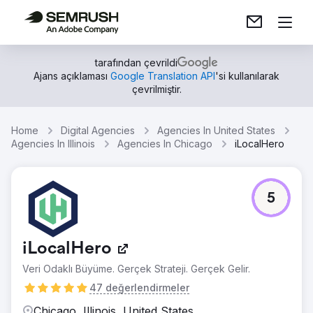
tarafından çevrildi
Ajans açıklaması
Google Translation API
'si kullanılarak
çevrilmiştir.
Home
Digital Agencies
Agencies In United States
Agencies In Illinois
Agencies In Chicago
iLocalHero
5
iLocalHero
Veri Odaklı Büyüme. Gerçek Strateji. Gerçek Gelir.
47 değerlendirmeler
Chicago, Illinois, United States