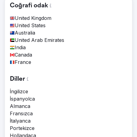
Coğrafi odak
United Kingdom
United States
Australia
United Arab Emirates
India
Canada
France
Diller
İngilizce
İspanyolca
Almanca
Fransızca
İtalyanca
Portekizce
Hollandaca