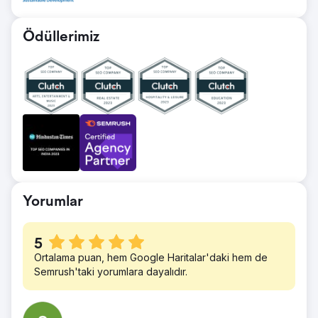
bir artışla ödüllendirildi; web sitesi artık
SEO, Sayfa Dışı SEO ve Teknik SEO
etkileyici bir 2,7 saniyede yükleniyor - Page
üzerinde çalışarak başarıya ulaşmak için
Speed Insights için tamamen yeşil bir alan.
Ödüllerimiz
yeni stratejiler oluşturduk. amaç.
Ayrıca SEO çalışmalarımız için güçlü bir
Sonuç
temel sağlayan 22,5 binden fazla geri
Artık web sitesi, bu projeye ilişkin anahtar
bağlantı oluşturduk.
kelimelerin çoğunda Google'da 1. sırada yer
Sonuç
alarak önemli bir kilometre taşına ulaştı.
DA puanını orijinal puanından 52'ye, PA
puanını da orijinal puanından 48'e
çıkarmayı başardık. Bu, web sitesinin
trafiğini 3,7 bin gibi etkileyici bir ziyaretçiyle
artırdı. Ayrıca 22,5k backlink ile otorite
Yorumlar
puanı 33'e çıkarıldı.
5
Ortalama puan, hem Google Haritalar'daki hem de
Semrush'taki yorumlara dayalıdır.