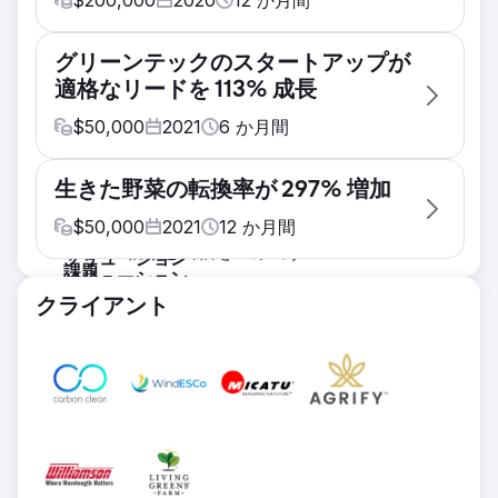
$
200,000
2020
12
か月間
課題
グリーンテックのスタートアップが
Carbon Clean は 2009 年に設立され、成功を
適格なリードを 113% 成長
収めましたが、サイロ化され、単なる「炭素溶
剤」企業とみなされていました。会社の経営陣
$
50,000
2021
6
か月間
は、将来の成長に向けて会社の位置付けを変え
課題
る時期が来たと感じ、多くのミッションクリテ
生きた野菜の転換率が 297% 増加
1) 複雑な販売サイクルを完全にサポート 2) ウ
ィカルな取り組みについて New Perspective
ェブサイトを刷新してリードを引き付け、変換
$
50,000
2021
12
か月間
にアプローチしました。
する 3) 信頼と自信を生み出す
ソリューション
課題
ソリューション
当社は、企業のリブランド、インバウンド マ
Living Greens Farm は、ベンチャー キャピタ
需要創出計画 コンテンツ マーケティング エン
クライアント
ーケティング戦略、継続的な Web サイトの改
ルから資金提供を受けた新しい企業として、投
ジン 効果的なリード追跡 HubSpot CMS Hub
善、Launchpad Web サイト、高度な SEO 作
資家、小売パートナー、消費者の期待に応えな
上に構築された新しい Web サイト
業など、リブランディング、再デザイン、デジ
がら、短期間で多くのビジネス目標を達成する
結果
タル ツール スタックのセットアップなどの主
必要がありました。彼らには、適格トラフィッ
私たちの支援により、WindESCo は見込み客
要な取り組みに対して、十分に調査され、思慮
クの増加とブランド認知度の向上という 2 つ
を前四半期比で 113% 増加させました。 New
深く計画され、成長主導のアプローチを採用し
の明確な目標がありました。
Perspective は、アカウントベースのマーケテ
ました。
ソリューション
ィング アプローチで WindESCo と協力し、ブ