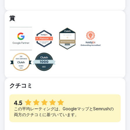
結果
Living Greens は、熱狂的な口コミと消費者の
ランドがソート リーダーシップの影響力を拡
Carbon Clean では、私たちの取り組みの成果
需要を活用して、新しい小売パートナーシップ
大する中で、対象業界内の新しいペルソナに語
がすぐに現れました。オンライン キャンペー
を促進したいと考えていました。私たちは、コ
賞
りかける新しいコンテンツを開発しています。
ンからの新規リードにより、最初の 60 日間で
ンテンツ エンジン、SEO、ビデオ コンテン
パイプライン収益が数百万ドル増加しました。
ツ、ソーシャル メディア管理、販売とマーケ
ティングの連携を提供しました。
結果
新しい Web サイトと、ターゲットを絞ったイ
ンバウンド マーケティング戦略を含む統合マ
ーケティング戦略の立ち上げにより、数千の見
込み客が忠実な顧客に変わりました。これらの
数字がすべてを物語っています。コンバージョ
クチコミ
ン率は 297% 増加 (前年比)、154% 増加しま
した。リード生成において
4.5
この平均レーティングは、GoogleマップとSemrushの
両方のクチコミに基づいています。