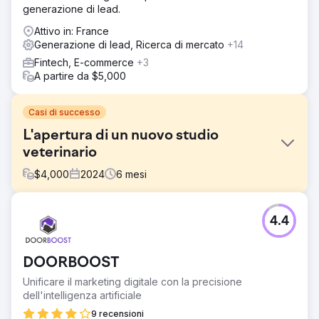
generazione di lead.
Attivo in: France
Generazione di lead, Ricerca di mercato
+14
Fintech, E-commerce
+3
A partire da $5,000
Casi di successo
L'apertura di un nuovo studio
veterinario
$
4,000
2024
6
mesi
Sfida
4.4
Mewes Vets è un affermato veterinario indipendente
pluripremiato con sede a Haywards Heath e Rottingdean,
al servizio della comunità locale, impegnato a fornire agli
DOORBOOST
animali domestici le migliori cure possibili. Si sono rivolti a
noi per aiutarli a lanciare un nuovo studio a Peacehaven.
Unificare il marketing digitale con la precisione
Abbiamo condotto un audit completo sui loro media
dell'intelligenza artificiale
digitali e abbiamo esaminato i metodi tradizionali di
9 recensioni
promozione per lanciare lo studio.