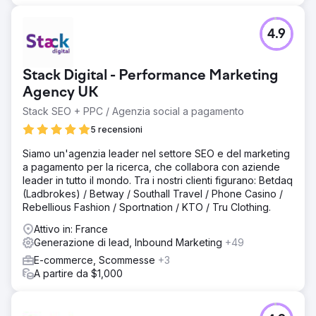
velocità della pagina, compatibilità con i dispositivi mobili
e ottimizzazione dei metadati Configurazione di Google
Analytics 4 e Google Search Console con conversione
4.9
Risultato
Aumento del +213% del traffico organico in 3 mesi
Stack Digital - Performance Marketing
Classificato a pagina 1 per oltre 15 parole chiave
Agency UK
specifiche per materia, tra cui "tutor di biologia online" e
"lezioni di inglese GCSE online" Tasso di conversione
Stack SEO + PPC / Agenzia social a pagamento
raddoppiato, con moduli di richiesta settimanali medi
5 recensioni
aumentati da 4 a oltre 12 a settimana Tasso di rimbalzo
ridotto del 28% e durata media della sessione aumentata
Siamo un'agenzia leader nel settore SEO e del marketing
del 36% Ha contribuito a posizionare l'azienda per
a pagamento per la ricerca, che collabora con aziende
l'espansione regionale e nazionale nel 2024
leader in tutto il mondo. Tra i nostri clienti figurano: Betdaq
(Ladbrokes) / Betway / Southall Travel / Phone Casino /
Rebellious Fashion / Sportnation / KTO / Tru Clothing.
Vai alla pagina agenzia
Attivo in: France
Generazione di lead, Inbound Marketing
+49
E-commerce, Scommesse
+3
A partire da $1,000