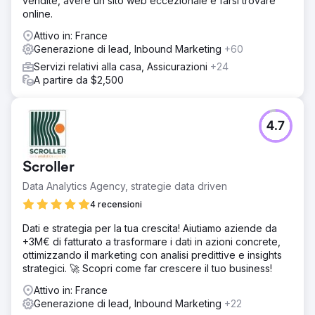
vendite, avere un sito web eccezionale e farsi trovare
The Well Balanced Centre. Abbiamo sviluppato articoli
online.
accattivanti utilizzando parole chiave ricercate per
aumentare il traffico. Successivamente, abbiamo
Attivo in: France
progettato una campagna mirata che copre le soluzioni di
Generazione di lead, Inbound Marketing
+60
fisioterapia per anziani. Abbiamo creato un sito Web
Servizi relativi alla casa, Assicurazioni
+24
dinamico e coinvolgente per rendere più facile per i
A partire da $2,500
clienti dei clienti prenotare i loro servizi.
Risultato
510 parole chiave Abbiamo generato oltre 510 parole
4.7
chiave classificate per traffico organico nell'area locale.
88 lead generati 88 lead sono stati generati negli ultimi 3
mesi utilizzando PPC. £19,58 ROAS PPC genera un CPA
Scroller
(costo per acquisizione) su ROAS (ritorno sulla spesa
Data Analytics Agency, strategie data driven
pubblicitaria) di £19,58 (media degli ultimi tre mesi
novembre, dicembre, gennaio 2024). Aumento del 27%
4 recensioni
Aumento del traffico organico del 27% dalla strategia
Dati e strategia per la tua crescita! Aiutiamo aziende da
SEO.
+3M€ di fatturato a trasformare i dati in azioni concrete,
ottimizzando il marketing con analisi predittive e insights
Vai alla pagina agenzia
strategici. 🚀 Scopri come far crescere il tuo business!
Attivo in: France
Generazione di lead, Inbound Marketing
+22