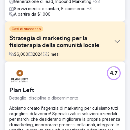
Generazione di lead, Inbound Marketing
+23
Servizi medici e sanitari, E-commerce
+3
A partire da $1,000
Casi di successo
Strategia di marketing per la
fisioterapia della comunità locale
$
6,000
2024
3
mesi
Sfida
4.7
Soluzioni: PPC, SEO e creazione di siti Web. Per aiutare
The Well Balanced Centre ad ottenere più pazienti,
abbiamo sviluppato una strategia di marketing mirata e un
Plan Left
sito Web coinvolgente e facile da usare per soddisfare la
demografia del cliente.
Dettaglio, disciplina e discernimento
Soluzione
Abbiamo creato l'agenzia di marketing per cui siamo tutti
LA NOSTRA STRATEGIA Abbiamo iniziato comprendendo
orgogliosi di lavorare! Specializzati in soluzioni aziendali
il modello di business e gli USP (unique selling point)
per marchi che desiderano migliorare la propria presenza
dell'azienda. Creando una campagna sui social media
di marketing, incorporare processi collaudati, integrare le
siamo stati in grado di aiutare a comunicare la storia dietro