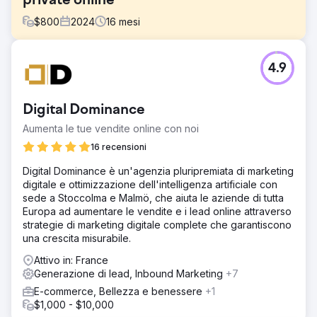
private online
$
800
2024
16
mesi
Sfida
4.9
L'azienda di ripetizioni offriva lezioni online di alta qualità
per le materie GCSE e A-Level, ma faticava a generare
lead tramite il proprio sito web. Il sito mancava di visibilità
Digital Dominance
nei motori di ricerca, aveva una struttura dei contenuti
debole ed era basato su un modello obsoleto, non
Aumenta le tue vendite online con noi
ottimizzato per SEO o conversioni. Aveva bisogno di un
16 recensioni
rilancio moderno che potesse aumentare la portata
organica e generare richieste costanti da parte di genitori
Digital Dominance è un'agenzia pluripremiata di marketing
e studenti.
digitale e ottimizzazione dell'intelligenza artificiale con
sede a Stoccolma e Malmö, che aiuta le aziende di tutta
Soluzione
Europa ad aumentare le vendite e i lead online attraverso
Abbiamo guidato il rilancio completo e la strategia SEO,
strategie di marketing digitale complete che garantiscono
inclusi: Ricerca di parole chiave mirata a termini ad alto
una crescita misurabile.
intento (ad esempio "tutor di matematica GCSE online",
"lezioni di chimica di livello A") Riscrittura completa della
Attivo in: France
home page, delle pagine delle materie e del contenuto
Generazione di lead, Inbound Marketing
+7
del blog per chiarezza, intento di ricerca e autorevolezza
E-commerce, Bellezza e benessere
+1
Progettato una struttura del sito ottimizzata per SEO con
$1,000 - $10,000
UX migliorata e CTA chiari Miglioramenti tecnici SEO: