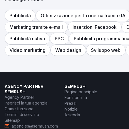
Vai alla pagina agenzia
Pubblicità
Ottimizzazione per la ricerca tramite IA
Marketing tramite e-mail
Inserzioni Facebook
D
Pubblicità nativa
PPC
Pubblicità programmatic
Video marketing
Web design
Sviluppo web
AGENCY PARTNER
SEMRUSH
SEMRUSH
Pagina principale
Agency Partner
Funzionalità
Inserisci la tua agenzia
Prezzi
Come funziona
Notizie
Termini di servizio
Azienda
Sitemap
agencies@semrush.com