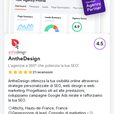
medio dei lead è triplicato: da 3 a oltre 9 lead qualificati a
settimana tramite modulo di contatto Il tasso di rimbalzo è
diminuito del 21% e la durata media della sessione è
aumentata del 42% Le nuove landing page SEO hanno
iniziato a convertire al 6,4%, superando di 3 volte le
pagine legacy
Vai alla pagina agenzia
4.5
AntheDesign
L'agenzia a 360° che potenzia la tua SEO!
21 recensioni
AntheDesign ottimizza la tua visibilità online attraverso
strategie personalizzate di SEO, web design e web
marketing. Progettiamo siti ad alte prestazioni,
sviluppiamo campagne Google Ads mirate e rafforziamo
la tua SEO.
Attichy, Hauts-de-France, France
Generazione di lead, Consiglio di marketing
+38