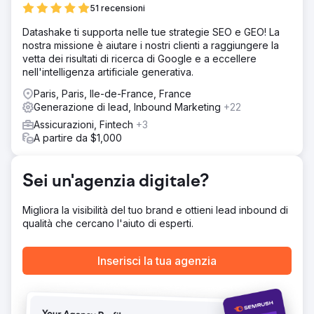
51 recensioni
ricerca chiave come "certificazione Cyber Essentials UK"
o "costo Cyber Essentials Plus". Aveva bisogno di un
Datashake ti supporta nelle tue strategie SEO e GEO! La
rilancio completo del sito web, supportato da una
nostra missione è aiutare i nostri clienti a raggiungere la
strategia SEO, per costruire credibilità e generare lead
vetta dei risultati di ricerca di Google e a eccellere
inbound qualificati.
nell'intelligenza artificiale generativa.
Soluzione
Paris, Paris, Ile-de-France, France
Abbiamo fornito un rilancio strategico e una campagna
Generazione di lead, Inbound Marketing
+22
SEO, tra cui: Ricerca approfondita di parole chiave per
Assicurazioni, Fintech
+3
identificare opportunità ad alta conversione e bassa
A partire da $1,000
concorrenza Copywriting SEO per pagine di servizi, FAQ
e landing page specifiche del settore (ad esempio
"Cyber Essentials per le scuole", "per le piccole
Sei un'agenzia digitale?
imprese", ecc.) Ricostruzione della struttura del sito per
allinearla all'intento dell'utente e migliorare la navigazione
Audit SEO tecnico: implementate correzioni per velocità,
Migliora la visibilità del tuo brand e ottieni lead inbound di
UX mobile, metadati, reindirizzamenti e problemi canonici
qualità che cercano l'aiuto di esperti.
Creazione di guide scaricabili
Risultato
Inserisci la tua agenzia
Aumento del +190% del traffico organico nei primi 90
giorni dopo il lancio Classifiche della pagina 1 per termini
chiave come "Cyber Essentials UK", "costo di Cyber
Essentials" e "audit di Cyber Essentials Plus" Il volume