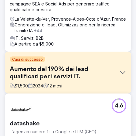
campagne SEA e Social Ads per generare traffico
qualificato e crescita.
La Valette-du-Var, Provence-Alpes-Cote d'Azur, France
Generazione di lead, Ottimizzazione per la ricerca
tramite IA
+44
IT, Servizi B2B
A partire da $5,000
Casi di successo
Aumento del 190% dei lead
qualificati per i servizi IT.
$
1,500
2024
12
mesi
Sfida
4.6
L'azienda offriva servizi di certificazione Cyber Essentials
e Cyber Essentials Plus, ma aveva una scarsa visibilità
online e un sito web obsoleto che non rifletteva la fiducia
datashake
e l'autorevolezza necessarie per convertire i lead nel
settore della sicurezza informatica. Nonostante un
L'agenzia numero 1 su Google e LLM (GEO)
servizio competitivo, non era indicizzata per termini di