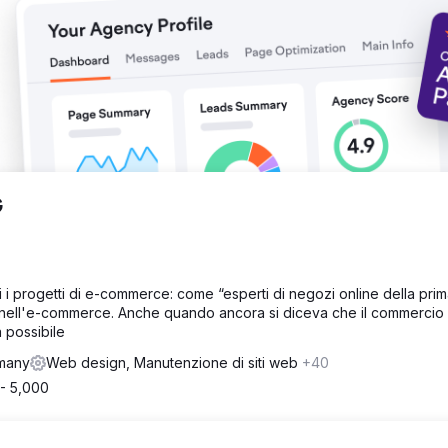
dia degli ultimi tre mesi novembre, dicembre, gennaio 2024). Aument
egia SEO.
G
 i progetti di e-commerce: come “esperti di negozi online della prim
 nell'e-commerce. Anche quando ancora si diceva che il commercio 
 possibile
rmany
Web design, Manutenzione di siti web
+40
- 5,000