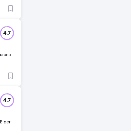
4.7
gurano
4.7
2B per