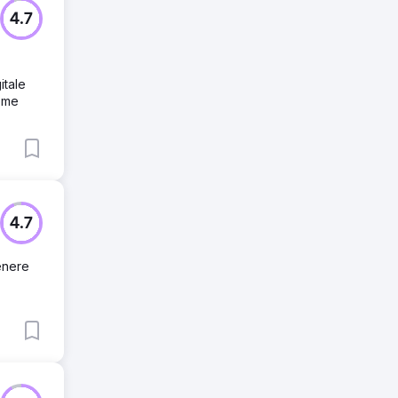
4.7
itale
come
4.7
tenere