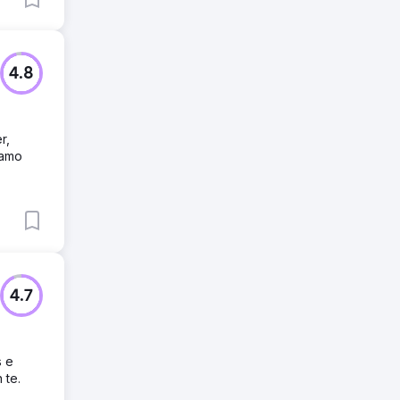
4.8
r,
iamo
4.7
s e
 te.