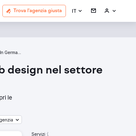
IT
Trova l'agenzia giusta
Web Design Agencies In Germany
eb design nel settore
ri le
genzia
Servizi