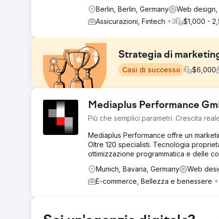
Berlin, Berlin, Germany
Web design, 
Assicurazioni, Fintech
+3
$1,000 - 2
Strategia di marketing
Casi di successo
$
6,000
Sfida
Mediaplus Performance G
Soluzioni: PPC, SEO e creazione di siti Web. Per aiut
Più che semplici parametri. Crescita real
una strategia di marketing mirata e un sito Web coinvo
Mediaplus Performance offre un marketin
Soluzione
Oltre 120 specialisti. Tecnologia propri
LA NOSTRA STRATEGIA Abbiamo iniziato comprendendo il
ottimizzazione programmatica e delle co
Creando una campagna sui social media siamo stati in 
Abbiamo sviluppato articoli accattivanti utilizzando pa
Munich, Bavaria, Germany
Web desig
progettato una campagna mirata che copre le soluzioni
E-commerce, Bellezza e benessere
+
coinvolgente per rendere più facile per i clienti dei clie
Risultato
510 parole chiave Abbiamo generato oltre 510 parole ch
88 lead sono stati generati negli ultimi 3 mesi utili