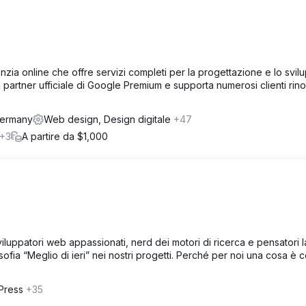
a online che offre servizi completi per la progettazione e lo svil
 partner ufficiale di Google Premium e supporta numerosi clienti rino
Germany
Web design, Design digitale
+47
+3
A partire da $1,000
ppatori web appassionati, nerd dei motori di ricerca e pensatori la
sofia “Meglio di ieri” nei nostri progetti. Perché per noi una cosa è ce
Press
+35