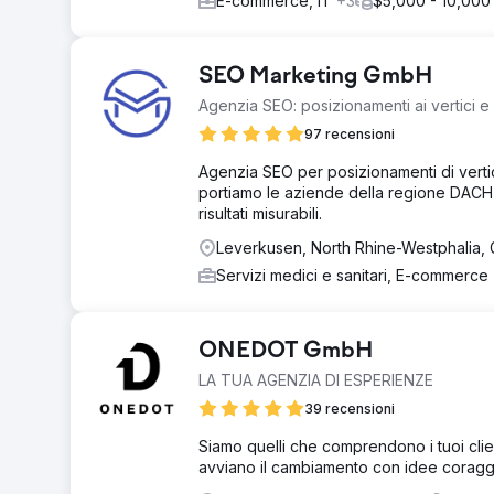
E-commerce, IT
+3
$5,000 - 10,000
SEO Marketing GmbH
Agenzia SEO: posizionamenti ai vertici e 
97 recensioni
Agenzia SEO per posizionamenti di vertice 
portiamo le aziende della regione DACH a
risultati misurabili.
Leverkusen, North Rhine-Westphalia,
Servizi medici e sanitari, E-commerce
ONEDOT GmbH
LA TUA AGENZIA DI ESPERIENZE
39 recensioni
Siamo quelli che comprendono i tuoi cli
avviano il cambiamento con idee coraggio