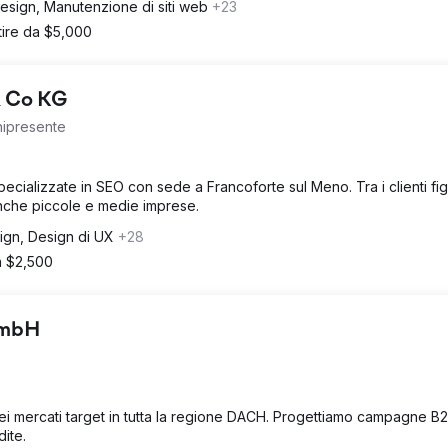
sign, Manutenzione di siti web
+23
tire da $5,000
& Co KG
nipresente
pecializzate in SEO con sede a Francoforte sul Meno. Tra i clienti fi
nche piccole e medie imprese.
gn, Design di UX
+28
a $2,500
GmbH
 nei mercati target in tutta la regione DACH. Progettiamo campagne B
ite.