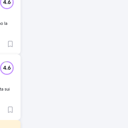
4.6
o la
4.6
ta sui