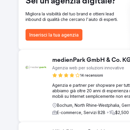
Sei un'agenzia digitale?
ROAS (ritorno sulla spesa pubblicitaria) di £19,58 (me
27% Aumento del traffico organico del 27% dalla strat
Migliora la visibilità del tuo brand e ottieni lead
inbound di qualità che cercano l'aiuto di esperti.
Vai alla pagina agenzia
Inserisci la tua agenzia
medienPark GmbH & Co. K
Agenzia web per soluzioni innovative
14 recensioni
Agenzia e partner per shopware per tutti
abbiamo già oltre 20 anni di esperienza
mobili su Internet semplicemente non era
Bochum, North Rhine-Westphalia, Ge
E-commerce, Servizi B2B
+1
$2,500 