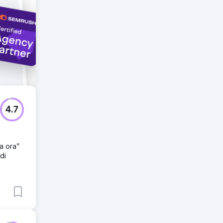
o del
4.7
a ora”
di