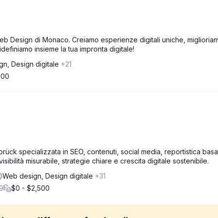
b Design di Monaco. Creiamo esperienze digitali uniche, miglioriam
 Ridefiniamo insieme la tua impronta digitale!
n, Design digitale
+21
000
ück specializzata in SEO, contenuti, social media, reportistica basa
isibilità misurabile, strategie chiare e crescita digitale sostenibile.
Web design, Design digitale
+31
9
$0 - $2,500