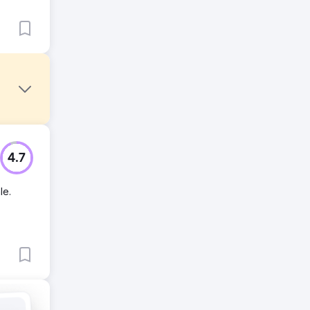
uppato
4.7
le.
a.
ntre.
biamo
erati
su